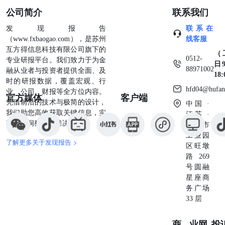
公司简介
联系我们
发现报告
联系在
（www.fxbaogao.com），是苏州
线客服
互方得信息科技有限公司旗下的
（
0512-
专业研报平台。我们致力于为金
日9
88971002
融从业者与投资者提供全面、及
18
时的研报数据，覆盖宏观、行
hfd04@hufan
业、公司、财报等全方位内容。
官方媒体
客户端
凭借前沿的技术与极简的设计，
中国 ·
我们助您高效获取关键信息，实
江苏 ·
现深度洞察与精准决策。
苏州市
工业园
了解更多关于发现报告 >
区旺墩
路269
号圆融
星座商
务广场
33 层
商业
网
投