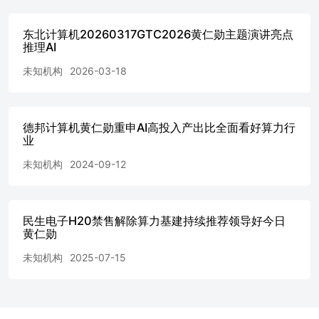
求等，并完整理解和使用本报告内容，不应视本报告为做出
决策的唯一因素。 东吴证券研究所苏州工业园区星阳街5号邮
东北计算机20260317GTC2026黄仁勋主题演讲亮点
编码：215021传真：（0512）62938527公司网址：
推理AI
http://www.dwzq.com.cn
未知机构
2026-03-18
德邦计算机黄仁勋重申AI高投入产出比全面看好算力行
业
未知机构
2024-09-12
民生电子H20禁售解除算力基建持续推荐领导好今日
黄仁勋
未知机构
2025-07-15