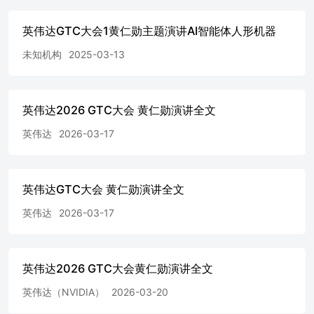
明出处为东吴证券研究所，并注明本报告发布人和发布日期
示使用本报告的风险，且不得对本报告进行有悖原意的引用
英伟达GTC大会1黄仁勋主题演讲AI智能体人形机器
节和修改。未经授权或未按要求刊载、转发本报告的，应当
未知机构
2025-03-13
相应的法律责任。本公司将保留向其追究法律责任的权利。
证券投资评级标准投资评级基于分析师对报告发布日后6至12
月内行业或公司回报潜力相对基准表现的预期（A股市场基准
沪深300指数，香港市场基准为恒生指数，美国市场基准为标
英伟达2026 GTC大会 黄仁勋演讲全文
500指数，新三板基准指数为三板成指（针对协议转让标的）
三板做市指数（针对做市转让标的），北交所基准指数为北证
英伟达
2026-03-17
指数），具体如下：公司投资评级：买入：预期未来6个月个
涨跌幅相对基准在15%以上；增持：预期未来6个月个股涨跌
相对基准介于5%与15%之间；中性：预期未来6个月个股涨跌
英伟达GTC大会 黄仁勋演讲全文
相对基准介于-5%与5%之间；减持：预期未来6个月个股涨跌
相对基准介于-15%与-5%之间；卖出：预期未来6个月个股涨
英伟达
2026-03-17
幅相对基准在-15%以下。行业投资评级：增持：预期未来6个
内，行业指数相对强于基准5%以上；中性：预期未来6个月
行业指数相对基准-5%与5%；减持：预期未来6个月内，行业
数相对弱于基准5%以上。我们在此提醒您，不同证券研究机
英伟达2026 GTC大会黄仁勋演讲全文
采用不同的评级术语及评级标准。我们采用的是相对评级体
英伟达（NVIDIA）
2026-03-20
表示投资的相对比重建议。投资者买入或者卖出证券的决定
充分考虑自身特定状况，如具体投资目的、财务状况以及特