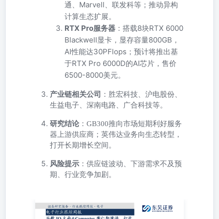
通、Marvell、联发科等；推动异构
计算生态扩展。
RTX Pro服务器
：搭载8块RTX 6000
Blackwell显卡，显存容量800GB，
AI性能达30PFlops；预计将推出基
于RTX Pro 6000D的AI芯片，售价
6500-8000美元。
产业链相关公司
：胜宏科技、沪电股份、
生益电子、深南电路、广合科技等。
研究结论
：GB300推向市场短期利好服务
器上游供应商；英伟达业务向生态转型，
打开长期增长空间。
风险提示
：供应链波动、下游需求不及预
期、行业竞争加剧。
东吴证券研究所1/32025年05月25日证券分析师陈海进执业证
书：S0600525020001chenhj@dwzq.com.cn研究助理解承堯执