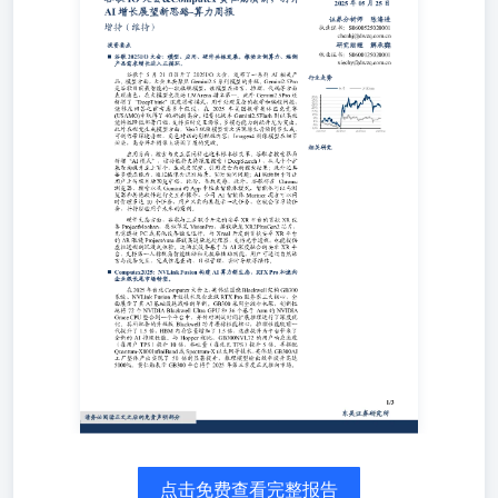
书：
S0600125020001xiechy@dwzq.com.cn2024/9/242025/1/222025/5
电子沪深300 行业走势相关研究2024/5/27
-13%-6%1%8%15%22%29%36%43%50% 请务必阅读正文之
免责声明部分此外，为打破生态壁垒，英伟达推出NVLinkFusi
计划，向客户和合作伙伴开放公司的关键NVLink技术，用于
们自己的定制机架级设计。目前该计划已聚集了包括高通和
通在内的众多合作伙伴，他们可以将这项技术集成到各自的C
中。NVLinkFusion还将扩展到AIASIC中，因此Nvidia已将多
片合作伙伴纳入NVLink Fusion生态系统，其中包括Marvell和
发科，以及芯片软件设计公司Synopsys和Cadence。这项计划
可以巩固英伟达在集群网络互联领域的核心地位，还能进一
动异构计算生态的扩展。面向企业级市场，英伟达发布RTXP
服务器。算力方面，该服务器的搭载了8块RTX6000Blackwell
业显卡，每块显卡配备24064个CUDA核心、96GBGDDR7显
及512位内存总线，显存带宽高达13TB/s，整体显存容量达到
800GB，在FP32精度下，服务器AI性能可达到30PFlops，可
运行各种高性能AI模型。此外，路透社还报道英伟达将针对
市场推出一款基于RTXPro6000D的AI芯片，该款GPU售价预
6500-8000美元之间，远低于H20的10000-12000美元。一方面
我们认为GB300在Q3正式推向市场，短期有望带动服务器上
点击免费查看完整报告