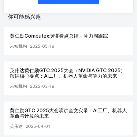
部件供应商下半年的业绩增长。另一方面，英伟达NVlink技
开源，以及面向企业级市场的发力，也显露出公司业务由超
户巨额订单驱动，向AI基础设施生态有机自驱的转型，有望
你可能感兴趣
服务器上游零部件供应商的长期增长空间。◼产业链相关公
胜宏科技、沪电股份、生益电子、深南电路、广合科技等。
险提示：供应链波动风险，下游需求不及预期，行业竞争加
黄仁勋Computex演讲看点总结 – 算力周跟踪
免责声明东吴证券股份有限公司经中国证券监督管理委员会
未知机构
2025-05-19
准，已具备证券投资咨询业务资格。本研究报告仅供东吴证
份有限公司（以下简称“本公司”）的客户使用。本公司不会
收人收到本报告而视其为客户。在任何情况下，本报告中的
或所表述的意见并不构成对任何人的投资建议，本公司及作
英伟达黄仁勋GTC 2025大会（NVIDIA GTC 2025）
对任何人因使用本报告中的内容所导致的任何后果负任何责
演讲核心要点：AI工厂、机器人革命与算力的未来
任何形式的分享证券投资收益或者分担证券投资损失的书面
头承诺均为无效。在法律许可的情况下，东吴证券及其所属
未知机构
2025-03-19
机构可能会持有报告中提到的公司所发行的证券并进行交易
可能为这些公司提供投资银行服务或其他服务。市场有风险
资需谨慎。本报告是基于本公司分析师认为可靠且已公开的
黄仁勋GTC 2025大会演讲全文实录：AI工厂、机器人
息，本公司力求但不保证这些信息的准确性和完整性，也不
革命与计算的未来
文中观点或陈述不会发生任何变更，在不同时期，本公司可
与本报告所载资料、意见及推测不一致的报告。本报告的版
英伟达
2025-04-01
本公司所有，未经书面许可，任何机构和个人不得以任何形
版、复制和发布。经授权刊载、转发本报告或者摘要的，应