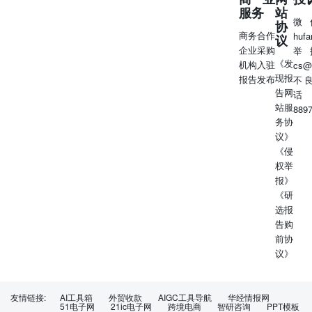
服务
站
微
协
商务合作
huf
议
企业采购
举
《发
机构入驻
cs@
现报
报告发布
不
告网
话
站服
889
务协
议》
《侵
权举
报》
《研
选报
告购
前协
议》
友情链接:
AI工具箱
外贸收款
AIGC工具导航
华经情报网
51电子网
21ic电子网
跨境电商
智研咨询
PPT模板