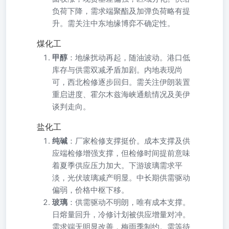
负荷下降，需求端聚酯及加弹负荷略有提
升。需关注中东地缘博弈不确定性。
煤化工
甲醇
：地缘扰动再起，随油波动。港口低
库存与供需双减矛盾加剧。内地表现尚
可，西北检修逐步回归。需关注伊朗装置
重启进度、霍尔木兹海峡通航情况及美伊
谈判走向。
盐化工
纯碱
：厂家检修支撑挺价。成本支撑及供
应端检修增强支撑，但检修时间提前意味
着夏季供应压力加大。下游玻璃需求平
淡，光伏玻璃减产明显。中长期供需驱动
偏弱，价格中枢下移。
玻璃
：供需驱动不明朗，唯有成本支撑。
日熔量回升，冷修计划被供应增量对冲。
需求端无明显改善，梅雨季制约。需等待