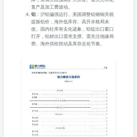
复产及加工费波动。
铝
：沪铝偏强运行。美国调整铝钢铜关税
提振铝价，海外低库存、高升水格局未
改。国内社库有去化迹象，铝锭出口窗口
打开，铝材出口需求支撑。需关注地缘局
势、海外供给扰动及库存去化节奏。
恒力期货日报系列 2026.6.3 ————————————————01油
油】...................................................................
——————————————...................3【PTA】.................
———————————————..................3【甲醇】.................
———————————————....................4【纯碱】...............................
碱】....................................................
金】..............................................................................5【白
银】..............................................................................5【铜】..
附录：各版块日度数据监测................................
续回升，中东和平预期回落 基本面：中东局势突变，伊朗彻
峡通航情况持续低迷，且市场对海峡内水雷的担忧加剧。即
前油品已进入需求旺季，产油国原油出口量呈下滑趋势，强劲