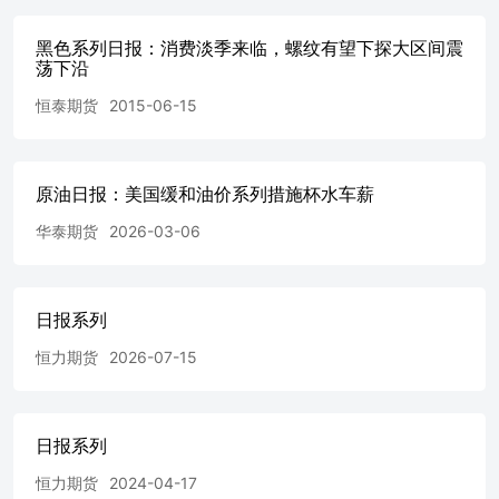
撑以及检修带来的供应支撑，由于厂家装置检修时间重叠，
年，而当前企业出口需求虽维持高位，但国内需求较为平淡
黑色系列日报：消费淡季来临，螺纹有望下探大区间震
弱。 中长期来看，纯碱供需驱动偏弱，纯碱明年仍会继续进
荡下沿
需求仍有一定支撑，而地产-玻璃-纯碱的产业链仍处于底部
璃】 逻辑：供需驱动不明朗，唯有成本支撑 基本面：当前
恒泰期货
2015-06-15
量会回升至14.8万吨附近，而部分产线虽有冷修计划，但
会受到一定制约，现货驱动并不明朗，需等待供应进一步收缩
库存未有明显去化，而后续供应会否继续出清，更多需要观
形成一定推动，成本抬高的支撑作用则会更加明显。 风险提
原油日报：美国缓和油价系列措施杯水车薪
开工有所回升，现货市场驱动依旧不强，山东区域厂家依旧
华泰期货
2026-03-06
应后期仍会阶段性回升，届时现货需要新驱动才能继续上行，
阶段性的投机需求，依旧较为乏力。国内氧化铝依旧处于大
能多集中在华南地区，对于烧碱主产地山东的影响甚微，更多
———————————————05有色金属——————
日报系列
括霍尔木兹海峡重新开放。不过他也明确表示，自己尚未正
议，霍尔木兹海峡重新开放，则是冲突明显降温信号，原油供
恒力期货
2026-07-15
面：霍尔木兹海峡冲突反复，美伊双方再度相互抨击，但又
下滑，通胀预期弱化，结合新任美联储主席的降息预期，白银或
月ISM制造业PMI扩张至54，创四年新高，新订单增速加速。根
日报系列
全球最大的铜生产国之一，4月产出铜399954吨，相比去年同
险提示：印尼复产，加工费波动。 【铝】 逻辑：有色集体飘
恒力期货
2024-04-17