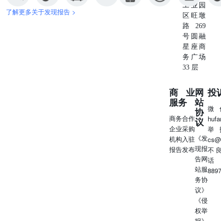
工业园
了解更多关于发现报告 >
区旺墩
路269
号圆融
星座商
务广场
33 层
商业
网
投
服务
站
微
协
商务合作
huf
议
企业采购
举
《发
机构入驻
cs@
现报
报告发布
不
告网
话
站服
889
务协
议》
《侵
权举
报》