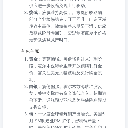
供应进一步收缩兑现上行驱动。
烧碱
：液氯维持高位，厂家挺价驱动弱。
部分企业检修结束，开工回升，山东区域
库存中高位。液氯价格未明显下滑，供应
后期或阶段性回升。需观测液氯夏季价格
走势及烧碱减产时间。
有色金属
黄金
：震荡偏强。美伊谈判进入冲刺阶
段，霍尔木兹海峡重新开放预期利好金
价。需关注美元大幅波动及央行购金扰
动。
白银
：震荡偏强。霍尔木兹海峡冲突反
复，关键支撑位有资金逢低介入。短期油
价下滑、通胀预期弱化及美联储降息预期
支撑白银。
铜
：一季度全球精炼铜产出增长。美国5
月ISM制造业PMI扩张，智利铜产量下
降，美铜关税预期扩大价差。需关注印尼