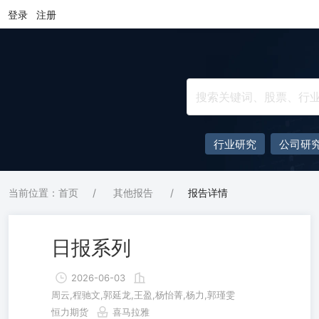
登录
注册
行业研究
公司研
当前位置：首页
/
其他报告
/
报告详情
日报系列
2026-06-03
周云,程驰文,郭延龙,王盈,杨怡菁,杨力,郭瑾雯
恒力期货
喜马拉雅