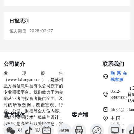
日报系列
恒力期货
2026-02-27
公司简介
联系我们
发现报告
联系在
（www.fxbaogao.com），是苏州
线客服
互方得信息科技有限公司旗下的
（
0512-
专业研报平台。我们致力于为金
日9
88971002
融从业者与投资者提供全面、及
18
时的研报数据，覆盖宏观、行
hfd04@hufan
业、公司、财报等全方位内容。
官方媒体
客户端
凭借前沿的技术与极简的设计，
中国 ·
我们助您高效获取关键信息，实
江苏 ·
现深度洞察与精准决策。
苏州市