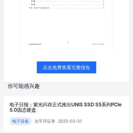
来的最快增速，通胀压力持续抑制市场对美联储的降息预期
地缘政治：以色列对黎巴嫩发动军事打击，伊朗威胁暂停与
停火并重新开放霍尔木兹海峡。目前中东局势尚可控，但依
以及冲突扩大的风险。 风险提示：美伊谈判、中东冲突、霍尔
伊朗方面称将暂停和谈并全面封锁霍尔木兹海峡，LPG价格应
下移。 国内民用气方面，经历前期连续下跌后，市场氛围有
用气均价维持稳中偏弱态势。 综合来看，地缘情绪仍将主导
又持续压制上行空间。在多重因素的影响 下，预计价格在协
成的可能性偏低，霍尔木兹海峡的通航前景仍面临较多不确定
支撑，短期内价格进一步下探的空间也相对有限。后续需持续
———————————————02芳烃-聚酯—————————
点击免费查看完整报告
点，日持仓微增至106万； 2、现货：市场商谈氛围一般，现
09+170成交集中，价格商谈区间在6310-6460。本周仓单在06
酯负荷81.8%（+0.1pct）；加弹负荷68%（0pct）；织
你可能感兴趣
销售部分好转，截止下午3:00附近，平均产销76%%；中国轻
工——————————————— 【甲醇】 逻辑：地缘扰动
和，但地缘扰动仍在制约能化板块重心下修进度，同时霍尔木兹海
电子日报：紫光闪存正式推出UNIS SSD S5系列PCIe
港口市场供需双减和低库存的矛盾加剧，斯尔邦、宁波富德已
5.0固态硬盘
归，供应压力将回升。整体来看，甲醇陷入港口低库存与供
电子设备
太平洋证券
2025-03-31
将影响进口回归的进度。风险上，美伊谈判走向将通过油价扰
———————————————04盐化工———————