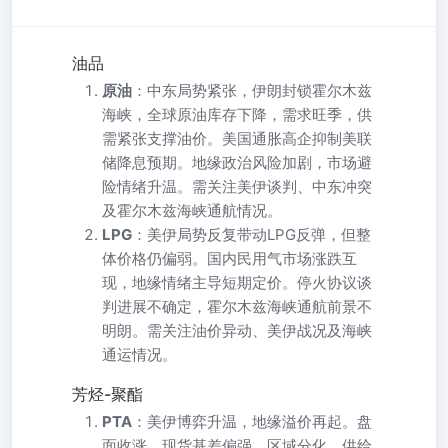
油品
原油
：中东局势紧张，伊朗封锁霍尔木兹
海峡，全球原油库存下降，需求旺季，供
需紧张支撑油价。美国通胀高企抑制美联
储降息预期。地缘政治风险加剧，市场避
险情绪升温。需关注美伊谈判、中东冲突
及霍尔木兹海峡通航情况。
LPG
：美伊局势反复带动LPG反弹，但整
体价格仍偏弱。国内民用气市场涨跌互
现，地缘情绪主导短期定价。停火协议谈
判进展不确定，霍尔木兹海峡通航前景不
明朗。需关注油价异动、美伊战况及海峡
通运情况。
芳烃-聚酯
PTA
：美伊博弈升温，地缘溢价再起。盘
面收涨，现货基差偏强，区域分化。供给