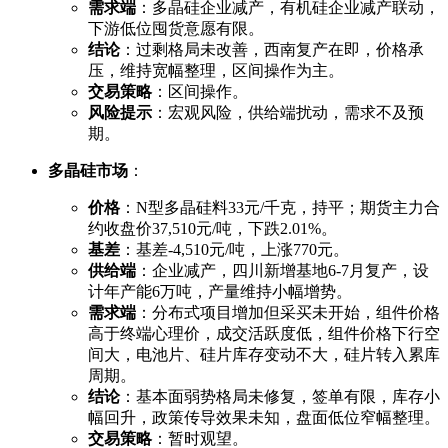
需求端
：多晶硅企业减产，有机硅企业减产联动，
下游低位囤货意愿有限。
结论
：过剩格局未改善，西南复产在即，价格承
压，维持宽幅整理，区间操作为主。
交易策略
：区间操作。
风险提示
：宏观风险，供给端扰动，需求不及预
期。
多晶硅市场
：
价格
：N型多晶硅料33元/千克，持平；期货主力合
约收盘价37,510元/吨，下跌2.01%。
基差
：基差-4,510元/吨，上涨770元。
供给端
：企业减产，四川新增基地6-7月复产，设
计年产能6万吨，产量维持小幅增势。
需求端
：分布式项目增加但采买未开始，组件价格
高于终端心理价，成交活跃度低，组件价格下行空
间大，电池片、硅片库存变动不大，硅片转入累库
周期。
结论
：基本面弱势格局未修复，签单有限，库存小
幅回升，政策传导效果未知，盘面低位窄幅整理。
交易策略
：暂时观望。