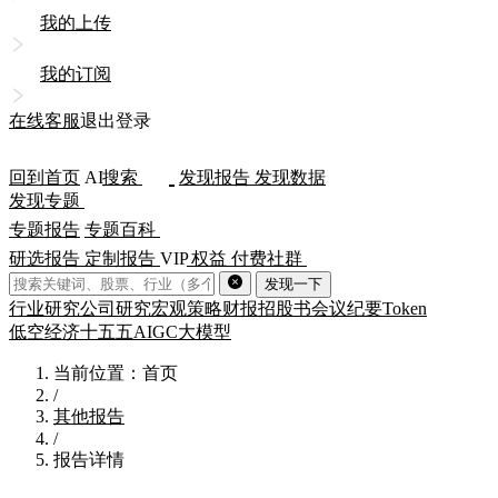
我的上传
我的订阅
在线客服
退出登录
回到首页
AI
搜索
发现报告
发现数据
发现专题
专题报告
专题百科
研选报告
定制报告
VIP
权益
付费社群
发现一下
行业研究
公司研究
宏观策略
财报
招股书
会议纪要
Token
低空经济
十五五
AIGC
大模型
当前位置：首页
/
其他报告
/
报告详情