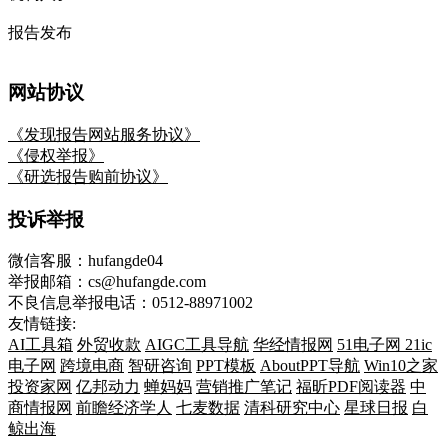
报告发布
网站协议
《发现报告网站服务协议》
《侵权举报》
《研选报告购前协议》
投诉举报
微信客服：hufangde04
举报邮箱：cs@hufangde.com
不良信息举报电话：0512-88971002
友情链接:
AI工具箱
外贸收款
AIGC工具导航
华经情报网
51电子网
21ic
电子网
跨境电商
智研咨询
PPT模板
AboutPPT导航
Win10之家
投资家网
亿邦动力
蝉妈妈
营销推广笔记
福昕PDF阅读器
中
商情报网
前瞻经济学人
七麦数据
清科研究中心
星球日报
白
鲸出海