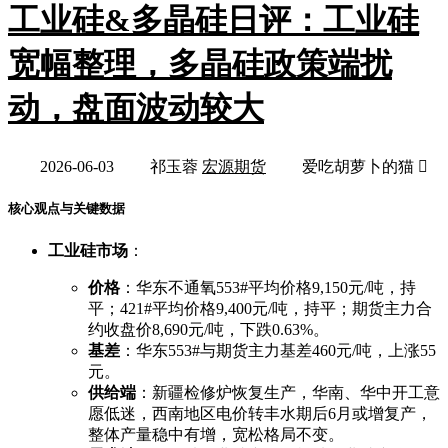
工业硅&多晶硅日评：工业硅
宽幅整理，多晶硅政策端扰
动，盘面波动较大
2026-06-03
祁玉蓉
宏源期货
爱吃胡萝卜的猫 
核心观点与关键数据
工业硅市场
：
价格
：华东不通氧553#平均价格9,150元/吨，持
平；421#平均价格9,400元/吨，持平；期货主力合
约收盘价8,690元/吨，下跌0.63%。
基差
：华东553#与期货主力基差460元/吨，上涨55
元。
供给端
：新疆检修炉恢复生产，华南、华中开工意
愿低迷，西南地区电价转丰水期后6月或增复产，
整体产量稳中有增，宽松格局不变。