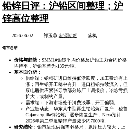
铅锌日评：沪铅区间整理；沪
锌高位整理
2026-06-02
祁玉蓉
宏源期货
落枫
铅市总结
价格与趋势
：SMM1#铅锭平均价格及沪铅主力合约价格
均持平，沪铅基差为-135元/吨。
基本面分析
：
供给端：铅精矿进口维持低活跃度，加工费难有上
涨；再生铅开工稳中有升，进口粗铅持续流入，但
废电瓶供应紧张导致部分炼厂上调报价，冶炼亏损
扩大，或制约产量。
需求端：下游市场处于消费淡季，开工偏弱。
产业链动态：华东某中型再生铅冶炼厂复产，秘鲁
Cajamarquilla锌冶炼厂逐步恢复生产，Nexa预计
2026年第二季度精锌产量减少约7000吨。
研究结论
：铅市呈现供强需弱格局，累库压力较大，上