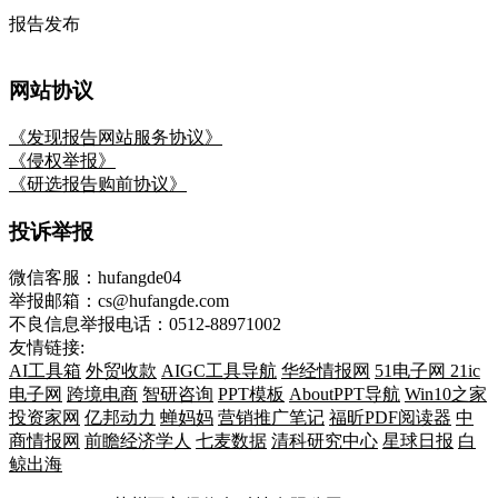
报告发布
网站协议
《发现报告网站服务协议》
《侵权举报》
《研选报告购前协议》
投诉举报
微信客服：hufangde04
举报邮箱：cs@hufangde.com
不良信息举报电话：0512-88971002
友情链接:
AI工具箱
外贸收款
AIGC工具导航
华经情报网
51电子网
21ic
电子网
跨境电商
智研咨询
PPT模板
AboutPPT导航
Win10之家
投资家网
亿邦动力
蝉妈妈
营销推广笔记
福昕PDF阅读器
中
商情报网
前瞻经济学人
七麦数据
清科研究中心
星球日报
白
鲸出海