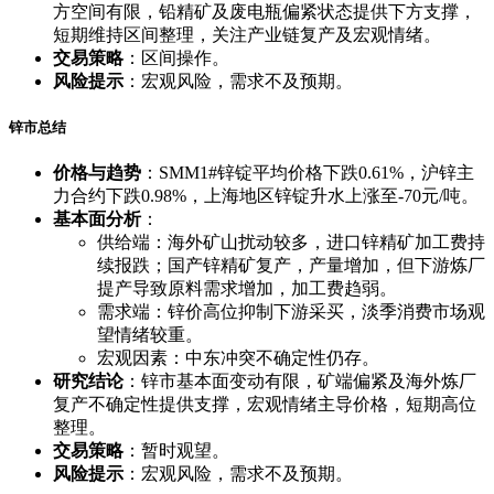
方空间有限，铅精矿及废电瓶偏紧状态提供下方支撑，
短期维持区间整理，关注产业链复产及宏观情绪。
交易策略
：区间操作。
风险提示
：宏观风险，需求不及预期。
锌市总结
价格与趋势
：SMM1#锌锭平均价格下跌0.61%，沪锌主
力合约下跌0.98%，上海地区锌锭升水上涨至-70元/吨。
基本面分析
：
供给端：海外矿山扰动较多，进口锌精矿加工费持
续报跌；国产锌精矿复产，产量增加，但下游炼厂
提产导致原料需求增加，加工费趋弱。
需求端：锌价高位抑制下游采买，淡季消费市场观
望情绪较重。
宏观因素：中东冲突不确定性仍存。
研究结论
：锌市基本面变动有限，矿端偏紧及海外炼厂
复产不确定性提供支撑，宏观情绪主导价格，短期高位
整理。
交易策略
：暂时观望。
风险提示
：宏观风险，需求不及预期。