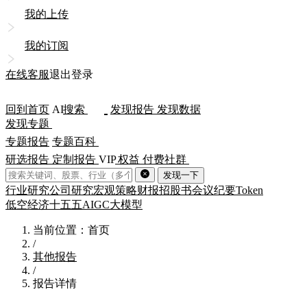
我的上传
我的订阅
在线客服
退出登录
回到首页
AI
搜索
发现报告
发现数据
发现专题
专题报告
专题百科
研选报告
定制报告
VIP
权益
付费社群
发现一下
行业研究
公司研究
宏观策略
财报
招股书
会议纪要
Token
低空经济
十五五
AIGC
大模型
当前位置：首页
/
其他报告
/
报告详情