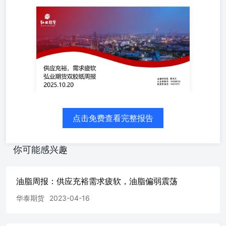
金融研究院梁明月从业资格号：F03088702投资咨询号：
Z0019572 双胶纸核心观点 ➢现货价格：10月20日，主流市
场70g本白双胶纸价格在4400-4500元/吨，主流市场70g高白
双胶纸价格在4700-4900元/吨，实单实谈，经销商多随进随
出，局部以价换量情况存在。 ➢成本及利润：木浆市场盘
整运行，10月20日，山东地区主流针叶浆品牌报价在5100-
5500元/吨，山东地区主流阔叶浆品牌报价在4250-4300元/
吨，化机浆昆河市场价3700元/吨。据钢联数据，目前双胶
纸生产成本约4890元/吨，生产毛利约-247.14元/吨。 ➢供
应:上周大型工厂生产基本稳定，行业产量小幅增加，上周
点击免费查看完整报告
双胶纸产量20.3万吨，增幅6.8%，产能利用率53%，环比上
升3.6%。 ➢需求:下游消费端增长动能偏弱，部分印刷厂开
工率维持低位，市场需求以用户刚需补单为主，新增订单相
你可能感兴趣
对有限。 ➢进出口：2025年7月双胶纸出口数量约6.3万吨，
环比降幅5.9%，同比降幅21%，1-7月累计出口量50.3万
吨，同比降幅14.2%。2025年7月双胶纸进口数量约1.19万
油脂周报：供应充裕需求疲软，油脂偏弱震荡
吨，环比降幅19.8%，同比降幅30.8%，1-7月累计进口量10
万吨，同比增幅5%。 ➢库存：受工厂产量小幅提升、下游
华泰期货
2023-04-16
消费端表现偏弱的双重影响，工厂库存呈累积趋势。10月16
日，双胶纸生产企业库存131.5万吨，环比增加1.2%。 ➢总
结及展望：当前木浆市场维持窄幅震荡态势，价格波动区间