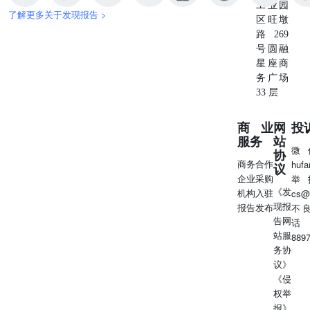
工业园
了解更多关于发现报告 >
区旺墩
路269
号圆融
星座商
务广场
33 层
商业
网
投
服务
站
微
协
商务合作
huf
议
企业采购
举
《发
机构入驻
cs@
现报
报告发布
不
告网
话
站服
889
务协
议》
《侵
权举
报》