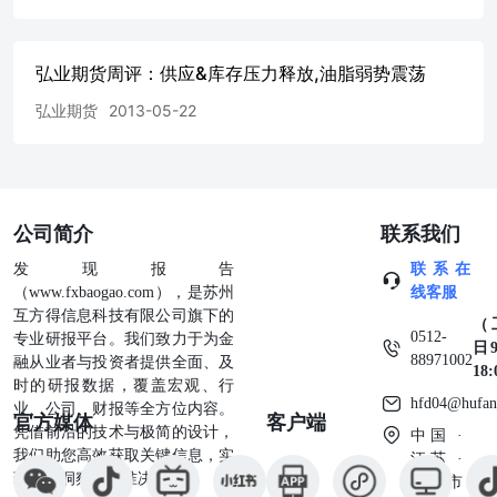
弘业期货周评：供应&库存压力释放,油脂弱势震荡
弘业期货
2013-05-22
公司简介
联系我们
发现报告
联系在
（www.fxbaogao.com），是苏州
线客服
互方得信息科技有限公司旗下的
（
0512-
专业研报平台。我们致力于为金
日9
88971002
融从业者与投资者提供全面、及
18
时的研报数据，覆盖宏观、行
hfd04@hufan
业、公司、财报等全方位内容。
官方媒体
客户端
凭借前沿的技术与极简的设计，
中国 ·
我们助您高效获取关键信息，实
江苏 ·
现深度洞察与精准决策。
苏州市