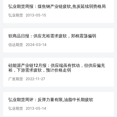
收窄，对双胶纸的成本支撑力度相对薄弱。供应端，大型生
弘业期货周报：煤焦钢产业链疲软,焦炭延续弱势格局
产企业生产计划以稳定为主，虽行业面临较高生产成本压
弘业期货
2013-05-15
力，且存在纸机转产与交叉排产现象，但国内双胶纸总产量
预计不会出现大幅波动，行业整体货源供应保持充足。需求
端表现则更为疲软，出版订单释放有限，同时社会面订单需
求持续低迷，消费端对市场的承接意愿与能力不足，难以对
软商品日报：供应充裕需求疲软，郑棉震荡偏弱
市场形成有效支撑。综合来看，双胶纸当前供需基本面偏
弱，短期或偏弱震荡。 ➢风险及关注点：宏观情绪 双胶纸
信达期货
2024-03-14
价格数据 双胶纸成本 双胶纸成本 双胶纸供应 双胶纸生产
毛利 免责声明 本报告的著作权属于苏豪弘业期货股份有限
公司。未经苏豪弘业期货股份有限公司书面授权，任何人不
硅能源产业链12月报：供应端虽有扰动，但供应偏充
得更改或以任何方式发送、翻版、复制或传播此报告的全部
裕，下游需求疲软，预计价格走弱
或部分材料、内容。如引用、刊发，须注明出处为苏豪弘业
期货股份有限公司，且不得对本报告进行有悖原意的引用、
广发期货
2022-11-27
删节和修改。 本报告基于苏豪弘业期货股份有限公司及其
研究人员认为可信的公开资料或实地调研资料，仅反映本报
告作者的不同设想、见解及分析方法，但苏豪弘业期货股份
有限公司对这些信息的准确性和完整性均不作任何保证，且
弘业期货周评：反弹力量有限,油脂中长期疲软
苏豪弘业期货股份有限公司不保证所有这些信息不会发生任
弘业期货
2013-05-14
何变更。 本报告中的信息以及所表达意见，仅作参考之
用，不构成任何投资、法律、会计或税务的最终操作建议，