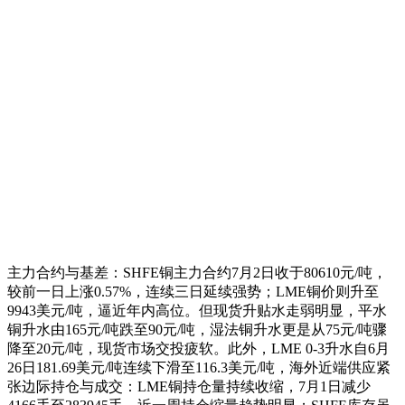
主力合约与基差：SHFE铜主力合约7月2日收于80610元/吨，
较前一日上涨0.57%，连续三日延续强势；LME铜价则升至
9943美元/吨，逼近年内高位。但现货升贴水走弱明显，平水
铜升水由165元/吨跌至90元/吨，湿法铜升水更是从75元/吨骤
降至20元/吨，现货市场交投疲软。此外，LME 0-3升水自6月
26日181.69美元/吨连续下滑至116.3美元/吨，海外近端供应紧
张边际持仓与成交：LME铜持仓量持续收缩，7月1日减少