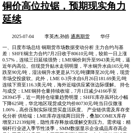
铜价高位拉锯，预期现实角力
延续
2025-07-04
李英杰,孙皓
通惠期货
华仔
一、日度市场总结 铜期货市场数据变动分析 主力合约与基
差：SHFE铜主力合约7月2日收于80610元/吨，较前一日上涨
0.57%，连续三日延续强势；LME铜价则升至9943美元/吨，逼
近年内高位。但现货升贴水走弱明显，平水铜升水由165元/吨
跌至90元/吨，湿法铜升水更是从75元/吨骤降至20元/吨，现货
市场交投疲软。此外，LME 0-3升水自6月26日181.69美元/吨
连续下滑至116.3美元/吨，海外近端供应紧张边际缓解。 持仓
与成交：LME铜持仓量持续收缩，7月1日减少4166手至
283945手，近一周持仓缩量趋势明显；SHFE库存虽环比小幅
下降625吨，华北地区现货成交均价80730元/吨当日仅微涨
1.06%，高价压制实际现货买盘活跃度。 产业链供需及库存变
化分析 供给端：LME库存连续两日回升，叠加COMEX库存
增至212139短吨，隐性库存释放或缓解交割压力。需求端：精
铜杆行业进入季节性淡季，SMM数据显示企业成品库存高企