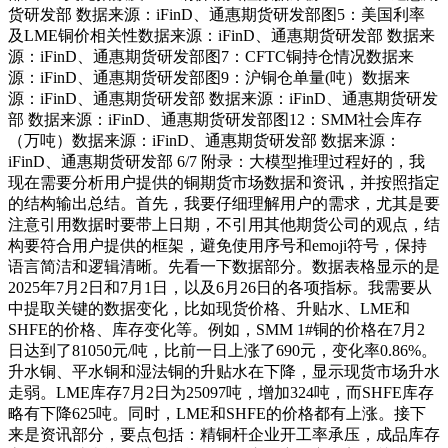
货研发部 数据来源：iFinD、通惠期货研发部图5：美国利率
及LME铜价相关性数据来源：iFinD、通惠期货研发部 数据来
源：iFinD、通惠期货研发部图7：CFTC铜持仓情况数据来
源：iFinD、通惠期货研发部图9：沪铜仓单量(吨）数据来
源：iFinD、通惠期货研发部 数据来源：iFinD、通惠期货研发
部 数据来源：iFinD、通惠期货研发部图12：SMM社会库存
（万吨）数据来源：iFinD、通惠期货研发部 数据来源：
iFinD、通惠期货研发部 6/7 附录：大模型推理过程好的，我
现在需要分析用户提供的铜期货市场数据和资讯，并按照指定
的结构输出总结。首先，我要仔细理解用户的需求，尤其是要
注意引用数据时要带上日期，不引用其他期货公司的观点，结
构要符合用户提供的框架，避免使用序号和emoji符号，保持
语言简洁和逻辑清晰。先看一下数据部分。数据表格显示的是
2025年7月2日和7月1日，以及6月26日的各项指标。我需要从
中提取关键的数据变化，比如现货价格、升贴水、LME和
SHFE的价格、库存变化等。例如，SMM 1#铜的价格在7月2
日达到了81050元/吨，比前一日上涨了690元，变化率0.86%。
升水铜、平水铜和湿法铜的升贴水在下降，显示现货市场升水
走弱。LME库存7月2日为25097吨，增加324吨，而SHFE库存
略有下降625吨。同时，LME和SHFE的价格都有上涨。接下
来是资讯部分，要点包括：精铜杆企业开工率承压，成品库存