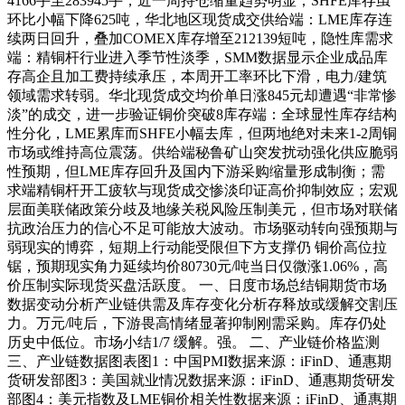
4166手至283945手，近一周持仓缩量趋势明显；SHFE库存虽
环比小幅下降625吨，华北地区现货成交供给端：LME库存连
续两日回升，叠加COMEX库存增至212139短吨，隐性库需求
端：精铜杆行业进入季节性淡季，SMM数据显示企业成品库
存高企且加工费持续承压，本周开工率环比下滑，电力/建筑
领域需求转弱。华北现货成交均价单日涨845元却遭遇“非常惨
淡”的成交，进一步验证铜价突破8库存端：全球显性库存结构
性分化，LME累库而SHFE小幅去库，但两地绝对未来1-2周铜
市场或维持高位震荡。供给端秘鲁矿山突发扰动强化供应脆弱
性预期，但LME库存回升及国内下游采购缩量形成制衡；需
求端精铜杆开工疲软与现货成交惨淡印证高价抑制效应；宏观
层面美联储政策分歧及地缘关税风险压制美元，但市场对联储
抗政治压力的信心不足可能放大波动。市场驱动转向强预期与
弱现实的博弈，短期上行动能受限但下方支撑仍 铜价高位拉
锯，预期现实角力延续均价80730元/吨当日仅微涨1.06%，高
价压制实际现货买盘活跃度。 一、日度市场总结铜期货市场
数据变动分析产业链供需及库存变化分析存释放或缓解交割压
力。万元/吨后，下游畏高情绪显著抑制刚需采购。库存仍处
历史中低位。市场小结1/7 缓解。强。 二、产业链价格监测
三、产业链数据图表图1：中国PMI数据来源：iFinD、通惠期
货研发部图3：美国就业情况数据来源：iFinD、通惠期货研发
部图4：美元指数及LME铜价相关性数据来源：iFinD、通惠期