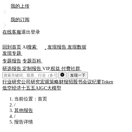
我的上传
我的订阅
在线客服
退出登录
回到首页
AI
搜索
发现报告
发现数据
发现专题
专题报告
专题百科
研选报告
定制报告
VIP
权益
付费社群
发现一下
行业研究
公司研究
宏观策略
财报
招股书
会议纪要
Token
低空经济
十五五
AIGC
大模型
当前位置：首页
/
其他报告
/
报告详情