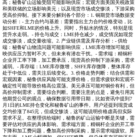
高；秘鲁矿山运输受阻可能影响供应；宏观方面美国关税政策
和美联储的立场影响美元；以及现货市场成交惨淡，下游采购
受高价抑制。接下来要分解到各个部分：1. 铜期货市场数据变
动分析：- 主力合约与基差：需要指出主力合约价格变动，比
如SHFE和LME的价格上升。同时，升贴水的情况，特别是现
货升水走弱。- 持仓与成交：LME持仓减少，成交情况如现货
成交惨淡，成交量收缩。2. 产业链供需及库存分析：- 供给
端：秘鲁矿山物流问题可能影响供应，LME库存增加可能反
映供应压力暂时不大，但未来有潜在干扰。- 需求端：精铜杆
企业开工率下降，加工费承压，现货高价抑制下游采购，需求
减弱。- 库存端：LME库存微增，SHFE库存微降，整体库存
处于中低位，需关注后续变化。3. 价格走势判断：结合供需和
宏观因素，秘鲁供应风险可能支撑价格，但需求疲软和宏观不
确定性可能导致价格高位震荡。美元承压可能对铜价有利，但
高价抑制需求，需要综合判断。需要注意的点是，避免引用其
他期货公司的观点，确保数据引用带日期，比如资讯中提到7
月1日的LME持仓变化和秘鲁矿山的事件。用户还提到现货成
交均价涨了845元，但成交惨淡，这可能说明价格虚高但实际
需求不足。在整理供给端时，秘鲁的矿山运输中断是关键，需
要评估对供应的具体影响。需求端方面，精铜杆企业的开工率
下降和加工费问题，叠加高价抑制采购，显示需求端疲软。库