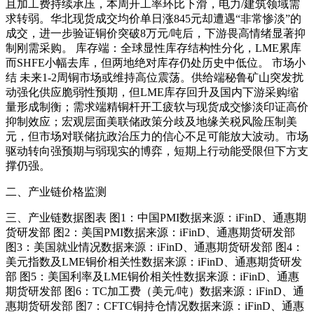
且加工费持续承压，本周开工率环比下滑，电力/建筑领域需
求转弱。华北现货成交均价单日涨845元却遭遇“非常惨淡”的
成交，进一步验证铜价突破8万元/吨后，下游畏高情绪显著抑
制刚需采购。 库存端：全球显性库存结构性分化，LME累库
而SHFE小幅去库，但两地绝对库存仍处历史中低位。 市场小
结 未来1-2周铜市场或维持高位震荡。供给端秘鲁矿山突发扰
动强化供应脆弱性预期，但LME库存回升及国内下游采购缩
量形成制衡；需求端精铜杆开工疲软与现货成交惨淡印证高价
抑制效应；宏观层面美联储政策分歧及地缘关税风险压制美
元，但市场对联储抗政治压力的信心不足可能放大波动。市场
驱动转向强预期与弱现实的博弈，短期上行动能受限但下方支
撑仍强。
二、产业链价格监测
三、产业链数据图表 图1：中国PMI数据来源：iFinD、通惠期
货研发部 图2：美国PMI数据来源：iFinD、通惠期货研发部
图3：美国就业情况数据来源：iFinD、通惠期货研发部 图4：
美元指数及LME铜价相关性数据来源：iFinD、通惠期货研发
部 图5：美国利率及LME铜价相关性数据来源：iFinD、通惠
期货研发部 图6：TC加工费（美元/吨）数据来源：iFinD、通
惠期货研发部 图7：CFTC铜持仓情况数据来源：iFinD、通惠