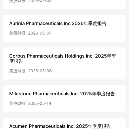
计的使用 公司未经审计的简明合并财务报表是根据美国普
美股财报
2025-05-06
遍接受的会计准则（“美国GAAP”）编制的，适用于中期财
务信息，并遵循10-Q表格说明和S-X规则第10条的规定。因
此，某些信息与披露被省略，这些信息是美国GAAP对年度
Aurinia Pharmaceuticals Inc 2026年季度报告
财务报表所要求的。管理层认为，所有必要的调整，包括正
常重复性调整，都已包括在内，以确保公允呈现。这些简明
美股财报
2026-05-07
合并财务报表应与公司2024年12月31日结束的年度报告中的
经审计合并财务报表一起阅读。 附带的浓缩合并财务报表
包括Aurinia Pharmaceuticals Inc.及其全资子公司Aurinia
Pharma U.S., Inc.（特拉华州公司）的账目。在合并过程
Corbus Pharmaceuticals Holdings Inc. 2025年季
度报告
中，所有内部公司余额和交易都已消除。截至2025年3月31
日的三个月运营结果并不必然表明全年或任何其他未来时期
美股财报
2025-05-06
的预期结果。 摘要：重要会计政策和近期会计公告 该公司
的重大会计政策和近期会计公告没有变化，与公司2024年12
月31日为止年度的10-K表格年度报告中所描述的相同。 近
期会计声明 在2023年12月，美国财务会计准则委员会
Milestone Pharmaceuticals Inc. 2025年季度报告
（FASB）发布了关于第2023-09号会计准则变更（ASU No.
2023-09）的最终指南。收入税（ASC740）:改进的收入税
美股财报
2025-05-14
披露要求实体在利率对账和关于已缴纳的所得税的披露中提
供更多信息。对于公开业务实体，新的披露要求自2024年12
月15日之后的年度期间生效，并将反映在我们截至2025年12
Acumen Pharmaceuticals Inc. 2025年季度报告
月31日止年度的合并财务报表中。 每股收益（亏损） 每股