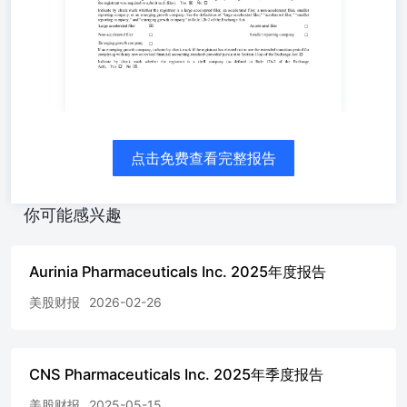
内（或根据要求提交此类报告的较短期限）(1) 注册人已提
交根据1934年证券交易法第13节或第15(d)节要求提交的所
有报告，以及(2) 注册人是否受到此类x哦备案要求过去90天
内。是。没有 请在方框内勾选，表明注册人是否在过去的
12个月内（或注册人被要求提交的更短期限内）按照S-T法
规第405条（本节第232.405条）的要求电子提交了所有必要
的交互数据文件。哦是的（此类文件）。没有 请在括号内
用勾选标记指出登记人是大型加速报告公司、加速报告公
点击免费查看完整报告
司、非加速报告公司、较小规模报告公司还是新兴增长公
司。查阅《证券交易所法案》第12b-2条关于“大型加速报告
公司”、“加速报告公司”、“较小规模报告公司”和“新兴增长
你可能感兴趣
公司”的定义。 ☐☐较小的报告公司加速文件提交者 x大型
加速申报者 非加速申报者☐新兴成长型企业 ☐ 如果是一家
新兴增长公司，请通过勾选标记表示登记人是否选择不使用
Aurinia Pharmaceuticals Inc. 2025年度报告
延长的过渡期来遵守任何规定。根据《证券交易所法案》第
13(a)节提供的新或修订的财务会计准则。 o x 标记注册人是
美股财报
2026-02-26
否为空壳公司（如《 请指出注册人各普通股类别的流通股
数量，截至最近的可预测日期。截至2025年5月8日，注册人
的普通流通股数量为135,104,302股。 纳斯达克全球市场有
CNS Pharmaceuticals Inc. 2025年季度报告
限公司 目录 页面第一章财务信息1 截至2025年3月31日（未
经审计）和2024年12月31日的合并资产负债表12025年3月31
美股财报
2025-05-15