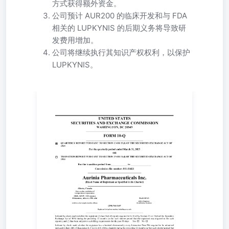
方式获得额外资金。
公司预计 AUR200 的临床开发和与 FDA
相关的 LUPKYNIS 的后期义务将导致研
发费用增加。
公司将继续执行其知识产权权利，以保护
LUPKYNIS。
表10-Q ☒1934年证券交易法第13条或第15（d）节所述的季
度报告对于截至2025年3月31日的季度
☐__________________________________________1934年证
券交易法第13条或第15(d)条所要求的过渡报告为从
_____________到______________的过渡期委员会文件编
号：001-36421 奥瑞尼生物制药公司 （注册人名称，须与章
程中指定的名称完全一致）
_________________________________________ 阿尔伯塔，
加拿大(注册地或组织的州或其它管辖区)#140, 14315
Avenue Edmonton, Alberta, T5L 4S6(总部地址) 98-
1231763（美国）国税局雇主识别号 (250)744-2487
_____________________________________________登记人
电话号码，包括区号 请在括号内勾选是否在过去的12个月