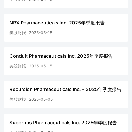
日止三个月及2024年经营和综合收益（亏损）摘要报表（未
经审计）2股东权益变动表（未经审计）2025年3月31日及
2024年3月31日三个月结账日22025年3月31日及2024年3月31
日止三个月的现金流量表（合并）(未审计4 备注：关于合
NRX Pharmaceuticals Inc. 2025年季度报告
并财务报表（未经审计）5 项目2。管理层对财务状况及经
美股财报
2025-05-15
营成果的讨论与分析第13项 3。定量与定性披露关于市场风
险17 第4项控制和程序17 第二部分其他信息18 项目1。法律
诉讼第18项1A。风险因素18 项 2。未注册股权证券销售及
所得款项的使用第19项第3条默认于高级证券19 第4项。矿
Conduit Pharmaceuticals Inc. 2025年季度报告
山安全披露19 第5项。其他信息19 条目 6。展览品20签名21
Aurini Pharmaceuticals Inc. 及子公司 紧缩合并资产负债表
美股财报
2025-05-15
（单位：千） AURINIAPHARMACEUTICALS INC. 及其子
公司 简明合并财务报表附注（未经审计） 1.组织与业务描
述 奥若尼亚制药公司（“奥若尼亚”或“公司”）是一家专注于
Recursion Pharmaceuticals Inc. - 2025年季度报告
为患有高未满足医疗需求的自身免疫疾病患者提供疗法的生
物制药公司。2021年1月，公司推出了LUPKYNIS。®
美股财报
2025-05-05
(voclosporin)，治疗活动性狼疮性肾炎（LN）成年患者的首
个FDA批准的口服疗法。Aurinia公司还在开发AUR200，这
是一种B细胞激活因子（BAFF）和增殖诱导配体
（APRIL）的双重抑制剂，用于潜在的自体免疫疾病治疗。
Supernus Pharmaceuticals Inc. 2025年季度报告
2. 呈现基础与重要会计政策摘要 呈报基础、合并原则与估