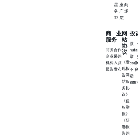
2025年3月31日和2024年12月31日，投资应收利息分别为20
星座商
万美元和60万美元，已计入简明合并资产负债表的其他流动
务广场
资产。截至2025年3月31日，短期投资将在2025年11月之前
33 层
到期。截至2025年3月31日和2024年12月31日，未记录信贷
损失准备金。 库存，净 预付费用与押金 预付费用和押金包
商业
网
投
括以下内容（单位：千）： 无形资产，净值 无形资产净额
服务
站
由以下内容组成（单位：千）： 财产与设备，净值 不动产
微
协
和设备，净额包括以下内容（单位：千）： 已计提费用 累
商务合作
huf
议
计费用包括以下内容（单位：千）： 5. 承诺与或有事项 租
企业采购
举
赁承诺 财务租赁 M 单一植物 2020年12月，公司与Lonza签
《发
机构入驻
cs@
订了一份制造服务协议，用于建设
现报
报告发布
不
voclosporin（“Monoplant”）专用制造工厂。Monoplant的建
告网
话
设于2021年1月开始，voclosporin的生产于2023年6月底开
站服
889
始。Monoplant配备了最先进的制造设备，以提高
务协
voclosporin制造的性价比，同时扩大现有产能，以满足未来
议》
的商业需求。公司为Monoplant完成了总计2370万美元的资
《侵
本支出支付计划，包括：（一）2021年2月支付的1180万美
权举
元，被视为预付租赁费，并计入合并资产负债表的其他非流
报》
动资产；（二）当设施满足所需的运营资质时支付的1190万
《研
美元，发生在2023年6月底。公司有权独家使用Monoplant至
选报
2030年3月31日，通过支付每季度360万瑞士法郎（约400万
告购