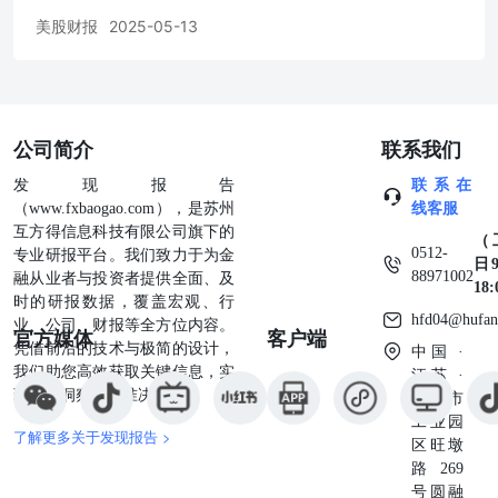
基本收益（亏损）通过将净收入（亏损）除以不考虑潜在普
美股财报
2025-05-13
通股的加权平均普通股数量来计算。摊薄收益（亏损）每股
通过将净收入（亏损）除以加上潜在普通股的加权平均普通
股数量来计算。股票期权、绩效奖励、受限股票单位
（RSU）以及根据公司员工股票购买计划（ESPP）可发行
的股份被视为潜在普通股，并在它们具有稀释效应时，使用
公司简介
联系我们
库存股票法将其包括在摊薄收益（亏损）每股的计算中。当
潜在普通股具有抗稀释效应时，将其排除在摊薄收益（亏
发现报告
联系在
损）每股的计算之外。 截至2025年3月31日的三个月内，有
（www.fxbaogao.com），是苏州
线客服
430万股潜在稀释性普通股被纳入每股摊薄收益的计算，包
互方得信息科技有限公司旗下的
（
括：(i) 300万股限制性股票单位； (ii)70万股绩效奖金；以
0512-
专业研报平台。我们致力于为金
日9
及 (iii) 60万股股票期权。该公司在截至2024年3月31日的三
88971002
融从业者与投资者提供全面、及
18
个月内处于亏损状态，因此摊薄每股亏损与基本每股亏损相
时的研报数据，覆盖宏观、行
同。 截至2025年3月31日和2024年，分别有880万和1990万
hfd04@hufan
业、公司、财报等全方位内容。
官方媒体
客户端
股潜在的普通股被排除在每股摊薄收益（亏损）的计算之
凭借前沿的技术与极简的设计，
中国 ·
外，因为它们具有稀释作用。 4. 资产负债表明细 公平价值
我们助您高效获取关键信息，实
江苏 ·
计量 以下表格总结了按公允价值持续计量的财务资产（单
现深度洞察与精准决策。
苏州市
位：千）： 公司二级分类投资的公允价值基于可观察的输
工业园
了解更多关于发现报告 >
入，可能包括基准收益率曲线、报告交易、发行人价差、基
区旺墩
准证券和参考数据，包括市场研究报告。 承携金额及相关
路269
未实现收益（损失）按投资类型如下（单位：千）： 截至
号圆融