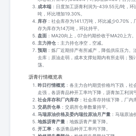
成本端
：日度加工沥青利润为-439.55元/吨，环
吨，环比增加19.30%。
库存
：社会库存为141.1万吨，环比减少0.70%
存为库存为14万吨，环比持平。
盘面
：MA20向上，07合约期价收于MA20上方
主力持仓
：主力持仓净空，空减。
预期
：炼厂近期排产有所减产，降低供应压力。
去库；原油走弱，成本支撑短期内有所走弱；预计盘面
荡。
沥青行情概览表
昨日行情概览
：各主力合约期货价格均下跌，社
走强，各沥青品种开工率均下降，沥青加工利润
社会库存和厂内库存
：社会库存持续下降，厂内
交易所仓单
：交易所仓单数量持平。
马瑞原油价格及委内瑞拉原油月产量
：马瑞原油
地炼沥青产量
：地炼沥青产量下降。
开工率
：各沥青品种开工率均下降。