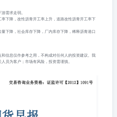
下游需求走弱。
工率下降，改性沥青开工率上升，道路改性沥青开工率下
口量下降，社会库存下降，厂内库存下降，稀释沥青港口
点和信息仅作参考之用，不构成对任何人的投资建议。我
关人员为客户；市场有风险，投资需谨慎。
 2025年5月9日 大越期货投资咨询部金泽彬从业资格证号：F3048432
759 重要提示：本报告非期货交易咨询业务项下服务，其中的观点和信息仅作参
注、收到或阅读本报告内容而视相关人员为客户；市场有风险，投资需
，根据隆众，2025年5月份国内沥青总计划排产量为231.8万吨，环比增幅
环比减少2.64个百分点，全国样本企业出货29.11万吨，环比持平，样本
量预估为75.9万吨，环比增加1.07%,本周炼厂有所减产，降低供应压
28.3%，环比减少0.08个百分点，低于历史平均水平；建筑沥青
于历史平均水平；改性沥青开工率为8.1453%，环 中性。 比增加0.90个