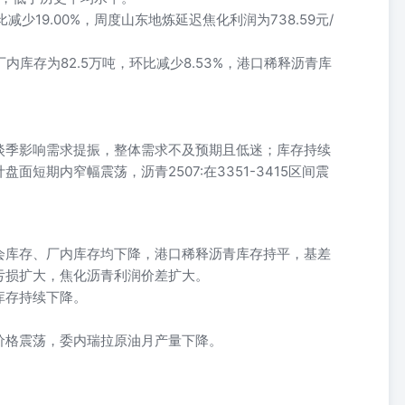
比减少19.00%，周度山东地炼延迟焦化利润为738.59元/
，厂内库存为82.5万吨，环比减少8.53%，港口稀释沥青库
。
淡季影响需求提振，整体需求不及预期且低迷；库存持续
短期内窄幅震荡，沥青2507:在3351-3415区间震
会库存、厂内库存均下降，港口稀释沥青库存持平，基差
亏损扩大，焦化沥青利润价差扩大。
库存持续下降。
价格震荡，委内瑞拉原油月产量下降。