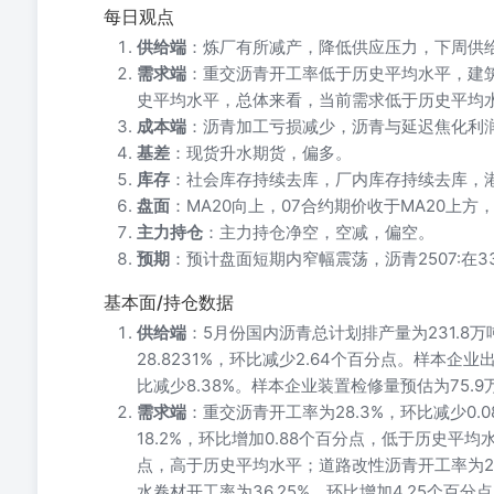
每日观点
供给端
：炼厂有所减产，降低供应压力，下周供
需求端
：重交沥青开工率低于历史平均水平，建
史平均水平，总体来看，当前需求低于历史平均
成本端
：沥青加工亏损减少，沥青与延迟焦化利
基差
：现货升水期货，偏多。
库存
：社会库存持续去库，厂内库存持续去库，
盘面
：MA20向上，07合约期价收于MA20上方
主力持仓
：主力持仓净空，空减，偏空。
预期
：预计盘面短期内窄幅震荡，沥青2507:在33
基本面/持仓数据
供给端
：5月份国内沥青总计划排产量为231.8
28.8231%，环比减少2.64个百分点。样本企业
比减少8.38%。样本企业装置检修量预估为75.9
需求端
：重交沥青开工率为28.3%，环比减少0
18.2%，环比增加0.88个百分点，低于历史平均
点，高于历史平均水平；道路改性沥青开工率为24
水卷材开工率为36.25%，环比增加4.25个百