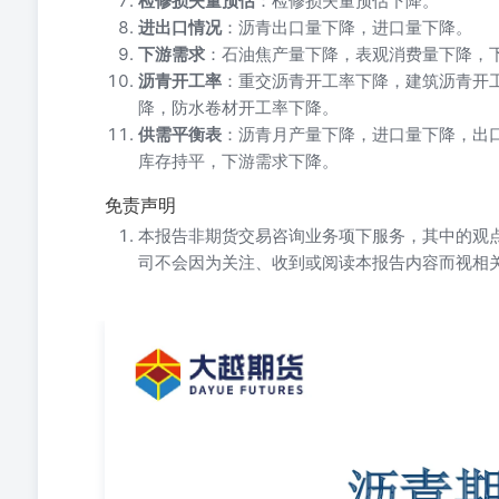
检修损失量预估
：检修损失量预估下降。
进出口情况
：沥青出口量下降，进口量下降。
下游需求
：石油焦产量下降，表观消费量下降，
沥青开工率
：重交沥青开工率下降，建筑沥青开
降，防水卷材开工率下降。
供需平衡表
：沥青月产量下降，进口量下降，出
库存持平，下游需求下降。
免责声明
本报告非期货交易咨询业务项下服务，其中的观
司不会因为关注、收到或阅读本报告内容而视相
交易咨询业务资格：证监许可【2012】1091号 沥青期货早报
投资咨询证：Z0015557 联系方式：0575-85226
考之用，不构成对任何人的投资建议 。我司不会因为关
谨慎。1 目录 1每日观点 2基本面/持仓数据 供给端来看
1.3%。本周国内石油沥青样本产能利用率为28.8231%，
企业产量为48.1万吨，环比减少8.38%,样本企业装置检修
力。下周供给压力或将持平。需求端来看，重交沥青开工率为
1、基本面: 开工率为18.2%，环比增加0.88个百分点，低