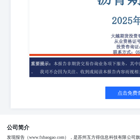
百分点，高于历史平均水平；道路改性沥青开工率为24.5
36.25%，环比增加4.25个百分点，低于历史平均水
为-439.55元/吨，环比减少19.00%，周度山东地炼延迟
迟焦化利润差增加；原油走弱，预计短期内支撑走弱。 2、基差:
货升水期货。 偏多。 3、库存: 社会库存为141.1万吨，环
存为库存为14万吨，环比持平。社会库存持续去库，厂内库存
合约期价收于MA20上方。 偏多。 5、主力持仓:6、
响需求提振，整体需求不及预期且低迷；库存持续去库；
2507:在3351-3415区间震荡。 偏空。 利多：原
济衰退预期加强。主要逻辑：供应端来看，供给压力仍处
沥青焦化物利润差走势。 一、沥青行情概览 表1.昨日行情概览
约 05合约 06合约 07合约 08合约 09合约 10合约 11合约 12合约 3-6 
3364 3344 3318 3275 3227 3161 -213 -148 9 65 222 157 前
-141 16 80 237 157 涨跌 -37 -29 -41 -8 -74 -49 -46 -42 -34
点击免费
-2.14% -1.43% -1.35% -1.24% -1.01% -1.00% -1.16%
沥青市场主流价 指标 01 02 03 04 05 06 07 08 09 10 
201 221 247 290 338 404 87690 3875 3560 3570 3410 3565
3875 3570 3570 3410 3565 3950 3785 涨跌 37 29 41 8 74 49
67.27% 36.84% 29.68% 23.46% 15.96% 12.84% 12.67% 
公司简介
存 周度开工率 周度产量及减损量周度出货量 沥青焦化利
重交 样本企业产量周度检修量全国 山东华东 沥青（日
发现报告（www.fxbaogao.com），是苏州互方得信息科技有限