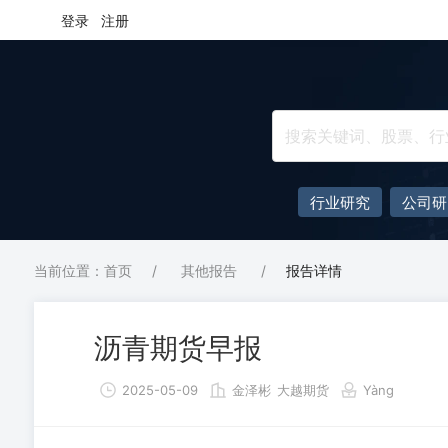
登录
注册
行业研究
公司研
当前位置：首页
/
其他报告
/
报告详情
沥青期货早报
2025-05-09
金泽彬
大越期货
Yàng