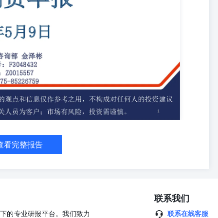
%，环比增加4.50个百分点，低于历史平均水平；防水卷材开工率为
平；总体来看，当前需求低于历史平均水平。成本端来看，日度加工沥青利润
焦化利润为738.59元/吨，环比增加19.30%，沥青加工亏损减少，沥青与延
 05月08日，山东现货价3565元/吨，07合约基差为201元/吨，现
比减少0.70%，厂内库存为82.5万吨，环比减少8.53%，港口稀释沥青库
持续去库，港口库存持续持 偏多。 4、盘面: 平。MA20向上，07
预期: 主力持仓净空，空减。炼厂近期排产有所减产，降低供应压力。淡季影
原油走弱，成本支撑短期内有所走弱；预计盘面短期内窄幅震荡，沥青
油成本相对高位，略有支撑。 利空：高价货源需求不足；整体需求下行，欧美经
高位；需求端来看，复苏乏力。主要风险点：原油价格的走势变化;；
 类别 期货收盘价 部分月间价差 指标01合约 02合约 03合约 04合
3-9 3-12 6-9 6-12 9-12 现值 3156 3169 3170 3191 3381 3383
值 3193 3198 3211 3199 3455 3432 3410 3386 3352 3308 3265 3195 -221
 -33 -38 -34 8 -7 -7 -15 -15 0 涨跌幅 -1.16% -0.91% -1.28% -0.25%
查看完整报告
 -1.06% -3.62% 4.96% -43.75% -18.75% -6.33% 0 类别 基差 注册仓单数 重交
11 12 上期所东北华北华东华南山东西北西南 现值 409 396 395 374 184 182
 3950 3785 前值 372 367 354 366 110 133 155 179 213 257 300 370 87690
 46 42 34 33 38 34 0 0 -10 0 0 0 0 0 涨跌幅 9.95% 7.90% 11.58% 2.19%
9.19% 0.00% 0.00% -0.28% 0.00% 0.00% 0.00% 0.00% 0.00% 类别周度库
联系我们
润 下游需求开工率 指标社会厂内 港口稀释沥青华东重交山东地炼全国
度） 延迟焦化沥青价差（周度）重交沥青 建筑沥青改性沥青道路改性防
公司旗下的专业研报平台。我们致力
联系在线客服