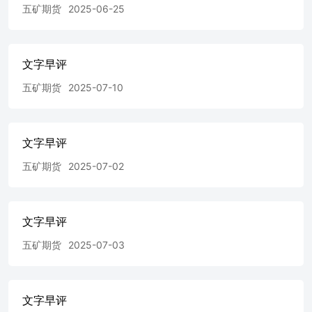
国债利率-1.19bp至1.8795%，信用利差-0.91bp至136bp；美
五矿期货
2025-06-25
国10年期利率-2.00bp至4.29%，中美利差+0.81bp至-241bp。
市盈率：沪深300:12.85，中证500:29.28，中证1000:39.70，
上证50:11.00。市净率：沪深300:1.38，中证500:1.92，中证
文字早评
1000:2.22，上证50:1.24。股息率：沪深300:3.33%，中证
500:1.74%，中证1000:1.38%，上证50:4.17%。 期指基差比
五矿期货
2025-07-10
例：IF当月/下月/当季/隔季：
+0.08%/+0.01%/-0.50%/-1.73%；IC当月/下月/当季/隔
季：-0.03%/-0.84%/-2.51%/-4.67%；IM当月/下月/当季/隔
季：-0.22%/-1.30%/-3.43%/-6.09%；IH当月/下月/当季/隔
文字早评
季：+0.11%/+0.21%/+0.10%/-1.15%。 交易逻辑：海外方
五矿期货
2025-07-02
面，近期美债利率高位震荡，对A股影响减弱。国内方面，
2月PMI季节性走高，2月M1因春节错位因素偏弱。12月政
治局会议和中央经济工作会议措辞较为积极，两会也释放了
大量稳增长的信号，各部委已经开始逐步落实重要会议的政
文字早评
策，尤其是央行设立两大货币工具用于购买股票，政策鼓励
中长期资金入市。当前国债利率处于低位，股债收益比较
五矿期货
2025-07-03
高，淤积在金融系统的资金有望流入高收益资产，经济也有
望在众多政策的助力下逐步复苏。随着年报业绩预告密集披
露期结束，科技成果不断涌现，市场情绪转为积极。建议逢
低做多与经济高度相关的IH或者IF股指期货，亦可择机做多
文字早评