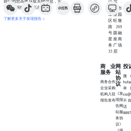
我们助您高效获取关键信息，实
比上涨。废铜方面，昨日国内精废价差小幅扩大至2680元/
江苏 ·
现深度洞察与精准决策。
吨，废铜替代优势提高。价格层面，美国对铜品种加征关税
苏州市
仍有不确定性，当前加征关税预期有所强化，铜价波动风险
工业园
了解更多关于发现报告 >
仍存。原料市场也是近期铜价走势的重要影响变量，当前尽
区旺墩
管铜精矿加工费还未止跌，铜矿供应担忧未消，但自由港印
路269
尼公司重新获得出口许可和巴拿马铜矿库存出口预期下，加
号圆融
工费预计逐渐止跌，另外，国内冶炼厂检修影响量还不大，
星座商
短期国内库存去化，不过持续性有待观察，铜价涨势或难顺
务广场
畅。今日沪铜主力运行区间参考：80600-81800元/吨；伦铜
33 层
3M运行区间参考：9800-10000美元/吨。 铝 沪铝主力合约
报收20865元/吨（截止昨日下午三点），上涨0.89%。SMM
商业
网
投
现货A00铝报均价20870元/吨。A00铝锭升贴水平均价-40。
服务
站
微
铝期货仓单151750吨，较前一日增加1321吨。LME铝库存
协
商务合作
huf
487525吨，下降1600吨。2025年3月20日：铝锭去库3.1万吨
议
企业采购
举
至83.8万吨，铝棒去库去库1.2万吨至29.4万吨。2025年1月
《发
机构入驻
cs@
国内为锻轧铝及铝材出口49万吨，相比去年同期的55.47万
现报
报告发布
不
吨同比下降11.4%;2月出口37万吨，相比去年同期的41.1万
告网
话
吨同比下降10.6%，月度出口量刷新2020年6月以来低位;前2
站服
889
月累计出口85.9万吨，累计同比下降11%。3月1-16日，全国
务协
乘用车市场零售77.2万辆，同比去年3月同期增长24%，较
议》
上月同期增长33%，今年以来累计零售394.8万辆，同比增
《侵