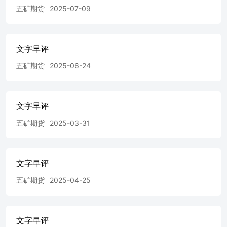
与“新质生产力”相关性较高的IC或者IM期货。 期指交易策
五矿期货
2025-07-09
略：单边建议IF多单持有，套利暂无推荐。 国债 行情方
面：周四，TL主力合约上涨1.09%，收于115.32；T主力合
约上涨0.29%，收于107.53；TF主力合约上涨0.21%，收于
105.51；TS主力合约上涨0.06%，收于102.41。 消息方面：
文字早评
1、3月LPR利率维持不变，1年期3.1%、5年期3.6%，符合
市场预期。2、英国央行将基准利率维持在4.5%不变，符合
五矿期货
2025-06-24
市场预期。3、欧盟贸易事务部长塞夫科维奇表示，欧盟委
员会正在考虑将 对美国实施首轮反关税措施的时间推迟至4
月中旬。 流动性：央行周四进行2685亿元7天期逆回购操
文字早评
作，操作利率为1.5%，与此前持平。因当日有359亿元逆回
购到期，实现净投放2326亿元，为连续三天净投放。 策
五矿期货
2025-03-31
略：近期股市行情好转，宽货币政策预期放缓等因素，债市
有一定的承压。但随着逆回购投放明显转暖，存单利率趋于
稳定，二季度国内经济面临不确定性加大，当前利率债下行
空间有限，或进入配置性价比区间，预计短期维持震荡。
文字早评
贵金属 沪金涨0.34%，报710.98元/克，沪银跌0.31%，报
五矿期货
2025-04-25
8321.00元/千克；COMEX金涨0.28%，报3052.20美元/盎
司，COMEX银涨0.28%，报34.09美元/盎司；美国10年期国
债收益率报4.24%，美元指数报103.78； 市场展望： 昨夜公
布的主要美国经济数据偏强势，美国3月费城联储制造业指
文字早评
数为12.5，高于预期的8.5。美国3月15日当周初请失业金人