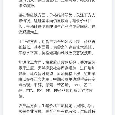
压力仍大，供应偏宽松。短期纯碱价格预计仍
维持弱势。
锰硅和硅铁方面，价格维持弱势，关注下方支
撑情况。锰硅基本面仍显疲弱，硅铁价格回
落，带动硅铁测算即期生产利润显著回落。建
议观望为主。
工业硅方面，期货主力合约延续下跌，价格再
创新低。基本面看，供需之间存在较大差距，
库存水平高，价格短期内难以改变悲观预期。
能源化工方面，橡胶胶价震荡反弹，关注后续
累库进度。天然橡胶社会库存增加，进口增加
显著。建议暂时观望。原油价格上涨，短期策
略以短多正套为主，中期策略单边观望等待空
点出现。甲醇、尿素、苯乙烯、PVC、乙二
醇、PTA、PX、PE、PP价格短期预计维持震
荡。
农产品方面，生猪价格主流稳定，局部小涨，
屠宰企业亏损。鸡蛋价格有稳有涨，供应维持