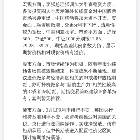
宏观方面，李强总理强调加大引资稳资力度，
多位投资圈人士表示海外长线资金对中国股票
市场兴趣重燃，中国移动将加大资本开支。资
金面，融资额微增，Shibor利率下行，流动性
较为宽松，中美利差收窄。市盈率方面，沪深
300、中证500、中证1000分别报12.85、
29.28、39.70。期指基差比例多数为负，显示
期货价格相对现货价格有溢价。
股市方面，市场情绪转为积极，随着年报业绩
预告密集披露期结束，科技成果不断涌现。建
议逢低做多与经济高度相关的IH或者IF股指期
货，亦可择机做多与“新质生产力”相关性较高
的IC或者IM期货。期指交易策略建议IF多单持
有，套利暂无推荐。
债市方面，3月LPR利率维持不变，英国央行
维持基准利率不变，欧盟考虑推迟对美国的关
税。央行进行逆回购操作，实现净投放。债市
短期承压，但中长期或进入配置性价比区间，
预计短期维持震荡。