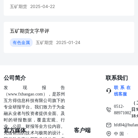
数为22.3万人，小幅低于预期的22.4万人。超预期的美国经
五矿期货
2025-04-22
济数据对于金银价格形成短线的利空因素。当前CME利率
观测器显示，市场预期美联储本年度将分别在六月、九月以
及十二月进行25个基点的降息操作。 在日前进行的议息会
五矿期货文字早评
议中，鲍威尔对于美国通胀的预期偏乐观，他不认为长期通
胀会有太大的上升，同时在问答环节前并未提及偏鹰派的点
有色金属
五矿期货
2025-01-24
阵图。在美联储降息周期具备确定性的背景下，对于贵金属
应当维持多头思路，金银价格仍将存在强势的价格表现，重
点关注白银在后续鲍威尔鸽派表态驱动中的上涨机会，在金
银比价处于高位的背景下，其具备更大的价格弹性。沪金主
力合约参考运行区间691-720元/克，沪银主力合约参考运行
区间8105-9000元/千克。 有色金属类 铜 电解铜显性库存续
公司简介
联系我们
降，中国央行保持LPR利率不变，美元指数回升，铜价冲破
发现报告
联系在
关键点位（伦铜1万美元）后回落，昨日伦铜收跌0.88%至
（www.fxbaogao.com），是苏州
线客服
9910美元/吨，沪铜主力合约收至81310元/吨。产业层面，
互方得信息科技有限公司旗下的
昨日LME库存续减1900至223275吨，注销仓单比例下滑至
（
0512-
专业研报平台。我们致力于为金
45.3%，Cash/3M贴水48.9美元/吨。国内方面，昨日上海地
日9
88971002
融从业者与投资者提供全面、及
区现货由小幅升水转为平水，盘面走高下游采购情绪不佳，
18
时的研报数据，覆盖宏观、行
成交回落。广东地区库存延续减少， 持货商延续挺价，现
hfd04@hufan
业、公司、财报等全方位内容。
货升水期货涨至185元/吨，整体交投转弱。进出口方面，昨
官方媒体
客户端
凭借前沿的技术与极简的设计，
日国内铜现货进口亏损扩大至750元/吨左右，洋山铜溢价环
中国 ·