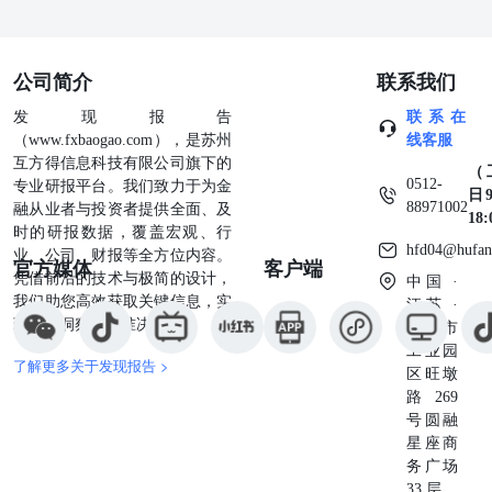
公司简介
联系我们
发现报告
联系在
（www.fxbaogao.com），是苏州
线客服
互方得信息科技有限公司旗下的
（
0512-
专业研报平台。我们致力于为金
日9
88971002
融从业者与投资者提供全面、及
18
时的研报数据，覆盖宏观、行
hfd04@hufan
业、公司、财报等全方位内容。
官方媒体
客户端
凭借前沿的技术与极简的设计，
中国 ·
我们助您高效获取关键信息，实
江苏 ·
现深度洞察与精准决策。
苏州市
工业园
了解更多关于发现报告 >
区旺墩
路269
号圆融
星座商
务广场
33 层