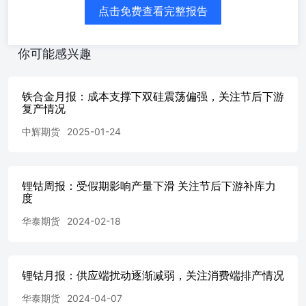
偏高。 陈思捷021-60827968chensijie@htfc.com
点击免费查看完整报告
量为135203手，持仓量为222388手，较前一交易日减少170
成交量小幅上升，整体投机度为0.6。截至1月27日，碳酸锂仓单量
60828513shicheng@htfc.com从业资格号：F30466
你可能感兴趣
价为7.78万元/吨，工业级碳酸锂报价7.47万元/吨，现
位现货锂辉石价格小幅上涨，澳矿方面报价出货意愿较低，
囤货等涨。 封帆021-60827969fengfan@htfc.com从业
铁合金月报：成本支撑下双硅震荡偏强，关注节后下游
节情况梳理 联系人 原料端：本月，锂矿价格有所上涨，外采锂矿成本上升。
复产情况
号：F03114162 供应端：碳酸锂的供应量较上月大幅下
假，代工订单减量。 消费端：临近春节假期，电池终端略有减
中辉期货
2025-01-24
实铁锂供不应求，头部企业新投产能爬坡增量较大；刚需采
节后需求仍有韧性。 投资咨询业务资格：证监许可【2011】
显下滑，现货锂精矿流通量不足，国内高品位现货锂辉石价
锂钴周报：受假期影响产量下滑 关注节后下游补库力
涨，成本支撑仍存。 库存端：截至1月27日，SMM库存报10.
度
续走高。尽管去库有所进展，但整体库存仍然高位。 请仔细
日，国内工业级碳酸锂（99.0%为主）的市场主流成交价格7.45-
华泰期货
2024-02-18
国 内电池级碳酸锂（99.5%）市场主流报价区间在7.7-7.9
节假期影响，供应端有检修，消费恢复也需要一定时间，基本
单注销，对盘面有一定压制，但同时仓单数量较多，且盘面
涨，现货流动性或较差，从而推动现货价格上涨，需持续关注消费端
锂钴月报：供应端扰动逐渐减弱，关注消费端排产情况
川，月内四钴市场行情表现平平，下游需求并未有明显恢复
华泰期货
2024-04-07
内氛围偏淡。 需求方面，月内下游需求下调，主因临近春节