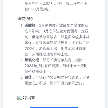
场月均价为2.67万元/吨，较上月均价下
跌0.03万元/吨。
研究结论
碳酸锂
：2月需关注产业链排产变化以及
仓单影响。3月仓单注销对盘面有一定压
制，但仓单数量较多，且盘面有较多非标
套保，导致盘面锁定货较多，上游盐厂压
力较小。若盘面上涨，现货流动性或较
差，从而推动现货价格上涨。
氢氧化锂
：部分长协订单敲定，相比
2024年折扣有所提高，预计未来一段时
间价格震荡上行。
钴盐
：市场行情暂无明显好转迹象，业者
看空心态不减，预计下月仍偏弱运行。
研究院新能源&有色组 策略摘要 研究员 碳酸锂期货：截至1月2
升水电碳-1820元/吨，期货价格1月内上涨3.27%。1月碳