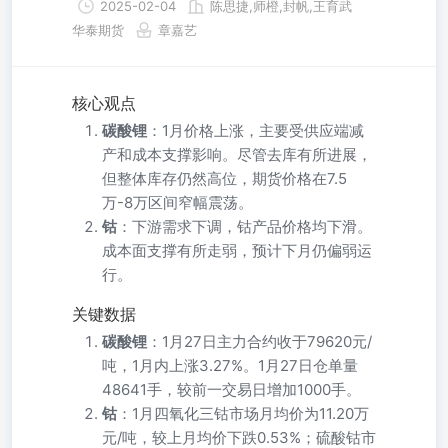
2025-02-04
陈思捷,师橙,封帆,王育武
华泰期货
章嘉艺
核心观点
碳酸锂
：1月价格上涨，主要受供应端减
产和成本支撑影响。尽管去库有所进展，
但整体库存仍然高位，期货价格在7.5
万-8万区间窄幅震荡。
钴
：下游需求下调，钴产品价格均下滑。
成本面支撑有所走弱，预计下月仍偏弱运
行。
关键数据
碳酸锂
：1月27日主力合约收于79620元/
吨，1月内上涨3.27%。1月27日仓单量
48641手，较前一交易日增加1000手。
钴
：1月四氧化三钴市场月均价为11.20万
元/吨，较上月均价下跌0.53%；硫酸钴市