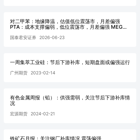
均有补贴政策，预计未来需求有提高空间。 成本方面，据百
目前标准级钴报价9.75-11.25美元/磅，合金级钴报价13.25-
库存方面，1月四氧化三钴，硫酸钴厂家库存压力仍存，企业
对二甲苯：地缘降温，估值低位震荡市，月差偏强
1月24日，四氧化三钴市场月均价为11.20万元/吨，较上月均价下
PTA：成本支撑偏弱，低位震荡市，月差偏强 MEG：
吨，较上月均价下跌0.03万元/吨，跌幅1.11%。钴盐市场
短期不追空，关注节后终端补库情况
国泰君安证券
2026-06-23
1、海外供应端扰动，2、宏观及消费端刺激政策影响3、后续
要.........................................................................................
综述........................................................................................
场展望.......................................................................................
一周集萃工业硅：节后下游补库，短期盘面或偏强运行
供应端情
况.......................................................................................
广州期货
2023-02-14
产成本及利润............................................................................
端........................................................................................
端.........................................................................................
消费......................................................................................
有色金属周报（铅）：供强需弱，关注节后下游补库情
况
费.......................................................................................
衡表.......................................................................................
宏源期货
2024-02-21
存...........................................................................................
图表 图1:国产电池级碳酸锂（99.5%）价格及涨跌幅丨单位：元/吨...........................
图2:国产工业级碳酸锂（99.2%）价格及涨跌幅丨单位：元/吨...............................
国产电池级氢氧化锂（56.5%粗颗粒）价格及涨跌幅丨单位：元/吨........................
铁矿石月报：关注钢厂补库情况 震荡偏强