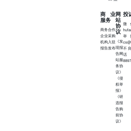
商业
网
投
服务
站
微
协
商务合作
huf
议
企业采购
举
《发
机构入驻
cs@
现报
报告发布
不
告网
话
站服
889
务协
议》
《侵
权举
报》
《研
选报
告购
前协
议》