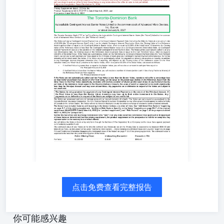
日期为 2024 的定价补充 ， 日期为 2022 年 3 月 4 日的产品
补充 MLN - ES - ETF - 1 ， 日期为 2022 年 3 月 4 日的招
股说明书 多伦多 Dominion 银行 $• 自动赎回 contingent
interest 障碍债券，与AMD公司普通股挂钩，到期日或约为
2027年1月6日。 多伦多 Dominion 银行（“TD”或“我们”）正
在发行与美光科技公司普通股（“参考资产”）挂钩的可自动
赎回 contingent interest 障碍 notes（“notes”）。 将在
contingent interest payment date（包括到期日）支付
contingent interest payment，年利率为 10.58%（“contingent
interest rate”）)只有在相关条件利息观察日期（Contingent
Interest Observation Date）时，参考资产的收盘价大于或等
于条件利息障碍值（Contingent InterestBarrier Value），且
该条件利息障碍值等于初始价值的50.00%，才会产生并支
付条件利息。如果在条件利息观察日期时，参考资产的收盘
价低于条件利息障碍值，则不会产生或支付条件利息。如果
在任何赎回观察日期（Call Observation Date）时，参考资产
的收盘价大于或等于赎回门槛值（Call Threshold Value），
且该赎回门槛值等于初始价值的100.00%，则债券将被自动
点击免费查看完整报告
赎回。如果债券被自动赎回，在第一个随后的条件利息支付
日期（“赎回支付日期”）上，我们将按照每份债券支付现
金，金额等于本金金额加上任何应支付的条件利息。此后不
你可能感兴趣
再欠付任何款项。如果债券未被自动赎回，到期时您收到的