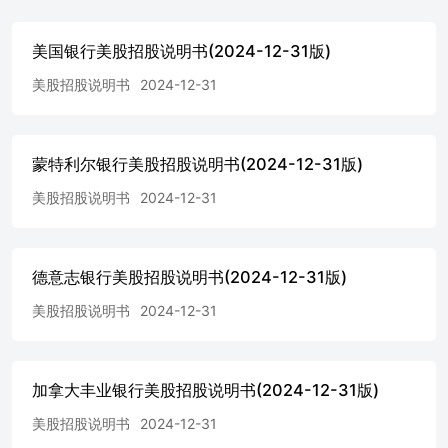
付款或交付物，加上任何应支付的条件利息（如有），将取
决于最终估值日（“最终价值”）时参考资产的收盘价与障碍
美国银行美股招股说明书(2024-12-31版)
值（等于初始价值的50.00%）的比较结果，具体计算方式
如下： • 若最终价值大于或等于障碍价值，您将根据每张票
美股招股说明书
2024-12-31
据收到等值的现金金额：本金金额1,000美元• 若最终价值小
于障碍价值，您将根据每张票据收到参考资产的股份数
（和/或整数股代替任何零碎股）：实物交割数量 如果附注
蒙特利尔银行美股招股说明书(2024-12-31版)
未被自动召回且最终价值低于障碍价值，投资者将在其初始
投资中遭受一定比例的损失，该比例损失基于最终价值计
美股招股说明书
2024-12-31
算，在此期间，该比例将等于参考资产从初始价值到最终价
值的下跌幅度。具体而言，投资者将根据附注收到一定数量
的参考资产股份（或现金替代任何零碎股份），这些股份的
数量等同于实物交割数量，该数量的价值预计远低于本金金
德意志银行美股招股说明书(2024-12-31版)
额，甚至可能毫无价值。任何关于附注的支付或交付均受我
美股招股说明书
2024-12-31
们信用风险的影响。 The Notes 不保证支付任何Contingent
Interest Payments或返还本金金额。如果最终价值低于障碍
值，投资者可能损失其在Notes中的全部投资。任何关于
Notes的支付或交付均受我们的信用风险影响。 这些债券是
加拿大丰业银行美股招股说明书(2024-12-31版)
非抵押的，并且不是银行的储蓄账户或存款凭证。这些债券
未得到加拿大存款保险公司、美国联邦存款保险公司或加拿
美股招股说明书
2024-12-31
大或美国的任何其他政府机构或机关的保险或担保。这些债