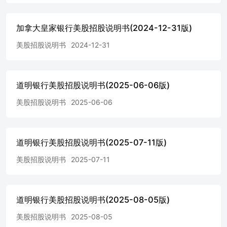
券不会在任何证券交易所或电子通讯网络上上市或展示。
这些工具具有复杂的特性，投资这些工具涉及多种风险。请
加拿大皇家银行美股招股说明书(2024-12-31版)
参见本定价补充材料第P-7页开始的“额外风险因
素”、“MLN-ES-ETF-1产品补充材料（日期为2022年3月4
美股招股说明书
2024-12-31
日）”第PS-7页开始的“与这些工具相关的额外风险因素”，
以及2022年3月4日的招股说明书第1页上的“风险因素”。
neither 沪深交易所 （以下简称“SEC”） nor 任何省级证券监
管机构 has approved or disapproved of these Notes or
道明银行美股招股说明书(2025-06-06版)
determined that this pricing supplement, the product supplement
or the prospectus is truthful or complete. 任何与此相反的陈述
美股招股说明书
2025-06-06
均构成刑事犯罪。 我们将在发行日通过存款信托公司（The
Depository Trust Company）的设施以记账形式交付笔记，并
在收到即时可用资金后进行交付。 您提供的估计值在定价
道明银行美股招股说明书(2025-07-11版)
日期（Pricing Date）确定您的债券条款时，预计每张债券
的价值将在930.00美元至960.00美元之间，如“附加风险因素
美股招股说明书
2025-07-11
——与估计价值和流动性相关的风险”部分（从第8页开始）
以及“关于债券估计价值的其他信息”部分（第19页）所述。
预计该估计价值将低于债券的公开发行价格。 可自动触发
利息障碍 notes，基于美光科技股份有限公司普通股。到期
道明银行美股招股说明书(2025-08-05版)
日或约为2027年1月6日。 Summary 本“摘要”部分的信息受
美股招股说明书
2025-08-05
到定价补充材料、产品补充材料和招股说明书所载更详细信