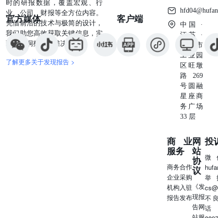
时的研报数据，覆盖宏观、行
交易理念、实施结构、样本结构、宣传册或其他教育材料。
hfd04@hufan
业、公司、财报等全方位内容。
官方媒体
客户端
您应仔细考虑此处“额外风险因素”、“与债券相关的额外风
凭借前沿的技术与极简的设计，
中国 ·
险因素”以及“风险因素”部分中提到的事项，因为债券涉及
我们助您高效获取关键信息，实
江苏 ·
与传统债务证券无关的风险。我们建议您咨询投资、法律、
现深度洞察与精准决策。
苏州市
税务、会计及其他方面的专家以了解投资债券的相关事宜。
工业园
您可以通过以下方式在SEC网站（www.sec.gov）上访问这
了解更多关于发现报告 >
区旺墩
些文件（或者如果该网址有所更改，请查阅相关日期的我们
路269
的提交文件于SEC网站上）： 招股说明书日期为 2022 年 3
号圆融
月 4 日 ：http: / / www. sec. gov / Archives / edgar / data /
星座商
947263 / 000119312522066245 / d203088d424b3. 我们在发行
务广场
前保留更改条款或拒绝任何购买提议的权利。若对债券条款
33 层
进行任何变更，我们将通知您，并要求您在购买时接受这些
变更。您也可以选择拒绝这些变更，在这种情况下，我们可
商业
网
投
能拒绝您的购买提议。TD 证券 (美国) 有限责任公司P-6htm
服务
站
产品补充 MLN - ES - ETF - 1 日期为 2022 年 3 月 4 日 ：
微
协
http: / / www. sec. gov / Archives / edgar / data / 947263 /
商务合作
huf
议
000114036122008015 / brhc10034640 _ 424b3. htm我们的中
企业采购
举
央索引键（Central Index Key，CIK）在SEC网站上的编号为
《发
机构入驻
cs@
0000947263。在此定价补充材料中，“银行”、“我们”、“我
现报
报告发布
不
们公司”或“本公司”指的是多伦多 Dominion 银行及其子公
告网
话
司。 其他风险因素 这些说明涉及与传统债务证券投资无关
站服