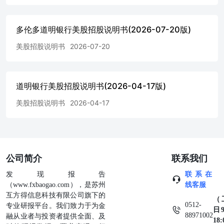
息的限定。 这一天仍将确定参考资产的收盘价值。在这种
情况下，计算代理将估计在不存在市场中断事件的情况下本
应 prevailing 的收盘价值。如果条件利息观察日（或最终估
多伦多道明银行美股招股说明书(2026-07-20版)
值日）推迟，相应的条件利息支付日（或到期日）也将相应
推迟，以保持这些日期之间原有的工作日数量不变。 投资
美股招股说明书
2026-07-20
者应注意，在到期日（Maturity Date），投资者收到的实物
交割金额（Physical Delivery Amount）可能低于如果在此期
间（从Final Valuation Date到Maturity Date）市场价值未下降
道明银行美股招股说明书(2026-04-17版)
而我们以现金支付相应金额时投资者本应收到的款项。TD
证券 (美国) 有限责任公司 您的 Notes 的附加条款 你应该将
美股招股说明书
2026-04-17
此定价补充文件与 Prospectus 以及产品补充文件 MLN-ES-
ETF-1（以下简称“产品补充文件”）一起阅读，该产品补充
文件与我们的 Senior Debt Securities 系列 E 相关，而这些
Notes 即为其一部分。本定价补充文件中使用的首字母缩写
词如未在其中定义，则应参照产品补充文件中的定义。如出
公司简介
联系我们
现任何冲突，以下层级顺序将适用：首先为本定价补充文
件；其次为产品补充文件；最后为 Prospectus。The Notes
发现报告
联系在
differ from the terms described in the productsupplement in
（www.fxbaogao.com），是苏州
线客服
several important aspects. You should read this pricing
互方得信息科技有限公司旗下的
（
supplement carefully. 这份定价补充文件，连同下方列出的文
0512-
专业研报平台。我们致力于为金
日9
件，包含了债券条款并取代了所有先前或同时的口头声明以
88971002
融从业者与投资者提供全面、及
18
及任何其他书面材料，包括初步或指示性价格条款、信函、