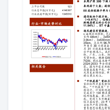
发射仪式将于8月5日在太原举行，首批卫星将以“一箭18星
全频段、多层多轨道星座设计，计划实现超1.4万颗低轨宽
射。星座建设第一阶段目标为到2025年底实现648颗星提
阶段，到2030年底，实现1.5万颗星提供手机直连多业务
厂正式投产并下线首颗商业卫星，预计今年产值7～8亿，目
八院成功完成我国重复使用运载火箭首次10公里级垂直
降飞行试验，以及中国自主研发的深度变推液氧甲烷发动
领域取得重要突破。 展望下半年，国内低轨卫星互联网
建议重点关注通信载荷、终端等产业链核心环节。 2024M
5G-A首个标准版本3GPP Rel-18冻结，标志着5G-
近20款手机支持多载波聚合，近10家运营商已宣布5 G-
全球领先运营商发布全球5G-A商用领航计划，中国移动
5G-A行动计划并展示5G-A网络三大前沿应用水域通感一 请
用、5G VoWiFi，中兴通讯展出业界首个5G-A基站和
中兴等终端厂商展示端侧AI创新技术，运营商发布多项A
AI智能体，同时构建覆盖智能算力、MaaS平台、行业大
模型底座分别构建“1+N+M”星辰大模型、“1+1+M”
资建议：关注光缆与海缆：亨通光电、东方电缆、中天科
通信、海格通信、中国卫通、华测导航等； 光器件和光
技、腾景科技等；电信运营商：中国移动、中国电信、中
菱科思、星网锐捷、盛科通信等；物联网：广和通、美格
港、科华数据、英维克等；连接器&控制器：维峰电子、