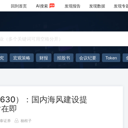
回到首页
AI
搜索
发现报告
发现数据
发现专
究
宏观策略
财报
招股书
会议纪要
Token
AIGC
大模型
0630）：国内海风建设提
射在即
泰证券
杨框子