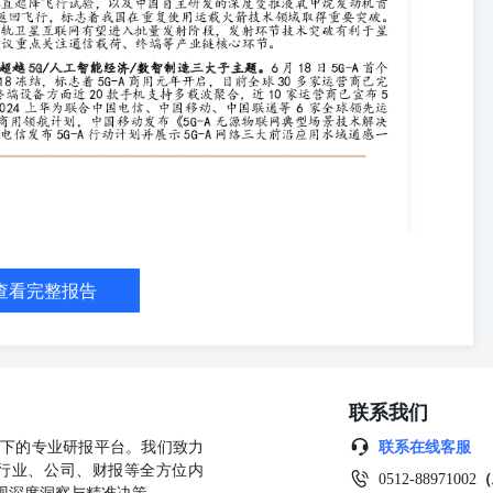
及预期风险、技术迭代不及预期风险、市场竞争加剧风险、海外贸易争
%，中小板下跌1.53%，创业板下跌4.13%，TMT中通信板块下跌
跌0.83%。 图表1：全球海风每年新增装机容量预测（MW） 图表2：通信板
中泰通信重点跟踪公司最新估值（截止2024.06.28） 本周重点公告与新闻 公司
、监事会换届。孙晓南先生任董事长，非独立董事分别为孙晓南先生、范志
、于莫先生。李汉兵先生任监事会主席；监事会成员分别为非职工代表
事杨耀庭先生、张祖禹先生。任期三年。 【广和通】人事变动：公司董
士、陈仕江先生为副总经理，王红艳女士为公司财务总监，陈仕江先生
【振邦智能】其他：公司拟以自有资金通过全资子公司振邦智能向全资
司中长期国际化发展战略，提升公司在海外市场的竞争力和运营效率。增
范围未发生变化。 【万马科技】分红派息：公司2024年一季度权益
30元，合计派发3082.00万元，不送不转增。 【万马科技】重大投资：公
查看完整报告
动驾驶云服务建设项目，计划总投资金额约1.01亿元。 ▪ 6月25日
理杨忠及高级管理人员杨勋文、钱银博、陈聪因个人资金需求合计减持
事会、监事会换届完成并聘任高级管理人员。公司非独立董事分别是王兆春
付林先生、刘晓勇先生、邹杰先生、陈龙先生任副总经理。张彩虹女士
：公司董事兼总经理金宁、董事兼副总经理王敏及董事程涛木拟合计减
联系我们
。 ▪ 6月26日 【新亚电子】股权激励：公司披露2024年限制性股票激励
万股，约占激励计划草案公告日公司股本总额的2.21%。其中，首次授予
公司旗下的专业研报平台。我们致力
联系在线客服
移动】其他：信科移动(688387)6月26日晚间公告，公司副总经理王新民作
行业、公司、财报等全方位内
0512-88971002
（
术与工程应用”项目获得2023年度国家科学技术进步奖一等奖。 【光