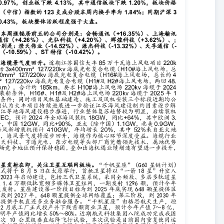
”升空入轨。“千帆星座”于2023年启动建设，包括三代卫星系统，采用
频多媒体卫星组网，一期发射1296颗，预计今年完成至少108颗卫星发
供区域网络覆盖，第二阶段到2027年，648颗星提供全球网络覆盖；第三
融合服务。“千帆星座”由格思航天生产，垣信卫星运营，23年12月底工
标年产能270颗，明年产值同比增长50%～80%。近期航天科技集团
起降飞行试验，本次试验是目前国内重复使用运载火箭最大规模的垂直起
机首次应用于10公里级返回飞行，标志着我国在重复使用运载火箭技术
有望进入批量发射阶段，发射环节技术突破有利于星座加快组网运营，
WC上海召开，超越5G/人工智能经济/数智制造三大子主题。6月18日
A商用元年开启，目前全球30多家运营商已完成5G-A技术验证，终端设备方面
A商用计划，MWC2024上华为联合中国电信、中国移动、中国联通等6家
发布《5G-A无源物联网典型场景技术解决方案白皮书》，中国电信发布
务必阅读正文之后的重要声明部分-1- 体、5G RedCap自研终端及应
相关解决方案，以及轻量化AR直播等多个5G-A下游应用。AI方面，华为、
I成果，中国移动展示多款垂直大模型，推出医疗、教育、娱乐等方向
模型、产品应用的AI+DICT服务体系，中国电信、中国联通基于通用大
元景大模型体系。此外，多家展商展示低空经济、卫星通信等最新成果。 投
技等；卫星互联网：上海瀚讯、铖昌科技、震有科技、信科移动、盛路
芯片：中际旭创、天孚通信、源杰科技、新易盛、华工科技、光迅科
国联通；ICT设备商：中兴通讯、紫光股份（新华三）、锐捷网络、菲
智能、移远通信等；数据中心：润泽科技、宝信软件、光环新网、数据
徕木股份、瑞可达、鼎通科技、科博达、拓邦股份、和而泰等；专用通