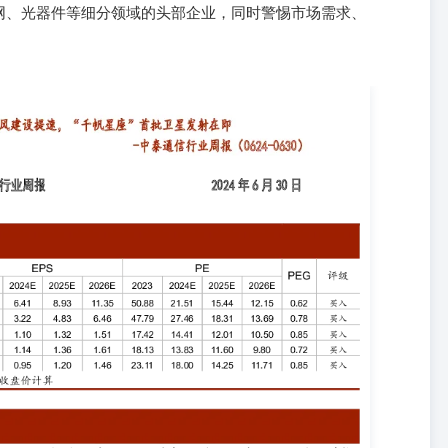
网、光器件等细分领域的头部企业，同时警惕市场需求、
%，其中通信板块下跌1.20%，板块价格表现弱于大盘；通信（中信）指数的
股换手率为0.43%，板块整体活跃程度强于大盘。 上市公司数 123
市值(百万元) 通信板块个股方面，本周涨幅居前五的公司分别是：会畅通讯
6%）、光弘科技（+4.20%）、辉煌科技（+3.62%）、； 跌幅居前五的公
天孚通信（-11.84%）、ST中嘉（-10.59%）、ST特信（-10.42%）。
近期江苏国信大丰85万千瓦海上风电项目220k v海缆启动招标，包括
，总长约44km），3x500mm²127/220kv海底光电复合电缆（H16#海上风
电缆（H1#及H2#海上风电场，两回48. 10.00% 5.00% 0.00% -5.00%
求H10#海上风电场220kv海缆于2024年9月30日前具备装船条件，H16#、
日前具备装船条件；同时项目风机基础建造、施工及风机安装三个标段近期均公
苏海风建设制约因素逐步解除，广东、山东、浙江等地海风建设稳步推
EC，预计2024年全球海风装机18GW，同比+64%，其中欧洲3.
) 沪深300 7GW，同比基本持平，中国12GW，同比+90%，亚太（除中国）
机预计410GW，年均增长20%，其中52%来自亚太地区。国内外需求共振，
缆行业高壁垒高集中度，中天科技、亨通光电、东方电缆等头部厂商凭
计保持稳固，叠加出海机遇业绩增速有望进一步提升，建议重点关注。
在即，关注卫星互联网板块。“千帆星座”（G60星链计划）首批组网卫星