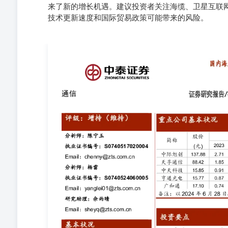
来了新的增长机遇。建议投资者关注海缆、卫星互联
技术更新速度和国际贸易政策可能带来的风险。
基本状况 本周沪深300下跌0.97%，创业板下跌4.13
123支成分股本周内换手率为1.84%；同期沪深3 00成份
4148367 1345510 行业总市值(百万元)行业流通
（+16.35%）、上海瀚讯（+9.41%）、信维通信（+4.2
司分别是：澄天伟业（-14.52%）、源杰科技（-13.32%）、
行业-市场走势对比 海风建设有望提速，海缆景气度回升。
3x400mm²127/220kv海底光电复合电缆（H10#海上风电场
电场，总长约4 3.9km），3x630mm²127/220kv海底光电复合
-10.00% 35km，总长约96.7km），合计约185km，要
H1#及H2#海上风电场220kv海缆于2025年1月31
示中标候选人。我们认为大丰项目持续进展进一步验证江
进，行业整体复苏趋势较为明显，后续装机有望加速。根据GW
-15.00% -20.00% -25.00% -30.00% 通信(中信
1.1GW，北美0.9GW，2024-2033年全球海风新增装
海风景气度将逐步回升，海缆作为核心环节深度受益。海
借领先技术、属地优势及历史业绩经验，市场竞争地位预
公司持有该股票比例 相关报告 “千帆星座”首批卫星发射