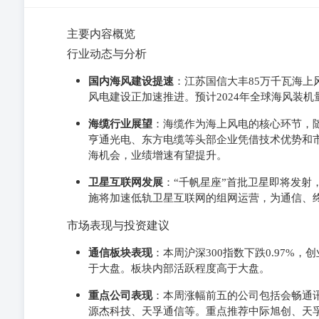
主要内容概览
行业动态与分析
国内海风建设提速
：江苏国信大丰85万千瓦海
风电建设正加速推进。预计2024年全球海风装
海缆行业展望
：海缆作为海上风电的核心环节，
亨通光电、东方电缆等头部企业凭借技术优势和
海机会，业绩增速有望提升。
卫星互联网发展
：“千帆星座”首批卫星即将发射
施将加速低轨卫星互联网的组网运营，为通信、
市场表现与投资建议
通信板块表现
：本周沪深300指数下跌0.97%，
于大盘。板块内部活跃程度高于大盘。
重点公司表现
：本周涨幅前五的公司包括会畅通
源杰科技、天孚通信等。重点推荐中际旭创、天