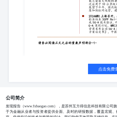
信：三旺通信、七一二等。 风险提示事件：下游需求不
端、市场系统性风险等。 板块综述 本周沪深300下跌0.97
1.20%，计算机下跌3.40%，电子下跌2.70%，传媒下
块涨跌幅前五（2024.06.24-2024.06.28） 图表3：
公告 ▪ 6月24日 【信科移动】人事变动：公司董事会
文先生、华晓东先生、罗锋先生、李强先生、邓明喜先生
监事李汉兵先生、吕荣荣女士、武力先生； 职工代表监
事会同意聘任应凌鹏先生为总经理，许宁先生、王红艳女
为董事会秘书，曹睿女士为证券事务代表。任期三年。 
孙公司振邦智能增资1350万美元。此次增资旨在落实公
资完成后，振邦智能仍为公司的全资孙公司，公司合并报表
分配预案：以总股本13400.00万股为基数，每10股派2.
点击免费
司全资子公司“优咔科技”拟在江苏省常州市高新区投资建设自
【铭普光磁】股份减持：公司董事杨先勇、董事兼副总经
不超过21.75万股。 【博杰股份】人事变动：公司董
（董事长）、陈均、付林、成君。 成君先生任总经理。
任财务总监。黄璨女士任董秘。 【初灵信息】股份减持
公司简介
持公司股份不超过7.77万股，占公司总股本比例0.0366%
计划(草案)，拟授予激励对象的限制性股票数量为700.8
发现报告（www.fxbaogao.com），是苏州互方得信息科技有限
74人限制性股票价格为6.56元/股共600.8万股。 【信科
于为金融从业者与投资者提供全面、及时的研报数据，覆盖宏观、
为项目主要完成人参与的“第五代移动通信系统(5G)关键技