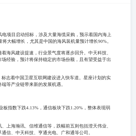
上风电项目启动招标，涉及大量海缆采购，预示着国内海上
机量将大幅增长，尤其是中国的海风装机量预计增长90%。
随着海风建设提速，行业景气度将逐步回升。中天科技、
市场经验，预计将保持稳定的市场份额，且有望受益于出
，标志着中国卫星互联网建设进入快车道。星座计划的实
终端等产业链带来新的发展机遇。
创业板指数下跌4.13%，通信板块下跌1.20%，整体表现弱
讯、上海瀚讯、信维通信等，跌幅前五则包括澄天伟业、
孚通信、中天科技、亨通光电、广和通等公司。