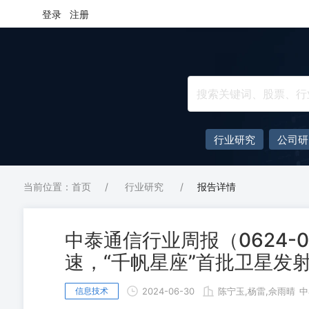
登录
注册
行业研究
公司研
当前位置：首页
/
行业研究
/
报告详情
中泰通信行业周报（0624-
速，“千帆星座”首批卫星发
信息技术
2024-06-30
陈宁玉,杨雷,佘雨晴
中