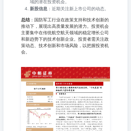
域的潜在投资机会。
新股信息
：近期关注新上市公司的动态。
总结
：国防军工行业在政策支持和技术创新的
推动下，展现出高质量发展的潜力。投资机会
主要集中在传统航空航天领域的稳定增长公司
和新趋势下的技术创新企业。投资者需关注政
策动态、技术创新和市场风险，以把握投资机
会。
中共中央政治局7月30日下午就推进现代边海空防建设进行
第十六次集体学习。中共中央总书记习近平在主持学习时发
表重要讲话强调，推进现代边海空防建设，是国防和军队现
代化的内在要求，是以高水平安全保障高质量发展的应有之
义，对以中国式现代化全面推进强国建设、民族复兴伟业具
有重要意义。要坚持以新时代中国特色社会主义思想为指
导，立足国家安全战略和军事战略全局，统筹国内国际两个
大局，把握边海空防新情况新特点新要求，强化使命担当，
创新思路举措，狠抓工作落实，努力建设强大稳固的现代边
海空防。 据财联社，“千帆星座”首批组网卫星发射仪式预