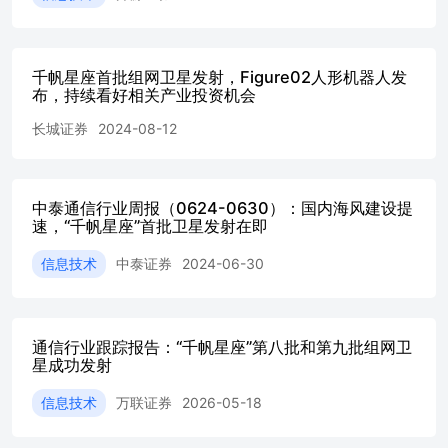
技、铖昌科技、三角防务、润贝航科、联创光电等。 风险
提示 军工产业链某一环节产能受限导致交付推迟；装备批
产过程中出现质量问题导致交付推迟；军品批量生产后价格
千帆星座首批组网卫星发射，Figure02人形机器人发
降幅超出市场预期。 1核心观点 1.1努力建设强大稳固的现
布，持续看好相关产业投资机会
代边海空防，"千帆星座"首批组网卫星即将发射 中共中央
政治局7月30日下午就推进现代边海空防建设进行第十六次
长城证券
2024-08-12
集体学习。中共中央总书记习近平在主持学习时发表重要讲
话强调，推进现代边海空防建设，是国防和军队现代化的内
在要求，是以高水平安全保障高质量发展的应有之义，对以
中国式现代化全面推进强国建设、民族复兴伟业具有重要意
中泰通信行业周报（0624-0630）：国内海风建设提
速，“千帆星座”首批卫星发射在即
义。要坚持以新时代中国特色社会主义思想为指导，立足国
家安全战略和军事战略全局，统筹国内国际两个大局，把握
信息技术
中泰证券
2024-06-30
边海空防新情况新特点新要求，强化使命担当，创新思路举
措，狠抓工作落实，努力建设强大稳固的现代边海空防。
2023年7月，解放军报发表题为《建设强大稳固的现代边海
空防》文章，提出具体措施包括： 1）织就态势感知网。实
通信行业跟踪报告：“千帆星座”第八批和第九批组网卫
现战场态势快速感知，主要依靠于现代侦察、监视和预警网
星成功发射
络体系。边海空防往往地理环境复杂，点多线长，部分区域
生存环境恶劣，不利于人员守卫，依靠人工智能等高新技术
信息技术
万联证券
2026-05-18
可以显著弥补人力侦察监视的不足，提升态势感知能力。为
此，需要加强边海空防无人智能化态势感知网络建设，依靠