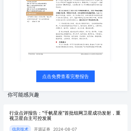
计将于8月5日在太原举行。据格思航天，7月22日-7月24
日，公司组织召开了千帆星座I-2批次卫星出厂前专项评
审，会议邀请了垣信卫星、航天科技集团八院、中科院研究
所等单位的专家，千帆星座项目监理组现场指导，对本批次
卫星有效载荷、元器件、测试数据、质量控制等12个专项开
展了评审。会议通过评审，为出厂评审奠定了基础。千帆星
座I-2批次卫星最终用户为上海垣信卫星科技有限公司，采
用格思航天自主研发的可堆叠型平板卫星平台。根据规
划，“千帆星座”一期将完成发射1296颗卫星，未来将打造
1.4万多颗低轨宽频多媒体卫星的组网。 军工行业经过了
2020-2022年的较快增长后，2023年细分领域业绩差异显
著，结构分化加剧，未来有望迎来高质量发展。随着装备技
术不断发展，新技术、新产品层出不穷，在新域新质作战领
点击免费查看完整报告
域或将产生较多投资机会。另外，随着中国日益走向世界舞
台中央，军贸出口有望成为军工板块新的增长点。建议关注
以下两条投资主线： 1）传统航空航天领域，建议关注增长
你可能感兴趣
更持久、有超额增速的标的，产业链相关标的包括中航沈
飞、钢研高纳、国科军工、天箭科技、国博电子、菲利华、
高德红外、航天电器、图南股份等。 2）军工新趋势，建议
行业点评报告：“千帆星座”首批组网卫星成功发射，重
关注军工新技术、新产品、新市场，产业链相关标的包括国
视卫星自主可控发展
睿科技、烽火电子、航天智造、高华科技、中科海讯、海格
信息技术
开源证券
2024-08-07
通信、华秦科技、航天南湖、芯动联科、航天彩虹、臻镭科