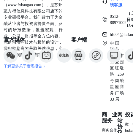
展了评审。会议通过评审，为出厂评审奠定了基础。千帆星
（www.fxbaogao.com），是苏州
线客服
座I-2批次卫星最终用户为上海垣信卫星科技有限公司，采
互方得信息科技有限公司旗下的
（
0512-
用格思航天自主研发的可堆叠型平板卫星平台。根据规
专业研报平台。我们致力于为金
日9
88971002
划，“千帆星座”一期将完成发射1296颗卫星，未来将打造
融从业者与投资者提供全面、及
18
1.4万多颗低轨宽频多媒体卫星的组网。 1.2投资建议 军工
时的研报数据，覆盖宏观、行
hfd04@hufan
行业经过了2020-2022年的较快增长后，2023年细分领域业
业、公司、财报等全方位内容。
官方媒体
客户端
绩差异显著，结构分化加剧，未来有望迎来高质量发展。随
凭借前沿的技术与极简的设计，
中国 ·
着装备技术不断发展，新技术、新产品层出不穷，在新域新
我们助您高效获取关键信息，实
江苏 ·
质作战领域或将产生较多投资机会。另外，随着中国日益走
现深度洞察与精准决策。
苏州市
向世界舞台中央，军贸出口有望成为军工板块新的增长点。
工业园
了解更多关于发现报告 >
建议关注以下两条投资主线： 1）传统航空航天领域，建议
区旺墩
关注增长更持久、有超额增速的标的，产业链相关标的包括
路269
中航沈飞、钢研高纳、国科军工、天箭科技、国博电子、菲
号圆融
利华、高德红外、航天电器、图南股份等。 2）军工新趋
星座商
势，建议关注军工新技术、新产品、新市场，产业链相关标
务广场
的包括国睿科技、烽火电子、航天智造、高华科技、中科海
33 层
讯、海格通信、华秦科技、航天南湖、芯动联科、航天彩
虹、臻镭科技、铖昌科技、三角防务、润贝航科、联创光电
商业
网
投
等。 2行情概览 2.1军工板块表现 本周中证军工指数上涨
服务
站
1.86%，申万军工指数上涨2.40%，上证综指上涨0.50%，深
微
协
商务合作
证成指下跌0.51%，沪深300指数下跌0.73%。军工板块在31
huf
议