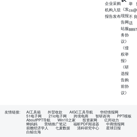
企业采购
个申万一级行业中涨幅排第7位。 图表1：本周申万一级行
举
《发
机构入驻
业指数表现 2.2个股表现 本周军工板块涨幅前十的个股为：
cs@
现报
报告发布
航宇微（+39.96%）、星网宇达（+34.99%）、航新科技
不
告网
（+34.14%）、航天长峰（+29.29%）、四川九洲
话
站服
（+23.46%）、航天宏图（+22.64%）、中国卫星
889
务协
（+17.06%）、四创电子（+14.86%）、航天发展
议》
（+14.17%）、新研股份（+12.96%）。 图表2：本周军工
《侵
板块涨幅前十个股基本信息 2.3军工板块及重点标的估值水
权举
平 截至2024年8月2日，中证军工指数为9325.85，军工板块
报》
PE- TTM 估值为54.70，军工板块PB估值为2.67。军工板块
《研
PE- TTM 估值和PB估值均处于历史低位，自2014年1月1日
选报
起，历史上有19.97%的时间板块PE- TTM 估值低于当前水
告购
平，22.78%的时间板块PB估值低于当前水平。 图表3：军
前协
工板块PE- TTM 估值 图表4：部分军工标的估值分位
议》
（2024年8月2日） 2.4陆股通持股及其变化 截至2024年8月2
日，陆股通共持有军工A股标的总市值为247.39亿元，占军
工A股总市值的1.28%，本周该比例提高0.02pcts，今年以来
友情链接:
AI工具箱
外贸收款
AIGC工具导航
华经情报网
该比例提高0.34pcts。 当前陆股通持有市值最多的军工标的
51电子网
21ic电子网
跨境电商
智研咨询
PPT模板
为中国船舶（70.34亿元）、航发动力（27.84亿元）、中航
AboutPPT导航
Win10之家
投资家网
亿邦动力
蝉妈妈
营销推广笔记
福昕PDF阅读器
中商情报网
沈飞（13.39亿元）；持股比例最高的军工标的为中国船舶
前瞻经济学人
七麦数据
清科研究中心
星球日报
（3.82%）、西部超导（3.52%）、普天科技（3.15%）。
白鲸出海