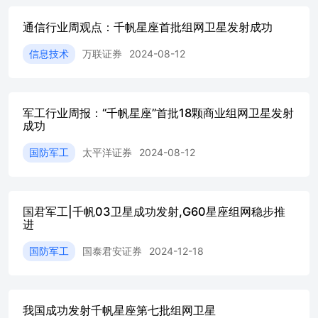
各种侦察预警力量以及分布于边海空防的各种无人智能化预
警监控平台作支撑，确保快速高效地掌握边海空防最新动
通信行业周观点：千帆星座首批组网卫星发射成功
态。 2）打造作战处理平台。现代战争中，无人化、智能化
武器作战平台越来越多地投入使用，使得战争的制胜机理产
信息技术
万联证券
2024-08-12
生了颠覆性的变化。一体化联合作战成为基本作战形式，平
台作战、体系支撑，战术行动、战略保障，成为现代战争的
显著特点。随着人工智能等先进技术被广泛应用于军事领
域，边海空防处理平台正朝着无人智能化方向发展。因此，
军工行业周报：“千帆星座”首批18颗商业组网卫星发射
成功
打造现代边海空防作战处理平台是顺应现代战争制胜机理变
化，推动现代边海空防能力提升的重要举措。 3）形成态势
国防军工
太平洋证券
2024-08-12
可视图。边海空防态势可视图，是未来战争指挥员在边海空
防复杂多变的战场环境中，科学判断情况并根据敌我双方态
势定下决心，制订边防巡逻与自卫行动方案的重要支撑。边
海空防态势可视图有助于边海空防各级指挥员以及相关职能
国君军工|千帆03卫星成功发射,G60星座组网稳步推
机构了解掌握边海空防最新态势情况，并根据态势发展进行
进
同步判断、决策与实施处置行动，提高决策与行动效率。对
海量边海空防情况进行可视化处理得出的态势图，能有效覆
国防军工
国泰君安证券
2024-12-18
盖陆、海、空、天、电、网等多维空间，实现情况实时感知
掌握、信息智能推动、同步判断评估、临机决策调控等多种
功能相融合，形成定性评价与定量分析相结合、层次展示与
综合呈现相衔接。 4）完善指挥控制链。现代边海空防指挥
我国成功发射千帆星座第七批组网卫星