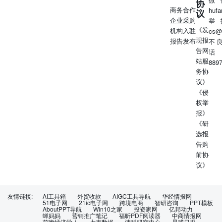
协
化。 证券分析师：黄秀杰（S0980521060002）、郑汉林
商务合作
huf
议
（S0980522090003）、李依琳（S0980521070002）联系
企业采购
举
《发
人：崔佳诚 华润啤酒(00291.HK)海外公司深度报告:国内
机构入驻
cs@
现报
啤酒龙头，续战高端、降本增效 公司主营啤酒业务，啤酒
报告发布
不
告网
销量全国领先。华润啤酒是国内最大的啤酒制造商，旗下拥
话
站服
有“雪花”、“喜力”等知名啤酒品牌，2022年公司实现啤酒销
889
务协
量1109.6万吨，销量位列国内啤酒市场第一，约占国内啤酒
议》
市场三成份额。2021年公司开始布局白酒业务，目前白酒业
《侵
务收入与利润贡献尚小，啤酒业务仍是公司核心支柱。目前
权举
公司啤酒产品中高档/中档/低档产品销量占比约为
报》
20%/30%/50%，中、低档产品销量占比相对较大。公司在
《研
2017年明确提出高端化发展战略，开启转型升级之路，此后
选报
通过升级产品结构以及关闭低效工厂、优化组织结构等举措
告购
实现盈利能力显著改善，利润快速增长。 啤酒行业存量竞
前协
争，龙头引领行业高端化发展。2013年啤酒行业销量达到顶
议》
峰，此后逐步回落，啤酒行业存量竞争特点愈发突出，销售
均价提升成为行业收入规模扩张的核心驱动力。在此背景
下，啤酒企业于2017年前后陆续开启高端化战略转型，并将
战略重心从销售体量向增长质量转移，行业迈入高端化发展
友情链接:
AI工具箱
外贸收款
AIGC工具导航
华经情报网
51电子网
21ic电子网
跨境电商
智研咨询
PPT模板
新时期。2017年至今啤酒行业竞争格局边际改善，啤酒企业
AboutPPT导航
Win10之家
投资家网
亿邦动力
蝉妈妈
营销推广笔记
福昕PDF阅读器
中商情报网
盈利能力明显提升，利润较快增长。对比海外成熟市场，目
前瞻经济学人
七麦数据
清科研究中心
星球日报