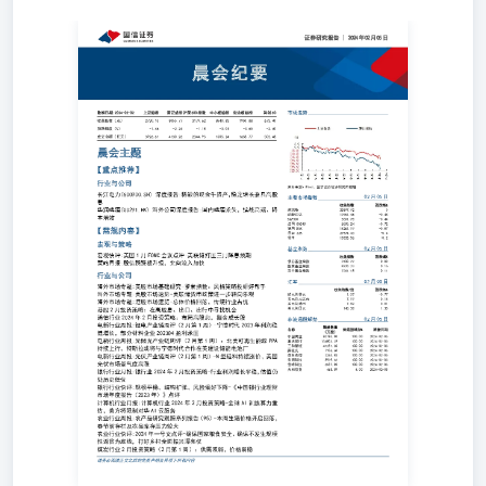
晨会纪要 数据日期:2024-02-02 上证综指 深证成指沪深 300
指数 中小板综指 创业板综指 科创50 市场走势 收盘指数
（点） 2730.15 8055.77 3179.62 8540.83 1950.88 673.40 涨
跌幅度（%） -1.46 -2.24 -1.18 -3.05 -3.65 -2.40 成交金额
（亿元） 3926.61 4130.26 2344.95 1505.24 1658.77 503.48
晨会主题 【重点推荐】 行业与公司 长江电力(600900.SH)
深度报告:稀缺的现金牛资产，稳定增长兼具高股息 华润啤
酒(00291.HK)海外公司深度报告:国内啤酒龙头，续战高
端、降本增效 【常规内容】 宏观与策略 宏观快评:美国1月
FOMC会议点评-美联储打压三月降息预期策略月报:股债跷
跷板升级，北向流入加快 行业与公司 海外市场专题:美股市
场基础研究-罗素指数：风格策略投研好帮手海外市场专题:
美股市场速览-美联储货币政策进一步转向乐观 海外市场专
题:港股市场速览-总体价格回落，传统行业占优港股2月投
资策略：在高股息、出口、出行中寻找机会 通信行业2024
年2月投资策略：布局高股息，掘金成长股 电新行业周报:
锂电产业链周评（2月第1周）-宁德时代2023年利润稳 证券
研究报告|2024年02月05日 资料来源：Wind、国信证券经济
研究所整理 主要市场指数02月05日 收盘指数 涨跌幅% 道琼
斯 33597.92 0 纳斯达克 10961.46 -0.48 S&P500 3801.78