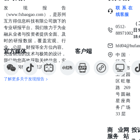
流及高利润，近10年经营净现金流维持在归母净利润的1.4-
2倍左右。2016-2025年公司在章程中承诺高分红，2016年以
发现报告
联系在
来现金分红占归母净利润比重为61%~94%，近三年公司股
（www.fxbaogao.com），是苏州
线客服
息率稳定在3.6%以上。 电价提升、财务费用及折旧减少、
互方得信息科技有限公司旗下的
（
风光储一体化发展是公司业绩核心增长点。短期看，乌白电
0512-
专业研报平台。我们致力于为金
日9
站外输高电价已确定，公司市场化电量和高电价电量占比有
88971002
融从业者与投资者提供全面、及
18
望提升，进而带动综合电价上行。中期看，随着水电站持续
时的研报数据，覆盖宏观、行
hfd04@hufan
运营，机组折旧陆续到期、财务费用逐渐减少，公司现金流
业、公司、财报等全方位内容。
官方媒体
客户端
和净利润有望逐渐抬升。长期看，公司积极筹划“水风光储
凭借前沿的技术与极简的设计，
中国 ·
一体化”项目开发，或将成为新的业绩增长点。 全球降息预
我们助您高效获取关键信息，实
江苏 ·
期背景下公司的防御属性更加凸显，配置价值提升。我国处
现深度洞察与精准决策。
苏州市
于低利率阶段，一方面，低利率有助于公司降低融资成本并
工业园
了解更多关于发现报告 >
节约财务费用；另一方面，低利率也可通过降低WACC提升
区旺墩
公司内在价值。在全球弱宏观环境且有降息预期背景下，我
路269
们认为公司凭借稳健增长的业绩、高分红承诺和高兑现预期
号圆融
的优势，预计对投资者有持续较强吸引力。 盈利预测与估
星座商
值：考虑2023年来水偏枯对业绩造成不利影响，我们下调盈
务广场
利预测，预计2023-2025年EPS为1.12/1.40/1.49元（前值为
33 层
1.24/1.35/1.42元，下调幅度为9.7%/3.6%/2.3%），对应PE
为22/17/16x。通过多角度估值，预计公司合理估值为28-29
商业
网
投
元/股，较目前股价有15%-22%的溢价空间，维持“买入”评
服务
站
级。 风险提示：来水不及预期，电价有所下降，政策变
微