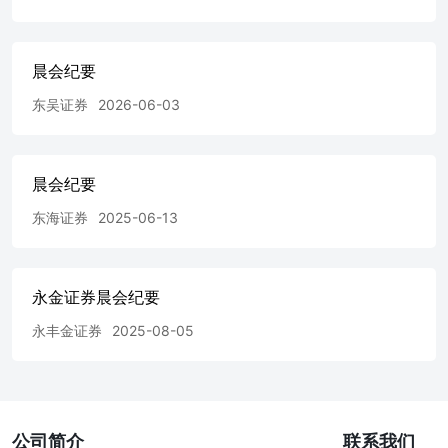
组合今年以来排名主动股基前17.32% 金融工程周报:多因子
选股周报-波动率因子表现出色，三大指增组合本周均跑赢
基准 金融工程周报:基金周报-2023年四季度公募基金销售保
晨会纪要
有规模出炉，首批金矿主题ETF申报 金融工程日报:金融工
程日报-双创板块反弹，融资余额续创新低 证券研究报告
东吴证券
2026-06-03
【重点推荐】 行业与公司 长江电力(600900.SH)深度报告:
稀缺的现金牛资产，稳定增长兼具高股息 公司是全球最大
的水电上市公司，逐渐构成世界最大的清洁能源走廊。公司
还从事投融资、抽水蓄能、智慧综合能源、新能源和配售电
晨会纪要
等业务。公司水资源得天独厚，拥有世界前12大水电站中的
东海证券
2025-06-13
5座，目前境内运营管理六座梯级电站，在长江干流水电装
机容量达7169.5万千瓦，全球排名第一。2023年公司营收和
归母净利为781/274亿元，2013-2023年CAGR为13%/12%。
多次水电资产注入带来营收利润规模阶梯式提升，利用投资
永金证券晨会纪要
收益平滑业绩。公司多年来逐步收购三峡集团旗下的水电资
产，装机规模增长是业绩提升的核心驱动力。2023年乌白两
永丰金证券
2025-08-05
座电站注入，公司升级为“六库联调”，预计每年额外增发电
量60~70亿千瓦时。公司在受来水波动影响较为明显的年份
中，通过增厚投资收益平滑业绩；2022年投资收益占归母净
利润比例达22%。 公司是典型的大水电现金牛，充沛现金
流支撑高分红高股息。公司享受成熟水电站带来的充沛现金
公司简介
联系我们