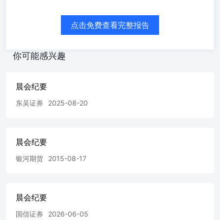
-0.44 法国CAC40 6000.24 -0.72 德国DAX 14261.19 -0.57 日
经225 27574.43 -0.4 恒生 15533.56 -0.2 基金指数 02月05日
收盘指数 涨跌幅% 债券基金指数 3100.22 0.00 股票基金指
点击免费查看完整报告
数 8320.23 0.16 混合基金指数 7561.18 0.11 汇率 02月05日
收盘指数/价 涨跌幅% 欧元兑美元 1.07 -0.77 美元兑人民币
7.19 0.14 美元兑港币 7.82 0.01 美元兑日元 148.38 1.33 非流
你可能感兴趣
通股解禁02月05日 （万股） 中国黄金 85785.00 100.00
2024-02-05 重庆银行 154803.39 100.00 2024-02-05 三和管桩
41281.50 100.00 2024-02-05 南极光 7106.60 100.00 2024-02-
晨会纪要
05 赛科希德 3265.83 100.00 2024-02-05 宝明科技 8939.62
东吴证券
2025-08-20
100.00 2024-02-05 雪峰科技 6587.00 100.00 2024-02-05 天和
防务 468.89 4.00 2024-02-05 解禁数量 名称 健增长，部分材
料企业2023Q4盈利承压 电新行业周报:光储充产业链周评
（2月第1周）：北美可再生能源PPA持续上行，特斯拉或将
晨会纪要
与宁德时代合作在美建设储能电池厂 电新行业周报:光伏产
业链周评（2月第1周）-N型硅料持续涨价，美国光伏市场
银河期货
2015-08-17
景气度高涨 银行行业月报:银行业2024年2月投资策略-行业
利润增长平稳，估值仍处历史低位 银行行业快评:规模平
稳，结构扩张，风险偏好下降-《中国银行业理财市场年度
晨会纪要
报告（2023年）》点评 计算机行业月报:计算机行业2024年
2月投资策略-全球AI训练算力重估，美方将限制对华AI云服
国信证券
2026-06-05
务 农业行业周报:农产品研究跟踪系列报告（95）-本周生猪