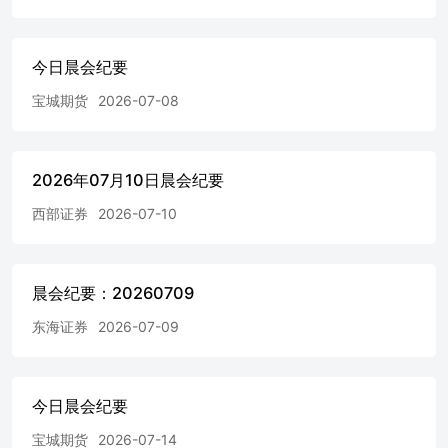
价格开启回落，春节前存栏及冻品库存压力较大 农业行业
快评:2024年一号文点评-确保国家粮食安全、确保不发生规
模性返贫为底线，打好乡村全面振兴漂亮仗 煤炭行业2月投
今日晨会纪要
资策略（2月第1周）：供需双弱，价格弱稳 流通股增加%
宝城期货
2026-07-08
解禁日期 交通运输行业周报：春运出行旺季可期，关注铁
路公路防御性品种金属行业2月投资策略：看好供给侧受限
的上游品种-铜、铝、黄金 台华新材(603055.SH)公司快
评:2023年净利润预增66%，新材料稳步拓展 稳健医疗
2026年07月10日晨会纪要
(300888.SZ)公司快评:防疫产品需求常态化，2023年收入预
减27%-29% 海信家电(000921.SZ)财报点评:2023年业绩预告
西部证券
2026-07-10
点评：全年业绩翻倍增长，经营盈利持续提升 华润置地
(01109.HK)海外公司深度报告:业内稀缺的全能型央企选
手，地产开发和商业运营能力俱佳 亚马逊(AMAZON)
(AMZN.O)海外公司财报点评:零售稳健提效，云业务重新加
晨会纪要：20260709
速 脸书(METAPLATFORMS)(META.O)海外公司财报点评:
东海证券
2026-07-09
电商竞争加剧促进广告业务增长，大额回购增强股东信心
百润股份(002568.SZ)公司快评:高基数下四季度增长放缓，
静待增长恢复 海康威视(002415.SZ)财报点评:4Q23归母净利
润环比增长50%，公司经营显韧性 金融工程 金融工程周报:
今日晨会纪要
热点追踪周报-由创新高个股看市场投资热点（第131期）金
融工程周报:主动量化策略周报-大盘强小盘弱，超预期精选
宝城期货
2026-07-14