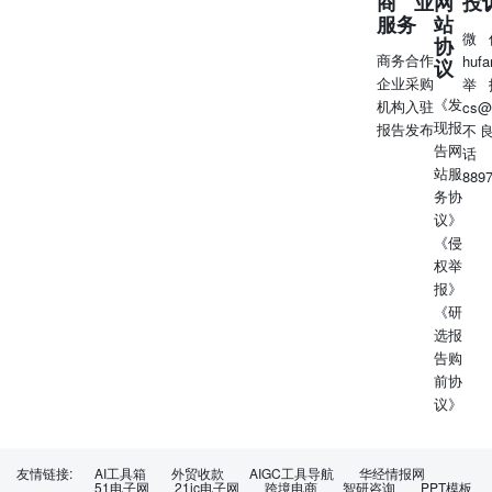
商业
网
投
亿元）。本 周（12月25日-12月31日），央行逆回购将到期
服务
站
6720亿元，其中7天逆回购到期6720亿元，14天逆 回购到期
微
协
0亿元。截至本周一（12月25日）央行7天逆回购净投放1970
商务合作
huf
议
亿元，央行14天逆回购净投 放900亿元，OMO存量为18690
企业采购
举
亿元。 银行间交易量：上周，银行间市场质押回购平均日
《发
机构入驻
cs@
均成交7.48万亿，较前一周（12月11日-12月15日，7.33万
现报
报告发布
不
亿）升高0.15万亿。隔夜回购占比为88.6%，较前一周
告网
话
（89.1%）降低0.5pct。 债券发行：上周，政府债净融资
站服
889
4296.4亿元，本周计划发行0亿元，净融资额预计为-489.1亿
务协
元；上 周同业存单净融资884.5亿元，本周计划发行1658.0
议》
亿元，净融资额预计为-3817.0亿元；上周政策银 行债净融
《侵
资100.0亿元，本周计划发行0亿元，净融资额预计为0亿
权举
元；上周商业银行次级债券净融资 2.5亿元，本周计划发行
报》
1.5亿元，净融资额预计为-12.5亿元；上周企业债券净融资
《研
64.4亿元（其中城投债融资贡献约-151%），本周计划发行
选报
695.0亿元，净融资额预计为-3346.2亿元。 上周五（12月22
告购
日）人民币CFETS一篮子汇率指数较前一周（12月15日）
前协
上行0.81至98.83，同期美元指数下行0.89至101.70。12月22
议》
日，美元兑人民币在岸汇率较12月15日的7.10上行约406基
点至7.14；离岸汇率上行约310基点至7.15。 风险提示：需
求改善不及预期，海外经济进入衰退。 证券分析师：董德
友情链接:
AI工具箱
外贸收款
AIGC工具导航
华经情报网
志（S0980513100001）联系人：田地 固定收益周报:超长
51电子网
21ic电子网
跨境电商
智研咨询
PPT模板