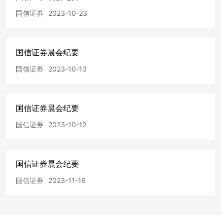
项来看，本周投资领域景气上升，房地产、消费领域景气变
国信证券
2023-10-23
化不大。从季节性比较来看，本周指数B标准化后上行，表
现明显优于历史平均水平，国内经济表现持续向好。 2023
年12月22日当周，国信高频宏观扩散指数A为0.4，指数B录
得106.7，指数C录得-0.9%（+0.6pct.）。消费相关分项中，
国信证券晨会纪要
全钢胎开工率较上周下行，PTA产量较上周上行，本周国内
国信证券
2023-10-13
消费景气变化不大；投资相关分项中，螺纹钢产量、水泥价
格、焦化企业周度开工率均较上周上行，本周国内投资景气
上升；房地产相关分项中，30大中城市商品房成交面积较上
周上行、建材综合指数较上周下行，国内房地产领域景气变
国信证券晨会纪要
化不大。 周度价格高频跟踪方面： （1）本周食品价格上
涨，非食品价格下跌。2023年12月食品、非食品价格环比或
国信证券
2023-10-12
仍低于季节性。预计12月CPI食品环比约为1.0%，非食品环
比约为-0.1%，CPI整体环比约为0.1%，12月CPI同比或小幅
上行至-0.4%。 （2）12月上旬国内流通领域的生产资料价
国信证券晨会纪要
格小幅下跌，中旬有所回升。预计随着稳增长政策推进，需
求继续回暖，后续国内流通领域生产资料价格或延续企稳回
国信证券
2023-11-16
升态势。预计2023年12月国内PPI环比跌幅收窄，PPI同比上
行至-2.6%。 风险提示：政策刺激力度减弱，经济增速下
滑。 证券分析师：李智能（S0980516060001）、董德志
（S0980513100001） 宏观周报:货币政策与流动性观察-跨