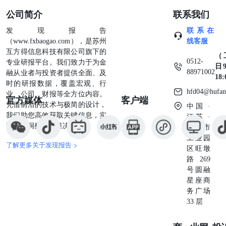
年资金利率显著上行 跨年资金利率显著上行 海外方面，上
公司简介
联系我们
周（12月18日-12月24日）全球主要央行货币政策无重大变
化。12月21日，美联储哈克表示，控制通胀的工作尚未完
发现报告
联系在
成，美联储不会立即降息。联邦资金利率期货隐含的1月
（www.fxbaogao.com），是苏州
线客服
FOMC降息25bp的可能性约为2成（16.5%），不降息的可能
互方得信息科技有限公司旗下的
（
性约为8成（83.5%）。 国内流动性方面，上周狭义流动性
0512-
专业研报平台。我们致力于为金
日9
总体仍然较宽松，但结构特征突出，体现为隔夜与7天利率
88971002
融从业者与投资者提供全面、及
18
均有所回落，但跨年资金（14天）利率明显上行，推升整体
时的研报数据，覆盖宏观、行
加权利率，央行的投放也呈现“缩短（7天）投长（14
hfd04@hufan
业、公司、财报等全方位内容。
官方媒体
客户端
天）”特征；与此同时，短期跨年存单（1M/3M）利率也持
凭借前沿的技术与极简的设计，
中国 ·
续走高。国信狭义流动性高频扩散指数较此前一周（12月11
我们助您高效获取关键信息，实
江苏 ·
日-12月15日）降低0.18至100.86。其中价格指标贡
现深度洞察与精准决策。
苏州市
献-109.22%，数量指标贡献9.22%。价格指数下降（紧缩）
工业园
主要由R/DR加权利率偏离度（7天/14天利率减去同期限政
了解更多关于发现报告 >
区旺墩
策利率）总体环比上行拖累，上周全周标准化后的同业存单
路269
加权利率和R001环比下行支撑。数量上，央行上周逆回购
号圆融
超量续作对数量指标形成支撑。除跨年因素外，本周需关注
星座商
以下因素的扰动：同业存单到期超过5000亿元。 央行公开
务广场
市场操作：上周，央行净投放流动性资金3060亿元。其中：
33 层
7天逆回购净投放-6040亿元（到期12760亿元，投放6720亿
元）；14天逆回购净投放9100亿元（到期0亿元，投放9100