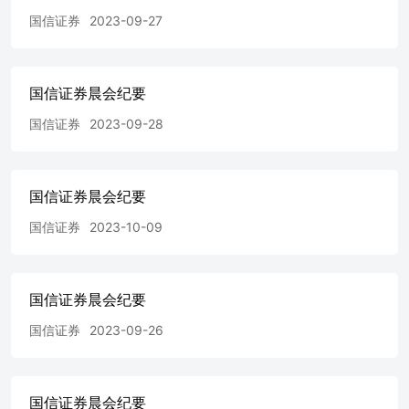
券经济研究所整理 主要市场指数12月26日 收盘指数涨跌
国信证券
2023-09-27
幅% 道琼斯33597.920 纳斯达克10961.46-0.48
S&P5003801.78-0.44 法国CAC406000.24-0.72 德国
DAX14261.19-0.57 日经22527574.43-0.4 恒生16340.41-1.68
基金指数12月26日 收盘指数涨跌幅% 债券基金指数
国信证券晨会纪要
3089.530.00 股票基金指数9188.74-0.55 混合基金指数
8412.39-0.41 汇率12月26日 收盘指数/价 涨跌幅% 欧元兑美
国信证券
2023-09-28
元 1.1 -0.05 美元兑人民币 7.13 0.05 美元兑港币 7.81 -0.03
美元兑日元 142.32 -0.09 非流通股解禁12月26日 （万股）
宏昌电子 25667.66 88.67 2023-12-25 安徽凤凰 5670.00
94.91 2023-12-25 天秦装备 3885.59 100.00 2023-12-25 通源
国信证券晨会纪要
环境 7200.00 100.00 2023-12-25 东贝集团 29319.00 100.00
国信证券
2023-10-09
2023-12-25 润阳科技 4562.06 100.00 2023-12-25 研奥股份
4168.00 100.00 2023-12-25 吉大正元 6821.42 91.91 2023-12-
25 解禁数量 名称 式助力渠道扩张 广钢气体(688548.SH)深
度报告:国内电子大宗气体龙头，发力布局电子特气业务 金
国信证券晨会纪要
融工程 金融工程周报:ETF周报-沪深300ETF净申购超170亿
元，鹏华发行道琼斯工业平均ETF 流通股增加%解禁日期
国信证券
2023-09-26
请务必阅读正文之后的免责声明及其项下所有内容 【常规
内容】 宏观与策略 宏观周报:宏观经济宏观周报-国信宏观
扩散指数再次明显上升 国信宏观扩散指数再次明显上升。
国信证券晨会纪要
本周国信高频宏观扩散指数A为0.4，指数B明显上行。从分