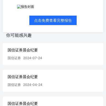
晨会纪要 数据日期:2023-12-25 上证综指 深证成指沪深 300
指数 中小板综指 创业板综指 科创50 市场走势 收盘指数
（点） 2918.81 9256.28 3347.45 10332.63 2464.72 837.22 涨
点击免费查看完整报告
跌幅度（%） 0.13 0.37 0.30 0.18 0.13 -0.72 成交金额（亿
元） 2614.87 3466.25 1218.38 1391.46 1426.25 409.91 晨会
主题 【常规内容】 宏观与策略 宏观周报:宏观经济宏观周
你可能感兴趣
报-国信宏观扩散指数再次明显上升宏观周报:货币政策与流
动性观察-跨年资金利率显著上行 固定收益周报:超长债周
报-成交热度创新高 行业与公司 纺服行业快评:纺织服装海
国信证券晨会纪要
外跟踪系列三十六-耐克二季度库存同比下降14%，下调全
年收入指引 互联网行业周报:人工智能周报（23年第51周）-
国信证券
2024-07-24
OpenAI估值达1000亿美元，国产大模型陆续过标准测试 汽
车行业周报（23年第52周）：蔚来举办2023NIODAY，百度
发布Apollo开放平台9.0 食品饮料周报（23年第52周）：五
国信证券晨会纪要
粮液减量政策顺利落地，当前白酒板块可适度乐观 家电行
业周报（23年第51周）：11月冰洗出口高景气，海尔专卖店
国信证券
2024-04-24
2023 年销额增长16% 新澳股份(603889.SH)深度报告:高端毛
纺龙头，海外扩张与品类多元化驱动增长 名创优品
(09896.HK)深度报告:高效供应链赋能产品升级，独特门店
模 证券研究报告|2023年12月26日 资料来源：Wind、国信证
国信证券晨会纪要