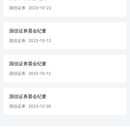
宏观扩散指数B标准化后小幅下行，但表现略优于历史平均
国信证券
2023-10-23
水平，国内经济回暖态势或并未改变。此外，国信编制的国
内流通领域生产资料价格总指数连续两旬回升，进一步验证
国内经济延续回暖态势。 2024年1月5日当周，国信高频宏
观扩散指数A为-0.1，指数B录得106.4，指数C录得-0.9%
国信证券晨会纪要
（+0pct.）。消费相关分项中，全钢胎开工率较上周下行，
国信证券
2023-10-13
PTA产量较上周上行，本周国内消费景气变化不大；投资相
关分项中，焦化企业周度开工率较上周上行，螺纹钢产量、
水泥价格较上周下行，本周国内投资景气有所回落；房地产
相关分项中，30大中城市商品房成交面积较上周下行，建材
国信证券晨会纪要
综合指数较上周上行，国内房地产领域景气变化不大。 周
度价格高频跟踪方面： （1）本周食品、非食品价格均上
国信证券
2023-10-12
涨。2023年12月食品、非食品价格环比或仍低于季节性。预
计12月CPI食品环比约为1.0%，非食品环比约为-0.1%，CPI
整体环比约为0.1%，12月CPI同比或小幅上行至 -0.4%。
国信证券晨会纪要
（2）12月上旬国内流通领域的生产资料价格小幅下跌，中
旬、下旬持续回升。预计随着稳增长政策推进，需求继续回
国信证券
2023-12-26
暖，后续国内流通领域生产资料价格或延续企稳回升态势。
预计2023年12月国内PPI环比跌幅收窄，PPI同比上行
至-2.6%。 风险提示：政策刺激力度减弱，经济增速下滑。
证券分析师：李智能（S0980516060001）、董德志