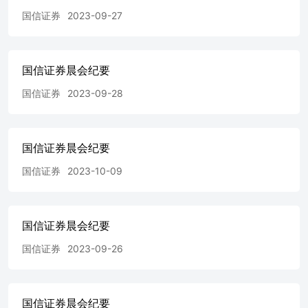
日 收盘指数 涨跌幅% 道琼斯 33597.92 0 纳斯达克 10961.46
国信证券
2023-09-27
-0.48 S&P500 3801.78 -0.44 法国CAC40 6000.24 -0.72 德国
DAX 14261.19 -0.57 日经225 27574.43 -0.4 恒生 16224.45
-1.88 基金指数01月09日 收盘指数 涨跌幅% 债券基金指数
3098.28 0.00 股票基金指数 9094.19 -1.11 混合基金指数
国信证券晨会纪要
8322.51 -1.16 汇率01月09日 收盘指数/价 涨跌幅% 欧元兑美
元 1.09 0.08 美元兑人民币 7.15 0.2 美元兑港币 7.8 -0.06 美
国信证券
2023-09-28
元兑日元 144.23 -0.29 非流通股解禁01月09日 解禁数量 名
称 爱美客(300896.SZ)公司快评:2023年归母净利润预计增长
43%-50%，重 （万股）流通股增加%解禁日期 点产品增长
良好 利亚德(300296.SZ)深度报告:LED显示龙头企业，
国信证券晨会纪要
MicroLED技术行业领先 金融工程 金融工程专题报告:金融
国信证券
2023-10-09
工程专题研究-高频订单成交数据蕴含的Alpha信息 中国铁
物11441.8414.092024-01-09 华夏银行256453.73100.002024-
01-08 当升科技1689.7793.692024-01-08 长江投资
5787.03100.002024-01-08 祖名股份6952.50100.002024-01-08
国信证券晨会纪要
华安鑫创2564.24100.002024-01-08 新亚电子
7867.0196.342024-01-08 江天化学3010.00100.002024-01-08
国信证券
2023-09-26
请务必阅读正文之后的免责声明及其项下所有内容 【常规
内容】 宏观与策略 宏观周报:宏观经济宏观周报-国内生产
资料价格连续两旬回升指向经济延续回暖态势 国内生产资
国信证券晨会纪要
料价格连续两旬回升指向经济延续回暖态势。本周国信高频