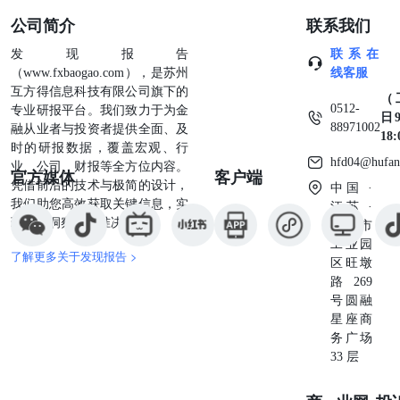
（S0980513100001） 固定收益快评:可交换私募债跟踪-私
公司简介
联系我们
募EB每周跟踪 我们定期梳理从公开渠道可获得的最新的可
交换私募债（私募EB）项目情况，对私募可交换债项目做
发现报告
联系在
基本要素跟踪，私募发行条款发行过程可能有更改，请以最
（www.fxbaogao.com），是苏州
线客服
终募集说明书为准，发行进度请与相关主承销商咨询。 本
互方得信息科技有限公司旗下的
（
周新增项目信息（部分项目因合规原因未予列示）：暂无。
0512-
专业研报平台。我们致力于为金
日9
风险提示 项目获批进度不及预期，经济增速下滑。 证券分
88971002
融从业者与投资者提供全面、及
18
析师：王艺熹（S0980522100006）、董德志
时的研报数据，覆盖宏观、行
（S0980513100001）联系人：吴越 固定收益周报:超长债
hfd04@hufan
业、公司、财报等全方位内容。
官方媒体
客户端
周报-超长债交投活跃度小幅回落 超长债复盘：12月PMI继
凭借前沿的技术与极简的设计，
中国 ·
续下滑至49，央行公告12月PSL新增3500亿，债市总体上
我们助您高效获取关键信息，实
江苏 ·
涨，超长债继续大涨。成交方面，本周超长债交投活跃度较
现深度洞察与精准决策。
苏州市
上周小幅回落，但交投依然非常活跃。利差方面，本周超长
工业园
债期限利差小幅走阔，品种利差基本不变。 超长债投资展
了解更多关于发现报告 >
区旺墩
望： 30年国债：截至1月5日，30年国债和10年国债利差为
路269
29BP，处于历史极低位置。11月通缩加剧， 12月PMI进一
号圆融
步下滑至49，投资者经济预期悲观。考虑到稳增长依然是当
星座商
前经济工作重点，1万亿特别国债财政政策发力，PSL也再
务广场
度放量，我们认为经济改善可期，10年期国债利率有上行压
33 层
力。当前30 年国债期限利差极低，短周期介入30年国债品
种需谨慎。 20年国开债：截至1月5日，20年国开债和20年