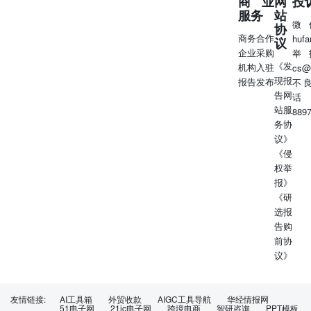
商业
网
投
国债利差为15BP，处于历史偏低位置。11月通缩加剧，12
服务
站
月PMI进一步下滑至49，投资者经济预期悲观。考虑到稳增
微
协
长依然是当前经济工作重点，1万亿特别国债财政政策发
商务合作
huf
议
力，PSL也再度放量，我们认为经济改善可期，10年期国债
企业采购
举
利率有上行压力。当前20年国开债品种利差偏低，短周期介
《发
机构入驻
cs@
入20年国开债品种需谨慎。 一级发行：本周超长债发行量
现报
报告发布
不
处于极低水平。和上周相比，超长债总发行量明显下降。成
告网
话
交量：本周超长债交投非常活跃。和上周相比，本周超长债
站服
889
交投活跃度小幅回落。 收益率：12月PMI继续下滑至49，
务协
央行公告12月PSL新增3500亿，债市总体上涨，超长债继续
议》
大涨。 利差分析：本周超长债期限利差小幅走阔，绝对水
《侵
平极低。本周超长债品种利差基本不变，绝对水平偏低。
权举
风险提示：政策调整滞后，经济增速下滑。 证券分析师：
报》
赵婧（S0980513080004）、董德志（S0980513100001）联
《研
系人：陈笑楠 固定收益周报:转债市场周报-市场总体情绪
选报
较差，转债择券仍可积极 上周市场焦点（1月2日-1月5日）
告购
股市方面，市场节后情绪低迷，上周沪指、深成指、创业板
前协
指分别累跌1.54%、4.29%、6.12%，其中沪指仅周三出现微
议》
涨，深成指、创业板指连续四日一路下跌，北向资金周内净
流出超55亿元。具体来看，周二煤炭行业逆市走强，红海紧
张局势升级带动航运股再度活跃，受日本地震影响环保、核
友情链接:
AI工具箱
外贸收款
AIGC工具导航
华经情报网
污染防治板块拉升，中核集团牵头成立可控核聚变创新联合
51电子网
21ic电子网
跨境电商
智研咨询
PPT模板