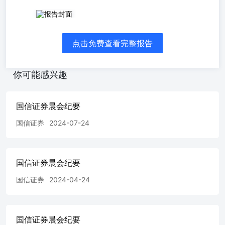
晨会纪要 数据日期:2024-01-08 上证综指 深证成指沪深 300
指数 中小板综指 创业板综指 科创50 市场走势 收盘指数
（点） 2887.53 8947.72 3286.05 10055.72 2368.92 784.43 涨
点击免费查看完整报告
跌幅度（%） -1.42 -1.85 -1.29 -1.96 -1.97 -2.88 成交金额
（亿元） 2907.30 3668.71 1707.61 1431.54 1423.32 417.57
晨会主题 【常规内容】 宏观与策略 宏观周报:宏观经济宏
你可能感兴趣
观周报-国内生产资料价格连续两旬回升指向经济延续回暖
态势 固定收益快评:可交换私募债跟踪-私募EB每周跟踪 固
定收益周报:超长债周报-超长债交投活跃度小幅回落 固定收
国信证券晨会纪要
益周报:转债市场周报-市场总体情绪较差，转债择券仍可积
极策略专题:蓄力向上系列(六)-寻找优质红利资产 行业与公
国信证券
2024-07-24
司 互联网行业2024年1月投资策略：港股互联网性价比凸
显，美股AI商业化趋势确立 建筑行业周报:建筑行业周观点-
布局高股息蓝筹，把握订单增长潜力强的细分赛道 医药生
国信证券晨会纪要
物周报（24年第2周）：东阿阿胶、江中药业发布股票激励
计划，关注中药企业国改进程 家电行业周报（24年第1
国信证券
2024-04-24
周）：家电股息率较为可观，经营稳健下长期配置价值彰显
电子行业周报：三星下调1Q24晶圆代工报价，1月各尺寸
TV面板价格 止跌 证券研究报告|2024年01月09日 资料来
源：Wind、国信证券经济研究所整理 主要市场指数01月09
国信证券晨会纪要