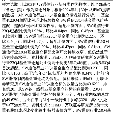
样本选取：以2021申万通信行业新分类作为样本，以全部基金
（含已到期）作为持仓对象，根据2024年1月30日从iFinD提取
的数据，对SW通信行业23Q4基金重仓情况进行分析。 1基金
重仓23Q4超配比例环比持续收窄 SW通信23Q4基金重仓维持
超配，超配比例环比持续收窄。适配比例方面，SW通信行业
23Q4适配比例为1.93%，环比-0.04pct，同比+0.45pct；基金重
仓比例方面，SW通信行业23Q4基金重仓比例为2.22%，环
比-0.46pct，同比+1.27pct；超配比例方面，SW通信行业23Q4
基金重仓超配比例为0.29%，环比-0.42pct，同比+0.81pct。SW
通信行业23Q4基金重仓超配比例环比持续收窄，但仍然处于
历史较高水平。 资料来源：iFinD，万联证券研究所 SW通信
行业23Q4基金重仓超配比例高于历史5年Q4均值，为近5年Q4
首次超配。SW通信行业23Q4基金重仓超配比例为0.29%，同
比+0.81pct，高于近5年Q4超/低配的均值水平-0.34%，此前4年
SW通信Q4的基金重仓均为低配。 资料来源：iFinD，万联证
券研究所 SW通信行业23Q4重仓标的数量占比为49.62%，排
名第20。从SW各一级行业基金重仓的标的数量看，23Q4，
SW通信行业基金重仓的标的数量为66个，占行业内标的总数
的49.62%，占比在申万31个一级行业中排名第20，集中度处
于中下游水平。 资料来源：iFinD，万联证券研究所 2前十大
重仓股组成环比变化较小 持股市值方面，SW通信行业23Q4基