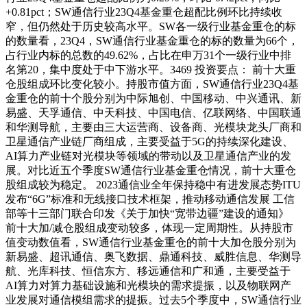
+0.81pct；SW通信行业23Q4基金重仓超配比例环比持续收
窄，但仍然处于历史较高水平。SW各一级行业基金重仓的标
的数量看，23Q4，SW通信行业基金重仓的标的数量为66个，
占行业内标的总数的49.62%，占比在申万31个一级行业中排
名第20，集中度处于中下游水平。3469 投资要点： 前十大重
仓股组成环比变化较小。持股市值方面，SW通信行业23Q4基
金重仓的前十个股分别为中际旭创、中国移动、中兴通讯、新
易盛、天孚通信、中天科技、中国电信、亿联网络、中国联通
和华测导航，主要由三大运营商、设备商、光模块龙头厂商和
卫星通信产业链厂商组成，主要受益于5G的持续深化建设、
AI算力产业链对光模块等领域的带动以及卫星通信产业的发
展。对比近五个季度SW通信行业基金重仓情况，前十大重仓
股组成较为稳定。 2023通信业全年保持稳中有进发展态势ITU
发布“6G”标准和无线接口技术框架，推动移动通信发展 工信
部等十三部门联合印发《关于加快“宽带边疆”建设的通知》
前十大加/减仓股组成变动较多，体现一定周期性。从持股市
值变动数值看，SW通信行业基金重仓的前十大加仓股分别为
新易盛、超讯通信、奥飞数据、鼎通科技、威胜信息、华测导
航、光库科技、恒信东方、移远通信和广和通，主要受益于
AI算力对算力基础设施和光模块的需求提振，以及物联网产
业发展对通信模组需求的提振。过去5个季度中，SW通信行业