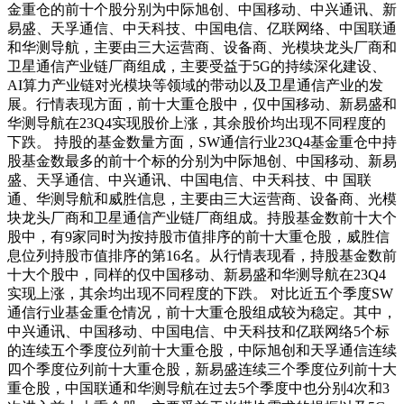
金重仓的前十个股分别为中际旭创、中国移动、中兴通讯、新
易盛、天孚通信、中天科技、中国电信、亿联网络、中国联通
和华测导航，主要由三大运营商、设备商、光模块龙头厂商和
卫星通信产业链厂商组成，主要受益于5G的持续深化建设、
AI算力产业链对光模块等领域的带动以及卫星通信产业的发
展。行情表现方面，前十大重仓股中，仅中国移动、新易盛和
华测导航在23Q4实现股价上涨，其余股价均出现不同程度的
下跌。 持股的基金数量方面，SW通信行业23Q4基金重仓中持
股基金数最多的前十个标的分别为中际旭创、中国移动、新易
盛、天孚通信、中兴通讯、中国电信、中天科技、中 国联
通、华测导航和威胜信息，主要由三大运营商、设备商、光模
块龙头厂商和卫星通信产业链厂商组成。持股基金数前十大个
股中，有9家同时为按持股市值排序的前十大重仓股，威胜信
息位列持股市值排序的第16名。从行情表现看，持股基金数前
十大个股中，同样的仅中国移动、新易盛和华测导航在23Q4
实现上涨，其余均出现不同程度的下跌。 对比近五个季度SW
通信行业基金重仓情况，前十大重仓股组成较为稳定。其中，
中兴通讯、中国移动、中国电信、中天科技和亿联网络5个标
的连续五个季度位列前十大重仓股，中际旭创和天孚通信连续
四个季度位列前十大重仓股，新易盛连续三个季度位列前十大
重仓股，中国联通和华测导航在过去5个季度中也分别4次和3