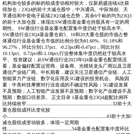
机构加仓较多的标的组成变动相对较大，仅新易盛连续4次获
得加仓；23Q4的前十大减仓股中，中兴通讯、中际旭创、天
孚通信和中瓷电子延续23Q3减仓态势，其余6个标的均为23Q3
的前十大加仓股，体现出SW通信基金重仓持股具有一定的周
期性。 SW通信行业基金重仓配置集中度仍处于较高水平。
SW通信行业23Q4基金重仓前5、10和20大重仓股的市值占整
体通信行业基金重仓市值的比例分别为81.60%、91.18%和
96.27%，环比分别1.37pct、-0.23pct和-0.47pct，同比分别
10.13pct、0.72pct和-1.18pct,行业整体集中度仍然处于较高水
平。 投资建议：从SW通信行业2023年Q4基金重仓配置情况
看，基金偏好配置运营商、设备商、光模块龙头厂商以及卫星
通信产业链厂商。中长期看，建议关注卫星通信产业链、人工
智能算力产业链、数字化应用及5G建设的投资机会。 风险因
素：中美科技摩擦对行业造成的不确定性风险；5G建设发展
不及预期；人工智能产业发展不及预期；数字化产业建设不及
预期；数据口径差异。 正文目录 1基金重仓23Q4超配比例环
比持续收窄........................................................................32前十大
重仓股组成环比变化较
小...................................................................................43前十大加/
减仓股组成变动较多，体现一定周期
性......................................................54基金重仓配置集中度环比