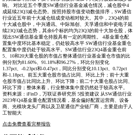
响。 对比近五个季度SW通信行业基金减仓情况，减仓股中4
成延续23Q3减仓态势。按照持股市值变动数值排序，SW通信
行业近五年前十大减仓组成变动相对较大。其中，23Q4的前
十大减仓股中，中兴通讯、中际旭创、天孚通信和中瓷电子延
续23Q3减仓态势，其余6个标的均为23Q3的前十大加仓股，体
现出SW通信基金重仓持股具有一定的周期性。 4基金重仓配
置集中度环比基本稳定，仍处较高水平 SW通信行业基金重仓
配置集中度仍处于较高水平。SW通信行业23Q4基金重仓前
5、10和20大重仓股的市值占整体通信行业基金重仓市值的比
例分别为81.60%、91.18%和96.27%，环比分别变化
1.37pct、-0.23pct和-0.47pct，同比分别变化10.13pct、0.72pct
和-1.18pct。前五大重仓股市值占比同、环比上升；前十大重
仓股市值占比同比上升、环比下降；前二十大重仓股占比同、
环比下滑；整体来看，行业整体集中度仍然处于较高水平。
资料来源：iFinD，万联证券研究所 5投资建议 从SW通信行业
2023年Q4基金重仓配置情况看，基金偏好配置运营商、设备
商、光模块龙头厂商以及卫星通信产业链厂商，主要是由于人
工智能大
点击免费查看完整报告