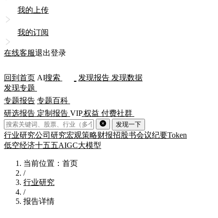
我的上传
我的订阅
在线客服
退出登录
回到首页
AI
搜索
发现报告
发现数据
发现专题
专题报告
专题百科
研选报告
定制报告
VIP
权益
付费社群
发现一下
行业研究
公司研究
宏观策略
财报
招股书
会议纪要
Token
低空经济
十五五
AIGC
大模型
当前位置：首页
/
行业研究
/
报告详情