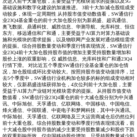
次进入前十大重仓股，主要受益于光模块需求的提振以及5G
基础设施和数字化建设的加速推进。 3前十大加/减仓股组成变
动较多，体现一定周期性 从持股市值变动数值看，SW通信行
业23Q4基金重仓的前十大加仓股分别为新易盛、超讯通信、
奥飞数据、鼎通科技、威胜信息、华测导航、光库科技、恒信
东方、移远通信和广和通，主要受益于AI算力对算力基础设
施和光模块的需求提振，以及物联网产业发展对通信模组需求
的提振。综合持股数量变动和季度行情表现情况，SW通信行
业23Q4前十大加仓股持股市值的增加主要受持股数量增加和
股价上涨的双重影响，仅 威胜信息、光库科技和广和通23Q4
行情下滑。 对比近五个季度SW通信行业基金重仓的加仓情
况，加仓股组成环比变动较大。按照持股市值变动值排序，过
去5个季度中，SW通信行业机构加仓较多的标的组成变动相对
较大，仅新易盛连续获得加仓，4次位列前十大加仓股，主要
受益于AI算力产业链对光模块需求的提振。 从持股市值变动
数值看，SW通信行业23Q4重仓的前十大减仓股分别为中兴通
讯、中际旭创、天孚通信、亿联网络、中国移动、中国电信、
烽火通信、中国联通、中瓷电子和梦网科技，其中中兴通讯、
中际旭创、天孚通信、亿联网络及三大运营商减仓后仍然位列
前十大重仓股。综合持股数量变动和季度行情表现情况看，前
十大减仓股中持股市值的减少主要受持股数量减少和股价下跌
的双重影响所致，仅中国移动股价增加，只受持股数量减少影