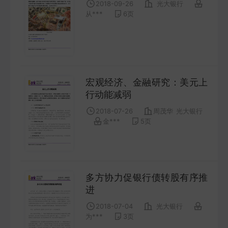
2018-09-26
光大银行
COMPANY
从***
6
页
宏观策略
STRATEGY
宏观经济、金融研究：美元上
会议纪要
行动能减弱
MINUTES
2018-07-26
周茂华
光大银行
金***
5
页
财报
ANNUALS
招股书
多方协力促银行债转股有序推
进
PROSPECTUS
2018-07-04
光大银行
为***
3
页
期货研究