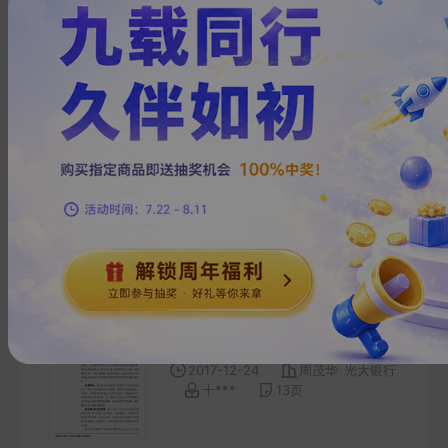
赵***
10
页
宏观经济、金融研究：短期市
场波动剧烈，但交易主线尚清
晰
2018-01-17
周茂华
光大银行
笑***
8
页
宏观经济、金融研究：2018年
市场交易主线？
2017-12-24
周茂华
光大银行
十***
13
页