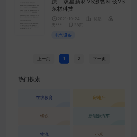
踪：双星新材VS激智科技VS
东材科技
2021-10-24
优塾
天***
28
页
电气设备
1
2
上一页
下一页
热门搜索
在线教育
房地产
钢铁
新能源汽车
物流
小米