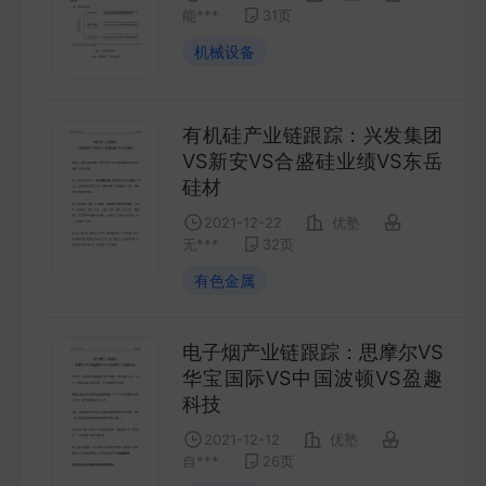
能***
31
页
FUTURES
机械设备
金工量化
QUANT
有机硅产业链跟踪：兴发集团
VS新安VS合盛硅业绩VS东岳
硅材
2021-12-22
优塾
无***
32
页
有色金属
电子烟产业链跟踪：思摩尔VS
华宝国际VS中国波顿VS盈趣
科技
2021-12-12
优塾
自***
26
页