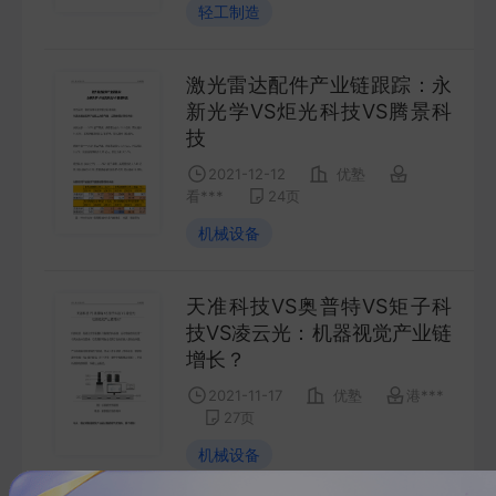
轻工制造
激光雷达配件产业链跟踪：永
新光学VS炬光科技VS腾景科
技
2021-12-12
优塾
看***
24
页
机械设备
天准科技VS奥普特VS矩子科
技VS凌云光：机器视觉产业链
增长？
2021-11-17
优塾
港***
27
页
机械设备