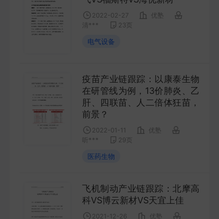
COMPANY
2022-02-27
优塾
清***
23
页
宏观策略
电气设备
STRATEGY
疫苗产业链跟踪：以康泰生物
会议纪要
在研管线为例，13价肺炎、乙
MINUTES
肝、四联苗、人二倍体狂苗，
前景？
财报
2022-01-11
优塾
ANNUALS
听***
29
页
医药生物
招股书
PROSPECTUS
飞机制动产业链跟踪：北摩高
科VS博云新材VS天宜上佳
期货研究
2021-12-26
优塾