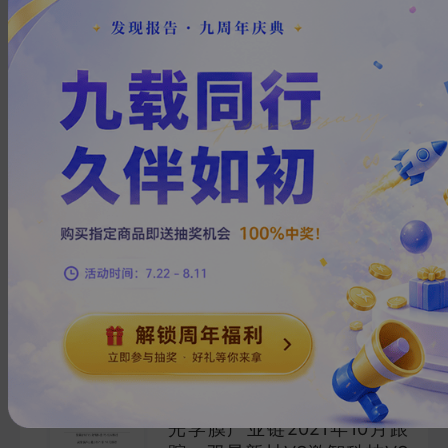
华阳集团VS德赛西威VS中科
创达VS路畅科技：智能座舱产
业链渗透率？
2021-11-16
优塾
北***
30
页
交运设备
美团VS DoorDash：外卖+本
地生活产业链2021年10月跟
踪，天花板？
2021-10-25
优塾
孙***
26
页
商贸零售
光学膜产业链2021年10月跟