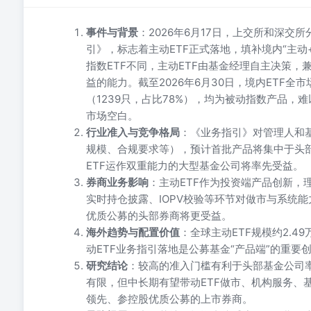
事件与背景
：2026年6月17日，上交所和深
引》，标志着主动ETF正式落地，填补境内“主动
指数ETF不同，主动ETF由基金经理自主决策，
益的能力。截至2026年6月30日，境内ETF全市
（1239只，占比78%），均为被动指数产品，
市场空白。
行业准入与竞争格局
：《业务指引》对管理人和
规模、合规要求等），预计首批产品将集中于头
ETF运作双重能力的大型基金公司将率先受益。
券商业务影响
：主动ETF作为投资端产品创新，
实时持仓披露、IOPV校验等环节对做市与系统
优质公募的头部券商将更受益。
海外趋势与配置价值
：全球主动ETF规模约2.4
动ETF业务指引落地是公募基金“产品端”的重
研究结论
：较高的准入门槛有利于头部基金公司
有限，但中长期有望带动ETF做市、机构服务、
领先、参控股优质公募的上市券商。