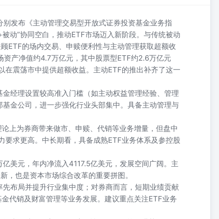
交所分别发布《主动管理交易型开放式证券投资基金业务指
+被动”协同空白，推动ETF市场迈入新阶段。与传统被动
兼顾ETF的场内交易、申赎便利性与主动管理获取超额收
场资产净值约4.7万亿元，其中股票型ETF约2.6万亿元
难以在震荡市中提供超额收益。主动ETF的推出补齐了这一
基金经理设置较高准入门槛（如主动权益管理经验、管理
部基金公司，进一步强化行业头部集中。具备主动管理与
理论上为券商带来做市、申赎、代销等业务增量，但盘中
能力要求更高。中长期看，具备成熟ETF业务体系及参控股
9万亿美元，年内净流入4117.5亿美元，发展空间广阔。主
要创新，也是资本市场综合改革的重要拼图。
率先布局并提升行业集中度；对券商而言，短期业绩贡献
基金代销及财富管理等业务发展。建议重点关注ETF业务