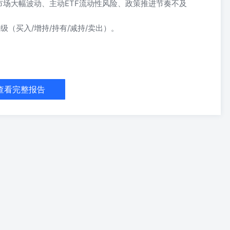
场大幅波动、主动ETF流动性风险、政策推进节奏不及
级（买入/增持/持有/减持/卖出）。
摘要 事件：2026年6月17日，上海证券交易所发布《上海证券交易所
2026〕64号），深圳证券交易所同步发布《深圳证券交易所证券投资
动ETF填补了境内“主动+被动”协同的空白，标志ETF市场迈入新阶
查看完整报告
行投资决策，在保留ETF场内交易、申赎便利等产品优势的同时，有望兼
，截至2026年6月30日全市场资产净值约4.7万亿元，其中股票型约
且现有品类(规模/行业/主题/策略/风格指数)均为被动指数产品，在震荡市
标志境内ETF市场从被动指数工具时代迈向“主动与被动协同发展”的新
牌合规”驱动>>--2026-06-01<<盈利修复下的生态重构——非银行
险企负债端持续改善，NBV高增显示行业景气修复>>--2026-05-18 管理人与
指引》对管理人和基金经理均设置了较高准入门槛，包括主动权益管理
集中于头部基金公司。这意味着首批试点将以投研实力突出、ETF运作
备主动管理与ETF运作双重能力的大型基金公司有望率先受益。 作
生态,业务贡献意义更在中长期。主动ETF沿用ETF的场内交易与申赎套利
新的业务增量;但盘中实时披露持仓、实时参考净值(IOPV)校验等环节
期看,由于主动ETF对流动性管理、做市能力及系统支持要求更高，具
为受益。 证券分析师：夏芈卬电话：010-88695119E-MAIL：