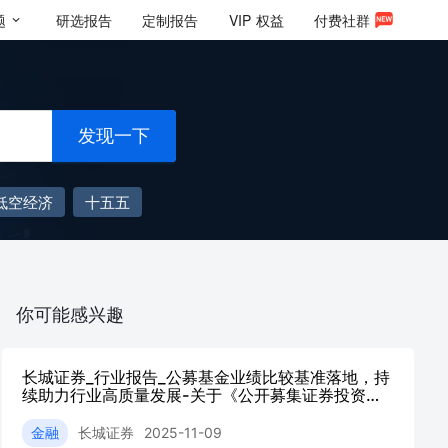
题
研选报告
定制报告
VIP
权益
付费社群
发现一下
低空经济
十五五
你可能感兴趣
长城证券_行业报告_公募基金业绩比较基准落地，持
续助力行业高质量发展-关于《公开募集证券投资基
金业绩比较基准指引（征求意见稿）》的点评_非银
行金融_刘文强
金融
长城证券
2025-11-09