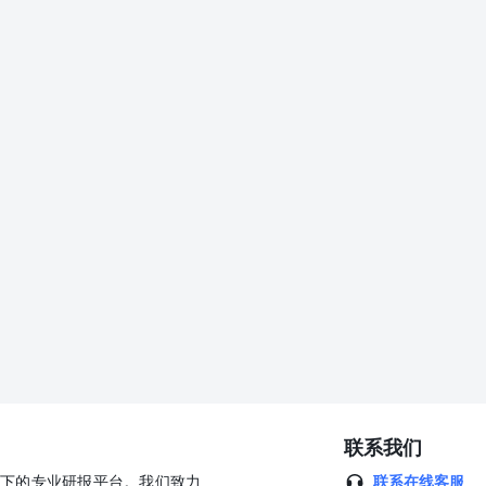
30003 海外趋势印证空间广阔，配置性价比凸显。从全球看，主动ETF是目前资产
动ETF资产规模约2.49万亿美元、年内净流入4117.5亿美元，发展空
产品端"的一次重要创新，是资本市场投融资综合改革的重要拼图。从行业
局相关产品，并进一步提升行业集中度；对于证券行业而言，短期业绩
基金代销及财富管理等业务发展，建议重点关注ETF业务领先、参控股
资者接受度不及预期、市场大幅波动、主动ETF流动性风险、政策推
计未来6个月内，行业整体回报高于沪深300指数5%以上；中性：预计未
间；看淡：预计未来6个月内，行业整体回报低于沪深300指数5%以下。
指数涨幅在15%以上；增持：预计未来6个月内，个股相对沪深300指数
对沪深300指数涨幅介于-5%与5%之间；减持：预计未来6个月内，个
计未来6个月内，个股相对沪深300指数涨幅低于-15%以下。 太平洋证券
楼31楼 研究院 中国北京100044北京市西城区北展北街九号华远·企
om 免责声明 太平洋证券股份有限公司（以下简称“我公司”或“太平洋证券”）
格。 本报告仅向与太平洋证券签署服务协议的签约客户发布，为太平
约客户，请取消接收、订阅或使用本报告中的任何信息；太平洋证券不
视其为太平洋证券的客户。在任何情况下，本报告中的信息或所表述的
主作出投资决策并自行承担投资风险，任何形式的分享证券投资收益或
告信息均来源于公开资料，我公司对这些信息的准确性和完整性不作任
师或工作人员在此保证，本研究报告中关于任何发行商或证券所发表的
见仅供参考，并不构成对所述证券买卖的出价或询价。我公司及其雇员
联系我们
负责。我公司或关联机构可能会持有报告中所提到的公司所发行的证券
公司旗下的专业研报平台。我们致力
联系在线客服
任何形式翻版、复制、刊登。任何人使用本报告，视为同意以上声明。