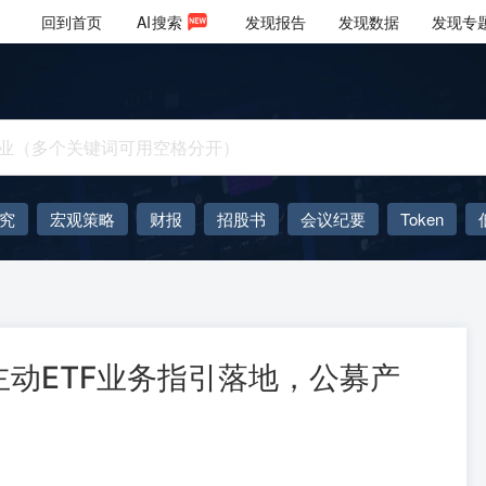
回到首页
AI
搜索
发现报告
发现数据
发现专
究
宏观策略
财报
招股书
会议纪要
Token
AIGC
大模型
动ETF业务指引落地，公募产