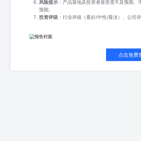
风险提示
：产品落地及投资者接受度不及预期、市
预期。
投资评级
：行业评级（看好/中性/看淡）、公司评
主动ETF业务指引落地，公募产品端创新驱动头部集中 报告
主动管理交易型开放式证券投资基金业务指引》（上证发〔
基金业务指引第5号——主动管理交易型开放式基金》。 主
点击免费
段。与传统指数ETF不同，主动ETF由基金经理自主进
顾主动管理获取超额收益的能力。境内ETF市场近年快速扩张
2.6万亿元、1239只，其中股票型ETF数量占比达78%,
中难以提供超额收益。主动ETF的推出补上了这一空白，
阶段。 相关研究报告 <<严格整治非法跨境展业，行业加速“持
业2025年报总结与Q3策略指引>>--2026-05-22<<头部
基金经理设置较高准入门槛，直接强化头部集中。《业务
经验、管理规模以及合规要求等，预计首批产品仍将主要
经验丰富的头部公募为主，行业资源进一步向头部集中，具
为投资端的产品创新,主动ETF有望逐步丰富券商的ETF
机制,需券商提供做市、申赎与代销服务,理论上为券商带来
复杂度远高于指数ETF,对做市与系统能力要求更高。中长
备成熟ETF业务体系及参控股优质公募基金公司的头部券商预计更