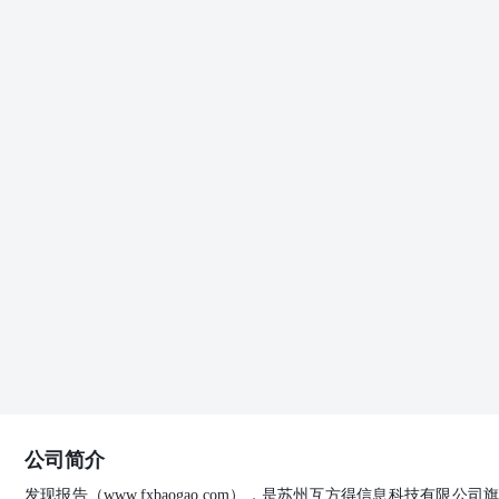
xiama@tpyzq.com分析师登记编号：S11905230
管理行业增长最快的细分领域之一：截至2026年5月底全球主
间广阔。综合来看,主动ETF业务指引落地是公募基金"
竞争格局看，较高的准入门槛有利于头部基金公司率先布
贡献预计有限，但中长期有望带动ETF做市、机构服务、
优质公募基金公司的上市券商。 风险提示：产品落地及投
进节奏不及预期。 投资评级说明 1、行业评级 看好：预
来6个月内，行业整体回报介于沪深300指数-5%与5%之
2、公司评级 买入：预计未来6个月内，个股相对沪深300
涨幅介于5%与15%之间；持有：预计未来6个月内，个股相
股相对沪深300指数涨幅介于-5%与-15%之间；卖出：预
股份有限公司 云南省昆明市盘龙区北京路926号同德广场写字
业号D座投诉电话：95397投诉邮箱：kefu@tpyzq.c
具备中国证券监督管理委员会核准的证券投资咨询业务资
洋证券签约客户的专属研究产品，若您并非太平洋证券签
会因接收人收到、阅读或关注媒体推送本报告中的内容而
意见并不构成对任何机构和个人的投资建议，投资者应自
者分担证券投资损失的书面或口头承诺均为无效。 本报
何保证。负责准备本报告以及撰写本报告的所有研究分析
观点均如实反映研究人员的个人观点。报告中的内容和意
公司简介
对使用本报告及其内容所引发的任何直接或间接损失概不
发现报告（www.fxbaogao.com），是苏州互方得信息科技有限
头寸并进行交易，还可能为这些公司提 构和个人不得以