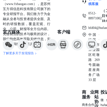
大越期货股份有限公司及本报告作者无关。 THANKS!
（www.fxbaogao.com），是苏州
线客服
互方得信息科技有限公司旗下的
（
0512-
专业研报平台。我们致力于为金
日9
88971002
融从业者与投资者提供全面、及
18
时的研报数据，覆盖宏观、行
hfd04@hufan
业、公司、财报等全方位内容。
官方媒体
客户端
凭借前沿的技术与极简的设计，
中国 ·
我们助您高效获取关键信息，实
江苏 ·
现深度洞察与精准决策。
苏州市
工业园
了解更多关于发现报告 >
区旺墩
路269
号圆融
星座商
务广场
33 层
商业
网
投
服务
站
微
协
商务合作
huf
议