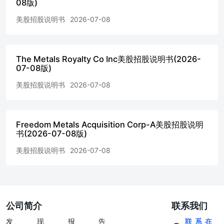
08版)
可能2. 海峡通航恢复缓慢 利空： 1.美伊谈判有进展
2.OPEC+按计划增加产量 行情驱动：短期继续关注地缘局
美股招股说明书
2026-07-08
势变化，中长期等待缓和后再入场做反转风险点：海峡通航
有保证 每日期货行情 免责声明 本报告的著作权属于大越期
货股份有限公司。未经大越期货股份有限公司书面授权，任
The Metals Royalty Co Inc美股招股说明书(2026-
何人不得更改或以任何方式发送、翻版、复制或传播此报告
07-08版)
的全部或部分材料、内容。如引用、刊发，须注明出处为大
越期货股份有限公司，且不得对本报告进行有悖原意的引
美股招股说明书
2026-07-08
用、删节和修改。 本报告基于大越期货股份有限公司及其
研究人员认为可信的公开资料或实地调研资料，但大越期货
对于本报告所载的信息、观点以及数据的准确性、可靠性、
时效性以及完整性不作任何明确或隐含的保证。因此任何人
Freedom Metals Acquisition Corp-A美股招股说明
书(2026-07-08版)
不得对本报告所载的信息、观点以及数据的准确性、可靠
性、时效性及完整性产生任何依赖，且大越期货不对因使用
美股招股说明书
2026-07-08
此报告及所载材料而造成的损失承担任何责任。本报告不应
取代个人的独立判断。本报告仅反映编写人的不同设想、见
解及分析方法。本报告所载的观点并不代表大越期货股份有
限公司的立场。 本报告中的信息以及所表达意见，仅作参
考之用，不构成任何投资、法律、会计或税务的最终操作建
公司简介
联系我们
议，大越期货股份有限公司不就报告中的内容对最终操作建
议做出任何担保，投资者根据本报告作出的任何投资决策与
发现报告
联系在