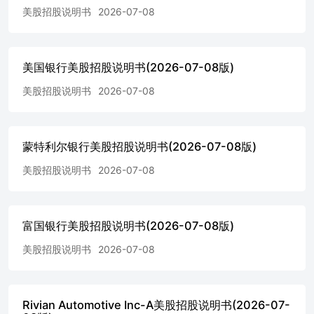
美股招股说明书
2026-07-08
部外国资产控制办公室当地时间7月7日消息，美国撤销一项
授权允许伊朗石油销售的通用许可，相关收尾交易将被允许
持续至美国东部时间7月17日零点。据匿名美国官员称，初
步迹象显示“伊朗近日在霍尔木兹海峡向三艘商船开火”，这
美国银行美股招股说明书(2026-07-08版)
一行为“完全不可接受”，将招致相应后果。 2.美东时间7日
周二，美国能源信息署（EIA）发布《短期能源展望》
美股招股说明书
2026-07-08
（STEO）显示，在霍尔木兹海峡运输逐步恢复、OPEC+持
续增产以及全球供应增长快于需求增长的背景下，国际油价
未来两年面临明显下行压力，本次发布的7月7日油价预期相
蒙特利尔银行美股招股说明书(2026-07-08版)
比6月9日的上次预期价猛砍至少10%以上。报告显示，EIA
将2026年的布伦特原油预期均价由95美元/桶大幅下调至82
美股招股说明书
2026-07-08
美元/桶，下调幅度约13.7%；2027年预测由79美元/桶降至
65美元/桶，下调约17.7%；美国WTI原油的2026年预期均价
由88.32美元/桶降至76.26美元/桶，下调约13.7%，2027年预
期价由74.39美元/桶降至60.76美元/桶，下调约18.3%。 3.据
富国银行美股招股说明书(2026-07-08版)
路透社报道，一位美国官员表示，伊朗在霍尔木兹海峡的行
美股招股说明书
2026-07-08
动完全不可接受，美方将对此作出回应。但美方谈判代表仍
在本着诚意推进最终协议的达成。同时，美国财政部官网发
布文件，撤销与伊朗相关的通用许可证，将逐步终止2026年
6月21日颁发的伊朗原油、石化产品和石油产品的生产、交
Rivian Automotive Inc-A美股招股说明书(2026-07-
付和销售授权。 近期多空分析 利多： 1. 中东局势仍存恶化