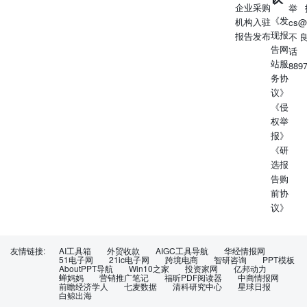
企业采购
举
《发
机构入驻
cs@
现报
报告发布
不
告网
话
站服
889
务协
议》
《侵
权举
报》
《研
选报
告购
前协
议》
友情链接:
AI工具箱
外贸收款
AIGC工具导航
华经情报网
51电子网
21ic电子网
跨境电商
智研咨询
PPT模板
AboutPPT导航
Win10之家
投资家网
亿邦动力
蝉妈妈
营销推广笔记
福昕PDF阅读器
中商情报网
前瞻经济学人
七麦数据
清科研究中心
星球日报
白鲸出海