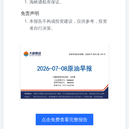
海峡通航有保证。
免责声明
本报告不构成投资建议，仅供参考，投资
者自行决策。
大越期货投资咨询部金泽彬从业资格证号：F3048432投资
咨询证号：Z0015557联系方式：0575-85226759 重要提示：
本报告非期货交易咨询业务项下服务，其中的观点和信息仅
作参考之用，不构成对任何人的投资建议。我司不会因为关
注、收到或阅读本报告内容而视相关人员为客户；市场有风
险，投资需谨慎。 每日提示1近期要闻2多空关注3基本面数
据4持仓数据5 CONTENTS目 录 原油2608： 1.基本面：三
艘油轮在霍尔木兹海峡遇袭后，美军周二对伊朗发动新一轮
空袭，并撤销了允许伊朗出售石油的许可，给本就脆弱的停
火协议施加了压力；两位业内消息人士表示，在遭乌克兰无
人机袭击后，俄罗斯最大的鄂木斯克炼油厂已停止运营。该
炼油厂是俄罗斯最大的汽油生产基地，其停产可能进一步加
点击免费查看完整报告
剧俄罗斯全国范围内的燃料短缺问题；纽约联储主席威廉姆
斯周二接受采访时表示，能源价格变化让他对短期通胀前景