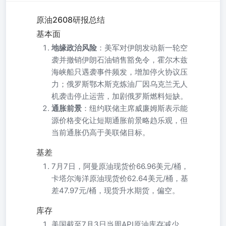
原油2608研报总结
基本面
地缘政治风险
：美军对伊朗发动新一轮空
袭并撤销伊朗石油销售豁免令，霍尔木兹
海峡船只遇袭事件频发，增加停火协议压
力；俄罗斯鄂木斯克炼油厂因乌克兰无人
机袭击停止运营，加剧俄罗斯燃料短缺。
通胀前景
：纽约联储主席威廉姆斯表示能
源价格变化让短期通胀前景略趋乐观，但
当前通胀仍高于美联储目标。
基差
7月7日，阿曼原油现货价66.96美元/桶，
卡塔尔海洋原油现货价62.64美元/桶，基
差47.97元/桶，现货升水期货，偏空。
库存
美国截至7月3日当周API原油库存减少