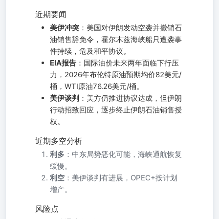
近期要闻
美伊冲突
：美国对伊朗发动空袭并撤销石
油销售豁免令，霍尔木兹海峡船只遭袭事
件持续，危及和平协议。
EIA报告
：国际油价未来两年面临下行压
力，2026年布伦特原油预期均价82美元/
桶，WTI原油76.26美元/桶。
美伊谈判
：美方仍推进协议达成，但伊朗
行动招致回应，逐步终止伊朗石油销售授
权。
近期多空分析
利多
：中东局势恶化可能，海峡通航恢复
缓慢。
利空
：美伊谈判有进展，OPEC+按计划
增产。
风险点