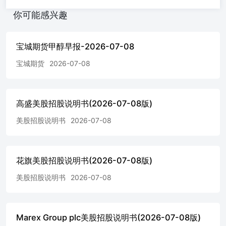
略趋乐观，但他同时强调，当前通胀仍高于美联储目标；中
你可能感兴趣
性2.基差：7月7日，阿曼原油现货价为66.96美元/桶，卡塔
尔海洋原油现货价为62.64美元/桶，基差47.97元/桶，现 货
升水期货；偏空3.库存：美国截至7月3日当周API原油库存
宝城期货甲醇早报-2026-07-08
减少39.9万桶，预期减少150万桶；美国至6月26日当周EIA
库存减少 377.5万桶，预期减少446.6万桶；库欣地区库存至
宝城期货
2026-07-08
6月26日当周增加70.9万桶，前值减少107.7万桶；截止至7
月7日，上海原油期货库存为296.1万桶，不变；中性4.盘
面：20日均线偏下，价格在均线下方；偏空 5.主力持仓：
截至6月30日，WTI原油主力持仓多单，多减；截至6月30
高盛美股招股说明书(2026-07-08版)
日，布伦特原油主力持仓多单，多减；偏 空；6.预期：隔
美股招股说明书
2026-07-08
夜美国撤销对伊朗制裁的豁免，同时伊朗部分地区发生爆
炸，短期地缘担忧情绪重回，供应端出口再 度面临压力，
消息刺激油价短期偏强回升，后续关注双方在海峡的进一步
行动，短期油价偏强运行。SC2608：460-480区间偏多操
花旗美股招股说明书(2026-07-08版)
作，长线多单轻仓持有 近期要闻 1.美国对伊朗发动新一轮
空袭，并撤销了一项允许其向全球销售石油的豁免令，在霍
美股招股说明书
2026-07-08
尔木兹海峡船只遭袭事件频发后，此举进一步危及双方的和
平协议。美国中央司令部在X平台发表声明称，此次“强力
打击”旨在“对在国际水域针对搭载无辜平民的商船进行攻击
和骚扰的行为施加沉重代价”，并表示伊朗的侵略行为“没有
Marex Group plc美股招股说明书(2026-07-08版)
正当理由、危险”，且“明显违反停火协议”。根据美国财政