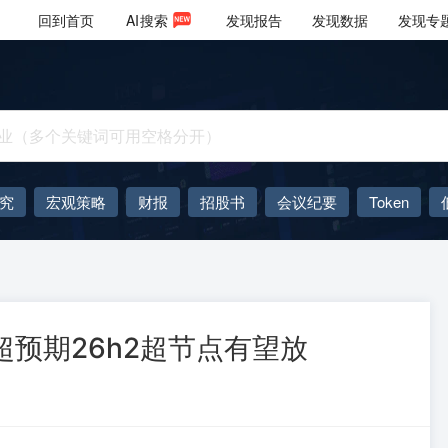
回到首页
AI
搜索
发现报告
发现数据
发现专
究
宏观策略
财报
招股书
会议纪要
Token
AIGC
大模型
超预期26h2超节点有望放