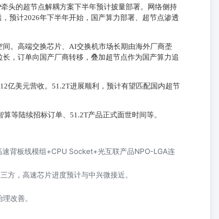
P牵头的超节点解耦方案下半年预计披量部署。网络侧持
渗透，预计2026年下半年开始，国产算力部署、超节点渗透
间。高端交换芯片、AI交换机市场长期由海外厂商垄
拉长，订单向国产厂商转移，叠加超节点作为国产算力追
。
望贡献12亿美元营收。51.2T进展顺利，预计有望匹配国内超节
府智算等陆续招标订单、51.2T产品正式面世时间等。
板线模组+CPU Socket+光互联产品NPO-LGA连
第三方，高速芯片进度预计与中兴微接近。
治理改善。