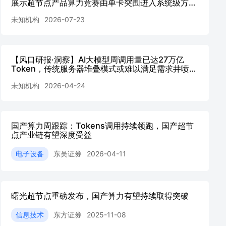
展示超节点产品算力竞赛由单卡突围进入系统级方案
竞争时代产业链价值量有望重构在中报窗口期AI景气
未知机构
2026-07-23
或向周20260723
【风口研报·洞察】AI大模型周调用量已达27万亿
Token，传统服务器堆叠模式或难以满足需求井喷，
分析师看好国产超节点发展势在必行，有望成为承载
未知机构
2026-04-24
万亿级算力需求的关键基座；本轮-20260424
国产算力周跟踪：Tokens调用持续领跑，国产超节
点产业链有望深度受益
电子设备
东吴证券
2026-04-11
曙光超节点重磅发布，国产算力有望持续取得突破
信息技术
东方证券
2025-11-08