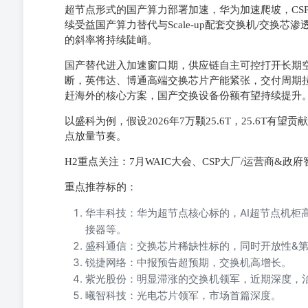
超节点形式的国产算力部署加速，华为加速爬坡，CS
续受益国产算力替代与Scale-up配套交换机/交换芯
的斜率将持续陡峭。
国产替代进入加速窗口期，供应链自主可控打开长期空
断，英伟达、博通高端交换芯片产能紧张，交付周期
赶海外的核心方案，国产交换设备份额有望持续提升
以盛科为例，假设2026年7万颗25.6T，25.6T有
点放量节奏。
H2重点关注：7月WAIC大会、CSP大厂/运营商&政
重点推荐标的：
华丰科技：华为超节点核心标的，AI超节点机柜高速背
接器等。
盛科通信：交换芯片稀缺性标的，同时开放性&
锐捷网络：中报预告超预期，交换机高增长。
紫光股份：明显滞涨的交换机领军，近期深度，
曦智科技：光电芯片领军，市场首篇深度。