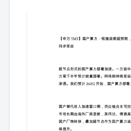
超节点形式的国产算力部署加速。一方面华为加速爬坡，
受益国产算力替代与Scale-up配套交换机/交换芯渗透
产替代进入加速窗口期，供应链自主可控打开长期空间。
通高端交换芯片产能紧张，交付周期拉长，订单向国产厂
份额有望持续提升。 #以盛科为例，假设26年7w颗25.6T
量节奏。 H2重点关注：7月WAIC大会、CSP大厂/运营
的： 华丰科技（华为超节点核心标的，AI超节点机柜高速背板线
信（交换芯片稀缺性标的。同时开放性&第三方，高速芯
换机高增长） 紫光股份（明显滞涨的交换机领军，近期