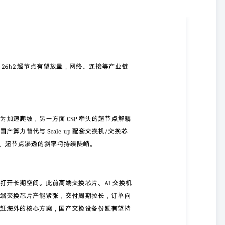
另一方面CSP牵头的超节点解耦方案下半年预计披量部署。网络侧持续
。我们预计26H2开始，国产算力部署、超节点渗透的斜率将持续陡峭。 国
此前高端交换芯片、AI交换机市场长期由海外厂商垄断，英伟达、博
商转移，叠加超节点作为国产算力追赶海外的核心方案，国产交换设备
，25.6T有望贡献12e营收。51.2T进展顺利，预计有望匹配国内超节点放
商&政府智算等陆续招标订单、51.2T产品正式面世时间等。 重点推荐标
模组+CPU Socket+光互联产品NPO-LGA连接器等。） 盛科通
片进度预计与中兴微接近，6月金股） 锐捷网络（中报预告超预期，交
深度，治理改善） 曦智科技（光电芯片领军，市场首篇深度）