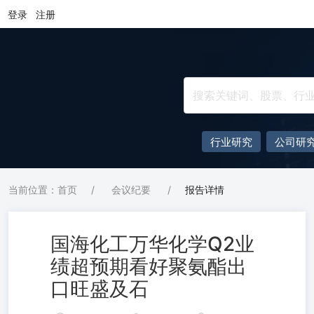
登录
注册
行业研究
公司研
当前位置：首页
/
会议纪要
/
报告详情
国海化工万华化学Q2业
绩超预期看好聚氨酯出
口旺盛及石