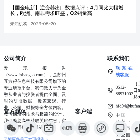
【国金电新】逆变器出口数据点评：4月同比大幅增
长，欧洲、南非需求旺盛，Q2销量高
未知机构
2023-05-20
公司简介
联系我们
发现报告
联系在
（www.fxbaogao.com），是苏州
线客服
互方得信息科技有限公司旗下的
（
0512-
专业研报平台。我们致力于为金
日9
88971002
融从业者与投资者提供全面、及
18
时的研报数据，覆盖宏观、行
hfd04@hufan
业、公司、财报等全方位内容。
官方媒体
客户端
凭借前沿的技术与极简的设计，
中国 ·
我们助您高效获取关键信息，实
江苏 ·
现深度洞察与精准决策。
苏州市
工业园
了解更多关于发现报告 >