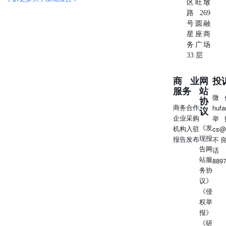
区旺墩
路269
号圆融
星座商
务广场
33 层
商业
网
投
服务
站
微
协
商务合作
huf
议
企业采购
举
《发
机构入驻
cs@
现报
报告发布
不
告网
话
站服
889
务协
议》
《侵
权举
报》
《研