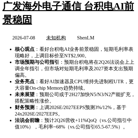
广发海外电子通信 台积电AI前
景稳固
2026-07-08
未知机构
ShenLM
核心观点
：看好台积电AI业务前景稳固，短期毛利率表
现略好，上调目标价至NT$2,900。
市场预期与公司指引
：预期台积电将在2Q26法说会上上
调全年指引，但市场对短期毛利率及2027资本支出预期
偏高。
业务亮点
：看好AI加速器及CPU维持先进制程UTR，更
大容量On-chip Memory趋势持续。
未来展望
：预期公司或于2H27加快N5/N3/N2产能扩充，
搭配策略性涨价。
财务预测
：上调2026E/2027EEPS预测3%/12%，基于
24x2026E/2027EEPS。
法说会前瞻
：预计2Q26营收+11%QoQ（vs.公司指引中
值10%），毛利率~68%（vs.公司指引65.5-67.5%）。