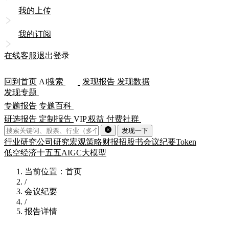
我的上传
我的订阅
在线客服
退出登录
回到首页
AI
搜索
发现报告
发现数据
发现专题
专题报告
专题百科
研选报告
定制报告
VIP
权益
付费社群
发现一下
行业研究
公司研究
宏观策略
财报
招股书
会议纪要
Token
低空经济
十五五
AIGC
大模型
当前位置：首页
/
会议纪要
/
报告详情