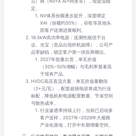
云厂商（NV+X AI+阿里等），现金流稳
定。
NV体系份额逐步提升，深度绑定
XAI（份额约50%），谷歌等其他头
部客户送测进展顺利。
18.5kW高功率电源：送测性能优于台
达、光宝（竞品出现炸机故障），公司产
品零缺陷，锁定客户第一供应商顺位。
2027年批量出货，单瓦价值
（30%~50%增幅）与毛利率显著高
于现有产品。
HVDC高压直流方案：单瓦价值量翻倍
（2+元/瓦），配套超级电容将成为行业
标配，降低机柜电源配置数量、节省空间
与散热成本。
行业渗透率持续上行，当前已启动多
客户送样，2027年~2028年大规模
产业化落地，打开中长期增量空间。