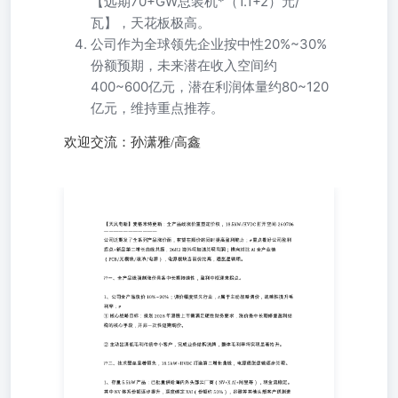
【远期70+GW总装机*（1.1+2）元/
瓦】，天花板极高。
公司作为全球领先企业按中性20%~30%
份额预期，未来潜在收入空间约
400~600亿元，潜在利润体量约80~120
亿元，维持重点推荐。
欢迎交流：孙潇雅/高鑫
??一、全产品线强制涨价具备中长期持续性，盈利中枢迎来
拐点。 1、公司全产品涨价10%~20%；调价幅度领先行
业，#属于主动战略调价，战略性提升毛利率：# ①核心战
略目标：规划2028年港股上市需满足硬性财务要求，涨价是
中长期修复盈利结构的核心手段，并非一次性短期调价。
②主动出清低毛利传统中小客户，完成业务结构洗牌，整体
毛利率将实现显著抬升。 ??二、技术壁垒显著领先，
18.5kW+HVDC打造第二增长曲线，电源通胀逻辑逐步兑
现。 1、存量5.5kW产品：已批量供给海内外头部云厂商
（NV+X AI+阿里等），现金流稳定。其中NV体系份额逐步
提升，深度绑定XAI（份额约50%），谷歌等其他头部客户