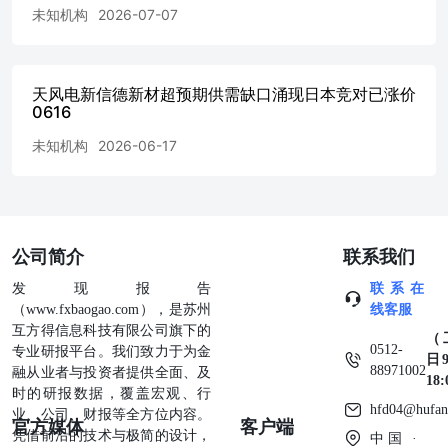
未知机构
2026-07-07
天风电新信德新材超预期供需缺口涌现日本竞对已涨价
0616
未知机构
2026-06-17
公司简介
联系我们
发现报告
联系在
（www.fxbaogao.com），是苏州
线客服
互方得信息科技有限公司旗下的
（
0512-
专业研报平台。我们致力于为金
日9
88971002
融从业者与投资者提供全面、及
18
时的研报数据，覆盖宏观、行
hfd04@hufan
业、公司、财报等全方位内容。
官方媒体
客户端
凭借前沿的技术与极简的设计，
中国 ·