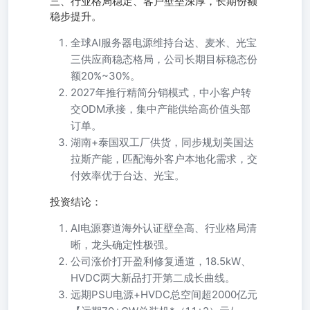
三、行业格局稳定、客户壁垒深厚，长期份额
稳步提升。
全球AI服务器电源维持台达、麦米、光宝
三供应商稳态格局，公司长期目标稳态份
额20%~30%。
2027年推行精简分销模式，中小客户转
交ODM承接，集中产能供给高价值头部
订单。
湖南+泰国双工厂供货，同步规划美国达
拉斯产能，匹配海外客户本地化需求，交
付效率优于台达、光宝。
投资结论：
AI电源赛道海外认证壁垒高、行业格局清
晰，龙头确定性极强。
公司涨价打开盈利修复通道，18.5kW、
HVDC两大新品打开第二成长曲线。
远期PSU电源+HVDC总空间超2000亿元