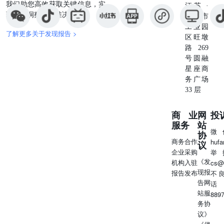
我们助您高效获取关键信息，实
江苏 ·
现深度洞察与精准决策。
苏州市
工业园
了解更多关于发现报告 >
区旺墩
路269
号圆融
星座商
务广场
33 层
商业
网
投
服务
站
微
协
商务合作
huf
议
企业采购
举
《发
机构入驻
cs@
现报
报告发布
不
告网
话
站服
889
务协
议》