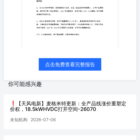
送测进展顺利。 2、18.5kW高功率电源：送测性能优于台
达、光宝（竞品出现炸机故障）、公司产品零缺陷，锁定客
户第一供应商顺位，2027年批量出货，单瓦价值
（30%~50%增幅）与毛利率显著高于现有产品。 3、
#HVDC高压直流方案：单瓦价值量翻倍（2+元/瓦），配套
超级电容将成为行业标配，可降低机柜电源配置数量、节省
空间与散热成本，行业渗透率持续上行；当前已启动多客户
送样，2027年~2028年大规模产业化落地，打开中长期增量
空间。 ??三、行业格局稳定、客户壁垒深厚，长期份额稳
步提升。 全球AI服务器电源维持台达、麦米、光宝三供应
点击免费查看完整报告
商稳态格局，公司长期目标稳态份额20%~30%。 2027年推
行精简分销模式，中小客户转交ODM承接，集中产能供给
高价值头部订单；湖南+泰国双工厂供货，同步规划美国达
你可能感兴趣
拉斯产能，匹配海外客户本地化需求，#交付效率优于台
达、光宝。# ??投资结论： AI电源赛道海外认证壁垒高、行
业格局清晰，龙头确定性极强。公司涨价打开盈利修复通
❗️【天风电新】麦格米特更新：全产品线涨价重塑定
道，18.5kW、HVDC两大新品打开第二成长曲线。 远期
价权，18.5kWHVDC打开空间-26070
PSU电源+HVDC总空间超2000亿元【远期70+GW总装机
未知机构
2026-07-06
*（1.1+2）元/瓦】、天花板极高；公司作为全球领先企业
按中性20%~30%份额预期，未来潜在收入空间约400~600亿
元，潜在利润体量约80~120亿元，维持重点推荐。 欢迎交
流：孙潇雅/高鑫