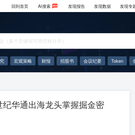
回到首页
AI
搜索
发现报告
发现数据
发现专
究
宏观策略
财报
招股书
会议纪要
Token
AIGC
大模型
世纪华通出海龙头掌握掘金密