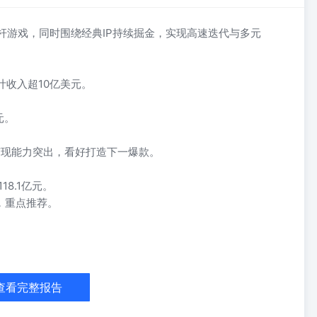
标杆游戏，同时围绕经典IP持续掘金，实现高速迭代与多元
计收入超10亿美元。
元。
变现能力突出，看好打造下一爆款。
118.1亿元。
估，重点推荐。
2011➡️年推出首款休闲页游，此后深耕休闲/SLG，曾代理首款登顶美
/高LTV/高获客成本的游戏考验厂商对“内容设计-买量策略-商业化”的闭
容潜力更快、获取用户更准、变现更顺。 SLG➡️《》23年上线，累
查看完整报告
运营活动等，累计收入超10亿美元；休闲手游《》基于数值积累及SLG
高频测试新品，看好打造下一爆款。 [玫瑰]盛趣围绕经典IP持续掘