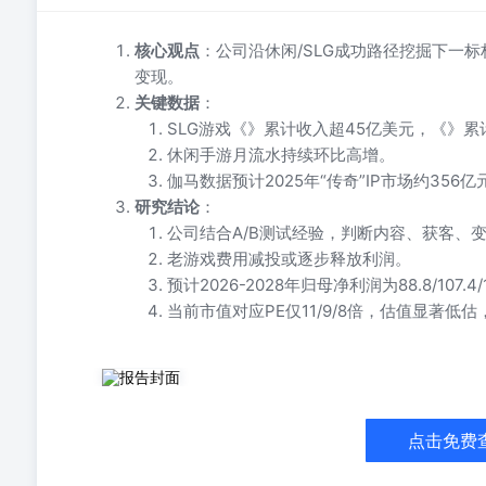
核心观点
：公司沿休闲/SLG成功路径挖掘下一
变现。
关键数据
：
SLG游戏《》累计收入超45亿美元，《》累
休闲手游月流水持续环比高增。
伽马数据预计2025年“传奇”IP市场约356亿
研究结论
：
公司结合A/B测试经验，判断内容、获客、
老游戏费用减投或逐步释放利润。
预计2026-2028年归母净利润为88.8/107.4/
当前市值对应PE仅11/9/8倍，估值显著低
[玫瑰]点点厚积薄发，沿SLG/休闲成功路径挖掘下一标杆 
国iOS畅销榜的中国游戏。我们认为休闲/SLG这类长生命
环理解，公司在大量A/B测试中积累丰富经验，使其判断内
点击免费
计收入超45亿美元；《》25年上线，复用《》数值结构、
买量经验，月流水持续环比高增。公司结合不同玩法、题材