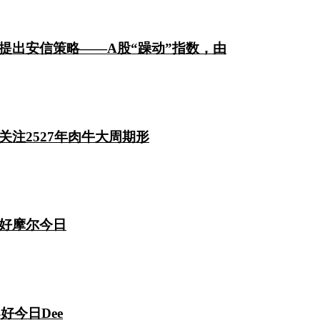
提出安信策略——A股“躁动”指数，由
注2527年肉牛大周期形
好摩尔今日
好今日Dee