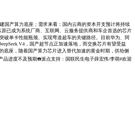
进，构建国产算力底座；需求来看：国内云商的资本开支预计将持续
，芯原已成为系统厂商、互联网、云服务提供商和车企首选的芯片
算力突破单卡性能瓶颈、实现弯道超车的关键路径。目前华为、阿
eepSeek V4，国产超节点正加速落地，而交换芯片有望受益
可或缺的底座，随着国产算力芯片进入替代加速的黄金时期，供给侧
品进度不及预期☎️派点支持：国联民生电子薛宏伟/李萌#欢迎