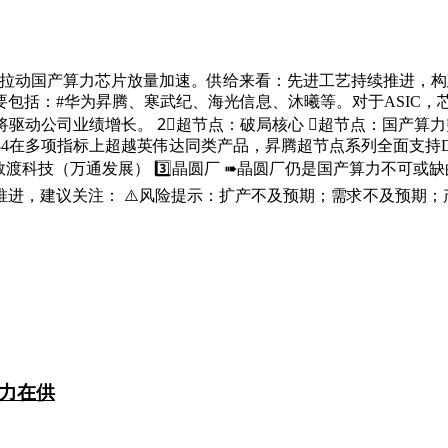
n需求高增拉动国产算力芯片放量加速。供给来看：先进工艺持续推
包括：#华为昇腾、寒武纪、海光信息、沐曦等。对于ASIC
驱动公司业绩增长。 2⃣️超节点：破局核心 ➠超节点：国产
x 384在多项指标上超越英伟达同类产品，昇腾超节点系列全面支持D
技、数渡科技（万通发展） 3️⃣晶圆厂 ➠晶圆厂仍是国产算力不
，建议关注： ⚠️风险提示：扩产不及预期；需求不及预期；产
力在供