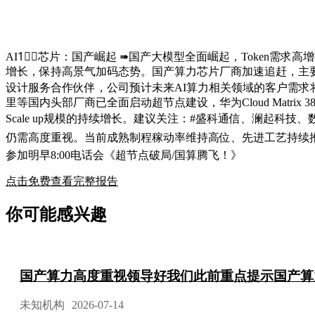
AI1⃣️芯片：国产崛起 ➠国产大模型全面崛起，Toke
增长，保持高景气加码态势。国产算力芯片厂商加速追赶，主要
设计服务合作伙伴，公司预计未来AI算力相关领域的客户需求将
里等国内头部厂商已全面启动超节点建设，华为Cloud Matri
Scale up规模的持续增长。建议关注：#盛科通信、澜起科
仍需高度重视。当前成熟制程稼动率维持高位、先进工艺持续推进
参加明早8:00电话会《超节点破局/国算腾飞！》
点击免费查看完整报告
你可能感兴趣
国产算力高度重视领导好我们此前重点提示国产算
未知机构
2026-07-14