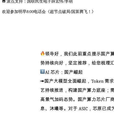
☎️ 派点支持：国联民生电子薛宏伟/李萌
欢迎参加明早8:00电话会《超节点破局/国算腾飞！》