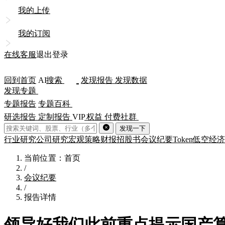
我的上传
我的订阅
在线客服
退出登录
回到首页
AI
搜索
发现报告
发现数据
发现专题
专题报告
专题百科
研选报告
定制报告
VIP
权益
付费社群
发现一下
行业研究
公司研究
宏观策略
财报
招股书
会议纪要
Token
低空经济
当前位置：首页
/
会议纪要
/
报告详情
领导好我们此前重点提示国产