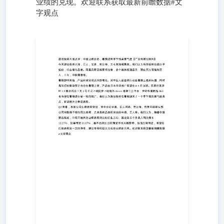
业绩的兑现。欢迎联系获取最新前瞻数据#文
字观点
暑期即将来临，产品有望实现流水的增长。其中巨人超自然
行动组暑期上线新地图，同时鬼吹灯的联动预计也会在暑期
上线，产品在日本市场推广有望在8-9月加速。完美世界异
环1.2版本将在7月2号正式上线同步上线海外steam等第三方
平台；世纪华通新品SLG也有望在暑期进行新一轮的推广。
我们认为游戏板块在暑期迎来了一个季节性的景气度高点，
有望提升三季度表现。 Q2来看，各家公司业绩表现突出，
其中世纪华通、巨人网络、吉比特、恺英网络等头部公司均
取得不错的同比表现，尤其是新品表现突出的华通、巨人
等。我们认为，随着中报预告临近，市场开始关注业绩表现
突出的行业方向，游戏前五个月收入同比增长12.27%，出
海增速31.07%，基本面突出且前期受市场风格影响，估值
压制明显，有望在后续表现出一定的弹性，建议市场积极关
注板块业绩的兑现。欢迎联系获取最新前瞻数据#文字观点