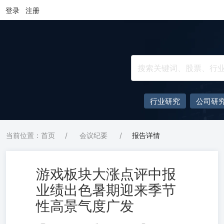
登录
注册
行业研究
公司研
当前位置：首页
/
会议纪要
/
报告详情
游戏板块大涨点评中报
业绩出色暑期迎来季节
性高景气度广发