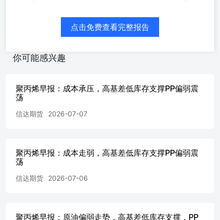
3.66%，连续十四周去库，处于近五年同期低位，产业链缓
冲库存稀缺。港口库存6.25万吨，环比下降0.64%，进口到
货平稳小幅去库。期现维持深度贴水格局，华东拉丝基差
点击免费查看完整报告
827元/吨，高基差持续筑牢底部。仅下游大规模集中补库或
行业集中检修能进一步扩张基差，若现货集中降价，基差快
速收敛将直接削弱托底逻辑。 结论：当前市场多空博弈清
你可能感兴趣
晰：霍尔木兹海峡突发航运风险推升原油地缘溢价，成本端
阶段性回暖拉动PP盘面低位反弹，但OPEC+增产、远期进
口与新增产能宽松逻辑未变；商业、港口同步去库叠加696
聚丙烯早报：成本承压，高基差低库存支撑PP偏弱震
元高位基差锁定大跌空间；下游淡季各细分开工全面低迷、
荡
需求疲软压制反弹高度。短期聚丙烯价格超跌后出现反弹，
信达期货
2026-07-07
但中长期整体弱势不改。 操作建议：PP2609合约整体偏弱
走势，操作上建议等待反弹无力后轻仓试空为主，做好止
损。 风险提示：1、中东地缘局势反复，原油价格大幅波
动。2、装置检修超预期，供应收缩加剧，库存持续去化。
聚丙烯早报：成本走弱，高基差低库存支撑PP偏弱震
3、下游需求超预期回暖，补库集中启动。 信达期货有限公
荡
司CINDAFUTURESCO.LTD杭州市萧山区钱江世纪城天人
信达期货
2026-07-06
大厦19-20楼邮编：311200 一、基差&价差 资料来源：钢联
信达期货研究所 资料来源：钢联信达期货研究所 资料来
源：钢联，信达期货研究所 资料来源：钢联，信达期货研
究所 二、供给 资料来源：钢联，信达期货研究所 资料来
聚丙烯早报：原油偏弱走势，高基差低库存支撑，PP
源：钢联，信达期货研究所 资料来源：钢联，信达期货研