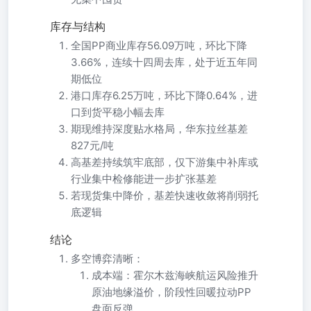
库存与结构
全国PP商业库存56.09万吨，环比下降
3.66%，连续十四周去库，处于近五年同
期低位
港口库存6.25万吨，环比下降0.64%，进
口到货平稳小幅去库
期现维持深度贴水格局，华东拉丝基差
827元/吨
高基差持续筑牢底部，仅下游集中补库或
行业集中检修能进一步扩张基差
若现货集中降价，基差快速收敛将削弱托
底逻辑
结论
多空博弈清晰：
成本端：霍尔木兹海峡航运风险推升
原油地缘溢价，阶段性回暖拉动PP
盘面反弹