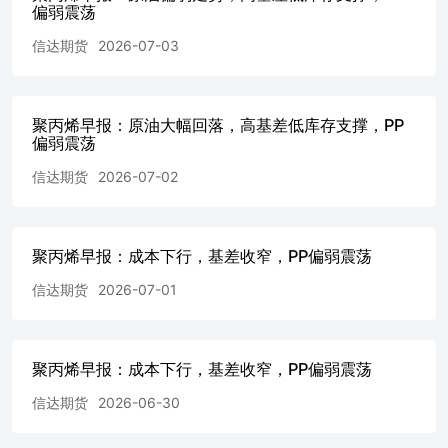
偏弱震荡
究所 三、需求 资料来源：钢联，信达期货研究所 资料来
源：钢联，信达期货研究所 资料来源：钢联，信达期货研
信达期货
2026-07-03
究所 资料来源：钢联，信达期货研究所 资料来源：钢联，
信达期货研究所 资料来源：钢联，信达期货研究所 四、库
存 资料来源：钢联，信达期货研究所 资料来源：钢联，信
聚丙烯早报：原油大幅回落，高基差低库存支撑，PP
达期货研究所 资料来源：钢联，信达期货研究所 资料来
偏弱震荡
源：钢联，信达期货研究所 五、生产利润 资料来源：钢
联，信达期货研究所 资料来源：钢联，信达期货研究所 资
信达期货
2026-07-02
料来源：钢联，信达期货研究所 资料来源：钢联，信达期
货研究所 资料来源：钢联，信达期货研究所 免责声明 本报
告由信达期货有限公司（以下简称“信达期货”）制作及发
布。 本公司已取得期货交易咨询业务资格，交易咨询业务
聚丙烯早报：成本下行，基差收窄，PP偏弱震荡
资格：证监许可【2011】1445号。 本研究报告是基于本公
信达期货
2026-07-01
司认为可靠的且目前已公开的信息撰写，本公司力求但不保
证该信息的准确性和完整性，因此任何人不得对本报告所载
的信息、观点以及数据的准确性、可靠性、时效性及完整性
产生任何依赖，且信达期货不对因使用此报告及所载材料而
聚丙烯早报：成本下行，基差收窄，PP偏弱震荡
造成的损失承担任何责任。本报告不应取代个人的独立判
断。本报告仅反映编写人的不同设想、见解及分析方法。同
信达期货
2026-06-30
时，本公司不保证文中观点或陈述不会发生任何变更，在不
同时期，本公司可发出与本报告所载资料、意见及推测不一