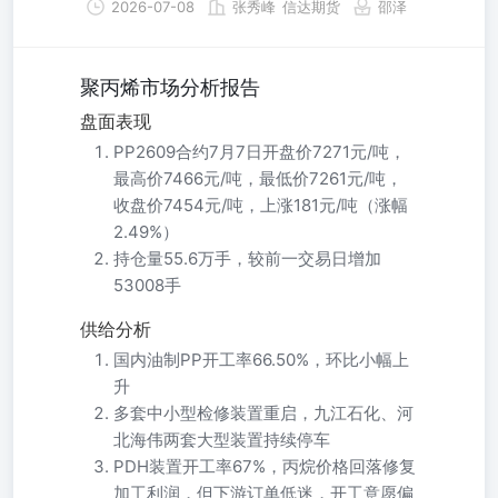
2026-07-08
张秀峰
信达期货
邵泽
聚丙烯市场分析报告
盘面表现
PP2609合约7月7日开盘价7271元/吨，
最高价7466元/吨，最低价7261元/吨，
收盘价7454元/吨，上涨181元/吨（涨幅
2.49%）
持仓量55.6万手，较前一交易日增加
53008手
供给分析
国内油制PP开工率66.50%，环比小幅上
升
多套中小型检修装置重启，九江石化、河
北海伟两套大型装置持续停车
PDH装置开工率67%，丙烷价格回落修复
加工利润，但下游订单低迷，开工意愿偏