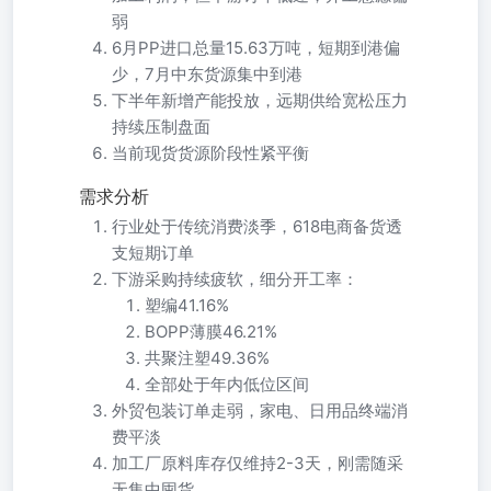
弱
6月PP进口总量15.63万吨，短期到港偏
少，7月中东货源集中到港
下半年新增产能投放，远期供给宽松压力
持续压制盘面
当前现货货源阶段性紧平衡
需求分析
行业处于传统消费淡季，618电商备货透
支短期订单
下游采购持续疲软，细分开工率：
塑编41.16%
BOPP薄膜46.21%
共聚注塑49.36%
全部处于年内低位区间
外贸包装订单走弱，家电、日用品终端消
费平淡
加工厂原料库存仅维持2-3天，刚需随采
无集中囤货