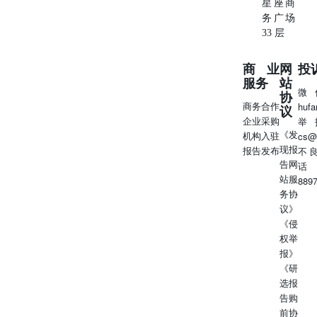
星座商
务广场
33 层
商业
网
投
服务
站
微
协
商务合作
huf
议
企业采购
举
《发
机构入驻
cs@
现报
报告发布
不
告网
话
站服
889
务协
议》
《侵
权举
报》
《研
选报
告购
前协