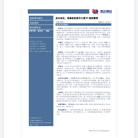
期货研究报告 2026年7月8日 商品研究 报告内容摘要: 走势
评级：聚丙烯——看空 张秀峰—化工研究员从业资格证
号：Z0011152投资咨询证号：F0289189联系电话：0571-
28132619邮箱：zhangxiufeng@cindasc.com 盘面：PP2609
合约7月7日开盘价为7271元/吨，最高价7466元/吨，最低价
7261元/吨，收盘价为7454元/吨，较前一交易日上涨181元/
吨，较上一日涨幅2.49%；持仓量为55.6万手，较前一交易
日增加53008手。 供给：国内油制PP开工66.50%，环比小
幅上行，多套中小型检修装置集中重启，九江石化、河北海
伟两套大型装置仍持续停车。PDH装置开工67%，丙烷价格
回落修复加工利润，但下游订单低迷，企业主动提升开工意
愿偏弱。6月PP进口总量15.63万吨，短期到港偏少，7月中
东货源集中到港，叠加下半年新增产能投放，远期供给宽松
压力持续压制盘面，当前现货货源阶段性紧平衡。 需求：
行业处于传统消费淡季，618电商备货透支短期订单，下游
采购持续疲软。周度细分开工：塑编41.16%、BOPP薄膜
46.21%、共聚注塑49.36%，全部处于年内低位区间。外贸
包装订单走弱，家电、日用品终端消费平淡，加工厂原料库
存仅维持2-3天，刚需随采无集中囤货，需求端无利多驱
动。 库存与结构：全国PP商业库存56.09万吨，环比下降