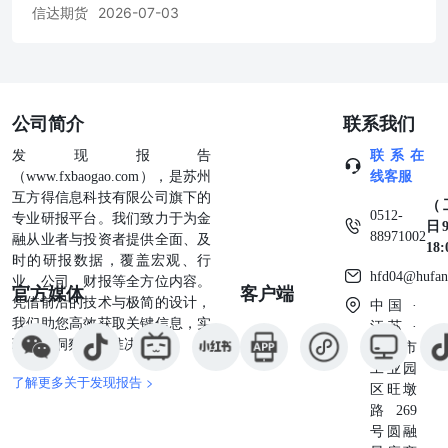
由 信 达 证 券 股 份 有限 公 司 全 资 控 股 ， 注 册 资 本6
信达期货
2026-07-03
亿 元 人 民 币 ， 是 国 内 规 范 化 、 信 誉 高 的 大型 期
货 公 司之 一 。公 司 现 为中国金融期货交易所全面结 算
会 员 单位 ，为 上 海 期 货 交 易 所 、郑 州 商 品 交易 所
、大 连 商品 交 易 所 全 权 会 员单 位 ，为 中 国 证 券 业
协 会 观 察 员 、上 海 国 际 能 源 交 易 中 心 会 员 、中
公司简介
联系我们
国 证 券 投 资 基 金业协 会 观 察 会 员 。 【 全 国 分 支
机 构 】
发现报告
联系在
（www.fxbaogao.com），是苏州
线客服
互方得信息科技有限公司旗下的
（
0512-
专业研报平台。我们致力于为金
日9
88971002
融从业者与投资者提供全面、及
18
时的研报数据，覆盖宏观、行
hfd04@hufan
业、公司、财报等全方位内容。
官方媒体
客户端
凭借前沿的技术与极简的设计，
中国 ·
我们助您高效获取关键信息，实
江苏 ·
现深度洞察与精准决策。
苏州市
工业园
了解更多关于发现报告 >
区旺墩
路269
号圆融