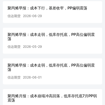
致的报告。 此报告所载的全部内容仅作参考之用。此报告
聚丙烯早报：成本下行，基差收窄，PP偏弱震荡
的内容不构成对任何人的投资建议，且信达期货不会因接收
人收到此报告而视其为客户。 如果在任何国家或地区管辖
信达期货
2026-06-29
范围内，本报告内容或其适用与任何政府机构、监管机构、
自律组织或者清算机构的法律、规则或规定内容相抵触，或
者信达期货未被授权在当地提供这种信息或服务，那么本报
告的内容并不意图提供给这些地区的个人或组织，任何个人
聚丙烯早报：成本走弱，低库存托底，PP高位偏弱震
或组织也不得在当地查看或使用本报告。本报告所载的内容
荡
并非适用于所有国家或地区或者适用于所有人。 除非另有
信达期货
2026-05-29
说明，信达期货拥有本报告的版权和/或其他相关知识产
权。未经信达期货有限公司事先书面许可，任何单位或个人
不得以任何方式复制、转载、引用、刊登、发表、发行、修
改、翻译此报告的全部或部分材料、内容。除非另有说明，
聚丙烯早报：成本走弱，低库存托底，PP高位偏弱震
本报告中使用的所有商标、服务标记及标记均为信达期货所
荡
有或经合法授权被许可使用的商标、服务标记及标记。未经
信达期货或商标所有权人的书面许可，任何单位或个人不得
信达期货
2026-06-01
使用该商标、服务标记及标记。 【 信 达 期 货 简 介 】 信
达 期 货 有 限 公 司是专营 国内期货业 务的有 限 责 任 公
司 ， 系 经 中 国 证 券 监 督 管 理 委 员 会 核 发 《 经 营
聚丙烯月报：成本崩塌冲高回落，低库存托底7月PP弱
期货 业 务 许 可 证 》，浙江省工商行政管理局核 准 登 记
震荡
注 册（ 统 一 社 会 信 用 代 码 ：913300001000226378），