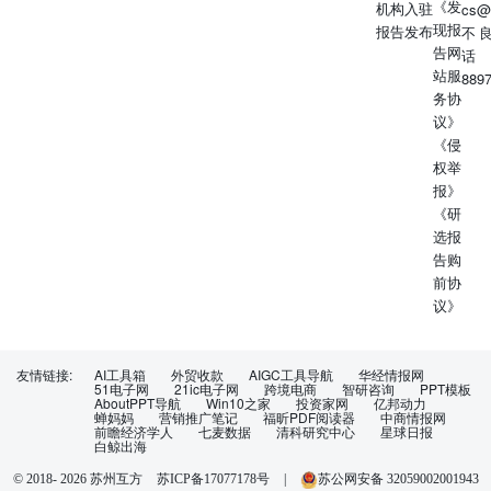
《发
机构入驻
cs@
现报
报告发布
不
告网
话
站服
889
务协
议》
《侵
权举
报》
《研
选报
告购
前协
议》
友情链接:
AI工具箱
外贸收款
AIGC工具导航
华经情报网
51电子网
21ic电子网
跨境电商
智研咨询
PPT模板
AboutPPT导航
Win10之家
投资家网
亿邦动力
蝉妈妈
营销推广笔记
福昕PDF阅读器
中商情报网
前瞻经济学人
七麦数据
清科研究中心
星球日报
白鲸出海
苏ICP备17077178号
|
苏公网安备 32059002001943
© 2018-
2026
苏州互方