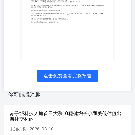
的SaaS商业模式。 定价模式转移：从线性的”人头费”转向
指数级的”Token消耗费”，收入天花板被彻底打开。
Snowflake：AI客户ARPU是传统客户的3倍，CortexAI数据
平台按查询量收费，Q1AI相关收入同比+200%，剩余履约
义务$92.1亿（+38%YoY） #逻辑2：AIagent带动软件行业
——黄仁勋的”AgenticAI”范式转移黄仁勋核心判断：AI正
在从生成内容进入完成工作的Agent时代，Agent是”大脑”，
软件是Agent的” 手脚、眼睛和免疫系统”。 之前市场担心大
脑替代手脚，现在发现大脑需要更多、更专业的手脚。 英
伟达发布RTXSparkAIPC芯片，专门为本地运行Agent设计，
微软Windows原生支持Agent沙箱。 #逻辑3：AIInfra需求大
增——从”炒硬件”到”炒持续消耗的软件”硬件是一次性投
点击免费查看完整报告
入，软件是持续消耗：每跑1个Token都要消耗数据存储、查
询、监控、安全服务，软件毛利率更高，AIInfra软件毛利
率70-80%。 Snowflake企业数据量同比+150%，AI驱动的查
你可能感兴趣
询量占比从10%升至40%。 优选已经有明确AI收入兑现、
商业模式转型成功的公司：（1）美图公司：2026Q1生产力
应用收入同比增长45.4%，占影像收入的18%。 用户AI算力
赤子城科技入通首日大涨10稳健增长小而美低估值出
点消费总额2026年3月较2025年12月仅三个月整体增长
海社交标的
59%，其中开拍增长360%，Agent产品RoboNeo增长316%，
未知机构
2026-03-10
美图设计室增长107%。 预计26/27年净利润14/18亿，对应