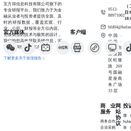
互方得信息科技有限公司旗下的
（
0512-
专业研报平台。我们致力于为金
日9
88971002
融从业者与投资者提供全面、及
18
时的研报数据，覆盖宏观、行
hfd04@hufan
业、公司、财报等全方位内容。
官方媒体
客户端
凭借前沿的技术与极简的设计，
中国 ·
我们助您高效获取关键信息，实
江苏 ·
现深度洞察与精准决策。
苏州市
工业园
了解更多关于发现报告 >
区旺墩
路269
号圆融
星座商
务广场
33 层
商业
网
投
服务
站
微
协
商务合作
huf
议
企业采购
举