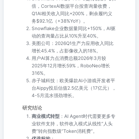
倍，CortexAI数据平台按查询量收费，
Q1AI相关收入同比+200%，剩余履约义
务$92.1亿（+38%YoY）。
Snowflake企业数据量同比+150%，AI驱
动的查询量占比从10%升至40%。
美图公司：2026Q1生产力应用收入同比
增长45.4%，占影像收入的18%。
用户AI算力点消费总额2026年3月较
2025年12月增长59%，RoboNeo增长
316%。
赤子城科技：欧美爆款AI小游戏开发者平
台Aippy投后估值2.5亿美元（17亿元），
4-5月流水强劲增长。
研究结论
商业模式转型
：AI Agent时代需要更多专
业软件支持，软件收入模式从线性“人头
费”转向指数级“Token消耗费”。
优选标的
：