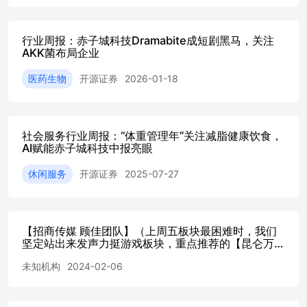
PE为16/13倍。 （2）赤子城科技：最新欧美爆款AI小游戏
开发者平台Aippy投后估值达到2.5亿美元（约合17亿元人民
币），再度验证公司爆款研发能力。 4月、5月公司流水持
行业周报：赤子城科技Dramabite成短剧黑马，关注
续强劲增长，中东战争影响近似于无。 预计26/27年净利润
AKK菌布局企业
12/15亿，对应PE为9/7倍。
医药生物
开源证券
2026-01-18
社会服务行业周报：“体重管理年”关注减脂健康饮食，
AI赋能赤子城科技中报亮眼
休闲服务
开源证券
2025-07-27
【招商传媒 顾佳团队】（上周五板块最困难时，我们
坚定站出来发声力挺游戏板块，重点推荐的【昆仑万
维】【恺英网络】【神州泰岳】【吉比特】【完美世
未知机构
2024-02-06
界】等近期持续大涨，我们这个位置继续坚定看好游戏
板块，我们的核心逻辑主要是以下四点