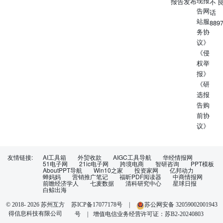
现报
报告发布
不
告网
话
站服
889
务协
议》
《侵
权举
报》
《研
选报
告购
前协
议》
友情链接:
AI工具箱
外贸收款
AIGC工具导航
华经情报网
51电子网
21ic电子网
跨境电商
智研咨询
PPT模板
AboutPPT导航
Win10之家
投资家网
亿邦动力
蝉妈妈
营销推广笔记
福昕PDF阅读器
中商情报网
前瞻经济学人
七麦数据
清科研究中心
星球日报
白鲸出海
苏ICP备17077178号
|
苏公网安备 32059002001943
© 2018-
2026
苏州互方
得信息科技有限公司
号
|
增值电信业务经营许可证：苏B2-20240803