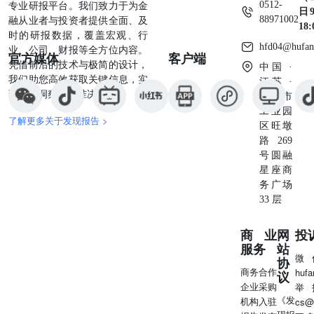
0512-
专业研报平台。我们致力于为金
日9
88971002
融从业者与投资者提供全面、及
18
时的研报数据，覆盖宏观、行
hfd04@hufan
业、公司、财报等全方位内容。
官方媒体
客户端
凭借前沿的技术与极简的设计，
中国 ·
我们助您高效获取关键信息，实
江苏 ·
现深度洞察与精准决策。
苏州市
工业园
了解更多关于发现报告 >
区旺墩
路269
号圆融
星座商
务广场
33 层
商业
网
投
服务
站
微
协
商务合作
huf
议
企业采购
举
《发
机构入驻
cs@