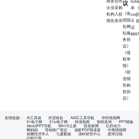
商务合作
huf
议
企业采购
举
《发
机构入驻
cs@
现报
报告发布
不
告网
话
站服
889
务协
议》
《侵
权举
报》
《研
选报
告购
前协
议》
友情链接:
AI工具箱
外贸收款
AIGC工具导航
华经情报网
51电子网
21ic电子网
跨境电商
智研咨询
PPT模板
AboutPPT导航
Win10之家
投资家网
亿邦动力
蝉妈妈
营销推广笔记
福昕PDF阅读器
中商情报网
前瞻经济学人
七麦数据
清科研究中心
星球日报
白鲸出海