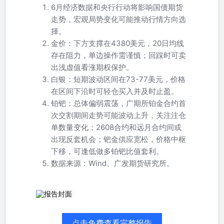
6月经济数据和央行行动将影响国债期货
走势，宏观局势变化可能推动行情方向选
择。
金价：下方支撑在4380美元，20日均线
存在阻力，单边操作需谨慎；回踩时可卖
出浅虚值看涨期权保护。
白银：短期波动区间在73-77美元，价格
在区间下沿时可轻仓买入并及时止盈。
铂钯：总体偏弱震荡，广期所铂金合约首
次交割期间走势可能波动上升，关注注仓
单数量变化；2608合约和远月合约间或
出现反套机会；钯金供应宽松，价格中枢
下移，可逢低做多铂钯比值套利。
数据来源：Wind、广发期货研究所。
国债期货价差日报 2026年6月3日 免高声品 贵金属期现日报
设资咨询业务资格：证监许可【2011】1292号2026年6月3日
叶倩宁Z0016628 *6月随若各国一系列经济数据公布将进一
点击免费查看完整报告