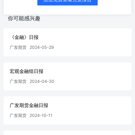
步反映通胀影响经济运行的真实情况，而央行将有更明确的
行动指引，宏观局势的变化可能带动行情摆脱区间压制做出
方向选择，美伊局势扰动金价波动反复，下方阶段支撑在
你可能感兴趣
4380美元，不确定性下当价格在20日均线存在阻力单边操作
需谨慎，金价回踩时则可卖出浅虚值看涨期权进行保护；
★白银走势跟随黄金偏弱震荡，短期波动区间在73-77美
《金融》日报
元，策略上当价格在波动区间下沿时可择机轻仓买入并及时
止盈： ★铂钯总体维持偏弱震荡，广期所铂金合约首次交
广发期货
2024-05-29
割期间走势波动可能上升，建议关注注仓单数量变化，2608
合约和远月合约之间价差在8月仓单集中注销的预期下或出
现反套机会，钯金在供应相对宽松情况下表现弱于铂金价格
宏观金融组日报
中枢将进一步下移，可逢低做多铂钯比值套利。 数据来
源：Wind、广发期货研究所。请仔细阅读报告尾端免责声
广发期货
2024-04-30
明。 免责声明本报告 发期货持定言户及其他专业人士，版
权归广发期货所有，未经广发期货书面授权，任何人不得对
本报告进行任何形式的发布、复制。如引用、刊发，需注明
出处为广发期货 广发期货有限公司提醒广大投资者：期市
广发期货金融日报
有风险入市需谨慎！ 知识图强，求实奉献，客户至上，今
广发期货
2024-10-11
合作共赢