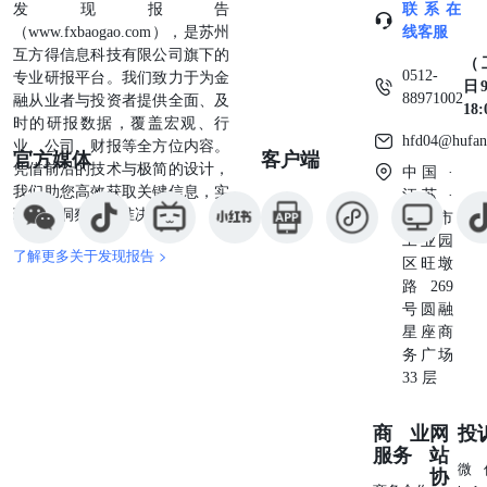
发现报告
联系在
（www.fxbaogao.com），是苏州
线客服
互方得信息科技有限公司旗下的
（
0512-
专业研报平台。我们致力于为金
日9
88971002
融从业者与投资者提供全面、及
18
时的研报数据，覆盖宏观、行
hfd04@hufan
业、公司、财报等全方位内容。
官方媒体
客户端
凭借前沿的技术与极简的设计，
中国 ·
我们助您高效获取关键信息，实
江苏 ·
现深度洞察与精准决策。
苏州市
工业园
了解更多关于发现报告 >
区旺墩
路269
号圆融
星座商
务广场
33 层
商业
网
投
服务
站
微
协