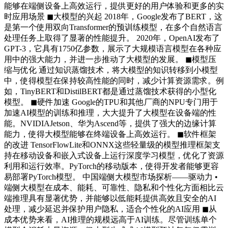
能够在端侧设备上高效运行，提供更好的用户体验和更多的实
时应用场景 ◼大模型的兴起 2018年，Google发布了BERT，这
是第一个使用双向Transformer的预训练模型，在多个自然语言
处理任务上取得了显著的性能提升。 2020年，OpenAI发布了
GPT-3，它具有1750亿参数，展示了大规模语言模型在各种应
用中的强大能力，并进一步推动了大模型的发展。 ◼模型压
缩与优化 通过知识蒸馏技术，将大模型的知识转移到小模型
中，使得模型在保持较高性能的同时，减少计算资源需求。例
如，TinyBERT和DistilBERT都是通过蒸馏技术获得的小型化
模型。 ◼硬件加速 Google的TPU和其他厂商的NPU专门用于
加速AI模型的训练和推理，大大提升了大模型在设备端的性
能。NVIDIAJetson、华为Ascend等，提供了强大的边缘计算
能力，使得大模型能够在终端设备上高效运行。 ◼软件框架
的改进 TensorFlowLite和ONNX这些轻量级的模型推理框架支
持在移动设备和嵌入式设备上运行深度学习模型，优化了资源
利用和运行效率。PyTorch的移动版本，使得开发者能够更容
易部署PyTorch模型。 中国端侧大模型市场探析——驱动力 •
端侧大模型在成本、能耗、可靠性、隐私和个性化方面相比云
端推理具有显著优势，并能够以低能耗提供高效且安全的AI
处理，减少延迟并保护用户隐私，适合个性化的AI应用 ◼从
成本优势来看，AI推理的规模远高于AI训练。尽管训练单个