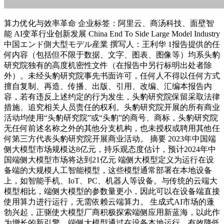
算力优化与效率革命 企业标签：阿里云、商汤科技、面壁智
能 AI变革行业创新发展 China End To Side Large Model Industry
中国エンド側大型モデル産業 撰写人：王利华 1报告提供的任
何内容（包括但不限于数据、文字、图表、图像等）均系头豹
研究院独有的高度机密性文件（在报告中另行标明出处者除
外）。未经头豹研究院事先书面许可，任何人不得以任何方式
擅自复制、再造、传播、出版、引用、改编、汇编本报告内
容，若有违反上述约定的行为发生，头豹研究院保留采取法律
措施、追究相关人员责任的权利。头豹研究院开展的所有商业
活动均使用“头豹研究院”或“头豹”的商号、商标，头豹研究院
无任何前述名称之外的其他分支机构，也未授权或聘用其他任
何第三方代表头豹研究院开展商业活动。 摘要 2023年中国端
侧大模型市场规模达8亿元，持乐观态度估计，预计2024年中
国端侧大模型市场将达到21亿元 端侧大模型定义为运行在设
备端的大规模人工智能模型，这些模型通常部署在本地设备
上，如智能手机、IoT、PC、机器人等设备。与传统的云端大
模型相比，端侧大模型的参数量更小，因此可以在设备端直接
使用算力进行运行，无需依赖云端算力。 生成式AI市场的蓬
勃兴起，正驱使大模型厂商积极探索端侧应用新蓝海，以此作
为增长的新引擎。端侧大模型通过在设备本地运行，有效降低