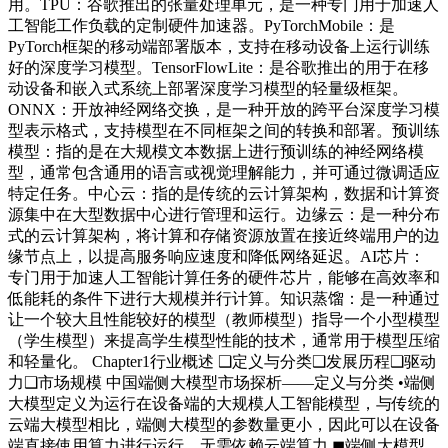
用。TPU：谷歌推出的张量处理单元，是一种专门用于加速人
工智能工作负载的定制硬件加速器。PyTorchMobile：是
PyTorch框架的移动端部署版本，支持在移动设备上运行训练
好的深度学习模型。TensorFlowLite：是谷歌推出的用于在移
动设备和嵌入式系统上部署深度学习模型的轻量级框架。
ONNX：开放神经网络交换，是一种开放的跨平台深度学习模
型表示格式，支持模型在不同框架之间的转换和部署。预训练
模型：指的是在大规模文本数据上进行预训练的神经网络模
型，通常包含通用的语言或视觉理解能力，并可通过微调适应
特定任务。中心云：指的是传统的云计算架构，数据和计算资
源集中在大型数据中心进行管理和运行。边缘云：是一种分布
式的云计算架构，将计算和存储资源放置在接近终端用户的边
缘节点上，以提高服务响应速度和降低网络延迟。AI芯片：
专门用于加速人工智能计算任务的硬件芯片，能够在高效率和
低能耗的条件下进行大规模并行计算。知识蒸馏：是一种通过
让一个较大且性能较好的模型（教师模型）指导一个小型模型
（学生模型）来提高学生模型性能的技术，通常用于模型压缩
和轻量化。 Chapter1行业概述 ❑定义与分类❑发展历程❑驱动
力❑市场规模 中国端侧大模型市场探析——定义与分类 •端侧
大模型定义为运行在设备端的大规模人工智能模型，与传统的
云端大模型相比，端侧大模型的参数量更小，因此可以在设备
端直接使用算力进行运行，无需依赖云端算力 ◼端侧大模型