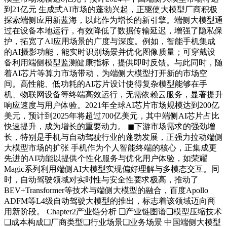
到21亿元 生成式AI市场的蓬勃兴起，正驱使大模型厂商积极
探索端侧应用新蓝海，以此作为增长的新引擎。端侧大模型通
过在设备本地运行，有效降低了数据传输延迟，增强了隐私保
护，拓宽了AI应用场景的广度与深度。例如，智能手机集成
的AI摄影功能，能实时识别场景并优化图像质量；可穿戴设
备利用端侧模型监测健康指标，提供即时反馈。与此同时，随
着AI芯片等算力市场带动，为端侧大模型打开新的市场空
间。高性能、低功耗的AI芯片设计使得复杂模型能够在手
机、物联网设备等终端高效运行，无需依赖云服务，显著提升
响应速度与用户体验。2021年全球AI芯片市场规模达到200亿
美元，预计到2025年将超过700亿美元，其中端侧AI芯片占比
快速提升，成为增长的重要动力。 ◼下游市场需求的强劲增
长，特别是手机与自动驾驶行业的蓬勃发展，正强力拉动端侧
大模型市场的扩张 手机作为个人智能终端的核心，正集成更
先进的AI功能以提供个性化服务与优化用户体验，如荣耀
Magic系列利用端侧AI大模型实现偏好理解与多模态交互。同
时，自动驾驶领域对实时性与安全性要求极高，推动了
BEV+Transformer等技术与端侧大模型的融合，百度Apollo
ADFM等L4级自动驾驶大模型的推出，标志着该领域迈向商
用新阶段。 Chapter2产业链分析 ❑产业链图谱❑模型压缩技术
❑成本构成❑厂商类型❑行业场景❑业务场景 中国端侧大模型