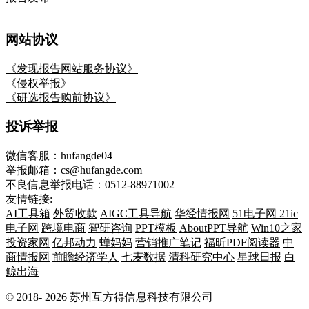
网站协议
《发现报告网站服务协议》
《侵权举报》
《研选报告购前协议》
投诉举报
微信客服：hufangde04
举报邮箱：cs@hufangde.com
不良信息举报电话：0512-88971002
友情链接:
AI工具箱
外贸收款
AIGC工具导航
华经情报网
51电子网
21ic
电子网
跨境电商
智研咨询
PPT模板
AboutPPT导航
Win10之家
投资家网
亿邦动力
蝉妈妈
营销推广笔记
福昕PDF阅读器
中
商情报网
前瞻经济学人
七麦数据
清科研究中心
星球日报
白
鲸出海
© 2018-
2026
苏州互方得信息科技有限公司