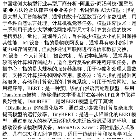
中国端侧大模型行业典型厂商分析 •阿里云•商汤科技•面壁智
能 ◆方法论及法律声明◆业务合作 名词解释 AI大模型：指的
是大型人工智能模型，通常由数十亿至数百亿个参数组成，用
于各种自然语言处理、计算机视觉等任务。模型压缩技术：是
一系列用于减少大型神经网络模型尺寸和计算复杂度的技术，
包括剪枝、量化、蒸馏等方法，旨在减少模型大小的同时保持
其性能。IoT设备：指的是物联网设备，通常具有较小的计算
能力和存储空间，但能够通过互联网进行通信和数据交换。
PC设备：个人计算机，如台式机、笔记本电脑等，通常具有
较高的计算和存储能力，适合运行复杂的应用程序和任务。数
据中心：指的是大规模的服务器集群，用于存储和处理大量数
据，支持云计算服务和网络应用。服务器：通常指的是提供网
络服务、存储和计算资源的计算机系统，可用于托管网站、应
用程序等。BERT：是一种预训练的自然语言处理模型，采用
Transformer架构，能够理解文本语境并在各种NLP任务中取得
良好性能。DistilBERT：是对BERT模型进行了蒸馏
（Distillation）的轻量化版本，通过减少参数和计算复杂度来
提高模型的运行效率。TinyBERT：是进一步轻量化的BERT模
型，通过更深入的模型压缩和优化来适应资源受限的环境，如
移动设备或物联网设备。JetsonAGX Xavier：高性能嵌入式系
统，具有GPU和AI计算能力，适用于边缘计算和深度学习应