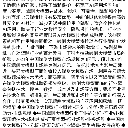
了数据传输延迟，增强了隐私保护，拓宽了AI应用场景的广
度与深度。 端侧大模型在成本、能耗、可靠性、隐私和个性
化方面相比云端推理具有显著优势，并能够以低能耗提供高效
且安全的AI处理，减少延迟并保护用户隐私，适合个性化的
AI应用。取决于行业对数据安全、隐私保护的需求、行业本
身智能设备的普及程度以及AI大模型技术的成熟度，这些因
素的相互作用和共同推动，端侧大模型将推动各行业智能化发
展的步伐。 与此同时，下游市场需求的强劲增长，特别是手
机与自动驾驶行业的蓬勃发展，正强力拉动端侧大模型市场的
扩张，2023年中国端侧大模型市场规模达8亿元，预计2024年
中国端侧大模型市场将达到21亿元。 依托技术实力和生态建
设，头部大模型厂商纷纷投入端侧大模型市场，利用在云端大
模型领域的技术优势，商汤商量、阿里通义以及面壁智能率先
在端侧大模型领域取得领先突破。 端侧大模型面临的行业壁
垒包括技术、硬件、数据、成本以及市场等方面，要求产业界
在技术创新、标准制定、生态建设和市场推广等方面进行深入
合作，以克服挑战，实现端侧大模型的广泛应用和落地。 研
究框架 ◆中国端侧大模型行业概述 •定义与分类•发展历程•驱
动力•市场规模 ◆中国端侧大模型行业产业链分析 •产业链•模
型压缩技术•成本构成•厂商类型•行业场景•业务场景 ◆中国端
侧大模型行业分析 •政策分析•行业壁垒•竞争格局•发展趋势 ◆