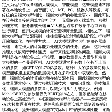
定义为运行在设备端的大规模人工智能模型，这些模型通常部
署在本地设备上，如智能手机、IoT、PC、机器人等设备。与
传统的云端大模型相比，端侧大模型的参数量更小，因此可以
在设备端直接使用算力进行运行，无需依赖云端算力。 模型
推理方式：服务器或云端 ◼AI大模型通常在数据中心或云端
进行训练，使用大规模的计算资源和海量数据。相比之下，端
侧大模型由于资源限制，往往需要在设计和训练阶段进行模型
压缩和优化。在推理方式上，AI大模型通常运行在服务器或
云端，通过强大的计算能力处理复杂的任务。然而，这种云端
推理方式依赖于网络连接，会带来延迟和隐私问题。端侧大模
型则是在本地设备上进行推理。 ◼参数量是AI大模型和端侧
大模型的一个显著区别。AI大模型通常具有数十亿甚至上百
亿的参数，如GPT-3的1,750亿参数。这种巨大的参数量使得大
模型能够捕捉复杂的数据模式并在多种任务中表现出色。然
而，端侧设备的计算能力和存储资源有限，因此端侧大模型的
参数量通常较小。通过模型压缩技术，如知识蒸馏、剪枝和量
化，端侧大模型的参数量可以减少到几百万或更少。例如，
MobileBERT的参数量仅为BERT的1/4左右，但依然能够在移
动设备上高效运行。 中国端侧大模型市场探析——发展历程
•AI大模型逐渐在技术、硬件和应用层面实现向端侧设备的迁
移和优化，提升端侧大模型在实际应用中的效率和性能，逐渐