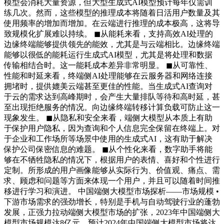
模型会消耗大量资源，但大型生成式AI模型预计每年仅需训
练几次。然而，这些模型的推理成本将随着日活用户数量及其
使用频率的增加而增加。在云端进行推理的成本极高，这将导
致规模化扩展难以持续。 ◼从能耗来看，支持高效AI处理的
边缘终端能够提供领先的能效，尤其是与云端相比。边缘终端
能够以很低的能耗运行生成式AI模型，尤其是将处理和数据
传输相结合时。这一能耗成本差异非常明显。 ◼从可靠性、
性能和时延来看，终端侧AI处理能够在云服务器和网络连接
拥堵时，提供媲美云端甚至更佳的性能。当生成式AI查询对
于云的需求达到高峰期时，会产生大量排队等待和高时延，甚
至出现拒绝服务的情况。向边缘终端转移计算负载可防止这一
现象发生。 ◼从隐私和安全来看，端侧大模型从本质上有助
于保护用户隐私，因为查询和个人信息完全保留在终端上。对
于企业和工作场所等场景中使用的生成式AI，这有助于解决
保护公司保密信息的难题。 ◼从个性化来看，数字助手将能
够在不牺牲隐私的情况下，根据用户的表情、喜好和个性进行
定制。所形成的用户画像能够从实际行为、价值观、痛点、需
求、顾虑和问题等方面来体现一个用户，并且可以随着时间推
移进行学习和演进。 中国端侧大模型市场探析——市场规模 •
下游市场需求的强劲增长，特别是手机与自动驾驶行业的蓬勃
发展，正强力拉动端侧大模型市场的扩张，2023年中国端侧大
模型市场规模达8亿元，预计2024年中国端侧大模型市场将达