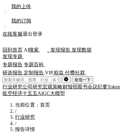
我的上传
我的订阅
在线客服
退出登录
回到首页
AI
搜索
发现报告
发现数据
发现专题
专题报告
专题百科
研选报告
定制报告
VIP
权益
付费社群
发现一下
行业研究
公司研究
宏观策略
财报
招股书
会议纪要
Token
低空经济
十五五
AIGC
大模型
当前位置：首页
/
行业研究
/
报告详情