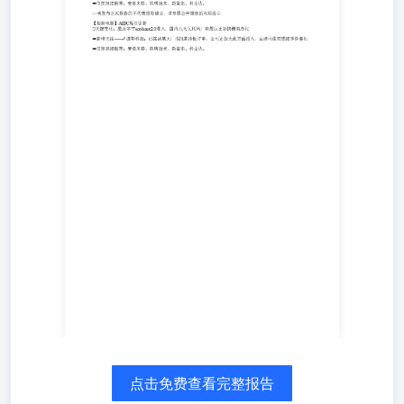
荐：麦格米特、锐明技术、新雷能、科士达。 ==未发布正
式报告的不代表投资建议，请参照公开报告的风险提示
【招商电新】AIDC观点更新关键变化：最近字节
seedance2.0 爆火，国内几大互联网厂商最近正加快模型迭
代 ➡新增关注——#捷邦科技：已接到某大厂成批量冷板订
单，公司正加大此方面投入，后续可能有连续事件催化➡依
然继续推荐：麦格米特、锐明技术、新雷能、科士达。
点击免费查看完整报告