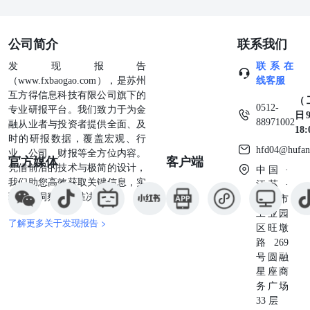
公司简介
联系我们
发现报告
联系在
（www.fxbaogao.com），是苏州
线客服
互方得信息科技有限公司旗下的
（
0512-
专业研报平台。我们致力于为金
日9
88971002
融从业者与投资者提供全面、及
18
时的研报数据，覆盖宏观、行
hfd04@hufan
业、公司、财报等全方位内容。
官方媒体
客户端
凭借前沿的技术与极简的设计，
中国 ·
我们助您高效获取关键信息，实
江苏 ·
现深度洞察与精准决策。
苏州市
工业园
了解更多关于发现报告 >
区旺墩
路269
号圆融
星座商
务广场
33 层