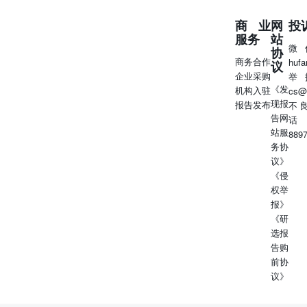
商业
网
投
服务
站
微
协
商务合作
huf
议
企业采购
举
《发
机构入驻
cs@
现报
报告发布
不
告网
话
站服
889
务协
议》
《侵
权举
报》
《研
选报
告购
前协
议》