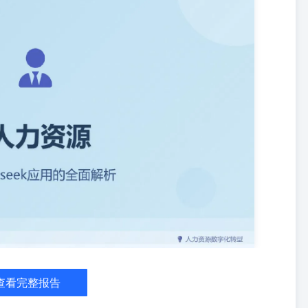
数字人微课、学习地图、能力模型 第五章：AI+文化建设使命愿景、价
试用期管理、劳动纠纷解决、离职调研、数字员工 第七章：AI+薪酬绩
的系统 AIGC定义 生成新内容的AI技术 火爆原因 ?创新应用场景 高效
在企业中变革工作方式 智能客服系统全渠道AI交互 流程自动化
 自动化日常行政流程 营销文案自动生成 多语言沟通能力 产品描述智能摆写
动生成 数据收集与分析自动化 自动升级复杂问题 流程监控与优化建议
？AI定义、AIGC定义、火爆原因、企业应用率例 第二章：提示词核心
面试招聘编制测算、JD编写、面试系统、庭主品牌 第四章：AI+培训发
章：AI+文化建设使命愿显、价值观考核、文化宜传、会议发言稿 第
、数字员工 第七章：AI+薪酬绩效OKR目标、绩效管理、新薪酬分
义 模拟人类智能的系统 AIGC定义 生成新内容的AI技术 火爆原因 智能
IGC技术如何在企业中变革工作方式 智能客服系统全渠道AI交互 流程
动响应 自动化日常行政流程 营销文案自动生成 多语言沟通能力 智能文档处
收集与分析自动化 数据报告自动生成 自动升级复杂问题 多媒体内容智
RF公式提问法 四大提问方式 指令式提问 角色扮演式提问 让A扮演特
向AI提出指示和要求，告诉AI要执行什么任务 模板式提问 示例式提
后完成类似任务 提供固定的结构框架，让A按照特定模板格式生成内容
算 国 基于业务需求和历史数据，智能预测人力需求 全自动面试系统 AI
生成品牌宣传内容，提升企业吸引力 招聘编制测算 A驱动的精准人力规
趋势分析 AI建模 人员预测 机器学习预测模型构建 人员流动趋势、高职率
查看完整报告
 基于多维数据分析，准确预测未来人力需求 基于任务采智能计算所需人
批流程，快速响应业务发展 编制报告生成自动生成详细规划与预算报告