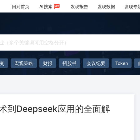
回到首页
AI
搜索
发现报告
发现数据
发现专
究
宏观策略
财报
招股书
会议纪要
Token
AIGC
大模型
术到Deepseek应用的全面解