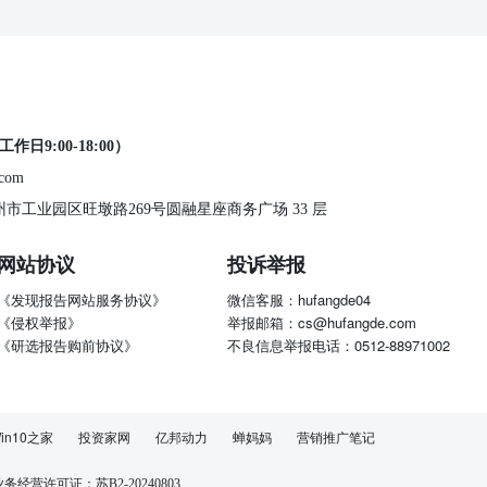
工作日9:00-18:00）
.com
 苏州市工业园区旺墩路269号圆融星座商务广场 33 层
网站协议
投诉举报
《发现报告网站服务协议》
微信客服：hufangde04
《侵权举报》
举报邮箱：cs@hufangde.com
《研选报告购前协议》
不良信息举报电话：0512-88971002
in10之家
投资家网
亿邦动力
蝉妈妈
营销推广笔记
经营许可证：苏B2-20240803