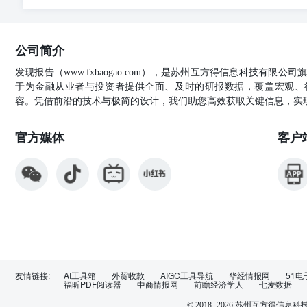
季节性调整 成本控制 考虑业务周期波动进行人员规划 优
描述生成 旨AI辅助JD编写优势 回AI生成的技术岗位J
趋势和行业热门技能 网某科技公司|9北京|25k-35k 
公司简介
用、高性能的用户体验益与技术方率设计，解决复杂技术
需求与产品愿赢持续优化代码质量，推动技术框架升级，
发现报告（www.fxbaogao.com），是苏州互方得信息科技有限
任职要求： 精准匹配 计算机相关专业本科及以上学历，3年以上
于为金融从业者与投资者提供全面、及时的研报数据，覆盖宏观、
TypeScript开发 智能调整关键问密魔，提高职位搜索
容。凭借前沿的技术与极简的设计，我们助您高效获取关键信息，实
分析D吸引力得分，预测简历投逆转化率和质量 技术岗位J
AI面试手册优势 占面试手册示例片段 基于岗位胜任力构
官方媒体
客户
的行为面试问题库 能力定义： 提供标准化面试评分量表
考、创新思维与决第能力。 定制化面试官提问技巧与沟通
个你经解决的最复杂的产品问题，你足如问分析和解决的?
先级？请举例说明 结构化问题库分类场景问题 >如单用户
标准： 能清断描述复杂问盟，展现系统性思者过程，提
问跟进技巧： 当候选人回善笼流时，可追问：“能否具体
的括果？ A可根据岗位自动生成完整面试评估体系 全自动
个性化能力测评邀请并进行智能分析评估 AI智能分析简
详细评估报告 智能面试言进行结构化视频面试，实时分析
频面试 AI虚拟面试育进行标准化面试，精准识别能力特质
友情链接:
AI工具箱
外贸收款
AIGC工具导航
华经情报网
51电
福昕PDF阅读器
中商情报网
前瞻经济学人
七麦数据
力 情绪情感识别 分析表情、语调变化，评估情绪稳定性
化契合度评分 雇主品牌建设 A赋能企业形象塑造与人才吸
© 2018-
2026
苏州互方得信息科