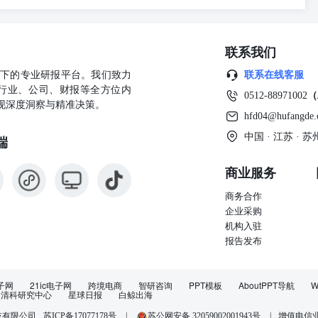
化人员配置，降低穴余与招聘成本 技术岗位JD编写 A驱动的精准职位
D示例 全栈开发工程师 市场敏感度 基于海量招聘数据，自动隔入最新技术
岗位职责： 候选人视角 负责公司核心产品的的后端开发与优化，打造高可
联系我们
难题，推动产品送代与创新与产品、设计团队累密协作，快速实现业务
保证系统稳定性 从求职者角度优化描述，凸显职位吸引力与发展空间
公司旗下的专业研报平台。我们致力
联系在线客服
全栈开发经验精通React/Vue等前端框架，熟系Node.js、
行业、公司、财报等全方位内
0512-88971002
（
暖光度和匹配精准度 AI自动添加技术热词并优化关键能力描述 效果测算 AI
现深度洞察与精准决策。
hfd04@hufangde
D智能优化效果 面试手册制作 AI辅助打造专业高效的面试评估体系
建专业化评估维度 产品经理岗位-问题解决能力评估 智能生成针对性强
中国 · 江苏 ·
端
与评估指标 有效识别、分析复杂问题并制定解决方的能力，包括系统思
话术 推荐面试问题： 自动生成面试反惯报告与候选人画像 >请描述一
商业服务
 办面试手册主要组成 >在资源有限的情况下，你如何权衡产品功能优
反债与数据分析结单相予盾，你会如何处理了 评分标准（1-5分） 5分
商务合作
出创新性解决方密并评估多种可能性有明确的决策依损和成功索例。 提
企业采购
说明你在这个问题中的独特重献？“或“这个解决方需产生了什么可量化
机构入驻
面试系统 A驱动的高效招聘面试流程 AI面试流程 能力评估 自动发送
报告发布
历与岗位匹配度，自动筛选高潜力候选人 多维度分析候选人表现，生成
表现 招聘经理审核A推荐，与高潜力候选人进行终面 核心功能 智能视
 语言分析系统 通过NLP技术分析候选人语言表达、逻辑思维与沟通能
子网
21ic电子网
跨境电商
智研咨询
PPT模板
AboutPPT导航
W
清科研究中心
星球日报
白鲸出海
与抗压能力 多维能力评估 基于面试表现生成专业能力、通用能力与文
引 AI应用场景 实施效果 视觉内容生成 基于公司文化关键词，生成一
苏ICP备17077178号
|
苏公网安备 32059002001943号
|
增值电信业务
技有限公司