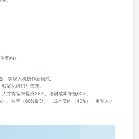
。
成本节约）。
I整合，实现人机协作新模式。
、智能化组织与管理。
、人才保留率提升38%、培训成本降低60%。
5x）、效率（60%提升）、成本节约（40%），重塑人才
析 目录 第一章：AIGC技术到底是什么？AI定义、AIGC定义、火爆原
问法、四大提问方式 第三章：AI+招聘面试招聘编制测兑、JD编写、面