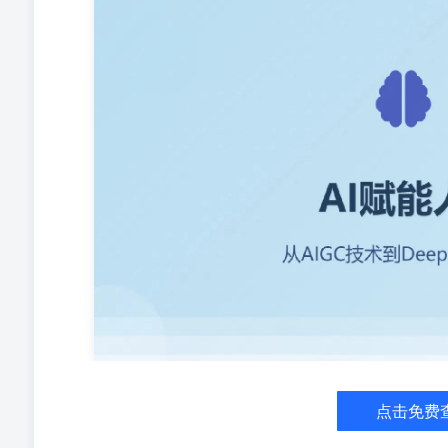
试系统、雇主品牌 第四章：AI+培训发展培训需求调研、
值观考核、文化宣传、会议发言稿 第六章：AI+员工关系
效 第一章：AIGC技术到底是什么？ AI定义 模拟人类智能
自动化处理 智能决策支持 企业应用案例 AIGC技术如何
RPA+AIGC 高效生产优质内容 24/7全天候自动响应
智能文档处理与分类 情感理解与个性化服务 数据报告自
多媒体内容智能创建 目录 第一章：AIGC技术到底是什么
方法RTRF公式提问法、四大提问方式 第三章：AI+招聘
展培训需求调研、数字人微课、学习地国、能力模型 第五
六章：AI+员工关系试用期管理、劳动纠纷解决、离职调研
析、Excel白动化 第一章：AIGC技术到底是什么？ AI定
决策支持 高效自动化处理 创新应用场景 企业应用案例 A
自动化RPA+AIGC 高效生产优质内容 24/7全天候自
理与分类 产品描述智能撰写 情感理解与个性化服务 数据
能创建 流程监控与优化建议 第二章：提示词核心方法 RT
定角色，从该角色视角出发回答问题或执行任务 直接明确地
问 提供具体示例，让A/理解所需的输出形式和风格，然
AI+招聘面试 让AI成为招聘团队的超级助手 招聘编制测
辅助筛选简历与初步面试，提高效率 雇主品牌建设 智能
划 ?A招聘编制测算流程 预算优化招聘成本与ROI分析 
点击免费
预测 岗位数量与分布计算 核心优势 功能特点 精准预测
力 智能评估部门人员配置合理性 高效决策 缩短编制审