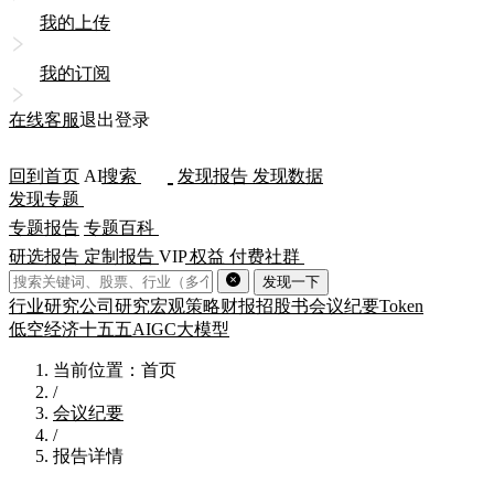
我的上传
我的订阅
在线客服
退出登录
回到首页
AI
搜索
发现报告
发现数据
发现专题
专题报告
专题百科
研选报告
定制报告
VIP
权益
付费社群
发现一下
行业研究
公司研究
宏观策略
财报
招股书
会议纪要
Token
低空经济
十五五
AIGC
大模型
当前位置：首页
/
会议纪要
/
报告详情