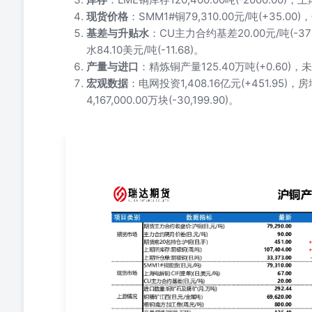
现货价格
：SMM1#铜79,310.00元/吨(+35.00)
基差与升贴水
：CU主力合约基差20.00元/吨(-37
水84.10美元/吨(-11.68)。
产量与进口
：精炼铜产量125.40万吨(+0.60)，未锻
宏观数据
：电网投资1,408.16亿元(+451.95)，
4,167,000.00万块(-30,199.90)。
沪铜产业日报2025/6/11 项目类别 数据指标 最新 环比 
约隔月价差(日,元/吨)期货前20名持仓:沪铜(日,手)上期所库
79,290.0090.00451.00107,404.0033,373.00 +410.00
量:沪铜(日,手)LME铜:库存(日,吨)LME铜:注销仓单(日,吨) 9,725.0
-31.50↓+838.00↑-2000.00↓-1025.00↓ 现货市场 S
吨) 79,310.0067.0020.00 +35.00↑0.00-375.00
美元/吨) 79,350.0044.0084.10 +55.00↑-7.00↓
方加工费(周,元/吨) 292.4469,620.00800.00 +53.13
粗铜:北方加工费(周,元/吨) -43.2970,320.00750.00 +0
出厂价:硫酸(98%):江西铜业(日,元/吨) 125.40 41.82 570
上海(日,元/吨)废铜:2#铜(94-96%):上海(日,元/吨) 427,000.00 
材(月,万吨)房地产开发投资完成额:累计值(月,亿元) 208.1027,