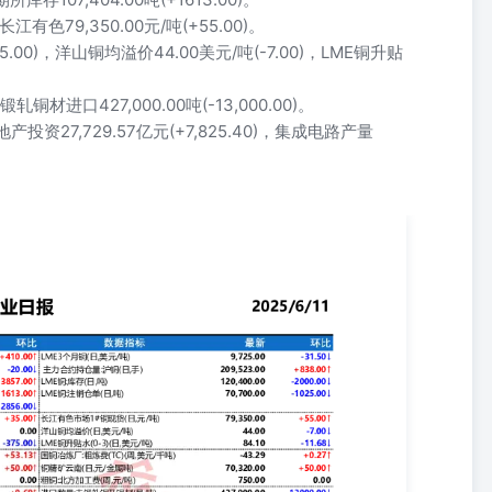
，长江有色79,350.00元/吨(+55.00)。
5.00)，洋山铜均溢价44.00美元/吨(-7.00)，LME铜升贴
轧铜材进口427,000.00吨(-13,000.00)。
房地产投资27,729.57亿元(+7,825.40)，集成电路产量
数据指标 最新 环比 期货市场 期货主力合约收盘价:沪铜(日,元/吨)主力合
存:阴极铜(周,吨)上期所仓单:阴极铜(日,吨)
↑-20.00↓+3857.00↑+1613.00↑-2856.00↓ LME3个月铜(日,美元/吨)主力合约持仓
0209,523.00120,400.0070,700.00
MM1#铜现货(日,元/吨)上海电解铜:CIF(提单)(日,美元/吨)CU主力合约基差(日,元/
↓ 长江有色市场1#铜现货(日,元/吨)洋山铜均溢价(日,美元/吨)LME铜升贴水(0-3)(日,
-11.68↓ 上游情况 进口数量:铜矿石及精矿(月,万吨)铜精矿江西(日,元/金属吨)粗铜:南
↑+50.00↑0.00 国铜冶炼厂:粗炼费(TC)(周,美元/千吨)铜精矿云南(日,元/金属吨)
.27↑+50.00↑0.00 产业情况 产量:精炼铜(月,万吨)库存:铜:社会库存(周,万吨)
.00 +0.60↑+0.43↑0.00 进口数量:未锻轧铜及铜材(月,吨)废铜:1#光亮铜线:
55,790.0067,400.00 -13000.00↓+300.00↑+250.00↑ 下游及应用 产量:铜
729.57 -4.42↓+7825.40↑ 电网基本建设投资完成额:累计值(月,亿元)