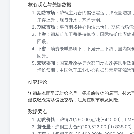
核心观点与关键数据
期货市场
：沪铜主力合约偏强震荡，持仓量增加，
库存上升，现货升水，基差走弱。
期权市场
：平值期权持仓购沽比为1，期权市场
上游
：铜精矿加工费保持低位，国际精矿供应偏
回暖。
下游
：消费淡季影响下，下游开工下滑，国内铜
回升。
宏观要闻
：国家发改委等六部门发布改善民生政
增长预期，中国汽车工业协会数据显示新能源汽
研究结论
沪铜基本面呈现供给充足、需求略收敛的局面。技术面
建议轻仓震荡偏强交易，注意控制节奏及风险。
数据要点
期货价格
：沪铜79,290.00元/吨(+410.00)，LME
持仓量
：沪铜主力合约209,523.00手(+838.00)，
库存
：LME铜库存120,400.00吨(-2000.00)，上期