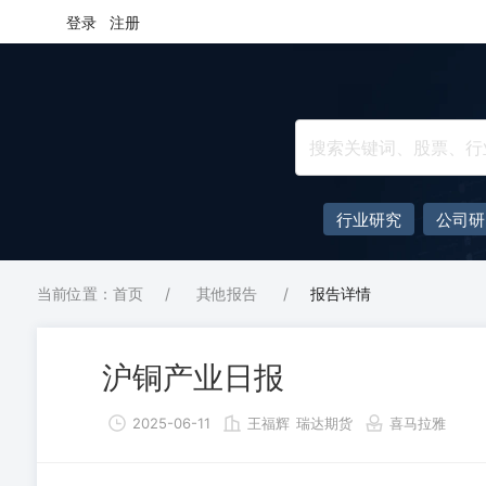
登录
注册
行业研究
公司研
当前位置：首页
/
其他报告
/
报告详情
沪铜产业日报
2025-06-11
王福辉
瑞达期货
喜马拉雅