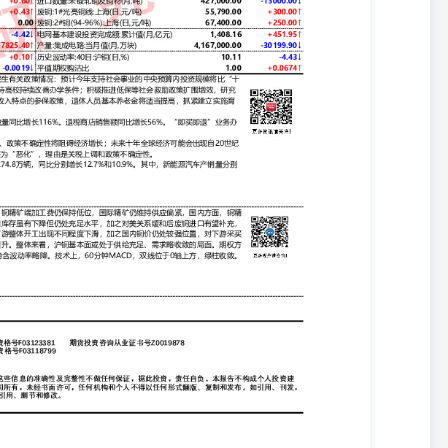
+451.95↑-30199.90↓ 期权情况 历史波动率:20日:沪铜(日,%)当月平值IV隐含
日:沪铜(日,%)平值期权购沽比 10.11 1.00 -4.43↓+0.0674↑ 行业消息 1、国
障和改善民生有关政策情况：预计今年支持社会事业的中央预算内投资
内投资和超长期特别国债，支持高校持续改善办学条件；积极推进低保等
助的政策措施；研究制定更适合新就业方式和收入特点的参保政策，退
度。2、税务总局：离境退税政策措施实施首月，全国税务部门办理离
。“即买即退”业务办理数量同比增长32倍，销售额同比增长50倍。3、
预测显示贸易纷争、政策不确定性将阻碍经济增长；未来十年全球经济可能
全球主权评级展望从“中性”调整为“恶化”，理由是关税上调和政策不确定
82.6万辆和1274.8万辆，同比分别增长12.7%和10.9%。其中，新
分别增长45.2%和44%。 观点总结 沪铜主力合约偏强震荡，持仓量增加，
低位，国际精矿仍维持供应偏紧，国内方面，铜精矿港口库存有所消
存虽有下降但仍处充足水平，加之对美关系缓和后废铜进口有望补充，
费淡季影响，下游整体开工出现不同程度下滑，加之国内铜价仍处较强
绪有所走弱，国内库存情况小幅回升。整体来看，沪铜基本面或处于供
为1，环比+0.0674，期权市场情绪多空均衡，隐含波动率略降。技
作建议，轻仓震荡偏强交易，注意控制节奏及交易风险。 重点关注 数据
员:王福辉期货从业资格号F03123381期货投资咨询从业证书号
799 免责声明 本报告中的信息均来源于公开可获得资料，瑞达期货股份有限
任何保证，据此投资，责任自负。本报告不构成个人投资建议，客户应
报告版权仅为我公司所有，未经书面许可，任何机构和个人不得以任何