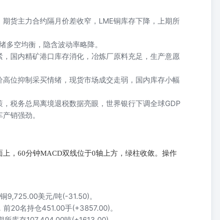
期货主力合约隔月价差收窄，LME铜库存下降，上期所
情绪多空均衡，隐含波动率略降。
紧，国内精矿港口库存消化，冶炼厂原料充足，生产意愿
价高位抑制采买情绪，现货市场成交走弱，国内库存小幅
策，税务总局离境退税数据亮眼，世界银行下调全球GDP
车产销强劲。
上，60分钟MACD双线位于0轴上方，绿柱收敛。操作
铜9,725.00美元/吨(-31.50)。
前20名持仓451.00手(+3857.00)。
所库存107,404.00吨(+1613.00)。