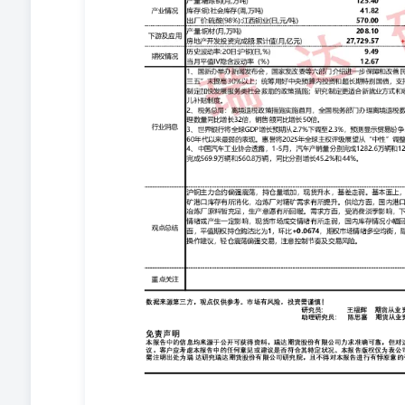
产量:集成电路:当月值(月,万块) 1,408.164,167,000.00 
波动率（%） 9.49 12.67 +0.10↑-0.0019↓ 历史波动率:40
新办举办新闻发布会，国家发改委等六部门介绍进一步保
规模将比“十三五”末提高30%以上；统筹用好中央预算
社会救助政策扩围增效，研究制定加快发展服务类社会救
休人员基本养老金将适当提高，抓紧建立实施育儿补贴制
境退税数量同比增长116%。退税商店销售额同比增长56%
世界银行将全球GDP增长预期从2.7%下调至2.3%，
会出现自20世纪60年代以来最弱的表现。惠誉将2025年
性。4、中国汽车工业协会透露，1-5月，汽车产销量分别完成12
能源汽车产销量分别完成569.9万辆和560.8万辆，同比
现货升水，基差走弱。基本面上，铜精矿端加工费仍保持
化，冶炼厂对精矿需求有所提升。供给方面，国内港口库
冶炼厂原料暂充足，生产意愿有所回暖。需求方面，受消
位置，对下游采买情绪或产生一定影响，现货市场成交情
给充足、需求略收敛的局面。期权方面，平值期权持仓购沽比
术上，60分钟MACD，双线位于0轴上方，绿柱收敛。操
来源第三方，观点仅供参考。市场有风险，投资需谨慎！ 研究
Z0019878助理研究员:陈思嘉期货从业资格号F03118
公司力求准确可靠，但对这些信息的准确性及完整性不做
考虑本报告中的任何意见或建议是否符合其特定状况。本