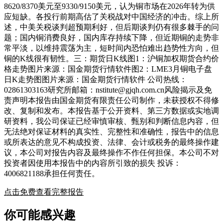
8620/8370美元至9330/9150美元，认为铜市场在2026年转为供
应短缺。各投行前期高估了关税战对中国经济的冲击。综上所
述，中美关税谈判超预期利好，但后期谈判仍有很多棘手的问
题；国内铜消费良好，国内库存持续下降，但近期铜的走势非
常平淡，以维持震荡为主，短时间内恐怕难出趋势性方向，但
铜的K线很有韧性。三：期货日K线图1：沪铜加权期货合约价
格走势图片来源：国金期货行情软件图2：LME3月铜电子盘
日K走势图图片来源：国金期货行情软件 公司热线：
02861303163研究所邮箱：nstitute@gjqh.com.cn风险揭示及免
责声明本报告由国金期货有限责任公司制作，未获授权不得修
改、复制和发布。本报告基于公开资料、第三方数据或实地调
研资料，我公司保证已经审慎审核、甄别和判断信息内容，但
无法绝对保证材料的真实性、完整性和准确性，报告中的信息
或所表达的意见不构成投资、法律、会计或税务的最终操作建
议，本公司对报告内容及最终操作不作任何担保。本公司不对
投资者因使用本报告中的内容所引致的损失 投诉：
4006821188承担任何责任。
点击免费查看完整报告
你可能感兴趣