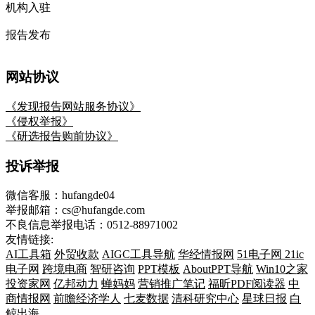
机构入驻
报告发布
网站协议
《发现报告网站服务协议》
《侵权举报》
《研选报告购前协议》
投诉举报
微信客服：hufangde04
举报邮箱：cs@hufangde.com
不良信息举报电话：0512-88971002
友情链接:
AI工具箱
外贸收款
AIGC工具导航
华经情报网
51电子网
21ic
电子网
跨境电商
智研咨询
PPT模板
AboutPPT导航
Win10之家
投资家网
亿邦动力
蝉妈妈
营销推广笔记
福昕PDF阅读器
中
商情报网
前瞻经济学人
七麦数据
清科研究中心
星球日报
白
鲸出海