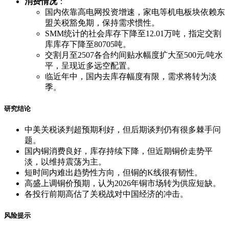
消费情况
：
国内依靠高电网投资增速，家电等机电板块依赖东
盟关税豁免期，保持需求惯性。
SMM统计的社会库存下降至12.01万吨，指定交割
库库存下降至80705吨。
交割月至2507各合约间贴水幅度扩大至500元/吨水
平，呈现近多远空配置。
临近年中，国内去库存幅度有限，需求将转为淡
季。
研究结论
中美关税谈判超预期利好，但后期谈判仍有很多棘手问
题。
国内铜消费良好，库存持续下降，但近期铜价走势平
淡，以维持震荡为主。
短时间内难出趋势性方向，但铜的K线很有韧性。
高盛上调铜价预期，认为2026年铜市场转为供应短缺。
各投行前期高估了关税战对中国经济的冲击。
风险提示