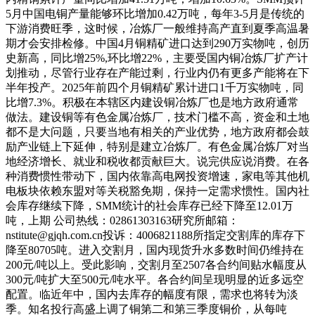
5月中国电铜产量能够环比增加0.42万吨，每年3-5月是传统的
下游消费旺季，这时候，冶炼厂一般维持高产直到夏季高温暑
期才会安排检修。中国4月铜精矿进口达到290万实物吨，创历
史新高，同比增25%,环比增22%，主要受国内铜冶炼厂扩产计
划推动，尽管行业存在产能过剩，行业内仍有更多产能将在下
半年投产。2025年前四个月铜精矿累计进口1千万实物吨，同
比增7.3%。积极在本辖区内建设铜冶炼厂也是地方政府通常
做法。建设铜等有色金属冶炼厂，技术门槛不高，资金和土地
都不是大问题，只要当地有相关的产业优势，地方政府都会鼓
励产业链上下延伸，特别是建立冶炼厂。有色金属冶炼厂对当
地经济增长、就业和税收都贡献巨大。说完供应说消费。在各
种消费惯性带动下，国内依靠高电网投资增速，家电等其他机
电板块依赖东盟对等关税豁免期，保持一定需求惯性。国内社
会库存继续下降，SMM统计的社会库存已经下降至12.01万
吨，上期 公司热线：02861303163研究所邮箱：
nstitute@gjqh.com.cn投诉：4006821188所指定交割库的库存下
降至80705吨。进入交割月，国内现货升水多数时间仍维持在
200元/吨以上。受此影响，交割月至2507各合约间贴水幅度从
300元/吨扩大至500元/吨水平。各合约间呈现明显的近多远空
配置。临近年中，国内去库存的幅度有限，需求也将转为淡
季。知名投行高盛上调了铜第二和第三季度铜价，从每吨