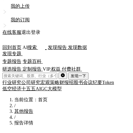
我的上传
我的订阅
在线客服
退出登录
回到首页
AI
搜索
发现报告
发现数据
发现专题
专题报告
专题百科
研选报告
定制报告
VIP
权益
付费社群
发现一下
行业研究
公司研究
宏观策略
财报
招股书
会议纪要
Token
低空经济
十五五
AIGC
大模型
当前位置：首页
/
其他报告
/
报告详情