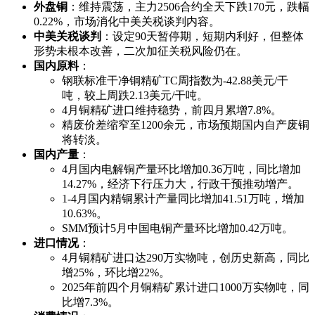
外盘铜
：维持震荡，主力2506合约全天下跌170元，跌幅
0.22%，市场消化中美关税谈判内容。
中美关税谈判
：设定90天暂停期，短期内利好，但整体
形势未根本改善，二次加征关税风险仍在。
国内原料
：
钢联标准干净铜精矿TC周指数为-42.88美元/干
吨，较上周跌2.13美元/干吨。
4月铜精矿进口维持稳势，前四月累增7.8%。
精废价差缩窄至1200余元，市场预期国内自产废铜
将转淡。
国内产量
：
4月国内电解铜产量环比增加0.36万吨，同比增加
14.27%，经济下行压力大，行政干预推动增产。
1-4月国内精铜累计产量同比增加41.51万吨，增加
10.63%。
SMM预计5月中国电铜产量环比增加0.42万吨。
进口情况
：
4月铜精矿进口达290万实物吨，创历史新高，同比
增25%，环比增22%。
2025年前四个月铜精矿累计进口1000万实物吨，同
比增7.3%。