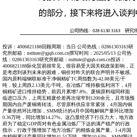
投诉：4006821188回顾周期：当日 公司热线：02861303163研
究所邮箱：nstitute@gjqh.com.cn撰写时间：2025/05/13 公司热
线：02861303163研究所邮箱：nstitute@gjqh.com.cn投诉：
4006821188际化贸易很常见，很容易受大国关税政策影响，正
是考虑到谈判未来的困难，铜价对昨天的联合声明并不敏感。
国内原料端钢联标准干净铜精矿TC周指数为-42.88美元/干
吨，较上周跌2.13美元/干吨。在冶炼厂维持极低利润下，4月
铜精矿进口维持稳势，前四月累增7.8%。废铜原料端同样面
临进口压力，上周五精废价差再次缩窄到1200余元，且市场预
期国内自产废铜将转淡。尽管原料供应非常紧张，4月国内铜
产量依然环比增加，SMM统计的4月中国电解铜产量环比增加
0.36万吨，同比增加14.27%。这凸显经济下行压力大，地方政
府为了稳定GDP而对有色金属冶炼厂下达的满产稳产的行政
指示，行政干预增加了地方冶炼厂的精炼金属产量。1-4月国
内精铜累计产量同比增加41.51万吨，增加10.63%。SMM预计