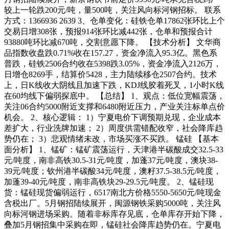
较上一轮跌200元/吨，量500吨，关注风向标河钢招标。 联系
方式：1366936 2639 3、仓单变化：硅铁仓单17862张环比上个
交易日增308张，预报914张环比减442张，仓单和预报合计
93880吨环比减670吨，交割意愿下降。 【技术分析】 文华商
品指数收盘跌0.71%收在157.27，资金净流入95.3亿。黑色系
普跌，硅铁2506合约收在5398跌3.05%，资金净流入2126万，
日增仓8269手，结算价5428，主力陆续移仓2507合约。技术
上，日K线收大阴线且加速下跌，KDJ线胶着死叉，1小时K线
在60均线下偏弱探底中。 【总结】 1、观点：低位宽幅震荡，
关注06合约5000附近支撑和6480附近压力，产业关注标单点价
机会。 2、核心逻辑： 1）宁夏电价下调预期兑现，企业成本
差扩大，行业洗牌加速； 2）周度供需错配收窄，社会降库趋
势仍在； 3）悲观情绪未改，市场买涨不买跌。 锰硅 【基本
面分析】 1、锰矿：锰矿震荡运行，天津港半碳酸成交32.5-33
元/吨度，南非高铁30.5-31元/吨度，加蓬37元/吨度，澳块38-
39元/吨度；钦州港半碳酸34元/吨度，澳籽37.5-38.5元/吨度，
加蓬39-40元/吨度，南非高铁块29-29.5元/吨度。 2、锰硅现
货：锰硅现货偏弱运行，6517南北方价格5550-5650元/吨现金
含税出厂。5月钢招陆续展开，闽源钢铁采购5000吨，关注风
向标河钢进场采购。随着非标库存见底，仓单库存开始下降，
叠加5月钢招集中采购在即，锰硅社会降库趋势仍在。宁夏电