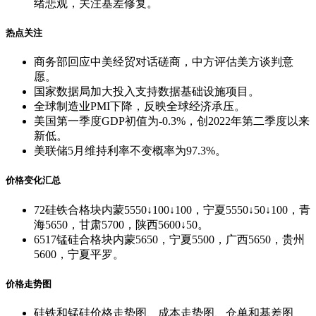
绪悲观，关注基差修复。
热点关注
商务部回应中美经贸对话磋商，中方评估美方谈判意
愿。
国家数据局加大投入支持数据基础设施项目。
全球制造业PMI下降，反映全球经济承压。
美国第一季度GDP初值为-0.3%，创2022年第二季度以来
新低。
美联储5月维持利率不变概率为97.3%。
价格变化汇总
72硅铁合格块内蒙5550↓100↓100，宁夏5550↓50↓100，青
海5650，甘肃5700，陕西5600↓50。
6517锰硅合格块内蒙5650，宁夏5500，广西5650，贵州
5600，宁夏平罗。
价格走势图
硅铁和锰硅价格走势图、成本走势图、仓单和基差图