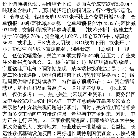
价下调预期兑现，期价增仓下跌，盘面点价成交跌破5300元/
吨现金含税出厂，预计钢招定价跌幅明显，行业亏损常态化。
3、仓单变化：锰硅仓单124571张环比上个交易日增738张，仓
单预报4500张环比减2600张，仓单和预报合计645355吨环比减
9310吨，交割和预报降库趋势明显。 【技术分析】 锰硅主力
收于5560跌2.76%，资金流入1.02亿，增仓32705手，结算价
5620。技术上，日K线收大阴线，KDJ线向下开口欲张开，1
小时K线在10均线下震荡偏弱，阴跌状态。 【总结】 1、观
点：低位宽幅震荡，关注5500弱支撑和6650附近压力，产业关
注分批买点价机会。 2、核心逻辑： 1）锰矿现货跌势放缓，
宁夏锰硅厂电价下调预期兑现，成本端超级利空出尽； 2）焦
炭二轮提涨遇阻，碳估值或结束下跌趋势转震荡格局； 3）锰
硅周度供需错配持续收窄，特种需求预期仍在； 4）资金情绪
悲观，基本面和盘面背离扩大，关注基差修复。 （以上策
略，仅供参考） 一、热点关注（宏观产业资讯） 1、商务部回
应中美经贸对话磋商情况称，中方注意到美方高层多次表态，
表示愿与中方就关税问题进行谈判。同时，美方近期通过相关
方面多次主动向中方传递信息，希望与中方谈起来。对此，中
方正在进行评估。 2、国家数据局透露，国家将继续加大中央
财政资金投入，支持地方、行业建设一批基础性、公益性、长
远性数据基础设施项目；用好超长期特别国债资金，加快构建