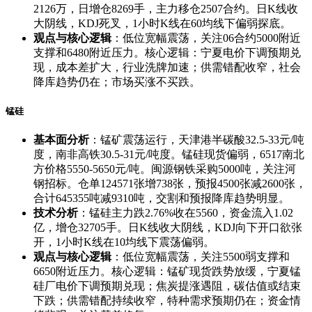
2126万，日增仓8269手，主力移仓2507合约。日K线收
大阴线，KDJ死叉，1小时K线在60均线下偏弱探底。
观点与核心逻辑
：低位宽幅震荡，关注06合约5000附近
支撑和6480附近压力。核心逻辑：宁夏电价下调预期兑
现，成本差扩大，行业洗牌加速；供需错配收窄，社会
降库趋势仍在；市场买涨不买跌。
锰硅
基本面分析
：锰矿震荡运行，天津港半碳酸32.5-33元/吨
度，南非高铁30.5-31元/吨度。锰硅现货偏弱，6517南北
方价格5550-5650元/吨。闽源钢铁采购5000吨，关注河
钢招标。仓单124571张增738张，预报4500张减2600张，
合计645355吨减9310吨，交割和预报降库趋势明显。
技术分析
：锰硅主力跌2.76%收在5560，资金流入1.02
亿，增仓32705手。日K线收大阴线，KDJ向下开口欲张
开，1小时K线在10均线下震荡偏弱。
观点与核心逻辑
：低位宽幅震荡，关注5500弱支撑和
6650附近压力。核心逻辑：锰矿现货跌势放缓，宁夏锰
硅厂电价下调预期兑现；焦炭提涨遇阻，碳估值或结束
下跌；供需错配持续收窄，特种需求预期仍在；资金情