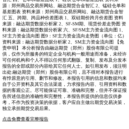
源：郑州商品交易所网站、融达期货合金智汇 2、锰硅仓单和
基差图表 资料来源：郑州商品交易所网站、融达期货合金智
汇 五、跨期、跨品种价差图表 1、双硅期价跨月价差图 资料
来源：融达期货数据分析家 2、SF-SM期、现货价差走势图 资
料来源：融达期货数据分析家 六、SF/SM主力资金流向图 1、
SF主力资金流向图 图9：SF主力资金流向走势图（单位：亿）
资料来源：融达期货数据分析家 2、SM主力资金流向图 【免
责申明】 本分析报告由融达期货（郑州）股份有限公司提
供，仅作为所服务的特定企业与机构一般用途而准备，未经许
可任何机构和个人不得以任何形式翻版、复制、发布及分发本
报告的全部或部分内容给其它任何人士。如引用发布，须注明
出处:融达期货（郑州）股份有限公司，且不得对本报告进行
有悖原意的引用、删节和修改。本报告引用的信息和数据均来
自于公开资料及其它合法渠道，力求报告内容、引用资料和数
据的客观公正。尽可能保证可靠、准确和完整，但并不保证报
告所述信息的准确性和完整性，本报告所提供的信息仅供参
考，不作为投资决策的依据，客户应自主做出期货交易决策，
独立承担期货交易后果。
点击免费查看完整报告