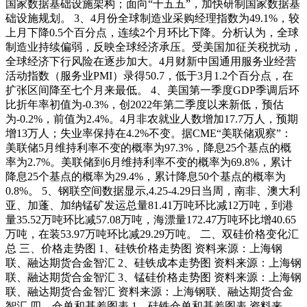
国家数据基础设施架构；面向“十五五”，加快研制国家数据基
础设施规划。 3、4月份全球制造业采购经理指数为49.1%，较
上月下降0.5个百分点，连续2个月环比下降。分析认为，全球
制造业持续偏弱，反映全球经济承压。受美国加征关税扰动，
全球经济下行风险在逐步加大。4月财新中国通用服务业经营
活动指数（服务业PMI）录得50.7，低于3月1.2个百分点，在
扩张区间降至七个月来最低。 4、美国第一季度GDP季调后环
比折年率初值为-0.3%，创2022年第二季度以来新低，预估
为-0.2%，前值为2.4%。4月非农就业人数增加17.7万人，预期
增13万人；失业率保持在4.2%不变。据CME“美联储观察”：
美联储5月维持利率不变的概率为97.3%，降息25个基点的概
率为2.7%。美联储到6月维持利率不变的概率为69.8%，累计
降息25个基点的概率为29.4%，累计降息50个基点的概率为
0.8%。 5、钢联空间数据显示,4.25-4.29日当周，南非、澳大利
亚、加蓬、加纳锰矿发运总量81.41万吨环比减12万吨，到港
量35.52万吨环比减57.08万吨，海漂量172.47万吨环比增40.65
万吨，在装53.97万吨环比减29.29万吨。 二、双硅价格变化汇
总 三、价格走势图 1、硅铁价格走势图 资料来源：上海钢
联、融达期货合金智汇 2、硅铁成本走势图 资料来源：上海钢
联、融达期货合金智汇 3、锰硅价格走势图 资料来源：上海钢
联、融达期货合金智汇 资料来源：上海钢联、融达期货合金
智汇 四、仓单和基差图表 1、硅铁仓单和基差图表 资料来