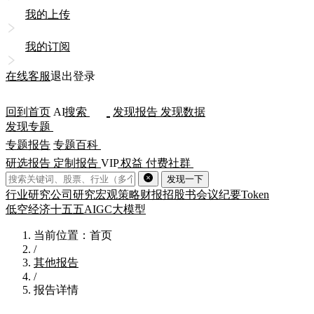
我的上传
我的订阅
在线客服
退出登录
回到首页
AI
搜索
发现报告
发现数据
发现专题
专题报告
专题百科
研选报告
定制报告
VIP
权益
付费社群
发现一下
行业研究
公司研究
宏观策略
财报
招股书
会议纪要
Token
低空经济
十五五
AIGC
大模型
当前位置：首页
/
其他报告
/
报告详情