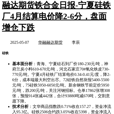
融达期货铁合金日报-宁夏硅铁
厂4月结算电价降2-6分，盘面
增仓下跌
2025-05-07
华融融达期货
李辰
硅铁
基本面分析
：青海、宁夏硅石到厂价180-230元/吨，神
府兰炭小料610-670元/吨，河北石家庄70#氧化铁皮730-
770元/吨。宁夏4月硅铁厂结算电价0.34-0.41元/度，降2-
6分，成本端最大利空出尽。72硅铁自然块报5400-5500
元/吨，75硅铁5950-6050元/吨。新余钢铁节前定价5950
元/吨，跌200元/吨，关注河钢招标。仓单17862张增308
张，预报914张减442张，合计93880吨减670吨，交割意
愿下降。
技术分析
：文华商品指数跌0.71%收在157.27，资金净流
入95.3亿。硅铁2506合约跌3.05%收在5398，资金净流入