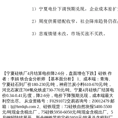
【宁夏硅铁厂4月结算电价降2-6分，盘面增仓下跌】硅铁 作
者：李娟 铁合金分析师 【基本面分析】 1、成本端：青海、
宁夏硅石到厂价180-230元/吨，神府兰炭小料610-670元/吨，
河北石家庄70#氧化铁皮730-770元/吨。宁夏4月硅铁厂结算电
价0.34-0.41元/度，降2-6分，电价下降预期兑现，成本端最大
利空出尽。 从业资格号：F0291072交易咨询号：Z0012479 邮
箱：lj@hrrdqh.com 2、硅铁现货：72硅铁自然块报5400-5500
元/吨现金含税出厂，75硅铁5950-6050元/吨现金含税出厂。5
月钢招陆续展开，新余钢铁节前定价5950元/吨承兑含税到厂