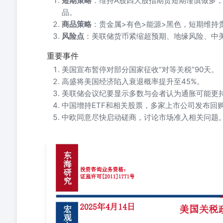
短期策略
：维持A股四大股指期货短期谨慎做多，
品。
商品策略
：贵金属>有色>能源>黑色，短期维持
风险点
：美联储货币紧缩超预期、地缘风险、中
重要事件
美国宣布暂停对部分国家征收“对等关税”90天。
高盛将美国经济陷入衰退概率提升至45%。
美联储会议纪要显示多数与会者认为通胀可能更
中国增持ETF和相关股票，多家上市公司发布回
中欧同意尽快启动磋商，讨论市场准入相关问题
——宏观策略周报 投资要点： 分析师： 国内方面：经济
50.5%、50.8%和51.4%，比上月上升0.3、0.4和
对中国商品加征34%的对等的关税，中国对美国商品加征
产波动加剧；但是但是国内一方面通过增持ETF和相关
势需要及时推出新的增量政策，短期对国内市场风险偏好
号：F03092124投资咨询证号：Z0018827电话：021-8012
ISM制造业PMI由前值50.3下滑至49，陷入萎缩区间，同
国3月ISM服务业PMI从前一个月的53.5下降至50.8