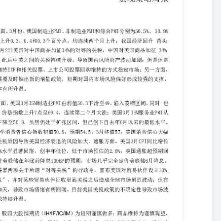
7；美国消费信心大幅放缓。而且由于关税原因导致美国经济衰退的风险加
8%水平显著回落，创半年低位，低于市场预估的2.6%；美国通胀超预期回
市场几乎完全定价美联储6月降息。关税方面，美国签署两项关于所谓“对
低基准关税”，并对某些贸易伙伴征收更高关税之后造成全球市场剧烈波
。目前美国关税政策的不确定性导致市场波动加剧，避险需求持续升温。
）为短期谨慎做多；商品维持为谨慎观望，维持国债为谨慎观望；排序上：股
升级以及短期人民币汇率走弱，但是国内资本市场以及经济刺激政策支
，股指维持谨慎做多。债市方面，外部风险加大、国内风险资产波动加
做多。商品方面，短期虽然美元走弱但关税政策导致经济衰退预期上
因导致需求预期下降，原油价格短期震荡下跌，短期维持为谨慎观望。
属有一定的支撑，但关税原因导致需求预期下降，有色整体大幅回调，
游需求仍旧偏弱，以及关税打击需求预期，短期偏弱震荡，维持谨慎观
需求增加，贵金属短期高位偏强震荡，短期维持贵金属为谨慎做多。 
>商品； 商品策略（强弱排序）：贵金属>有色>能源>黑色； 风险点：美
重要要闻及事件 1、4月7日，白宫表示，“对部分国家暂停90天的关
暂停90天的传言在美国网络传播，这似乎是对白宫经济顾问凯文·哈塞
未对此做任何确认，而哈塞特原话是“总统会做出他要做的决定”。消息
涨超3％。 2、4月7日，高盛在最新发布的研报中表示，将未来12个
时将美国2025年四季度GDP增长预测从之前的1.0%下调至仅0.5%。
可能更加持久；如果通胀上升而增长疲软，“委员会可能面临艰难的权
维持利率不变是适当的。官员预计今年关税将导致通货膨胀率上升，几