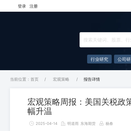
登录
注册
行业研究
公司研
当前位置：首页
/
宏观策略
/
报告详情
宏观策略周报：美国关税政
幅升温
2025-04-14
明道雨
东海期货
杨春