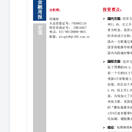
大学消费者信心指数初值50.8，预期54.5，3月终值5
大。通胀方面，美国3月CPI同比增长2.4%，较上月2.
落，市场加大了对美联储在年底前降息100BP的预期，
等关税”的行政令，宣布美国对贸易伙伴设立10%的“最
动；但在4月9日宣布暂停90天，导致市场情绪有所回暖
结论：短期维持A股四大股指期货（IH/IF/IC/IM
指>国债>商品。整体来看，虽然近期美国关税风险持续
持力度加大，市场情绪有所回暖，短期国内市场有所反弹
大以及央行宽松预期增强，债券价格短期震荡反弹，谨慎
升，商品市场整体大幅回调。原油方面，短期因为关税原
有色方面，美元短期走弱以及关税战提升成本，对有色金
短期维持谨慎观望。黑色方面，节后复工复产推进，但下
望；贵金属方面，短期美元走弱、关税风险升级导致避险
策略（强弱排序）：四大股指（IH/IF/IC/IM）>国债
联储货币紧缩超预期；地缘风险；中美博弈加剧。 一、上周
税”是假新闻。此前，据媒体报道，关于美国新关税政策将
特的采访所引发，该采访引发了猜测和市场动荡。白宫并
传开后，纳斯达克指数一度从跌5％转为涨超4％，标普指数
月美国经济陷入衰退的概率从此前的35%大幅提升至45%，同
3、4月9日，美联储会议纪要显示，多数与会者表示通胀
衡”；所有与会者认为考虑到经济前景的不确定性明显，