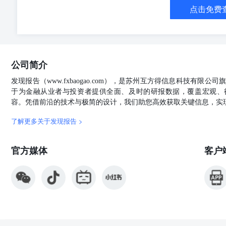
陆续出台。 15、4月7日，受海外关税冲击影响，周一
点击免费
场发展前景，充分认可当前A股配置价值，已再次增持了
平稳运行。中国诚通旗下诚通金控和诚旸投资增持交易型
行。 16、4月8日，力挺资本市场，多方发声！中央汇金
同步宣布，将通过再贷款向汇金提供充足资金支持。同时
济的支持力度。国务院国资委亦表态称，将全力支持推动
公司简介
国社会保障基金理事会消息，全国社会保障基金理事会近日已
场迎来回购增持潮。超百家上市公司密集发布回购、重要
发现报告（www.fxbaogao.com），是苏州互方得信息科技有限
购计划。值得注意的是，包括20家央企上市公司在内的
于为金融从业者与投资者提供全面、及时的研报数据，覆盖宏观、
传递市场信心。 18、4月8日，中国证券报头版发表评
容。凭借前沿的技术与极简的设计，我们助您高效获取关键信息，实
金公司积极发挥类“平准基金”作用，再到全国社保基金理
银”实施增持、回购，4月7日以来的稳市“组合拳”快速出
了解更多关于发现报告 >
优化、政策工具储备充足、基本面稳中向好的支撑下，政策
心。 19、4月8日，国务院总理同欧盟委员会主席冯德
官方媒体
客户
领域高层对话尽早举行。总理指出，中国今年的宏观政策
外部不利影响，对保持自身经济持续健康发展充满信心。
分享发展机遇。 20、4月8日，商务部、外交部回应美
级关税措施落地，中方将坚决采取反制措施维护自身权益
21、4月8日，财政部、住建部开展2025年度中央财政
补助。其中：东部地区每个城市补助总额不超过8亿元，
不超过12亿元，直辖市每个城市补助总额不超过12亿元。
税90天，维持最低关税税率为10%。交易员大幅削减了