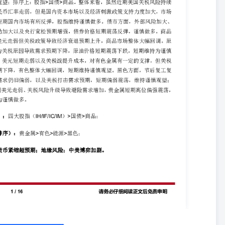
4、4月10日，美国3月CPI同比增长2.4%，较上月2.8%水平显著
外下降0.1%，大幅低于市场预估（增长0.1%），前值为增长0.2%。
整一个百分点的押注，市场几乎完全定价美联储6月降息。但有华尔街
巨大的上行压力。 5、4月10日，美联储柯林斯表示，利率政策处于
能仍有降息的空间；关税将推动通胀上升，并减缓经济增长水平；重新
通胀在今年“远超”3%；看到通胀风险向上，经济增长风险向下。 6、
万人，前值21.9万人。 7、4月11日，美联储威廉姆斯表示，美联储政策
关税与贸易是巨大不确定性的关键驱动因素；预计今年经济增长将大幅
将使今年的通胀率升至3.5%至4%之间；仍然全力致力于将通胀率恢复到
3%，前值升3.2%；环比降0.4%，为2023年10月以来最大降幅，预期升
预期升3.6%，前值升3.4%；环比降0.1%，预期升0.3%，前值从降0.1%
信心指数初值50.8，预期54.5，3月终值57。一年期通胀率预期初值
0%。 10、4月11日，美东时间4月12日，美方公布相关备忘录，豁免计算
关税”。 11、4月7日，欧元区2月零售销售环比升0.3%，预期升
9.5，预期-10，前值-2.9。 12、4月9日，欧盟27个成员国投票表决通过了
3月12日宣布的对欧盟钢铁和铝征收关税的措施。 13、4月10日，欧
针对美国关税的反制措施暂停90天。她表示，进一步反制措施的准备工
14、4月7日，人民日报发表评论员文章指出，面对美滥施关税的乱
、降息等货币政策工具已留有充分调整余地，随时可以出台；财政政策
债、特别国债等视情仍有进一步扩张空间；将以超常规力度提振国内消
实在在的政策措施坚决稳住资本市场，稳定市场信心，相关预案政策将