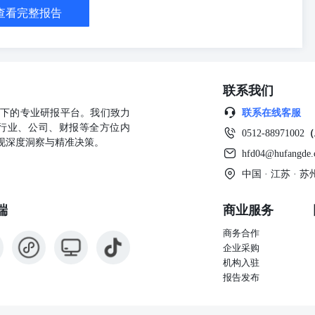
A股迎来调整。临近收盘之时，中央汇金发布公告称，坚定看好中国资本市
查看完整报告
交易型开放式指数基金（ETF），未来将继续增持，坚决维护资本市场
开放式指数基金（ETF）和中央企业股票，坚决维护资本市场平稳运
称将持续加大增持ETF规模和力度，并首次提出类“平准基金”定位。央行
，金融监管总局上调保险公司权益投资比例，加大对资本市场和实体经
中央企业及其控股上市公司主动作为，不断加大增持回购力度。另据全
联系我们
主动增持国内股票，近期将继续增持。 17、4月7日-8日，资本市
股东增持公告，提振市场信心。其中，多家公司推出数十亿元规模的回
公司旗下的专业研报平台。我们致力
联系在线客服
能源、建筑、军工等重点领域的央企同步行动，通过真金白银的资本运作
行业、公司、财报等全方位内
0512-88971002
（
论文章称，从央行、金融监管总局、国资委等多部门密集部署，到中央汇
现深度洞察与精准决策。
事会、国有资本运营公司、央国企集团、保险机构、上市公司“真金白
hfd04@hufangde
手、协调发力，向市场传递了“稳住股市”的强烈信号。在稳市机制更加
中国 · 江苏 ·
“组合拳”功效将得到更好发挥，定将进一步增强股市“稳得住”的信
莱恩通电话。总理表示，双方要推动新一次中欧战略、经贸、绿色、数字
端
商业服务
充分考虑了各种不确定因素，也有充足的储备政策工具，完全能够对冲
中国将继续坚定不移扩大开放，同包括欧盟在内的世界各国加强合作，
商务合作
方威胁升级对华关税指出，中方对此坚决反对。商务部表示，如果美方升
企业采购
。外交部强调，如果美方执意打关税战、贸易战，中方必将奉陪到底。
机构入驻
支持实施城市更新行动。中央财政按区域对实施城市更新行动城市给予定额
报告发布
中部地区每个城市补助总额不超过10亿元，西部地区每个城市补助总额
 22、4月9日，据新浪消息，美国政府将对数十个国家暂停征收对等关
此前对美联储5月开始降息的押注，认为美国从6月开始降息的可能性比5