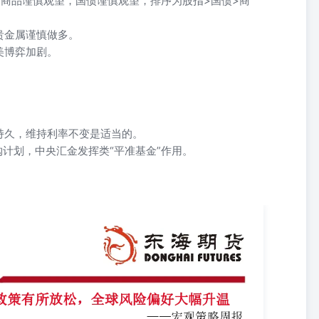
商品谨慎观望，国债谨慎观望，排序为股指>国债>商
贵金属谨慎做多。
美博弈加剧。
持久，维持利率不变是适当的。
购计划，中央汇金发挥类“平准基金”作用。
。
方面，3月份，我国制造业PMI、非制造业PMI和综合PMI分别为
0.3个百分点，均连续两个月上升；我国经济回升苗头更为明显。虽然4月2日美国
34%的关税进行反制，此后中美之间的关税持续升级，导致国内风险资
股票、上市公司股票回购增持的方式稳定市场；另一方面，国家将根据形
形成较强的支撑，国内风险偏好整体有所升温。 明道雨从业资格证
8600-8631邮箱：mingdy@qh168.com.cn 国际方面：经济方面，美国3月
时也低于预期的49.5。价格指数上升7点至69.4，连续第二个月大涨；美
，虽然仍处于扩张区间，但已创下自去年6月以来的最低水平。美国4月密歇根