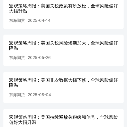
升温以及美国对与委内瑞拉进行石油贸易的国家征收关税，
宏观策略周报：美国关税政策有所放松，全球风险偏好
原油价格短期震荡反弹，短期维持为谨慎做多。有色方面，
大幅升温
欧洲财政扩张，欧美商品需求预期回升，美元短期走弱以及
东海期货
2025-04-14
关税战提升成本，有色整体震荡偏强，短期维持谨慎做多。
黑色方面，节后复工复产推进，但下游需求仍旧偏弱，短期
仍呈震荡，维持谨慎观望；贵金属方面，短期美元走弱、关
税风险升级以及中东地缘风险重新升温导致避险需求增加，
宏观策略周报：美国关税风险短期加大，全球风险偏好
贵金属短期高位偏强震荡，短期维持贵金属为谨慎做多。
降温
➢策略（强弱排序）：国债>四大股指（IH/IF/IC/IM）>商
品； ➢商品策略（强弱排序）：贵金属>有色>能源>黑色；
东海期货
2025-05-26
➢风险点：美联储货币紧缩超预期；地缘风险；中美博弈加
剧。 一、上周重要要闻及事件 1、3月24日，美国总统特朗
普宣布，将对购买委内瑞拉石油和天然气的国家征收25%的
宏观策略周报：美国非农数据大幅下修，全球风险偏好
关税，相关关税将于4月2日生效。特朗普还表示，将在未来
降温
几天内宣布对汽车、木材和芯片等商品实施额外关税。可能
会对许多国家给予关税豁免。希望美联储降低利率。 2、3
东海期货
2025-08-04
月24日，亚特兰大联储主席博斯蒂克在接受采访时表示，他
目前预计今年只会降息一次。这低于他之前预期的两次降
息。博斯蒂克表示，他改变了自己的预测，因为他认为今年
的通胀回落进程将“非常颠簸”。他还表示，企业开始预期通
宏观策略周报：美国持续释放关税缓和信号，全球风险
偏好大幅升温
胀会上升。 3、3月24日，美国3月标普全球制造业PMI初值