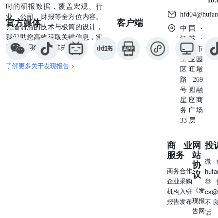
18
策。 13、3月28日，美联储最爱通胀指标反弹！美国2月核
时的研报数据，覆盖宏观、行
hfd04@hufan
心PCE物价指数同比上涨2.8%，超过预期的2.7%和前值
业、公司、财报等全方位内容。
官方媒体
客户端
2.6%；环比则上涨0.4%，超出预期和前值0.3%，创2024年1
凭借前沿的技术与极简的设计，
中国 ·
月以来新高。2月个人支出环比仅增长0.1%，收入却增长
我们助您高效获取关键信息，实
江苏 ·
0.8%。数据引发市场对顽固通胀以及潜在滞胀的担忧，交
现深度洞察与精准决策。
苏州市
易员继续押注美联储在7月进行降息。 14、3月27日，美国
工业园
了解更多关于发现报告 >
上周初请失业金人数下降1000人至22.4万人，预期为22.5万
区旺墩
人。前一周续请失业金人数下降2.5万至185.6万人，低于预
路269
期的188.8万人，表明美国劳动力市场状况依然良好。 15、
号圆融
3月24日，欧元区3月制造业PMI初值48.7，为26个月以来新
星座商
高，预期48.2，2月终值47.6；服务业PMI初值50.4，预期
务广场
51，2月终值50.6；综合PMI初值50.4，预期50.8，2月终值
33 层
50.2。 16、3月25日，德国3月IFO商业景气指数86.7，连续
四个月上涨，预期86.8，前值从85.2修正为85.3。 17、3月
商业
网
投
27日，欧盟委员会发言人：欧盟正在为美国宣布的新进口关
服务
站
税准备回应，但尚未确定时间。欧盟的回应将是及时、强有
微
协
力且精确的；欧盟拟打击美国服务出口，目标包括大型科技
商务合作
huf
议
公司。加拿大总理：加拿大将于下周对美国关税作出回应；
企业采购
举
加拿大安大略省省长：美国将全部或部分给予加汽车关税豁
《发
机构入驻
cs@
免。巴西总统卢拉：将对美国产品征收报复性关税。墨西哥
现报
报告发布
不
经济部长：墨西哥将于4月2日就钢铁和汽车问题发出通知。
告网
话