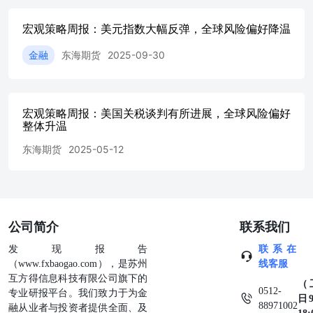
果美国债券市场投资者开始预期更高通胀，将构成“重大危
险信号”，可能彻底打乱央行降息计划。由于关税政策带来
宏观策略周报：美元指数大幅反弹，全球风险偏好降温
新的不确定性，美联储的下一次降息可能需要比预期更长的
金融
东海期货
2025-09-30
时间。美联储穆萨莱姆表示，不认为经济衰退即将到来；预
计到2027年通胀率将回落至2%。 9、3月26日，美国2月耐
用品订单初值环比升0.9%，预期下降1%，前值上修至增长
3.3%。不含国防和飞机的耐用品订单则下降0.3%，为四个
宏观策略周报：美国关税谈判有所进展，全球风险偏好
月来首次下降。 10、3月27日，针对美国对进口汽车征收
整体升温
25%关税，德国、加拿大、日本、欧盟、韩国、墨西哥、巴
西方面纷纷发声，反对美国的新关税政策，并表示将考虑采
东海期货
2025-05-12
取措施进行应对。根据高盛最新预测，若无法转嫁成本，丰
田、本田等日本车企巨头的利润将遭“腰斩”，其中日产和马
自达的营业利润跌幅可能高达66%和34%。 11、3月27日，
美联储柯林斯表示，对经济保持谨慎而现实的乐观态度；通
胀已经有所下降，但年初时仍处于高位；通胀风险偏向上
公司简介
联系我们
行；强烈支持美联储维持利率不变的决定；鉴于前景情况，
美联储可能会在更长时间内保持利率稳定。 12、3月27日，
发现报告
联系在
美国2024年第四季度GDP终值年化环比增速由2.3%上修至
（www.fxbaogao.com），是苏州
线客服
2.4%，高于市场预期的2.3%。第四季度核心PCE物价指数
互方得信息科技有限公司旗下的
（
升幅则由2.7%意外下修至2.6%。不过，经济学家们普遍预
0512-
专业研报平台。我们致力于为金
日9
期2025年美国经济增长将放缓，主要担忧是美国的关税政
88971002
融从业者与投资者提供全面、及