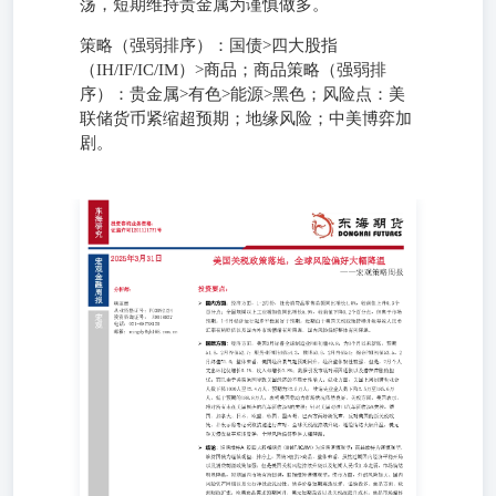
荡，短期维持贵金属为谨慎做多。
策略（强弱排序）：国债>四大股指
（IH/IF/IC/IM）>商品；商品策略（强弱排
序）：贵金属>有色>能源>黑色；风险点：美
联储货币紧缩超预期；地缘风险；中美博弈加
剧。
——宏观策略周报 投资要点： 分析师： ➢国内方面：经济
方面，1-2月份，社会消费品零售总额同比增长4.0%，较前
值上升0.3个百分点；全国规模以上工业增加值同比增长
5.9%，较前值下降0.2个百分点，但高于市场预期。1-2月经
济运行起步平稳且好于预期。近期由于美国关税政策持续升
级导致人民币汇率有所贬值以及国内外市场情绪有所降温，
国内风险偏好整体有所降温。 明道雨从业资格证号：
F03092124投资咨询证号：Z0018827电话：021-68758120邮
箱：mingdy@qh168.com.cn ➢国际方面：经济方面，美国3
月标普全球制造业PMI初值49.8，为3个月以来新低，预期
51.8，2月终值52.7；服务业PMI初值54.3，预期50.8，2月终
值51；综合PMI初值53.5，2月终值51.6；整体来看，美国经
济景气超预期回升，经济整体韧性较强。但是，2月个人支