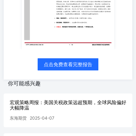
出环比仅增长0.1%，收入却增长0.8%；数据引发市场对顽
固通胀以及潜在滞胀的担忧；而且由于关税原因导致美国经
济的不确定性增大。就业方面，美国上周初请失业金人数下
降1000人至22.4万人，预期为22.5万人；续请失业金人数下
降2.5万至185.6万人，低于预期的188.8万人，表明美国劳动
力市场状况依然良好。关税方面，美国表示，将对所有未在
美国制造的汽车征收25%的关税；针对美国对进口汽车征收
25%关税，德国、加拿大、日本、欧盟、韩国、墨西哥、巴
西方面纷纷发声，反对美国的新关税政策，并表示将考虑采
取措施进行应对。全球关税战持续升级，避险情绪大幅升
点击免费查看完整报告
温，美元和美债收益率短期反弹，全球风险偏好整体大幅降
温。 ➢结论：短期维持A股四大股指期货（IH/IF/IC/IM）为
短期谨慎观望；商品维持为谨慎观望，维持国债为谨慎观
你可能感兴趣
望；排序上：国债>股指>商品。整体来看，虽然近期国内
经济平稳开局以及消费刺激政策加强；但是美国关税风险持
续升级以及短期人民币汇率走弱，市场情绪明显降温，短期
宏观策略周报：美国关税政策远超预期，全球风险偏好
国内市场有所回调，股指维持谨慎观望。债市方面，外部风
大幅降温
险加大、国内风险资产回调以及央行净投放流动性，债券价
东海期货
2025-04-07
格短期震荡反弹，谨慎做多。商品方面，欧洲财政扩张，欧
美商品需求预期回升，美元短期走弱以及关税战提升成本，
商品市场整体震荡偏强。原油方面，短期中东地缘风险重新