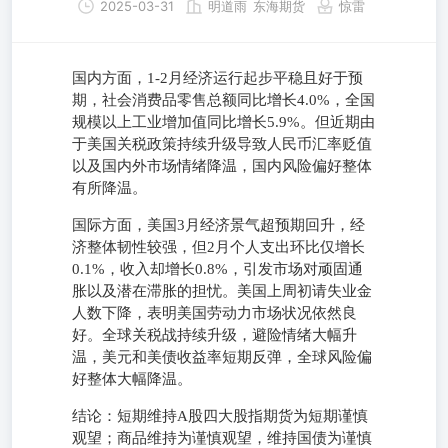
2025-03-31
明道雨
东海期货
惊雷
国内方面，1-2月经济运行起步平稳且好于预
期，社会消费品零售总额同比增长4.0%，全国
规模以上工业增加值同比增长5.9%。但近期由
于美国关税政策持续升级导致人民币汇率贬值
以及国内外市场情绪降温，国内风险偏好整体
有所降温。
国际方面，美国3月经济景气超预期回升，经
济整体韧性较强，但2月个人支出环比仅增长
0.1%，收入却增长0.8%，引发市场对顽固通
胀以及潜在滞胀的担忧。美国上周初请失业金
人数下降，表明美国劳动力市场状况依然良
好。全球关税战持续升级，避险情绪大幅升
温，美元和美债收益率短期反弹，全球风险偏
好整体大幅降温。
结论：短期维持A股四大股指期货为短期谨慎
观望；商品维持为谨慎观望，维持国债为谨慎