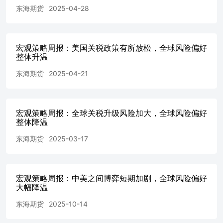
49.8，为3个月以来新低，预期51.8，2月终值52.7；服务业
东海期货
2025-04-28
PMI初值54.3，预期50.8，2月终值51；综合PMI初值53.5，2
月终值51.6。 4、3月25日，美国科技企业高管和外国领导
人敦促特朗普重新考虑对AI芯片的限制。其中，英伟达和
甲骨文正在推动全面废除AI出口规则，阿联酋、以色列、
宏观策略周报：美国关税政策有所放松，全球风险偏好
印度是要求放宽规则的国家之一。 5、3月25日，英国、印
整体升温
度考虑抢在“4月2日”前降低对美税收，以避免美国关税打
东海期货
2025-04-21
击。其中，印度拟对230亿美元美国商品削减关税，并取消
有争议的6%数字税。英国正在考虑调整其对美国科技公司
征收的数字服务税。 6、3月25日，美国1月FHFA房价指数
环比升0.2%，为2024年6月以来最小增幅，预期升0.3%，前
宏观策略周报：全球关税升级风险加大，全球风险偏好
值从升0.4%修正为升0.5%。美国1月S&P/CS20座大城市未
整体降温
季调房价指数同比升4.7%，预期升4.7%，前值升4.48%。美
国2月新屋销售总数年化67.6万户，预期67.9万户，前值由
东海期货
2025-03-17
65.7万户修正为66.4万户。 7、3月26日，美国总统特朗普表
示，将对所有未在美国制造的汽车征收25%的关税；将对制
药行业和木材征收关税。25%的关税是在现有关税（目前汽
宏观策略周报：中美之间博弈短期加剧，全球风险偏好
车关税通常为2.5%）的基础上征收的。如果零部件是在美
大幅降温
国生产的而整车不是，那么这些零部件将不受关税影响。汽
车关税将于4月2日生效，将于4月3日开始征收。在许多情况
东海期货
2025-10-14
下，征收的关税低于（其他国家）对美国的关税；汽车关税
将是永久性的。 8、3月26日，美联储古尔斯比警告称，如