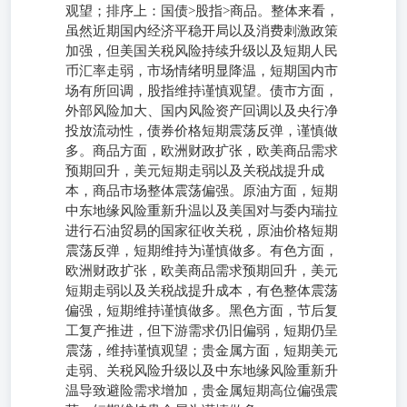
观望；排序上：国债>股指>商品。整体来看，
虽然近期国内经济平稳开局以及消费刺激政策
加强，但美国关税风险持续升级以及短期人民
币汇率走弱，市场情绪明显降温，短期国内市
场有所回调，股指维持谨慎观望。债市方面，
外部风险加大、国内风险资产回调以及央行净
投放流动性，债券价格短期震荡反弹，谨慎做
多。商品方面，欧洲财政扩张，欧美商品需求
预期回升，美元短期走弱以及关税战提升成
本，商品市场整体震荡偏强。原油方面，短期
中东地缘风险重新升温以及美国对与委内瑞拉
进行石油贸易的国家征收关税，原油价格短期
震荡反弹，短期维持为谨慎做多。有色方面，
欧洲财政扩张，欧美商品需求预期回升，美元
短期走弱以及关税战提升成本，有色整体震荡
偏强，短期维持谨慎做多。黑色方面，节后复
工复产推进，但下游需求仍旧偏弱，短期仍呈
震荡，维持谨慎观望；贵金属方面，短期美元
走弱、关税风险升级以及中东地缘风险重新升
温导致避险需求增加，贵金属短期高位偏强震