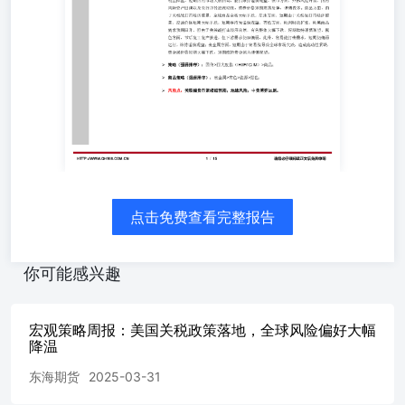
49，陷入萎缩区间，同时也低于预期的49.5。价格指数上升
7点至69.4，连续第二个月大涨；美国3月ISM服务业PMI从
前一个月的53.5下降至50.8，虽然仍处于扩张区间，但已创
下自去年6月以来的最低水平。美国经济下行压力加大。就
业方面，美国3月季调后非农就业人口增22.8万人，预期增
13.5万人；失业率4.2%，预期4.1%，美国非农就业数据好
坏参半，美国劳动力市场整体延续放缓趋势。关税方面，美
国总统在白宫签署两项关于所谓“对等关税”的行政令，宣布
美国对贸易伙伴设立10%的“最低基准关税”，并对某些贸易
伙伴征收更高关税，美国加征关税幅度远超市场预期，中国
率先进行反制，全球关税战持续升级。由于全球关税战持续
升级，避险情绪大幅升温，美元和美债收益率短期反弹，全
点击免费查看完整报告
球风险偏好整体大幅降温。 结论：短期维持A股四大股指期
货（IH/IF/IC/IM）为短期谨慎观望；商品维持为谨慎观
望，维持国债为谨慎观望；排序上：国债>商品>股指。整
你可能感兴趣
体来看，虽然近期国内经济平稳开局以及消费刺激政策加
强；但是美国关税风险持续升级以及短期人民币汇率走弱，
市场情绪明显降温，短期国内市场大幅回调，股指维持谨慎
宏观策略周报：美国关税政策落地，全球风险偏好大幅
观望。债市方面，外部风险升级、国内风险资产回调以及央
降温
行净投放流动性，债券价格短期震荡反弹，谨慎做多。商品
东海期货
2025-03-31
方面，由于关税战打击经济前景，全球商品全线大幅下跌。
原油方面，短期由于关税战打击经济前景，原油价格短期大