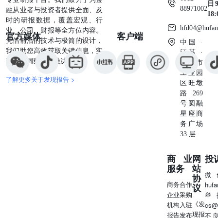
日9
有条件等一等，再考虑是否调整政策；经济增长疲软、通胀
88971002
融从业者与投资者提供全面、及
18
上升相互抵消，将使美联储维持对2025年降息两次的预期。
时的研报数据，覆盖宏观、行
hfd04@hufan
13、4月4日，美国总统特朗普表示，对美联储主席鲍威尔来
业、公司、财报等全方位内容。
官方媒体
客户端
说，现在是降息的最佳时机；美联储主席鲍威尔总是行动太
凭借前沿的技术与极简的设计，
中国 ·
晚。 14、4月4日，美国3月季调后非农就业人口增22.8万
我们助您高效获取关键信息，实
江苏 ·
人，预期增13.5万人，前值从增15.1万人修正为增11.7万
现深度洞察与精准决策。
苏州市
人。美国3月失业率4.2%，预期4.1%，前值4.1%；就业参与
工业园
了解更多关于发现报告 >
率62.5%，预期62.4%，前值62.4%；平均每周工时为34.2，
区旺墩
预期34.2，前值从34.1修正为34.2。 15、4月1日，欧洲央行
路269
行长拉加德表示，美国关税政策将使欧洲走向“经济独立”。
号圆融
据欧洲央行估计，美国关税政策或导致欧元区GDP在第一年
星座商
下降0.3%。对于关税争端或推高欧洲通胀的风险，拉加德
务广场
表示欧洲央行将持谨慎态度。 16、4月1日，德国3月CPI初
33 层
值同比升2.2%，预期升2.2%，2月终值升2.3%；环比升
0.3%，预期升0.4%，2月终值升0.4%。 17、4月2日，欧元
商业
网
投
区2月CPI初值同比放缓至2.2%，环比升0.6%，均符合市场
服务
站
预期。服务业通胀延续回落趋势，3月该数据从3.7%降至
微
协
3.4%。欧元区2月失业率下滑至6.1%，创下纪录新低，市场
商务合作
huf
议
预期持平于6.2%。市场押注欧央行本月再度降息的可能性
企业采购
举
在80%左右。 18、4月2日，欧洲央行行长拉加德表示，美
《发
机构入驻
cs@
国关税政策将对全球产生负面影响，对欧洲经济同样造成冲
现报
报告发布
不