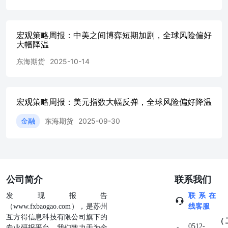
有三次降息空间。 8、4月3日，自残式关税血洗美股。由于
美国总统特朗普宣布了全面征收关税的计划，增加了爆发全
球贸易战的风险，美国三大股指大幅收跌，均刷新近5年来
最大单日跌幅纪录。道指跌3.98%报40545.93点，标普500指
宏观策略周报：中美之间博弈短期加剧，全球风险偏好
大幅降温
数跌4.84%报5396.52点，纳指跌5.97%报16550.61点。其
中，道指、标普500指数均创2020年6月以来最大单日跌幅；
东海期货
2025-10-14
纳指创2020年3月以来最大单日跌幅。耐克跌超14%，波音
跌逾10%，领跌道指。 9、4月3日，美国参议院财政委员会
的两位资深议员提出立法，寻求限制美国总统特朗普征收关
税的权力，并要求国会在60天内批准新的征税。否则，所有
宏观策略周报：美元指数大幅反弹，全球风险偏好降温
新的进口关税都将失效。 10、4月3日，美国3月ISM服务业
PMI从前一个月的53.5下降至50.8，虽然仍处于扩张区间，
金融
东海期货
2025-09-30
但已创下自去年6月以来的最低水平。经济学家警告称，贸
易战如果持续，可能会推高物价、抑制企业招聘，并对整体
经济造成下行压力。 11、4月3日，美国上周初请失业金人
数小幅下降6000人至21.9万，表明就业市场暂时保持稳定。
前一周续请失业金人数增加5.6万人至190.3万，升至逾三年
公司简介
联系我们
高点。 12、4月4日，美联储主席鲍威尔表示，美联储对美
国总统特朗普征收的关税范围感到震惊，这意味着关税对经
发现报告
联系在
济的影响将比之前认为的要大。鲍威尔称，关税上调幅度很
（www.fxbaogao.com），是苏州
线客服
明显将远超预期，经济影响也可能如此，包括通胀上升和经
互方得信息科技有限公司旗下的
（
济增长放缓。这些影响的规模和持续时间仍不确定。美联储
0512-
专业研报平台。我们致力于为金