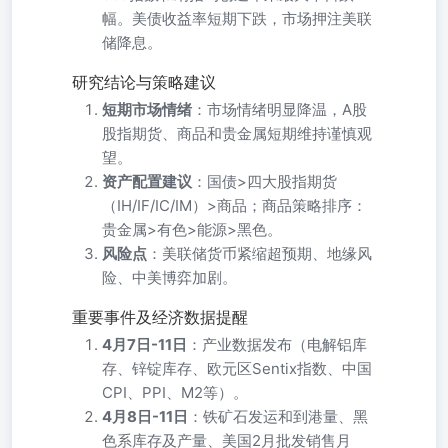
幅。美债收益率短期下跌，市场押注美联
储降息。
研究结论与策略建议
短期市场情绪
：市场情绪明显降温，A股
股指期货、商品和贵金属短期维持谨慎观
望。
资产配置建议
：国债>四大股指期货
（IH/IF/IC/IM）>商品；商品策略排序：
贵金属>有色>能源>黑色。
风险点
：美联储货币紧缩超预期、地缘风
险、中美博弈加剧。
重要事件及经济数据提醒
4月7日-11日
：产业数据发布（电解铝库
存、锌锭库存、欧元区Sentix指数、中国
CPI、PPI、M2等）。
4月8日-11日
：铁矿石发运和到港量、黑
色系库存及产量、美国2月批发销售月