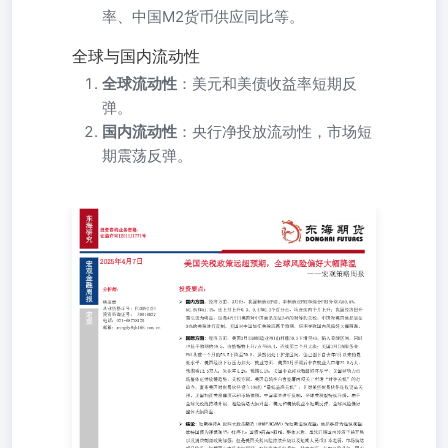
率、中国M2货币供应同比等。
全球与国内流动性
全球流动性
：美元和美债收益率短期反
弹。
国内流动性
：央行净投放流动性，市场短
期震荡反弹。
2025年4月7日 [Table_Title]美国关税政策远超预期，全球风
险偏好大幅降温 ——宏观策略周报 投资要点： 分析师：
国内方面：经济方面，3月份，我国制造业PMI、非制造业
PMI和综合PMI分别为50.5%、50.8%和51.4%，比上月上升
0.3、0.4和0.3个百分点，均连续两个月上升；我国经济回升
苗头更为明显。但是4月2日美国对中国商品加征34%的对等
的关税，中国对美国商品加征34%的关税进行反制，美国对
中国加征关税远高于预期，短期导致国内风偏好大幅降温。
明道雨从业资格证号：F03092124投资咨询证号：Z0018827
电话：021-68758120邮箱：mingdy@qh168.com.cn 国际方
面：经济方面，美国3月ISM制造业PMI由前值50.3下滑至