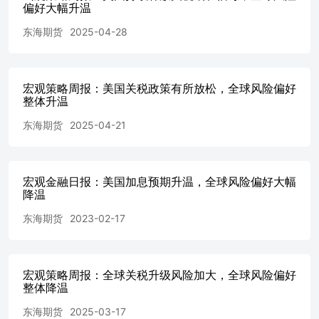
偏好大幅升温
令，宣布美国对贸易伙伴设立10%的“最低基准关税”，并对
某些贸易伙伴征收更高关税。美国宣布对进口汽车加征25%
东海期货
2025-04-28
的关税，将于4月3日生效。 4、4月2日，白宫高级官员表
示，基准关税税率将于4月5日生效；将对所有国家征收10%
的基准关税，并对最恶劣的违规者名单征收更高的对等关
税；计划对半导体，制药和潜在的关键矿物征收其他行业关
宏观策略周报：美国关税政策有所放松，全球风险偏好
税，这些不在新关税的覆盖范围之内；将回应其他国家的报
整体升温
复，以确保紧急秩序不被破坏；对来自墨西哥和加拿大的符
东海期货
2025-04-21
合美墨加协定的商品的豁免将继续。 5、4月2日，美国3月
ADP就业人数增长15.5万人，远超市场预期，前值为8.4万
人。制造业工作岗位增加2.1万个，为2022年10月以来的最
大增幅。尽管面临政策不确定性和消费者信心低迷，美国就
宏观金融日报：美国加息预期升温，全球风险偏好大幅
业市场仍保持活力。 6、4月2日，美国2月工厂订单环比升
降温
0.6%，预期升0.5%，前值从升1.7%修正为升1.8%。2月耐
用品订单终值环比升1%，较初值0.9%小幅上修。 7、4月3
东海期货
2023-02-17
日，美国总统特朗普“对等关税”落地，叠加ISM服务业PMI
创九个月新低，美国10年期国债收益率一度大跌11个基点至
4%以下，创下自去年特朗普胜选以来新低，市场押注美联
宏观策略周报：全球关税升级风险加大，全球风险偏好
储今年降息四次、每次25基点的概率已飙升至50%。首次降
整体降温
息的时间点也被提前至6月，此前市场预计美联储要到7月份
才会行动。同时，市场押注欧洲央行和英国央行今年各自还
东海期货
2025-03-17