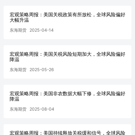
幅下跌，短期维持为谨慎观望。有色方面，欧洲财政扩张，
欧美商品需求预期回升，但由于关税战打击经济前景，有色
宏观策略周报：美国关税政策有所放松，全球风险偏好
整体大幅下跌，短期维持谨慎观望。黑色方面，节后复工复
大幅升温
产推进，但下游需求仍旧偏弱，此外，贸易战打击需求，短
东海期货
2025-04-14
期仍偏弱运行，维持谨慎观望；贵金属方面，短期由于贸易
战导致全球市场大跌，造成流动性紧缺，贵金属价格短期大
幅下跌，短期维持贵金属为谨慎观望。 策略（强弱排
序）：国债>四大股指（IH/IF/IC/IM）>商品； 商品策略
宏观策略周报：美国关税风险短期加大，全球风险偏好
（强弱排序）：贵金属>有色>能源>黑色； 风险点：美联储
降温
货币紧缩超预期；地缘风险；中美博弈加剧。 一、上周重
要要闻及事件 1、4月1日，美联储巴尔金表示，不急于降
东海期货
2025-05-26
息；正如美联储主席所说，拭目以待情况如何发展。美联储
威廉姆斯表示，关税的全面影响可能会在很长一段时间内逐
步显现；需要关注数据以衡量关税的影响。货币政策的定位
宏观策略周报：美国非农数据大幅下修，全球风险偏好
一直非常恰当；美联储当前的政策水平处于有利地位；预计
降温
经济将继续增长，但增速将低于去年。 2、4月2日，美国3
月ISM制造业PMI由前值50.3下滑至49，陷入萎缩区间，同
东海期货
2025-08-04
时也低于预期的49.5。价格指数上升7点至69.4，连续第二
个月大涨，并创2022年6月以来的新高。工厂订单和就业指
标均低迷，凸显特朗普关税对美国经济的影响。 3、4月2
日，美国总统在白宫签署两项关于所谓“对等关税”的行政
宏观策略周报：美国持续释放关税缓和信号，全球风险