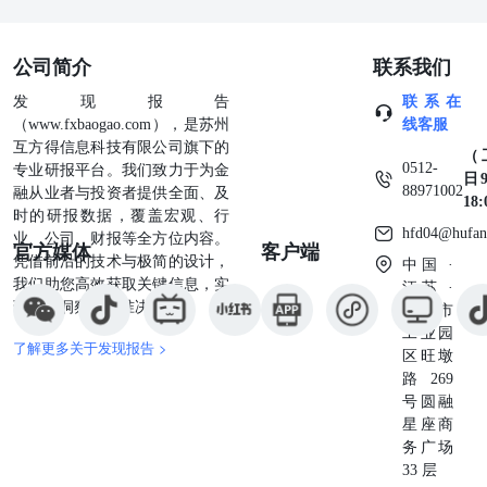
通 ◆美联储青睐的通胀指标加速，支出弱于预期：美国2月
份消费者支出再次弱于预期，而一项关键通胀指标上升，这
公司简介
联系我们
对经济构成双重打击。经通胀调整的消费支出上升0.1%，
处于经济学家预估区间低端，1月份该数据下降，分析师将
发现报告
联系在
其主要归咎于恶劣天气。值得注意的是，面对价格上涨，2
（www.fxbaogao.com），是苏州
线客服
月份美国人在三年来首次减少了服务支出，包括外出就餐。
互方得信息科技有限公司旗下的
（
Renaissance Macro的美国经济主管Neil Dutta在报告中表
0512-
专业研报平台。我们致力于为金
日9
示，“最终，通胀结果是家庭预算受限，且情况正在恶
88971002
融从业者与投资者提供全面、及
18
化。”根据美国经济分析局周五公布的数据，美联储青睐的
时的研报数据，覆盖宏观、行
通胀指标较1月上升0.4%，为一年来最大升幅。不包括食品
hfd04@hufan
业、公司、财报等全方位内容。
官方媒体
客户端
和能源的核心个人消费支出(PCE)价格指数同比上升2.8%，
凭借前沿的技术与极简的设计，
中国 ·
仍然高于美联储2%的目标。掉期交易员继续预计今年会有
我们助您高效获取关键信息，实
江苏 ·
大约两次25个基点的降息，其中第一次料在7月份。报告显
现深度洞察与精准决策。
苏州市
示通胀存在粘性，而美国总统唐纳德·特朗普的关税计划可
工业园
能会进一步加剧物价压力。他激进的贸易政策打击了企业和
了解更多关于发现报告 >
区旺墩
消费者的信心，再加上越来越多的家庭财务压力迹象，引发
路269
了对经济可能陷入滞胀甚至衰退的担忧。 ◆李嘉诚据悉考
号圆融
虑推迟签卖港口协议：长江和记实业有限公司拟将巴拿马运
星座商
河两端港口打包出售给贝莱德牵头财团的交易在中国引发轩
务广场
然大波，有知情人士透露，身为实控人的香港亿万富翁李嘉
33 层
诚正考虑推迟原定下周的正式协议签署。不愿公开身份的知