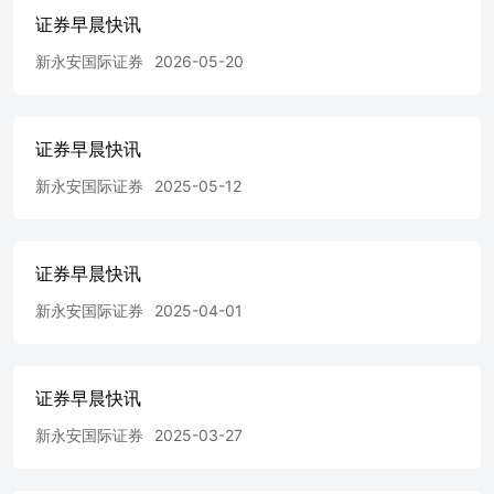
计划定向增发股份，募集总计不超过5200亿元人民币，用于
证券早晨快讯
补充核心一级资本。财政部将认购全部或大部分这些增发股
新永安国际证券
2026-05-20
份，增发价格较A股上周五收盘价溢价8.8%至21.5%
183353511-15Units 3511-15, 35/F,CoscoTower, Grand
Millennium Plaza,183 Queen's Road Central, Sheung Wan,
Hong Kong 頁1 XIN YONGAN INTERNATIONAL
证券早晨快讯
FINANCIAL HOLDINGS LIMITEDwww.yafco.com.hk ◆长
和(1)据报研究分拆环球电讯资产伦敦上市：据《路透》引
新永安国际证券
2025-05-12
述消息人士报道，长和正寻求将旗下电讯资产分拆成一家新
公司，并在伦敦证券交易所上市。报道称，长和一直在与财
务顾问就分拆计划进行磋商，分拆出来的新公司将包括长和
在欧洲、香港和东南亚的电信资产。长和发言人对此不予置
证券早晨快讯
评。 ◆三只松鼠:计划发行H股在香港主板挂牌上市：以坚
新永安国际证券
2025-04-01
果和休闲零食为主营业务的三只松鼠(深:300783)公告，公司
计划发行H股股票并申请在香港联交所主板挂牌上市，以进
一步落实「高端性价比」总战略，提升全球品牌知名度，建
设全球供应链体系，并拓展境外融资能力。公告指，公司将
证券早晨快讯
充分考虑现有股东利益和境内外资本市场情况，在股东大会
决议有效期内选择适当时机和发行窗口完成本次发行上市。
新永安国际证券
2025-03-27
目前，公司正积极与相关中介机构进行商讨，具体细节尚未
确定。三只松鼠成立于2012年，总部位于安徽省芜湖市。公