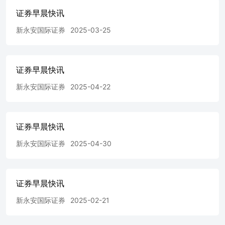
司以线上销售起步，迅速成为中国坚果行业的龙头企业，并
证券早晨快讯
在2019年深圳创业板上市。三只松鼠在2024年实现营业收入
约106.22亿元(人民币．下同)，同比增长49.3%，归母净利
新永安国际证券
2025-03-25
润4.08亿元，同比增长85.51%。 ◆中证监:IPO优先配售对
象新增银行理财、保险资管：中国证监会发布实施修订后的
《证券发行与承销管理办法》，增加银行理财产品、保险资
产管理产品作为IPO优先配售对象。根据此前规定，首发网
证券早晨快讯
下发行应安排不低于网下发行证券数量的70%优先向公募基
新永安国际证券
2025-04-22
金、社保基金、养老金、年金基金、保险资金和合格境外投
资者资金配售，即A类投资者；其余合格网下投资者为B类
投资者。此前，银行理财类帐户暂无网下新股申购参与资
格，保险资管类产品则属于B类投资者。此次修订后，银行
证券早晨快讯
理财产品、保险资产管理产品都将成为A类投资者，相关帐
户的中签率有望提升。受配售比例倾斜影响，A类帐户网下
新永安国际证券
2025-04-30
平均中签率高于B类帐户。根据国泰君安的统计，截至2024
年末，主板、科创板、创业板网下新股申购A类帐户平均入
围帐户数量分别为3831户、3333户、3474户，而B类帐户平
证券早晨快讯
均入围帐户数量分别为2740户、1928户、2148户 XIN
YONGAN INTERNATIONAL FINANCIAL HOLDINGS
新永安国际证券
2025-02-21
LIMITEDwww.yafco.com.hk 183353511-15Units 3511-15,
35/F,CoscoTower, Grand Millennium Plaza,183 Queen's Road
Central, Sheung Wan, Hong Kong 頁2 资料来源：彭博,经济