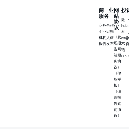
情人士称，李嘉诚商业帝国的核心企业长和可能无法在原定
商业
网
投
的4月2日前签署最终出售港口的协议。不过他们表示，围绕
服务
站
交易的工作仍在推进，但各方需要更多时间来完成尽职调查
微
协
等程序。在长和拟出售的43处设施中，巴尔博亚港
商务合作
huf
议
（Balboa）和克里斯托瓦尔港（Cristobal）分别扼守巴拿马
企业采购
举
运河这条连接大西洋和太平洋战略要冲的两端，也是该交易
《发
机构入驻
cs@
的关键组成部分。若这一事项顺利完成，长和将从中净赚逾
现报
报告发布
不
190亿美元现金。对于李嘉诚这位96岁的商业巨擘而言，与
告网
话
贝莱德的此项交易无疑是有史以来最具地缘政治复杂性的一
站服
889
笔生意，因为巴拿马运河的两大主要用户正是美国与中国。
务协
北京担心出售港口资产可能损害中国的航运及贸易利益，而
议》
美国总统唐纳德·特朗普则将其作为从中国手中夺回了运河
《侵
加以庆祝。 ◆中国四家国有银行计划定增A股，共募集
权举
5,200亿元人民币补充资本：中国大型国有银行中的四家计
报》
划定向增发股份，募集总计不超过5,200亿元人民币（720亿
《研
美元）的资金，用于补充核心一级资本。据周日发布的公
选报
告，交通银行将向包括中国财政部在内的投资者定向增发不
告购
超过1,200亿元的A股股份。据各行另外的公告，中国银行、
前协
中国邮政储蓄银行和中国建设银行分别计划向财政部和其他
议》
投资者定向增发1,650亿元、1,300亿元和1,050亿元A股股
份。中国财政部将认购全部或大部分这些增发股份。此前中