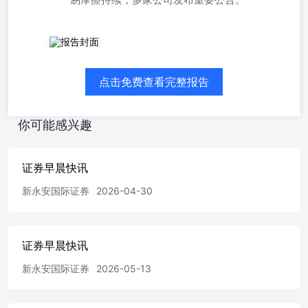
➢美经济滞胀风险；中资大行定增A股。A股下跌。上证指
数跌0.67%报3351.31点，深证成指跌0.57%，创业板指跌
0.79%。贵金属冲高，多元金融走强；化工产链大面积回
点击免费查看完整报告
调。港股大挫，尾盘收复部分失 地。香 港 恒 生 指 数 收
盘 跌0.65%报23426.6点，恒生科技指数跌1.48%，恒生中国
企业指数跌0.82%。贵金属板块冲高，医药、电讯走强。大
你可能感兴趣
市成交2296.22亿港元。外盘方面，欧洲三大股指收盘全线
下跌。美国三大股指全线收跌，道指 跌1.69%，标 普500指
数 跌1.97%报5580.94点，纳指跌2.7%。美国经济面临滞胀
证券早晨快讯
风险，美联储看重的通胀指标创下一年来最大升幅，而消费
支出再次弱于预期。中国四家国有银行计划定向增发A股，
新永安国际证券
2026-04-30
合计募集5200亿元以补充资本。 ➢美联储看重的通胀指标
核心个人消费支出价格2月份创下一年来最大环比升幅，而
消费支出再次弱于预期。此外，3月密歇根大学消费者信心
证券早晨快讯
指数跌至逾两年低点，通胀预期大幅升高。 ➢知情人士透
露，李嘉诚正在考虑推迟长和原定本周签署向贝莱德牵头的
新永安国际证券
2026-05-13
财团出售港口的协议。国务院港澳办周六转发的香港大公报
社论呼吁有关企业尽快停止港口交易，否则后果严重。 资
料来源：彭博➢中国银行、邮储银行、建设银行和交通银行