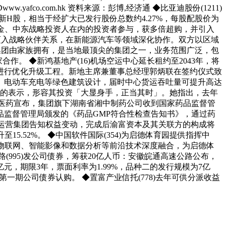
S LIMITEDwww.yafco.com.hk 资料来源：彭博,经济通 ◆比亚迪股份(1211)
股新H股，相当于经扩大已发行股份总数约4.27%，每股配股价为
线、主权基金、中东战略投资人在内的投资者参与，获多倍超购，并引入
础上，迈入战略伙伴关系，在新能源汽车等领域深化协作。双方以区域
im企业集团由家族拥有，是当地最顶尖的集团之一，业务范围广泛，包
合作。 ◆新鸿基地产(16)机场空运中心延长租约至2043年，将
亿元进行优化升级工程。新地主席兼董事总经理郭炳联在签约仪式致
、电动车充电等绿色建筑设计，届时中心货运吞吐量可提升高达
纽的表示，形容其投资「大显身手，正当其时」。她指出，去年
华润医药宣布，集团旗下湖南省湘中制药公司收到国家药品监督管
监督管理局颁发的《药品GMP符合性检查告知书》，通过药
富资本运营集团告知权益变动，完成后渝富资本及其关联方的构成将
5.52%。 ◆中国软件国际(354)为启德体育园提供指挥中
物联网、智能影像和数据分析等前沿技术深度融合，为启德体
995)发公司债券，筹获20亿人币：安徽皖通高速公路公布，
元，期限3年，票面利率为1.99%，品种二的发行规模为7亿
第一期公司债券认购。 ◆置富产业信托(778)去年可供分派收益