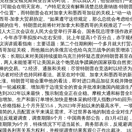
尼克在接受福克斯商业台采访时说，“所以我认为，他会跟他们一
们可能会在明天宣布。”卢特尼克没有解释清楚总统唐纳德·特朗
个位置”，而特朗普会在对加拿大和墨西哥加征的关税上“动一动
西哥-加拿大贸易协定。“如果遵守这些规定，那么总统会考虑给
摇的信号。特朗普此前将针对加拿大和墨西哥的关税推迟了一个月
届全国人大三次会议在人民大会堂举行开幕会。国务院总理李强作政
今年赤字率拟按4%左右安排、比上年提高1个百分点，赤字规模5
联席会议演讲观看指南：主要话题：第二个任期刚刚一个多月就大打
西哥加征关税，而他频出的亲俄言论也给乌克兰战争的前景增添
和中东：长期以来对美国持续援助乌克兰持怀疑态度的特朗普甚至
后，两人未能签署可让美国从这个饱受战争蹂躏的国家获取自然
的交易。”2.经济、通胀和关税：尽管特朗普在竞选时以经济为主题并
受访者对经济也持同样看法。甚至在对中国、加拿大和墨西哥的新关税
格上涨。特朗普可能会重申他的看法，即对进口商品加征关税并降
新一轮减税案、增加用于边境安全的资金并批准刺激国内能源生产
2022年以来最快，预示制造业正在企稳。摩根大通和标普全球编制
增加。生产和新订单增长加快是整体采购经理人指数(PMI)回
价格指标上个月升至55.6，为2023年开始以来的最高水平。
更精简的人员配置水平来满足需求。不过世界各地的制造企业对生
起反规避调查，调查期限6个月：中国商务部公告，自3月4日起
查期限为6个月，特殊情况下可适当延长。商务部表示，反规避
根据调查结果客观公正作出裁决。 183353511-15Units 3511-