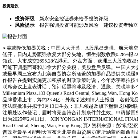
投资建议
投资评级
：新永安金控证券未给予投资评级。
风险提示
：报告强调投资可能涉及风险，建议投资者独立
➢美或降低加墨关税；中国人大开幕。A股尾盘走强。航天航空维持涨势；
低开，日内走势顽强收复大部分失地。恒生指数收跌0.28%报2
领跌。大市成交2695.28亿港元。外盘方面，欧洲三大股指收盘全线
可能下调墨西哥和加拿大部分关税，美股盘后反弹。中国人大会
或最早周三宣布为北美自贸协定所涵盖的加墨商品提供关税缓冲
作报告在提到实施更加积极的财政政策时说，今年赤字率拟按4%
联席会议上发表讲话，预计话题将涉及经济、通胀、关税等多个议题，据悉可能宣布
Millennium Plaza,183 Queen's Road Central, Sheung W
品牌香港上市，筹约23.4亿：外媒引述知情人士报道，名创优品正考虑
获法院批准并拟于3月13日生效：非凡领越及旗下堡狮龙国际
注册处以作登记，届时将完全符合计划条件并生效。申请撤回堡
日为2025年2月11日。 XIN YONGAN INTERNATIONAL FINANCIAL HOLD
Road Central, Sheung Wan, Hong Kong
普政府最早可能明天宣布为北美自由贸易协定所涵盖的墨西哥