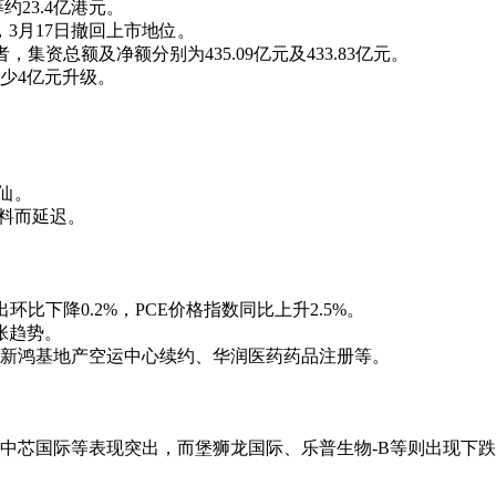
约23.4亿港元。
，3月17日撤回上市地位。
者，集资总额及净额分别为435.09亿元及433.83亿元。
至少4亿元升级。
6仙。
资料而延迟。
环比下降0.2%，PCE价格指数同比上升2.5%。
张趋势。
新鸿基地产空运中心续约、华润医药药品注册等。
中芯国际等表现突出，而堡狮龙国际、乐普生物-B等则出现下