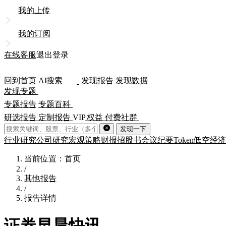
我的上传
我的订阅
在线客服
退出登录
回到首页
AI
搜索
发现报告
发现数据
发现专题
专题报告
专题百科
研选报告
定制报告
VIP
权益
付费社群
发现一下
行业研究
公司研究
宏观策略
财报
招股书
会议纪要
Token
低空经济
当前位置：首页
/
其他报告
/
报告详情
证券早晨快讯