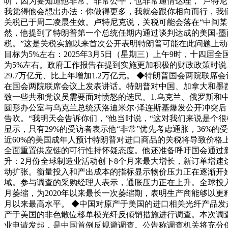
听，因为要知道他非常、非常公平，也非常通情达理，”卢特
我觉得他会想出办法：你做得更多，我就会跟你相向而行，我
关税已于周二凌晨生效。卢特尼克说，关税可能会落在“中间某
然，他提到了特朗普第一个总统任期内通过谈判达成的美国-墨
税。”这是关税实施以来首次公开表明特朗普可能在此问题上动
目标为5%左右：2025年3月5日（星期三）上午9时，十四
为5%左右。政府工作报告在提到实施更加积极的财政政策时说，
29.7万亿元、比上年增加1.2万亿元。 ◆特朗普国会两院
在国会两院联席会议上发表讲话。特朗普对中国、加拿大和墨
致一些共和党议员需要面对愤怒的选民。1.乌克兰、俄罗斯
圆形办公室与乌克兰总统沃洛迪米尔·泽连斯基爆发公开冲突
告吹。“我明天会告诉你们，”他当时说，“这对我们来说是个很棒
显示，只有29%的受访者表示他“非常”优先考虑通胀，36%的
近60%的美国成年人预计特朗普对进口商品的关税将导致价
全面重置供应链的可行性持怀疑态度。他还准备呼吁国会通过
升：2月份全球制造业活动创下8个月来最大增长，新订单增速达到
动扩张。衡量投入和产出成本的指标显示物价压力正在逐渐开始
域。参与调查的采购经理人表示，通胀压力正在上升。全球投入
月萎缩，为2020年以来最长一次萎缩期，表明生产商能够以
月以来最高水平。 ◆中国对原产于美国的进口相关光纤产品发
产于美国的非色散位移单模光纤反倾销措施进行调查。本次调
业申请发起，是中国首例反规避调查。公告称调查机关将充分保障各利害关系方权利，并