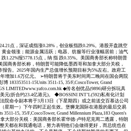
4.21点，深证成指涨0.28%，创业板指跌0.29%。港股开盘跳空
62%。黄金领涨；能源金属活跃；电器、纺服等行业涨幅居前；油气
22%报5778.15点，纳 指 跌0.35%。美国商务部长称特朗普
➢美国商务部长称，特朗普可能降低墨西哥和加拿大部分关税，
报告。2025年国内生产总值增长预期目标为5%左右。政府工
年增加1.6万亿元。 ➢特朗普将于美东时间周二晚间在国会两院
s 3511-15, 35/F,CoscoTower, Grand
HOLDINGS LIMITEDwww.yafco.com.hk ◆传名创优品(9896)研分拆玩具
3.4亿港元)。 ◆BOSSINI INT’L(592)私有化计划
法院命令副本将于3月13日（下星期四）或之前送交百慕达公司
日（星期一）下午四时正起生效。堡狮龙国际在港股的最后交易
, 35/F,CoscoTower, Grand Millennium Plaza,183 Queen's
虑降低墨西哥和加拿大部分关税：美国商务部长霍华德·卢特尼克周二透露，特朗
一整天都在和我通电话，努力表明他们会做得更好，而总统也在