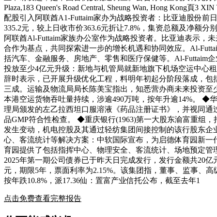
Plaza,183 Queen's Road Central, Sheung Wan, Hong 
配股引入阿联酋A1-Futtaim家办为战略投资者：比亚迪股份
335.2元，较上日收市价363.6元折让7.8%，集资总额及净
阿联酋Al-Futtaim家族办公室作为战略投资者。比亚迪表示
合作为基点，共同探索进一步的增长机遇和协同效应。Al-Futt
括汽车、金融服务、房地产、零售和医疗保健等。Al-Futtai
投放至少4亿元升级：新地与机管局就新地旗下机场空运中心租约
辞时表示，已开展升级优化工程，料明年初起分阶段落成，包
三成。运输及物流局局长陈美宝指出，知悉营办商未来投资至
本港空运货物吞吐量持续，涉逾490万吨，按年升逾14%。 
理局颁发的左乙拉西坦口服溶液《药品注册证书》，并视同通
品GMP符合性检查。 ◆重庆银行(1963)第一大股东渝富重
发生变动，机电控股及其通过轻纺集团间接控制的该行股东企业将成
心、客流统计等解决方案：中软国际宣布，为启德体育园新一
育园提供了包括指挥中心、物理安全、客流统计、场地预定管理等
2025年第一期公司债券已于昨天日完成发行，发行金额共20亿
元，期限5年，票面利率为2.15%。该集团指，董事、监事、高
按年跌10.8%，派17.36仙：置富产业信托公布，截至去年1
点击免费查看完整报告