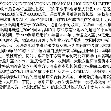
Kong頁3 XIN YONGAN INTERNATIONAL FINANCIAL HOLDING
前日收市后公布订立配售协议，拟向不少于6名承配人配售1.298亿
额分别为435.09亿元及433.83亿元。是次配售吸引到顶级长
，未来比亚迪及Al-Futtaim企业集团计划在现有成功合作的基
aim企业集团成立于1930年代，总部位于阿联酋。Al-Futta
m企业集团与超过200个国际品牌在中东和东南亚地区的超过20个国家
续期，于2028到期后延长15年至2043年，承诺投入至少4
括仓库布局、物流流程改善；智能物业管理系统；太阳能发电板
少4亿元，反映新地对本港经济支持及机场为国际航空及航运枢
◆华润医药(3320)旗下左乙拉西坦口服溶液获得药品注册证书：
过一致性评价。同时，集团旗下东营天东制药公司获得山东省药品
组，持股升至15.52%：重庆银行公布，收到第一大股东重庆渝
为渝富资本的关联方，渝富资本及其关联方持股由15.49%升至1
代智慧场馆应用系统的核心承建厂商之一，公司将AI、大数据、
场景应用在内的智慧场馆综合解决方案。 ◆安徽皖通高速公路(
元（人民币．下同）。该集团指，有关债券品种一发行规模为13亿
级管理人员、持股比例超过5%的股东及其他关联方未参与2025年