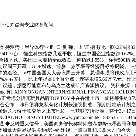
评估并咨询专业财务顾问。
半导体行业 昨 日 反 弹。上 证 指 数 收 涨0.22%报332
2941.77点，恒生科技指数几近平收，恒生中国企业指数跌0.
下跌。美国三大股指全线收跌，道指跌1.55%，标普500指 数 跌1.
议周三开幕，GDP增速、通胀、赤字率等经济目标将揭晓。 
的途径。 ➢中国全国人大会议周三开幕，总理李强将作政府工作
左右安排、比上年提高1个百分点，赤字规模5.66万亿元、比上
与乌克兰达成矿产资源协议。 资料来源：彭博 183353511-15Unit
an, Hong Kong 頁1 XIN YONGAN INTERNATIONAL FINANCIAL 
分拆其玩具品牌TOP TOY并在香港上市，或将筹集约3亿美元(折合约2
联合公布，昨日堡狮龙私有化计划获法院批准，预期批准该计划之
狮龙股份于联交所之上市地位，已获联交所批准，将于3月17
INGS LIMITEDwww.yafco.com.hk 183353511-15Units 3511-15
 頁2 资料来源：彭博,经济通 ◆反转重大信号，美国商务部长称特朗普考
及加拿大商品提供关税缓冲的途径。“墨西哥和加拿大方面今天