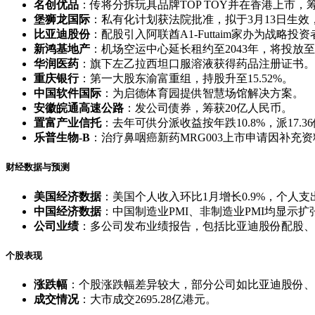
名创优品
：传将分拆玩具品牌TOP TOY并在香港上市，筹
堡狮龙国际
：私有化计划获法院批准，拟于3月13日生效
比亚迪股份
：配股引入阿联酋A1-Futtaim家办为战略投资
新鸿基地产
：机场空运中心延长租约至2043年，将投放
华润医药
：旗下左乙拉西坦口服溶液获得药品注册证书。
重庆银行
：第一大股东渝富重组，持股升至15.52%。
中国软件国际
：为启德体育园提供智慧场馆解决方案。
安徽皖通高速公路
：发公司债券，筹获20亿人民币。
置富产业信托
：去年可供分派收益按年跌10.8%，派17.3
乐普生物-B
：治疗鼻咽癌新药MRG003上市申请因补充
财经数据与预测
美国经济数据
：美国个人收入环比1月增长0.9%，个人支出
中国经济数据
：中国制造业PMI、非制造业PMI均显示扩
公司业绩
：多公司发布业绩报告，包括比亚迪股份配股、
个股表现
涨跌幅
：个股涨跌幅差异较大，部分公司如比亚迪股份、
成交情况
：大市成交2695.28亿港元。