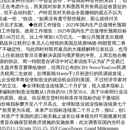
起找出某种办法的—不会是暂停，不会搞那种暂停的东西了，但
普正在考虑什么，而美国对加拿大和墨西哥所有商品征收普征的
，但不会动到底”。卢特尼克对关税会全面撤销的观点不以为
你减一些，”他说，“如果没有遵守那些规则，那么就得付关
后才实施。 ◆政府工作报告：2025年国内生产总值增长预期
府工作报告。政府工作报告：2025年国内生产总值增长预期目标
.66万亿元、比上年增加1.6万亿元。一般公共预算支出规模
贸易战并让联邦公务员人心惶惶的美国总统唐纳德·特朗普周二将
了不确定性。与此同时对联邦雇员的大规模解聘引发抗议，也导
在上任前就信誓旦旦要解决该国与俄罗斯的冲突。上周五他在椭
资源的协议。周一特朗普在讲话中对记者说他不认为矿产交易已
誓言要降低物价，但周日公布的CBS News/YouGov民调
周二生效前，彭博新闻/Harris于2月初进行的民调就发现，
低企业税率将促使制造业的就业机会回到美国。不过经济学家对
的立法。 ◆全球制造业连续第二个月扩张，投入成本指标上
的制造业指数从1月份的50.1升至50.6。高于50表明行业活
升的原因。就业、供应商交货时间和库存等指标仍处于萎缩区
一项价格指标攀升至八个月高点。全球制造业就业指标连续第七个
产前景更为乐观。未来产出指标连续第二个月上升，报62，创5
，对原产于美国的进口相关截止波长位移单模光纤可能规避对原
调查旨在确保贸易救济措施的实施效果；此次调查应国内光纤企
15, 35/F,CoscoTower, Grand Millennium