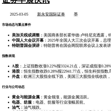
2025-03-05
新永安国际证券
墨
市场动态与重点事件
美加关税或调整
：美国商务部长霍华德·卢特尼克透露，
中国人大会议开幕
：2025年全国人大三次会议开幕，总理
特朗普国会演讲
：特朗普将在国会两院联席会议上发表讲
指数表现
A股
：上证指数收涨0.22%报3324.21点，深证成指涨0.28
港股
：恒生指数收跌0.28%报22941.77点，恒生科技指
外盘
：欧洲三大股指全线下跌，美国三大股指全线收跌，道指跌1
行业与公司动态
黄金与能源金属
：黄金领涨，能源金属活跃。
电器、纺服
：电器、纺服等行业涨幅居前。
油气
：油气领跌。