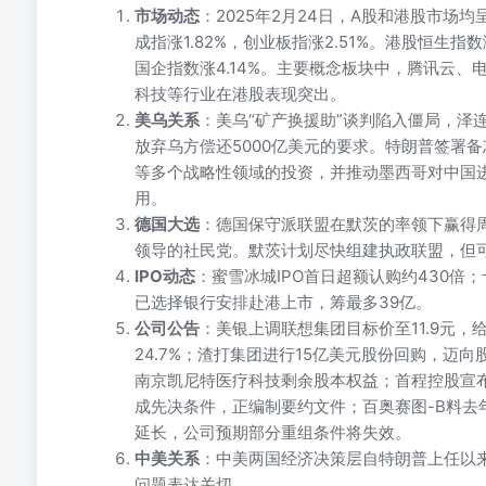
市场动态
：2025年2月24日，A股和港股市场均呈
成指涨1.82%，创业板指涨2.51%。港股恒生指数涨
国企指数涨4.14%。主要概念板块中，腾讯云
科技等行业在港股表现突出。
美乌关系
：美乌“矿产换援助”谈判陷入僵局，泽
放弃乌方偿还5000亿美元的要求。特朗普签署
等多个战略性领域的投资，并推动墨西哥对中国
用。
德国大选
：德国保守派联盟在默茨的率领下赢得
领导的社民党。默茨计划尽快组建执政联盟，但
IPO动态
：蜜雪冰城IPO首日超额认购约430倍
已选择银行安排赴港上市，筹最多39亿。
公司公告
：美银上调联想集团目标价至11.9元，
24.7%；渣打集团进行15亿美元股份回购，迈
南京凯尼特医疗科技剩余股本权益；首程控股宣
成先决条件，正编制要约文件；百奥赛图-B料去
延长，公司预期部分重组条件将失效。
中美关系
：中美两国经济决策层自特朗普上任以来
问题表达关切。