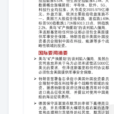
元：据《路透》引述知情人士透露，中国集换式卡牌和收藏
交所提交申请，拟融资约5亿美元（约39亿港元）。报道
前报道，卡游最初计划于2024年在香港上市，但未能获
件的影响下动荡不安，中国监管机构放缓了IPO的审批
品牌生产集换式卡牌、玩具和商品。 ◆先导智能传已选择
智能装备股份有限公司已经选择了银行帮助安排在香港第二
池制造设备供应商之一。知情人士称，该公司正在中信证
工作，料最早今年成事。知情人士说，事项仍在在进行中
德时代(深:300750)、松下控股、LG化学和比亚迪等
计划后，公司寻求在香港发行H股并在主板上市。今年以来
博,经济通 ◆德国保守派赢得大选，极右翼选择党得票率
选，且得票率也大幅领先极右翼的选择党和总理奥拉夫·朔
教民主联盟/基督教社会联盟拿下了28.9%的选票，紧随其
也创下了该党第二次世界大战以来的最差战绩。在这个欧
统唐纳德·特朗普可能打响的全球贸易战会拖累本就陷入
右翼基民盟/基社盟将需要至少一个伙伴才能确保在联邦
盟的选项要么是社民党，要么就是绿党，不过几乎可以肯
茨需要建立一个低效的三党联盟，如此一来他就两者都需
乌克兰总统泽连斯基表示，在与乌克兰进行的矿权谈判中，
基在周日的新闻发布会上坚称，任何协议都必须包含美国
特2月12日在基辅首次提出上述矿权协议。泽连斯基对