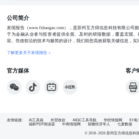
了关切。据央视周五报道，中国国务院副总理何立峰在与
达了“严正关切”。而贝森特方面，则对包括“经济失衡”
公司简介
贸关系的重要性，同意就彼此关心的问题继续保持沟通。 64-66122512/F &
Hong Kongwww.yafco.com.hk頁3 资料来源：彭
发现报告（www.fxbaogao.com），是苏州互方得信息科技有限
究报告指出，联想公布截至去年12月底止第三财季经营收入
于为金融从业者与投资者提供全面、及时的研报数据，覆盖宏观、
团）和ISG（基础设施解决方案集团）销售强劲，收入分别
容。凭借前沿的技术与极简的设计，我们助您高效获取关键信息，实
净利润达到6.93亿美元，超出该行及市场预期78%及91%
额按年增长12%，主要受惠于企业PC需求的强劲增长。
了解更多关于发现报告 >
的经营利润率，但消费端的边缘AI应用因缺乏明确的使用
于销售扩张按年增长59%，以及区域内中小企业(SMB)
官方媒体
客户
企业需求可能受到宏观环境的影响。此外，与台湾ODM厂商
年香港区除税前基本溢利增24.7%：渣打集团公布截至去年
24.7%，经营收入按年增14.3%至47.64亿美元。 ◆渣
渣打集团行政总裁温拓思(Bill Winters)在2024年
息每股28仙，令自2023年全年业绩以来所公布的股东分
医药(512)拟行使认购权认购南京凯尼特医疗科技剩余
凯尼特医疗科技有限公司余下全部股权，收购对价参照目标
金及上海洪昇收购完成后，远大医药将持有南京凯尼特医疗
友情链接:
AI工具箱
外贸收款
AIGC工具导航
华经情报网
51电
昇收购的权利而言，远大医药于今日与向南京基金、上海
福昕PDF阅读器
中商情报网
前瞻经济学人
七麦数据
药行使本次向南京基金及上海洪昇收购的权利及代价的支付
© 2018-
2026
苏州互方得信息科
控股公布，公司之全资附属公司首沃投资拟在中国北京市