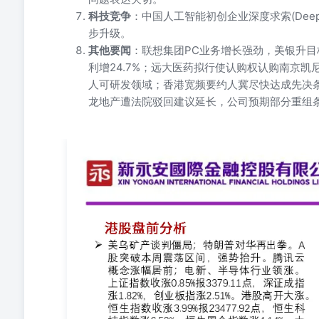
科技竞争
：中国人工智能初创企业深度求索(Dee
步升级。
其他要闻
：联想集团PC业务增长强劲，美银升目
利增24.7%；远大医药拟行使认购权认购南京
人可研发领域；香港宽频要约人冀尽快达成先决条
龙地产遭法院驳回建议延长，公司预期部分重组
➢美乌矿产谈判僵局；特朗普对华再出拳。A股突破本周
上证指数收涨0.85%报3379.11点，深证成指涨1.82%，创
生科技指数涨6.53%，恒生国企指数涨4.14%。大数据概
亿港元。外盘方面，欧洲主要股指收盘涨跌不一。美国三大股指全
纳指跌2.2%。美乌“矿产换援助”的谈判陷入僵局，泽
国投资委员会限制中国在科技、能源等多个战略性领域的投
方必须承诺偿还5000亿美元的要求，但泽连斯基坚称任
国外国投资委员会限制中国在科技等多个战略性领域的投
使用中国商船的海运征收费用。 ➢德国保守派联盟在默
朔尔茨领导的社民党，默茨计划尽快组建执政联盟。 资料来源：彭博 
HOLDINGS LIMITED ◆蜜雪冰城(2097)首日
示，截至今日5:00pm，市场超额认购数目为427.69倍；