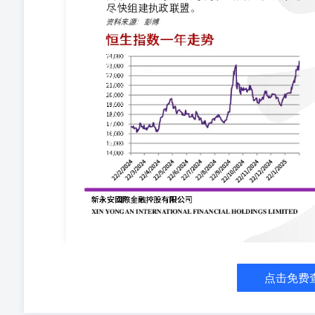
入侵的安全保障。泽连斯基周日表示，该协议必须对乌克
5,000亿美元的资源来补偿美国之前对基辅的支持。彭博
的美国援助不到900亿美元。泽连斯基称，他反驳了美
日，矿权谈判将使乌克兰能够对矿产储量进行真正的调查
◆特朗普对华再出拳：限制中国在科技等多领域投资；审
备忘录指示美国外国投资委员会（CFIUS）限制这个全
示，总统于周五签署了该备忘录。彭博新闻看到的相关事实清
技、关键基础设施、医疗、农业、能源及原材料”等领域的
本、技术和知识”。事实清单显示，特朗普政府将考虑对
制或扩大现有措施范围。特朗普政府还采取措施保护美国
司没有资格参与养老金计划缴款。将矛头指向中国的同时
还表示，美国将加快对10亿美元以上投资的环境审批。这
对“绿地”投资的审批权，以保护敏感设施附近的农田和不动
罕见宣布开源更多代码库，中美人工智能竞赛或进一步升级：
发布关键代码和数据，相比OpenAI等竞争对手，Deep
个月凭借精巧的人工智能模型让硅谷大吃一惊，该公司计
可以下载、构建或改进广受好评的R1或其他平台背后的代码
基准测试中的表现优于OpenAI和Meta，这一举措赢得了
分开源，但后来放弃了这一使命。而DeepSeek打算更
点击免费
此举可能刺激美国和中国的人工智能竞赛升级。通过无偿分享
DeepSeek周五在X上发帖称，“接下来一周，会陆续开
特首次通话，彼此就诸多问题表达关切：中美两国经济决