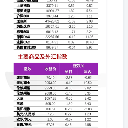
玩具公司卡游已重启香港首次公开发行(IPO)计划，最快于本月向港
引述银行业内人士称，现在香港IPO的审批速度正在加快。《彭博》早
得监管部门的批准。去年，由于全球金融市场在高利率和重大地缘政治事
程序。总部位于上海的卡游公司网站显示，该公司为奥特曼和小马宝莉等
银行安排赴港上市，筹最多39亿：外电引述知情人士透露，无锡先导
上市，或筹资至多5亿美元(约39亿港元)。先导智能是中国最大的电
券和摩根大通的帮助下筹备发行股份事宜，还可能有更多银行加入保荐
，包括规模和时间在内的细节可能会发生变化。先导智能的客户包括宁
。先导智能于1月份发布公告称，在取消了之前在苏黎世发行全球存托凭证的
其在深圳上市的股票已上涨18%，市值约51亿美元。 资料来源：彭
紧随其后：德国保守派联盟在弗里德里希·默茨率领下赢得周日的联邦大
尔茨领导的社会民主党。公共广播公司ARD的预测显示，默茨的基督
后是得票率为19.7%的德国选择党。社民党以16.1%的比率屈居第三，
洲最大经济体面临增长停滞、俄罗斯对乌克兰的战争久拖不决且美国总
困境的德国工业背景下，此次大选具有特别重要的意义。默茨领导的中
议院获得多数席位。政党数量越多联合执政就越复杂。默茨最有可能结
定朔尔茨不会在新内阁中担任任何职位。议会的最终构成也可能决定默
要。 ◆美乌矿产谈判卡壳，泽连斯基坚持要美国提供军事安全保障：
美国同意放弃关于乌方必须承诺偿还5,000亿美元的要求。但泽连斯
的军事支持，这个态度表明两国距离达成协议依然很远。美国财长贝森
于这个方案表示拒绝，理由是其中没有涉及乌克兰希望获得的抵御俄罗斯