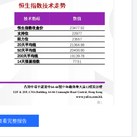
兰和美国来说是“双赢”的。特朗普曾表示，他想要获取乌克兰相当于
新闻社周六报道，乌克兰认为自俄罗斯2022年全面入侵以来其实际获得
国关于在乌克兰做生意的美国公司本身就是安全保障的说法。泽连斯基周
，包括所有权状况。他说，不排除基辅收回那些被非法占有的资产。
计外国上市公司：唐纳德·特朗普再次出台针对中国的新措施，他签署
球第二大经济体在战略性领域的投资。一位不愿透露姓名的白宫官员表
单显示，这份“国家安全总统备忘录”要求CFIUS限制中国在“科
投资。特朗普还指示CFIUS制订新规，“遏制中国等外国对手利用资
半导体、人工智能、量子、生物技术和航天等领域的对华投资实施新限
投资者，对在本国交易所挂牌的外国公司加以审计，并确保外国对手公
，备忘录要求刺激盟国的投资，包括设立“快速通道”促进项目。该文件
两个概念都是特朗普已承诺实施的内容。备忘录还要求加强CFIUS
产，同时限制和敏感技术领域美国人才及运作的接触。 ◆DeepSeek
中国人工智能初创企业深度求索(DeepSeek)计划从下周开始向公众
Seek罕见地准备对外开放更多核心技术。这家成立才20个月的初创公司上
划向所有开发和研究人员开放代码库。该公司在X上发帖称，任何人都
。DeepSeek此举进一步推动了人工智能开发的开源，由于其模型在
更多拥护者。Meta等公司已经向公众开放了自己的模型。OpenAI最初部
进一步，公开底层代码、用于创建代码的数据以及开发和管理代码的方式。
查看完整报告
代码秘密，DeepSeek将推动人工智能技术得到更广泛的应用。
源5个代码库，毫无保留地分享我们微小但真诚的进展”。 ◆何立峰与贝森
策层自美国总统特朗普上任以来首次通话，并就一系列问题对彼此表达