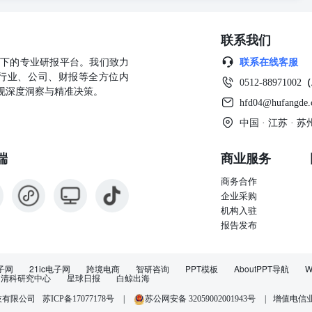
美国财长贝森特通话期间，就特朗普针对中国商品加征的10%的关税表
等中国的一系列问题“表达了重大关切”。据央视报道，双方均认同中美经
联系我们
 25/F, CMA Building, 64-66 Connaught RoadCentral,
博,经济通 ◆美银：联想集团(992)PC业务增长强劲，升目标价至11.9元：美银研
公司旗下的专业研报平台。我们致力
联系在线客服
达到6.88亿美元，基本符合美银及市场预期。由于IDG（智能设备集
行业、公司、财报等全方位内
0512-88971002
（
超出美银及市场8%及5%，但经营利润率(OPM)低于预期3个百分点。
现深度洞察与精准决策。
。该行予联想「中性」评级，目标价由10元升至11.9元。期内IDG销售
hfd04@hufangde
该行认为，联想的高企业客户占比将帮助其保持稳健的销售增长及较高
中国 · 江苏 ·
场景，可能仍需时间成熟。联想ISG在第三季度实现了盈亏平衡，受益
的复苏。美银认为，联想在ISG业务上实现稳健的盈利改善仍需时间，且
端
商业服务
相比，联想在AI服务器领域的进展仍然较慢。 ◆渣打集团(2888)去
12月底止全年业绩，期内香港区除税前基本溢利23.08亿美元，按年增
商务合作
打集团(2888)：进行15亿美元股份回购，迈向股东回馈至少80亿美元目标：
企业采购
度全年业绩报告中宣布进行15亿(美元．下同)股份回购计划，并建议派发末期股
机构入驻
派总额达到49亿元，稳步迈向该行向股东回馈至少80亿元目标。 ◆远大
报告发布
股本权益：远大医药公布，拟行使其权利向南京基金及上海洪昇收购南京
公司估值3.57亿元人民币，按照各自持有的股权比例确定。向南京基
科技有限公司59.91%的股权。就行使本次收购向南京基金和上海洪
子网
21ic电子网
跨境电商
智研咨询
PPT模板
AboutPPT导航
W
洪昇、目标公司及目标附属公司签订了补充协议，其中包括确认远大医
清科研究中心
星球日报
白鲸出海
条款设定。 ◆首程控股(697)宣布成立进军机器人可研发领域：首程
苏ICP备17077178号
|
苏公网安备 32059002001943号
|
增值电信业务
技有限公司
出资成立北京首程机器人科技产业有限公司，致力于构建完整机器人产