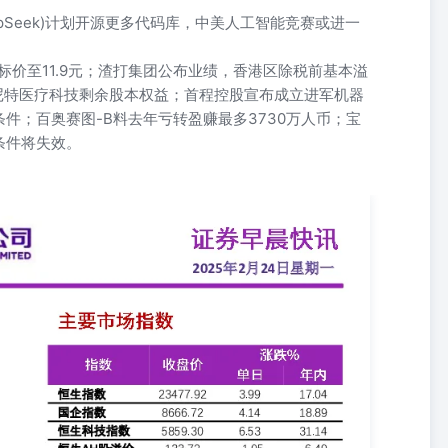
pSeek)计划开源更多代码库，中美人工智能竞赛或进一
标价至11.9元；渣打集团公布业绩，香港区除税前基本溢
凯尼特医疗科技剩余股本权益；首程控股宣布成立进军机器
件；百奥赛图-B料去年亏转盈赚最多3730万人币；宝
条件将失效。
震荡区间，强势抬升。腾讯云概念涨幅居前；电新、半导体行业领涨。
业板指涨2.51%。港股高开大涨。恒生指数收涨3.99%报23477.92点，恒
念涨幅居前；半导体、软件、5G、科技行业均拉涨。大市成交3935.979
线收跌，道指跌1.69%，标普500指数跌1.71%报6013.13点，
连斯基坚称任何协议都必须包含美国提供军事安全保障。特朗普指示美国外
资。 ➢美乌“矿产换援助”的谈判陷入僵局，虽然白宫同意放弃关于乌
何协议都必须包含美国提供军事安全保障。 ➢特朗普签署备忘录指示美
资。据悉特朗普政府还推动墨西哥对中国进口商品征收关税，并提议对
茨的率领下赢得周日大选，并且得票率大幅领先极右翼的选择党和总理
XIN YONGAN INTERNATIONAL FINANCIAL
预计超额认购约近430倍：蜜雪冰城首日认购数目火爆，据富途证券新股认购数据显
华盛证券显示为428.51倍。 ◆传卡游计划重启香港上市计划，拟筹39亿