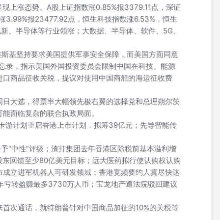
现上涨态势。A股上证指数涨0.85%报3379.11点，深证
3.99%报23477.92点，恒生科技指数涨6.53%，恒生
、电新、半导体等行业领涨；大数据、半导体、软件、5G、
连斯基坚持要求美国提供军事安全保障，而美国方面同意
备忘录，指示美国外国投资委员会限制中国在科技、能源
进口商品征收关税，提议对使用中国商船的海运征收费
周日大选，得票率大幅领先极右翼的选择党和总理朔尔茨
可能面临复杂的联合执政局面。
；卡游计划重启香港上市计划，拟筹39亿元；先导智能传
给予“中性”评级；渣打集团去年香港区除税前基本溢利增
向股东回馈至少80亿美元目标；远大医药拟行使认购权认购
布成立进军机器人可研发领域；香港宽频要约人冀尽快达
年亏转盈赚最多3730万人币；宝龙地产遭法院驳回建议
首次通话，就特朗普针对中国商品加征的10%的关税等