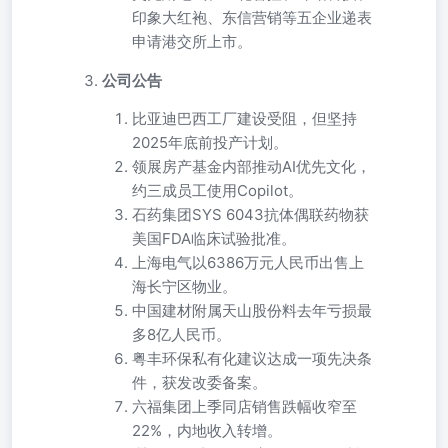
印象大红袍、东信营销等五企业递表
申请港交所上市。
公司公告
比亚迪巴西工厂建设受阻，但坚持
2025年底前投产计划。
领展房产基金内部推动AI优先文化，
约三成员工使用Copilot。
石药集团SYS 6043抗体偶联药物获
美国FDA临床试验批准。
上海电气以6386万元人民币出售上
海长宁区物业。
中国建材附属天山股份料去年亏损最
多8亿人民币。
粤丰环保私有化建议达成一项先决条
件，获发改委备案。
六福集团上季同店销售跌幅收窄至
22%，内地收入转增。