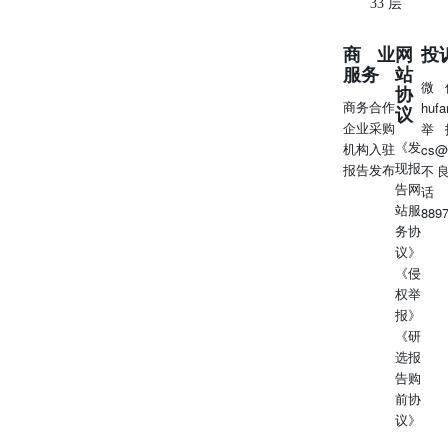
33 层
该报告的13个类别中有10个实现销售增长，包括家具和体育
用品商店。汽车销售在前两个月强劲增长后12月增长
商业
网
投
0.7%，受当选总统唐纳德·特朗普威胁结束电动车税收抵免
服务
站
的影响，以及利率下降和制造商加大激励措施的提振。加油
微
协
站的收入增加，反映出油价走高。周四的数据表明消费者在
商务合作
huf
议
假日季节表现良好，受益于薪资增长跑赢通胀。尽管上月基
企业采购
举
本通胀放缓，但美国人仍在努力应对高生活成本，并且一些
《发
机构入驻
cs@
零售商考虑提高价格来应对特朗普下周就任后的潜在关税上
现报
报告发布
不
调。这可能会扭曲未来的零售数据，因为这些数据没有经过
告网
话
通胀调整，所以增长可能只是反映了更高的价格，而不是销
站服
889
售活动增加。 ◆万科总裁祝九胜据报被公安机关带走，公
务协
司或将面临接管改组：经济观察网援引知情人士消息称，万
议》
科总裁兼首席执行官祝九胜被中国公安机关带走。此外，据
《侵
该媒体报道，深圳相关工作专班已经全面介入万科，该公司
权举
或将面临接管改组。记者周四数次拨打祝九胜的手机电话，
报》
未有人接听。万科暂未回复彭博新闻的置评请求。几小时
《研
后，财联社报道称，祝九胜1月17日凌晨更新了微信朋友
选报
圈，转发了一条关于商旅短租的链接，并和财联社记者进行
告购
了简短通话。报道未提及祝九胜的状况或双方的通话内容。
前协
作为中国房地产市场的领头羊，万科面临着债券抛售加剧的
议》
局面，投资者对该公司大量债务将到期感到忧虑，虽然政府