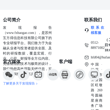
而2023年同期则录盈利2886.5万元。 资料来源：彭博,经济
通 ◆美联储理事Waller：如果通胀数据保持良好，上半年可
能再次降息：美联储理事Christopher Waller表示，如果通胀
公司简介
联系我们
数据继续表现良好，美联储可能今年上半年再次降息。
Waller周四在CNBC上表示，“我们周三得到的通胀数据非常
发现报告
联系在
好”，如果未来的通胀数据和12月CPI一样好，那美联储今年
（www.fxbaogao.com），是苏州
线客服
降息次数可能超过市场预期，时间也会更早。他说，“如果
互方得信息科技有限公司旗下的
（
我们继续看到这样的数据，有理由相信降息可能在上半年到
0512-
专业研报平台。我们致力于为金
日9
来”。Waller说自己不完全排除3月份降息。美联储理事
88971002
融从业者与投资者提供全面、及
18
Christopher Waller。Waller表示，官员们对中性利率的预估
时的研报数据，覆盖宏观、行
中值值意味着今年可能降息三到四次，具体取决于将发布的
hfd04@hufan
业、公司、财报等全方位内容。
官方媒体
客户端
经济数据。他说，“这取决于数据，如果数据不配合，那么
凭借前沿的技术与极简的设计，
中国 ·
降息次数可能减到两次，若通胀很顽固，甚至可能只降息一
我们助您高效获取关键信息，实
江苏 ·
次”。 ◆美国12月零售销售普遍增长，假日购物季强劲收
现深度洞察与精准决策。
苏州市
官：美国12月零售销售普遍增长，表明在假日季结束之际消
工业园
费需求仍然强劲。美国商务部周四公布的数据显示，未经通
了解更多关于发现报告 >
区旺墩
胀因素调整的基础上，12月零售销售环比增长0.4%，11月
路269
前值被上修为增长0.8%。扣除汽车和汽油，零售销售环比
号圆融
增长0.3%。数据显示，零售销售控制组增长0.7%，为三个
星座商
月来最大增幅。该指标不包括食品服务、汽车经销商、建材
务广场
商店和加油站，也被政府用来计算GDP报告中的商品支出。