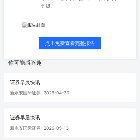
评级。
➢美联储理事释降息信号；万科总裁据报被带走。A股高开
回落。上证指数涨0.28%报3236.03点，深证成指涨0.41%，
创业板指涨0.66%。A股多行业温和上涨，百货、家电、原
点击免费查看完整报告
材料业涨幅居前。港股高开回落。香港恒生指数涨1.23%报
19522.89点，恒生科技指数涨1.23%，恒生中国企业指数涨
1.24%。煤炭、半导体、油气等板块涨幅居前。大市成交
你可能感兴趣
1423.07亿港元。外盘方面，欧洲三大股指收盘全线上涨。
美国三大股指全线收跌，道指跌0.16%，标普500指 数 跌
0.21%报5937.34点，纳 指 跌0.89%。美国12月零售普遍增
证券早晨快讯
长，美联储理事Waller称上半年可能下调利率。万科总裁祝
九胜据报被公安机关带走，公司或将面临接管改组。 ➢美
新永安国际证券
2026-04-30
联储理事Waller表示，如果未来的通胀数据能继续保持良
好，上半年或再次降息。他没有完全排除3月降息的可能
性。 ➢万科总裁祝九胜据报被公安机关带走，公司或将面
证券早晨快讯
临接管改组。财联社称，祝九胜1月17日凌晨更新了微信朋
友圈并与该社记者进行了简短通话。 ➢美国12月零售销售
新永安国际证券
2026-05-13
普遍增长，前月数据也被上修，显示假日购物季消费需求强
劲。 资料来源：彭博 XIN YONGAN INTERNATIONAL