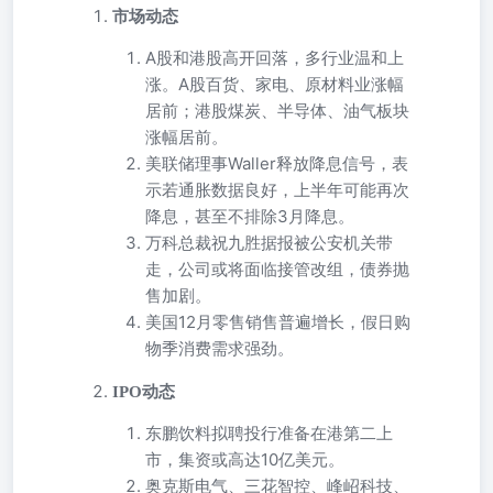
市场动态
A股和港股高开回落，多行业温和上
涨。A股百货、家电、原材料业涨幅
居前；港股煤炭、半导体、油气板块
涨幅居前。
美联储理事Waller释放降息信号，表
示若通胀数据良好，上半年可能再次
降息，甚至不排除3月降息。
万科总裁祝九胜据报被公安机关带
走，公司或将面临接管改组，债券抛
售加剧。
美国12月零售销售普遍增长，假日购
物季消费需求强劲。
IPO动态
东鹏饮料拟聘投行准备在港第二上
市，集资或高达10亿美元。
奥克斯电气、三花智控、峰岹科技、