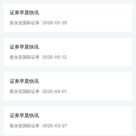
FINANCIAL HOLDINGS LIMITED 暂无新股 ◆东鹏饮料据
报拟聘投行准备在港第二上市：据《彭博》引述消息人士报
证券早晨快讯
道，中国能量饮料制造商东鹏饮料(沪：605499)接近聘请摩
新永安国际证券
2026-05-20
根士丹利、瑞银以及华泰证券等，协助安排在香港作第二上
市事宜。消息指，第二上市可能在今年内进行，集资或高达
10亿美元(约78亿港元)。东鹏回应指，多间投行建议公司在
香港发行股份，以支持公司在国际上的扩张，虽然公司已进
证券早晨快讯
行一些初步准备，但尚未签署任何合作或服务协议。 ◆奥
克斯电气、三花智控等五企业前日同时递表申请上市：前日
新永安国际证券
2025-05-12
（15日）一连有五间公司向港交所递表申请上市，其中奥克
斯电气、三花智控(深:002050)、峰岹科技(沪:688279)均由中
金保荐，至于第二度递表的印象大红袍由兴证国际保荐，东
信营销则由海通国际及中银国际联席保荐。奥克斯电气主要
证券早晨快讯
提供家用和中央空调设计、研发、生产、销售及服务，中金
新永安国际证券
2025-04-01
为独家保荐人。据初步招股书，奥克斯电气的空调业务覆盖
140多个国家和地区。根据弗若斯特沙利文的资料，截至
2023年，按销量计算，奥克斯是全球第五大空调提供商。
2024年前九个月，其海外收入占总收入比例超过45%。财务
证券早晨快讯
方面，截至2024年9月底止月，公司收入242.78亿元（人民
币．下同），按年增加15.39%。母公司拥有人应占利润
新永安国际证券
2025-03-27
27.16亿元，按年增加17.83%。三花智控为制冷空调控制元