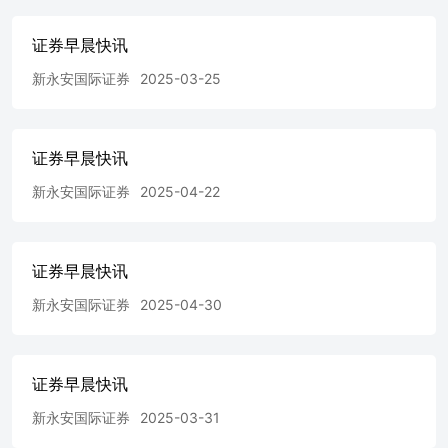
器件和汽车热管理系统零部件制造商，中金及华泰国际为联
席保荐人。据初步招股书，公司业务横跨制冷空调电器零部
证券早晨快讯
件及汽车零部件两大板块，并不断向仿生机器人机电执行器
等新兴领域进行业务拓展。2024年前三季度，三花智控录得
新永安国际证券
2025-03-25
收入205.63亿元，按年增加8.36%。同期利润为23.2亿元，
按年增5.53%。晶片设计公司峰岹科技亦递表，中金为独家
保荐人。据初步招股书，峰岹科技专注于BLDC电机驱动控
制晶片的设计与研发，专攻晶片设计、电机驱动架构算法及
证券早晨快讯
电机技术。根据弗若斯特沙利文的资料，该公司为全球首家
新永安国际证券
2025-04-22
实现基于FOC算法硬件化的电机主控专用芯片大规模量产的
晶片厂商。2024年前三季度，录得收入4.33亿元，按年大增
53.78%。期内利润1.84亿元，按年上升48.24%。印象大红
袍为一家国有综合文化旅游服务企业，总部位于福建省武夷
证券早晨快讯
山，主要收入来自大型实景山水剧《印象．大红袍》的门票
收入。据弗若斯特沙利文，按文旅演出节目产生的销售收入
新永安国际证券
2025-04-30
计，公司在2023年中国文旅演出市场排名第八。去年首三季
收入1.06亿元按年增约6%，净利3430.1万元按年减少
16.3%。东信营销为内地一家人工智能营销公司，自2004年
证券早晨快讯
成立，核心技术包括营赛大模型及2170亿条营销数据组成的
大数据资源。据弗若斯特沙利文的资料，按2023年的收入计
新永安国际证券
2025-03-31
为中国最大的AI营销公司，市场份额占比为5.0%。不过值
得留意的是，去年首三季公司同比盈转亏，蚀4238.8万元，