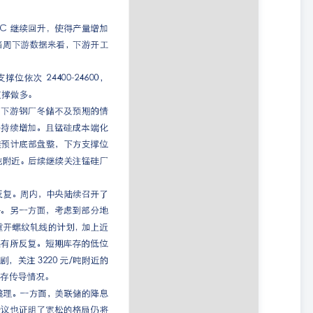
放假，但目前多地仍有赶工支撑，企业整体出货尚可，但随着元旦临
计下周国内浮法玻璃现货市场价格仍震荡偏弱。 【涤纶短纤】上周短
自身生产利润以及下游制品利润走势相反，盘面延续成本驱动逻辑。成
油裂解价差仍旧偏弱，芳烃美亚价差也未出现明显走强，这从最源头成
华东现货价在区域价差华南-200给到的下边际附近，且从彭博对美国
用汽油调和产量的高峰，和往年相比，虽低于24年，但与23年水平相
5年1月在芳烃聚酯价格估值水平不高的背景下出现阶段性炒作调和组分
震荡，在现货仍未走弱的情况下，近月1月强于远月5月。从盘面驱动
以及下游制品利润的走势整体与盘面价格相反，盘面单边驱动主要在交
11月初至12月初出现一轮走弱，但随着领先指标美国汽油裂解的走弱
一轮修复，也从成本端给到聚烯烃盘面价格支撑。但随着领先指标美国
的走强也难持续，叠加供需端供应增加预期较为一致，以塑料为例，可
k的加深不是通过近端现货的拉涨来加深，而是通过远端合约不跟涨来加深
涨跌幅3.03%。供应端，Suzano宣布1月报价上涨，并对亚洲和欧
100美元/吨。下半年来，由于阔叶浆较大的产能投放，阔叶浆价格一
减产计划。而在提涨下，贸易商捂盘惜售，现货资源紧张。需求端，下游依
纸厂对原料的备货力度一般。纸浆整体仍为供需双弱的格局，但要注意
周纸浆回调风险加大。我们依旧认为，年前可关注区间下沿布局做多的
浆库存压力不大的情况下，有一定想象空间。关注宏观情绪、下游去库
】上周尿素波动加剧，周度涨跌幅-1.2%。上周受到保供稳价会议及伊
又恢复理性回调。基本面上，气头继续检修，日产下降至17万吨左右，