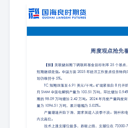
研究员：许晓燕邮箱：xuxy@ghlsqh.com.cnTEL：0571
先看 【铜】美联储如期下调联邦基金目标利率25个基点
重点任务转向内需驱动，年度GDP增长规划仍维持于5%。 研究员：宋卓
业资格证号：F03125271 TC短期回落至6.91美元/
100.51万吨，环比增加0.94%，同比上升4.61%，且较预
累计产量为1096.51万吨，累计增幅为5.02%。 产
内次高位。 2024年12月30日 技术上逢支撑位做多，跌破止损
复做回升。 【锌】锌总体在板块偏强。随着进口矿陆续到
工率淡季不淡。从当周下游数据来看，下游开工率仅小幅
24400-24600，23500-23200,因锌精矿供应紧
驱动。下游钢厂冬储不及预期的情况下，锰硅厂产量仅宁
约50元/吨，受冶金焦影响仍有下滑可能，锰硅预计底部盘整，下
附近。后续继续关注锰硅厂产量，1月钢招和冬储情况。 
陆续召开了财政会议和住建会议，继续释放利好信号，支撑螺
吨之间，部分钢厂已有重开螺纹轧线的计划，加上近期套
存的低位让它更多的保持相对稳定的趋势。近期消息面扰动
观政策、钢铁产业链库存传导情况。 【铁矿石】海外扰
策发挥空间明显增加，而周内财政会议和住建会议也证明
被削弱，而钢厂当前的补库周期接近尾声，无论是交投需
参考，请阅读末页免责声明。 矿石估值，基本面上难见强有
续关注国内外宏观政策、钢铁产业链库存传导情况。 【