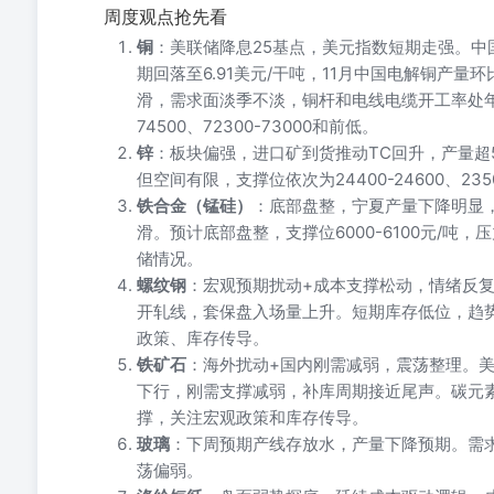
周度观点抢先看
铜
：美联储降息25基点，美元指数短期走强。中国
期回落至6.91美元/干吨，11月中国电解铜产量环比
滑，需求面淡季不淡，铜杆和电线电缆开工率处年
74500、72300-73000和前低。
锌
：板块偏强，进口矿到货推动TC回升，产量超
但空间有限，支撑位依次为24400-24600、235
铁合金（锰硅）
：底部盘整，宁夏产量下降明显，
滑。预计底部盘整，支撑位6000-6100元/吨，压
储情况。
螺纹钢
：宏观预期扰动+成本支撑松动，情绪反
开轧线，套保盘入场量上升。短期库存低位，趋势
政策、库存传导。
铁矿石
：海外扰动+国内刚需减弱，震荡整理。
下行，刚需支撑减弱，补库周期接近尾声。碳元素跌
撑，关注宏观政策和库存传导。
玻璃
：下周预期产线存放水，产量下降预期。需
荡偏弱。