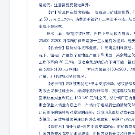
下，产量存下降预期。需求端，部分区域下游虽陆续开始
近，部分企业为降低库存压力，市场成交或相对灵活，预
纤盘面价格继续弱势探底，盘面价格走弱的同时，基差、
本端原油价格走势收敛，短期震荡偏强，但汽油端美国汽
本端驱动短纤盘面价格走弱。不过目前短纤价格估值不高，
成品车用汽油调和产量的预测值看，25年1月将会看到车
当，叠加目前美国汽油调和组分库存不高，不排除进入2
补库的可能。 【聚烯烃】上周聚烯烃盘面价格走势偏横盘
逻辑看，虽然盘面波动幅度收窄，但基差、自身生产利润
易成本端逻辑。从直接上游成本石脑油来看，石脑油裂解在
以及需求端PE开工率的抬升，在年底前石脑油裂解迎来
汽油裂解进入震荡以及PE开工率再次压缩，石脑油裂解
以等待back结构加深的过程中，现货有些跟不动，bac
的时候轻仓博弈拐点。 【纸浆】纸浆价格近期偏强运行，上周
美上涨力度不同，亚洲价格上涨20美元/吨，欧美价格上涨
路下行，针阔价差持续走强，Suzano同时披露25Q1
旧在主动去库周期中，去库情况良好，在去库周期中下游
到这一格局在缓慢变化的趋势。短期震荡格局不变，，本
机会，下方空间有限，上方空间在基本面有所好转+针叶
涨价情况 专业服务，创造价值 和海外宏观因素。 【尿素
朗方面消息影响，尿素大幅拉涨，在实质利好有限情况下