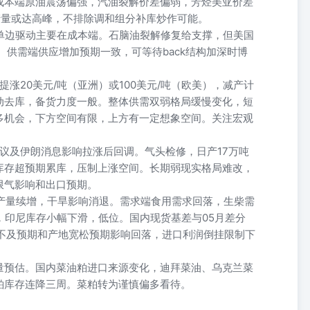
成本端原油震荡偏强，汽油裂解价差偏弱，芳烃美亚价差
产量或达高峰，不排除调和组分补库炒作可能。
单边驱动主要在成本端。石脑油裂解修复给支撑，但美国
。供需端供应增加预期一致，可等待back结构加深时博
o提涨20美元/吨（亚洲）或100美元/吨（欧美），减产计
动去库，备货力度一般。整体供需双弱格局缓慢变化，短
多机会，下方空间有限，上方有一定想象空间。关注宏观
会议及伊朗消息影响拉涨后回调。气头检修，日产17万吨
库存超预期累库，压制上涨空间。长期弱现实格局难改，
限气影响和出口预期。
0月产量续增，干旱影响消退。需求端食用需求回落，生柴需
，印尼库存小幅下滑，低位。国内现货基差与05月差分
息不及预期和产地宽松预期影响回落，进口利润倒挂限制下
量预估。国内菜油粕进口来源变化，迪拜菜油、乌克兰菜
粕库存连降三周。菜粕转为谨慎偏多看待。