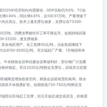
2025年经济转向内需驱动，GDP目标仍为5%。TC短
增0.94%，同比增4.61%，达100.51万吨。产量增速下
内次高位。技术上逢支撑位做多，支撑位在73300-
50万吨。消费淡季镀锌开工率不降反升。短期持续回落
00-23200，逢支撑做多。
其余地区增产。化工焦降50元/吨，冶金焦或继续下
力位6150-6200元/吨。关注锰硅厂产量、1月钢招和冬
复。中央财政会议和住建会议释放利好，部分钢厂计划重
相对稳定。关注3220元/吨附近支撑位，后续关注宏观
美联储降息增加政策空间，财政会议延续宽松格局。铁水
跌不休拖累矿价。短期前低730-750元/吨附近支
求端部分区域赶工支撑，但元旦临近成交或灵活，价格震