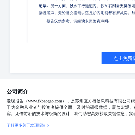
而需求在信心不足情况下采购节奏刚需进行，复合肥持续
继续去库反而超季节性累库。我们目前认为需继续观察在
盾。长期弱现实格局难改，短期下方成本亦有支撑。后续
GAPKI跟进印尼棕榈油基本面数据至10月份。此报告中
份印尼棕榈油产量续增，达到历史同期偏高水平，或进一
回落，生柴需求增长，但低于去年同期，总体国内消费同比
滑，仍在低位。 国内现货基差与05月差出现分化。现货
基本面边际转宽松预期影响而率先回落释放风险。但国内
走势。阿根廷出现干旱隐忧，关注其大豆产量预估情况，
点击免费
进口来源出现新变化。俄菜油进口维持稳定的情况下，迪
方面，11月进口来源中，加菜粕占比出现骤降，而迪拜
油。菜粕转为谨慎偏多看待。 【免责声明】 本报告中
得信息的准确性、完整性及未来变更的可能性不做任何保
本报告所载的观点并不代表国海良时期货有限公司的立场
公司简介
请谨慎参考。投资有风险，投资者据此入市交易产生的结
我公司所有，未经我公司书面许可，不得以任何形式翻版
发现报告（www.fxbaogao.com），是苏州互方得信息科技有限
出处为“国海良时期货有限公司”。 如本报告涉及的投资
于为金融从业者与投资者提供全面、及时的研报数据，覆盖宏观、
询部。本报告并不构成投资、法律、会计或税务建议，或
容。凭借前沿的技术与极简的设计，我们助您高效获取关键信息，实
的咨询建议，且国海良时期货有限公司不会因接收人收到
资格。 报告仅供参考，请阅读末页免责声明。
了解更多关于发现报告 >