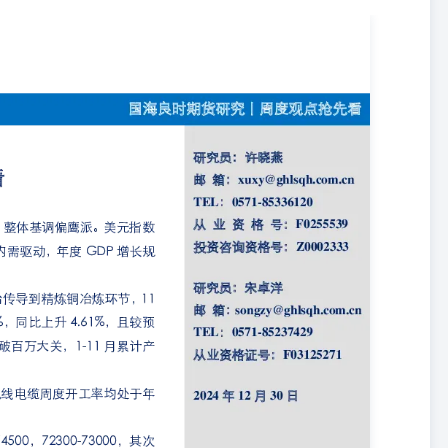
-85336120从业资格号：F0255539投资咨询资格号：Z0002333 周度观点抢
，整体基调偏鹰派。美元指数短期继续走强。中国方面2025年经济工作
洋邮箱：songzy@ghlsqh.com.cnTEL：0571-85237429从
干吨。矿端紧张自8月开始传导到精炼铜冶炼环节，11月SMM中国电解铜产量为
期的98.09万吨增加2.42万吨。2024年月度产量再度突破百万大关，1-11月
量增速开始下滑，需求面进入淡季不淡。铜杆和电线电缆周度开工率均处于年
，支撑位在73300-74500，72300-73000，其次是前低。注意需要反
货，TC继续回升，使得产量增加至50万吨以上水平。消费淡季镀锌开
回落。 技术上看，短期持续回落，但向下空间较为有限，支撑位依次
张一直未能有效缓解。逢支撑做多。 【铁合金】锰硅总体底部盘整，并无明显利好
夏地区产量下降明显，其余地区仍持续增加。且锰硅成本端化工焦下降
方支撑位在6000-6100元/吨附近，上方压力位在6150-6200元/吨
【螺纹钢】宏观预期扰动+成本支撑松动，螺纹情绪反复。周内，中央
纹价格。另一方面，考虑到部分地区螺纹点对点利润在130-150元/
保盘入场量有所上升，市场对于短期后世的情绪仍然有所反复。短期库
或有加剧，关注3220元/吨附近的支撑位。后续将继续关注国内外宏
动+国内刚需支撑减弱，矿价震荡整理。一方面，美联储的降息让国内政
了宽松的格局仍将延续。另一方面，铁水下行通道内，铁矿石刚需支撑
求还是炉内刚需都有所减弱，加上碳元素的跌跌不休拖累铁 报告仅供
力的支撑。短期内，前低730-750元/吨附近成为有效支撑。后续将继
玻璃】后市来看，下周预期有产线存放水预期，暂无点火出玻璃情况