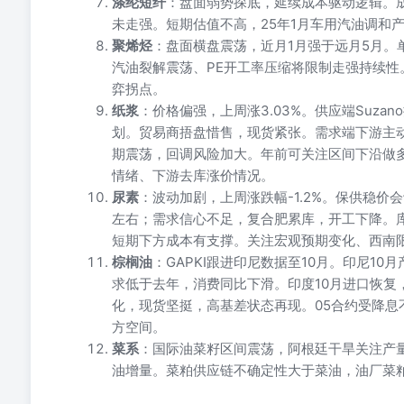
涤纶短纤
：盘面弱势探底，延续成本驱动逻辑。
未走强。短期估值不高，25年1月车用汽油调和
聚烯烃
：盘面横盘震荡，近月1月强于远月5月。
汽油裂解震荡、PE开工率压缩将限制走强持续性
弈拐点。
纸浆
：价格偏强，上周涨3.03%。供应端Suzan
划。贸易商捂盘惜售，现货紧张。需求端下游主
期震荡，回调风险加大。年前可关注区间下沿做
情绪、下游去库涨价情况。
尿素
：波动加剧，上周涨跌幅-1.2%。保供稳价
左右；需求信心不足，复合肥累库，开工下降。
短期下方成本有支撑。关注宏观预期变化、西南
棕榈油
：GAPKI跟进印尼数据至10月。印尼1
求低于去年，消费同比下滑。印度10月进口恢复
化，现货坚挺，高基差状态再现。05合约受降
方空间。
菜系
：国际油菜籽区间震荡，阿根廷干旱关注产
油增量。菜粕供应链不确定性大于菜油，油厂菜