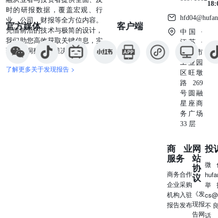
18
时的研报数据，覆盖宏观、行
hfd04@hufan
业、公司、财报等全方位内容。
官方媒体
客户端
凭借前沿的技术与极简的设计，
中国 ·
我们助您高效获取关键信息，实
江苏 ·
现深度洞察与精准决策。
苏州市
工业园
了解更多关于发现报告 >
区旺墩
路269
号圆融
星座商
务广场
33 层
商业
网
投
服务
站
微
协
商务合作
huf
议
企业采购
举
《发
机构入驻
cs@
现报
报告发布
不
告网
话