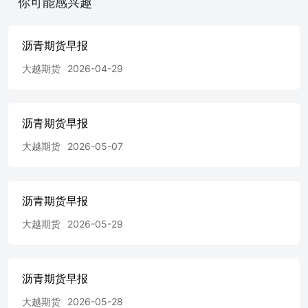
你可能感兴趣
813.72元/吨，环比减少7.04%；沥青利润亏损相对低位，沥
青与延迟焦化利润仍处高位，本周较上周变动幅度不大；原
油再度止跌，预计短期内支撑走稳。偏空。 2.基差：09月
沥青期货早报
12日，山东现货价3525元/吨，11合约基差420元/吨，现货
升水期货。偏多。 3.库存：社会库存为153.3万吨，环比减
大越期货
2026-04-29
少4.07%；厂内库存为96.7万吨，环比减少3.97%；港口稀
释沥青库存为52万吨，环比增加1.96%；需求有所恢复，社
会库存继续微幅下调，厂库略有下调，港口库存有所累库。
偏空。 4.盘面：MA20向下，11合约期价收于MA20下方。
沥青期货早报
偏空。 5.主力持仓：主力持仓净多，多增。偏多。 6.预
大越期货
2026-05-07
期：依照沥青与焦化料利润差当前水平偏高，炼厂排产有所
增加，供给压力再现；降水天气减弱，刺激需求复苏,但恢
复程度有限；库存持续微幅去化；原油止跌，成本支撑有所
走稳；留意主力换月；预计短期盘面或将维持窄幅偏空震荡
沥青期货早报
态势。 每日观点 利多：原油成本相对高位，略有支撑。 利
空：高价货源需求不足；整体需求下行，欧美经济衰退预期
大越期货
2026-05-29
加强。 主要逻辑：供应端来看，供给压力仍处高位；需求
端来看，复苏乏力。 主要风险点：原油价格的走势变化;；
沥青焦化物利润差走势。 一、沥青行情概览 二、沥青期货
沥青期货早报
行情-基差走势 二、沥青期货行情-价差分析-主力合约价差
三、沥青期货行情-价差分析-沥青原油价格走势 三、沥青期
大越期货
2026-05-28
货行情-价差分析-原油裂解价差 三、沥青期货行情-价差分