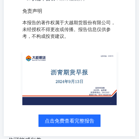
免责声明
本报告的著作权属于大越期货股份有限公司，
未经授权不得更改或传播。报告信息仅供参
考，不构成投资建议。
2024年9月13日 投资咨询部分析师：金泽彬投资咨询证：
Z0015557联系方式：0575-85226759 每日观点 1.基本面：
供应端来看，根据隆众对96家企业跟踪，2024年8月份国内
沥青总产量为206.1万吨，环比增加0.2%；同比下降
39.8%；2024年9月份国内沥青总计划排产量为201.9万吨，
环比下降2.65%，同比下降35.8%。本周国内石油沥青样本
产能利用率为24.3%，环比减少1.2个百分点；全国样本企业
出货25.6万吨，环比减少3.54%；样本企业产量为42.5万
吨，环比减少4.49%；样本企业装置检修量预估为105.5万
吨，环比增加1.44%；本周炼厂排产有所恢复，供给压力或
点击免费查看完整报告
有所增加。 需求端来看，全国降水天气有所加强，需求复
苏程度不及往年。 成本上看，日度加工沥青利润为-384.95
元/吨，环比增加36.21%；周度山东地炼延迟焦化利润为