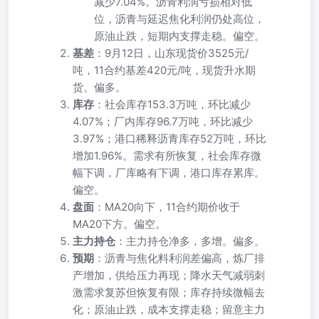
减少7.04%。沥青利润亏损相对低
位，沥青与延迟焦化利润仍处高位，
原油止跌，短期内支撑走稳。偏空。
基差
：9月12日，山东现货价3525元/
吨，11合约基差420元/吨，现货升水期
货。偏多。
库存
：社会库存153.3万吨，环比减少
4.07%；厂内库存96.7万吨，环比减少
3.97%；港口稀释沥青库存52万吨，环比
增加1.96%。需求有所恢复，社会库存微
幅下调，厂库略有下调，港口库存累库。
偏空。
盘面
：MA20向下，11合约期价收于
MA20下方。偏空。
主力持仓
：主力持仓净多，多增。偏多。
预期
：沥青与焦化料利润差偏高，炼厂排
产增加，供给压力再现；降水天气减弱刺
激需求复苏但恢复有限；库存持续微幅去
化；原油止跌，成本支撑走稳；留意主力