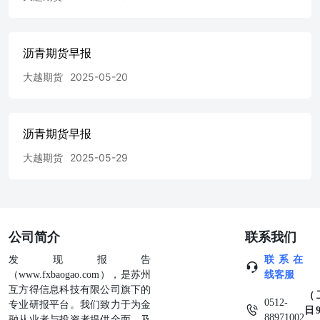
限公司，且不得对本报告进行有悖原意的引用、删节和修
改。本报告基于大越期货股份有限公司及其研究人员认为可
信的公开资料或实地调研资料，仅反映本报告作者的不同设
沥青期货早报
想、见解及分析方法，但大越期货股份有限公司对这些信息
的准确性和完整性均不作任何保证，且大越期货股份有限公
大越期货
2025-05-20
司不保证所这些信息不会发生任何变更。 本报告中的信息
以及所表达意见，仅作参考之用，不构成任何投资、法律、
会计或税务的最终操作建议，大越期货股份有限公司不就报
告中的内容对最终操作建议做出任何担保，投资者根据本报
沥青期货早报
告作出的任何投资决策与大越期货股份有限公司及本报告作
大越期货
2025-05-29
者无关。 证券代码：839979 THANKS!
公司简介
联系我们
发现报告
联系在
（www.fxbaogao.com），是苏州
线客服
互方得信息科技有限公司旗下的
（
0512-
专业研报平台。我们致力于为金
日9
88971002
融从业者与投资者提供全面、及