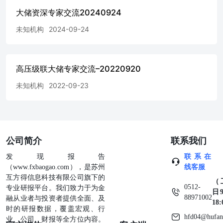
大储资深专家交流20240924
未知机构
2024-09-24
高压级联大储专家交流–20220920
未知机构
2022-09-23
公司简介
联系我们
发现报告
联系在
（www.fxbaogao.com），是苏州
线客服
互方得信息科技有限公司旗下的
（
0512-
专业研报平台。我们致力于为金
日9
88971002
融从业者与投资者提供全面、及
18
时的研报数据，覆盖宏观、行
hfd04@hufan
业、公司、财报等全方位内容。