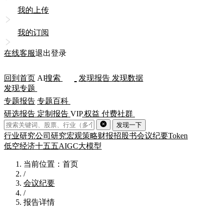
我的上传
我的订阅
在线客服
退出登录
回到首页
AI
搜索
发现报告
发现数据
发现专题
专题报告
专题百科
研选报告
定制报告
VIP
权益
付费社群
发现一下
行业研究
公司研究
宏观策略
财报
招股书
会议纪要
Token
低空经济
十五五
AIGC
大模型
当前位置：首页
/
会议纪要
/
报告详情